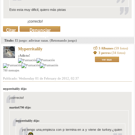
Esto esta muy dificil, quiero más pistas
¡correcto!
Citar
Denunciar
mensaje
Titulo:
El juego: adivinar razas. (Retomando juego)
3 Albumes
(59 fotos)
Myperritalily
3 perros
(34 fotos)
¡Adicto!
ver mas
780 mensajes
Publicado: Wednesday 01 de February de 2012, 02:37
myperritalily dijo:
¡correcto!
martin6790 dijo:
myperritalily dijo:
yo tengo una,empieza con p termina en a y viene de turkey.¿quien