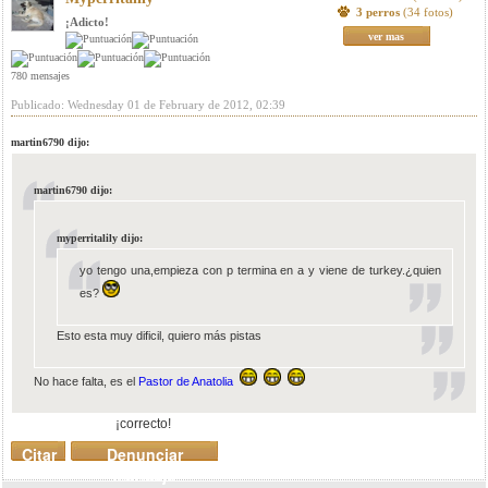
3 perros
(34 fotos)
¡Adicto!
ver mas
780 mensajes
Publicado: Wednesday 01 de February de 2012, 02:39
martin6790 dijo:
martin6790 dijo:
myperritalily dijo:
yo tengo una,empieza con p termina en a y viene de turkey.¿quien
es?
Esto esta muy dificil, quiero más pistas
No hace falta, es el
Pastor de Anatolia
¡correcto!
Citar
Denunciar
mensaje