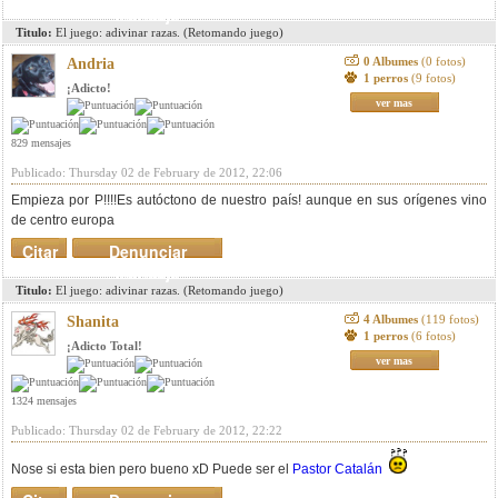
mensaje
Titulo:
El juego: adivinar razas. (Retomando juego)
0 Albumes
(0 fotos)
Andria
1 perros
(9 fotos)
¡Adicto!
ver mas
829 mensajes
Publicado: Thursday 02 de February de 2012, 22:06
Empieza por P!!!!Es autóctono de nuestro país! aunque en sus orígenes vino
de centro europa
Citar
Denunciar
mensaje
Titulo:
El juego: adivinar razas. (Retomando juego)
4 Albumes
(119 fotos)
Shanita
1 perros
(6 fotos)
¡Adicto Total!
ver mas
1324 mensajes
Publicado: Thursday 02 de February de 2012, 22:22
Nose si esta bien pero bueno xD Puede ser el
Pastor Catalán