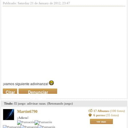
Publicado: Saturday 21 de January de 2012, 23:47
¡vamos siguiente adivinanza!
Citar
Denunciar
mensaje
Titulo:
El juego: adivinar razas. (Retomando juego)
17 Albumes
(100 fotos)
Martin6790
6 perros
(35 fotos)
¡Adicto!
ver mas