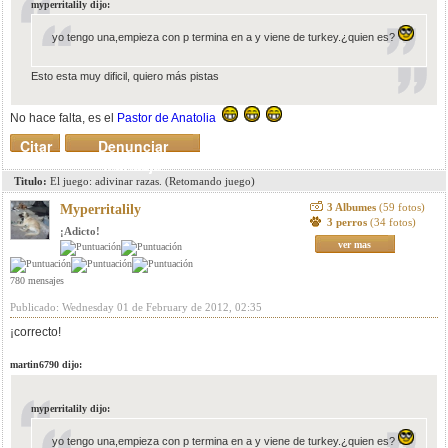
myperritalily dijo:
yo tengo una,empieza con p termina en a y viene de turkey.¿quien es?
Esto esta muy dificil, quiero más pistas
No hace falta, es el
Pastor de Anatolia
Citar
Denunciar
mensaje
Titulo:
El juego: adivinar razas. (Retomando juego)
3 Albumes
(59 fotos)
Myperritalily
3 perros
(34 fotos)
¡Adicto!
ver mas
780 mensajes
Publicado: Wednesday 01 de February de 2012, 02:35
¡correcto!
martin6790 dijo:
myperritalily dijo:
yo tengo una,empieza con p termina en a y viene de turkey.¿quien es?