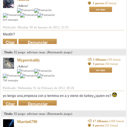
1 perros
(9 fotos)
¡Adicto!
ver mas
829 mensajes
Publicado: Monday 30 de January de 2012, 22:51
Mastín?
Citar
Denunciar
mensaje
Titulo:
El juego: adivinar razas. (Retomando juego)
3 Albumes
(59 fotos)
Myperritalily
3 perros
(34 fotos)
¡Adicto!
ver mas
780 mensajes
Publicado: Wednesday 01 de February de 2012, 00:26
yo tengo una,empieza con p termina en a y viene de turkey.¿quien es?
Citar
Denunciar
mensaje
Titulo:
El juego: adivinar razas. (Retomando juego)
17 Albumes
(100 fotos)
Martin6790
6 perros
(35 fotos)