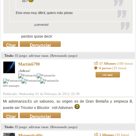
es?
Esto esta muy dificil, quiero más pistas
¡correcto!
perdon quise decir
Citar
Denunciar
mensaje
Titulo:
El juego: adivinar razas. (Retomando juego)
17 Albumes
(100 fotos)
Martin6790
6 perros
(35 fotos)
¡Adicto!
ver mas
684 mensajes
Publicado: Wednesday 01 de February de 2012, 02:38
Mi adivinanza:Es un sabueso, su origen es de Gran Bretaña y empieza B,
puede ser Tricolor o Blicolor :roll:Adivinen
Citar
Denunciar
mensaje
Titulo:
El juego: adivinar razas. (Retomando juego)
3 Albumes
(59 fotos)
Myperritalily