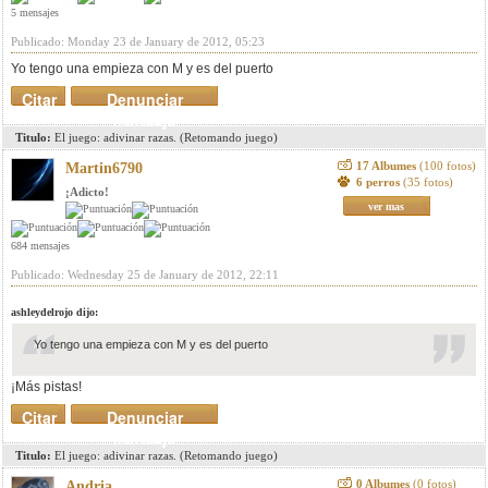
5 mensajes
Publicado: Monday 23 de January de 2012, 05:23
Yo tengo una empieza con M y es del puerto
Citar
Denunciar
mensaje
Titulo:
El juego: adivinar razas. (Retomando juego)
17 Albumes
(100 fotos)
Martin6790
6 perros
(35 fotos)
¡Adicto!
ver mas
684 mensajes
Publicado: Wednesday 25 de January de 2012, 22:11
ashleydelrojo dijo:
Yo tengo una empieza con M y es del puerto
¡Más pistas!
Citar
Denunciar
mensaje
Titulo:
El juego: adivinar razas. (Retomando juego)
0 Albumes
(0 fotos)
Andria