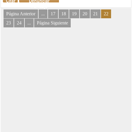
Citar
Denunciar
mensaje
Página Anterior
...
17
18
19
20
21
22
23
24
...
Página Siguiente