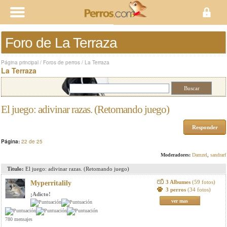
Foro de La Terraza
Página principal
/
Foros de perros
/
La Terraza
La Terraza
El juego: adivinar razas. (Retomando juego)
Responder
Página:
22 de 25
Moderadores:
Damzel
,
sandrarf
Titulo:
El juego: adivinar razas. (Retomando juego)
3 Albumes
(59 fotos)
Myperritalily
3 perros
(34 fotos)
¡Adicto!
ver mas
780 mensajes