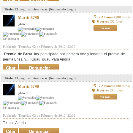
mensaje
Titulo:
El juego: adivinar razas. (Retomando juego)
17 Albumes
(100 fotos)
Martin6790
6 perros
(35 fotos)
¡Adicto!
ver mas
684 mensajes
Publicado: Thursday 02 de February de 2012, 22:00
Premio de Brisa
Has participado por primera vez y tendras el premio de mi
perrita Brisa, y... ¡Guau, guau!Para Andria
Citar
Denunciar
mensaje
Titulo:
El juego: adivinar razas. (Retomando juego)
17 Albumes
(100 fotos)
Martin6790
6 perros
(35 fotos)
¡Adicto!
ver mas
684 mensajes
Publicado: Thursday 02 de February de 2012, 22:01
Te toca Andria
Citar
Denunciar