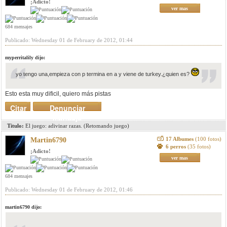
¡Adicto!
ver mas
684 mensajes
Publicado: Wednesday 01 de February de 2012, 01:44
myperritalily dijo:
yo tengo una,empieza con p termina en a y viene de turkey.¿quien es?
Esto esta muy dificil, quiero más pistas
Citar
Denunciar
mensaje
Titulo:
El juego: adivinar razas. (Retomando juego)
17 Albumes
(100 fotos)
Martin6790
6 perros
(35 fotos)
¡Adicto!
ver mas
684 mensajes
Publicado: Wednesday 01 de February de 2012, 01:46
martin6790 dijo: