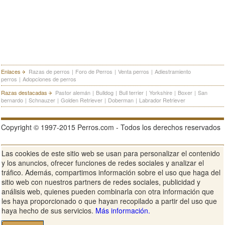
Enlaces
Razas de perros
|
Foro de Perros
|
Venta perros
|
Adiestramiento
perros
|
Adopciones de perros
Razas destacadas
Pastor alemán
|
Bulldog
|
Bull terrier
|
Yorkshire
|
Boxer
|
San
bernardo
|
Schnauzer
|
Golden Retriever
|
Doberman
|
Labrador Retriever
Copyright © 1997-2015 Perros.com - Todos los derechos reservados
Las cookies de este sitio web se usan para personalizar el contenido
Publicidad en Perros.com
|
Contacte
|
Aviso Legal
|
Política de
y los anuncios, ofrecer funciones de redes sociales y analizar el
privacidad
|
Condiciones de uso
tráfico. Además, compartimos información sobre el uso que haga del
sitio web con nuestros partners de redes sociales, publicidad y
Ver sitio web completo
análisis web, quienes pueden combinarla con otra información que
les haya proporcionado o que hayan recopilado a partir del uso que
haya hecho de sus servicios.
Más información.