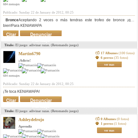
684 mensajes
Publicado: Sunday 22 de January de 2012, 00:25
Bronce
Aceptando 2 veces o más tendras este trofeo de bronce ¡que
bien!Para KENIAWAPA
Citar
Denunciar
mensaje
Titulo:
El juego: adivinar razas. (Retomando juego)
17 Albumes
(100 fotos)
Martin6790
6 perros
(35 fotos)
¡Adicto!
ver mas
684 mensajes
Publicado: Sunday 22 de January de 2012, 00:25
¡Te toca KENIAWAPA!
Citar
Denunciar
mensaje
Titulo:
El juego: adivinar razas. (Retomando juego)
0 Albumes
(0 fotos)
Ashleydelrojo
1 perros
(1 fotos)
Aprendiz
ver mas