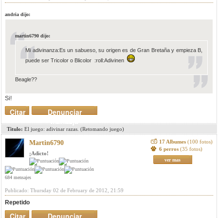
andria dijo:
martin6790 dijo:
Mi adivinanza:Es un sabueso, su origen es de Gran Bretaña y empieza B,
puede ser Tricolor o Blicolor :roll:Adivinen
Beagle??
Si!
Citar
Denunciar
mensaje
Titulo:
El juego: adivinar razas. (Retomando juego)
17 Albumes
(100 fotos)
Martin6790
6 perros
(35 fotos)
¡Adicto!
ver mas
684 mensajes
Publicado: Thursday 02 de February de 2012, 21:59
Repetido
Citar
Denunciar