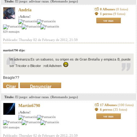
Titulo:
El juego: adivinar razas. (Retomando juego)
0 Albumes
(0 fotos)
Andria
1 perros
(9 fotos)
¡Adicto!
ver mas
829 mensajes
Publicado: Thursday 02 de February de 2012, 21:59
martin6790 dijo:
Mi adivinanza:Es un sabueso, su origen es de Gran Bretaña y empieza B, puede
ser Tricolor o Blicolor :roll:Adivinen
Beagle??
Citar
Denunciar
mensaje
Titulo:
El juego: adivinar razas. (Retomando juego)
17 Albumes
(100 fotos)
Martin6790
6 perros
(35 fotos)
¡Adicto!
ver mas
684 mensajes
Publicado: Thursday 02 de February de 2012, 21:59