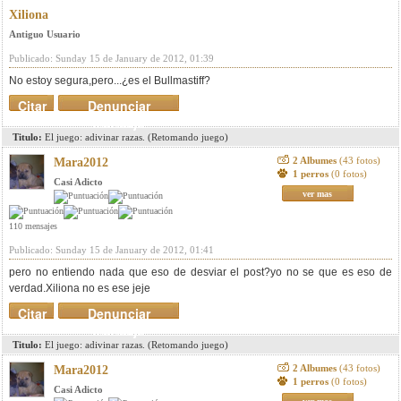
Xiliona
Antiguo Usuario
Publicado: Sunday 15 de January de 2012, 01:39
No estoy segura,pero...¿es el Bullmastiff?
Citar
Denunciar
mensaje
Titulo:
El juego: adivinar razas. (Retomando juego)
2 Albumes
(43 fotos)
Mara2012
1 perros
(0 fotos)
Casi Adicto
ver mas
110 mensajes
Publicado: Sunday 15 de January de 2012, 01:41
pero no entiendo nada que eso de desviar el post?yo no se que es eso de
verdad.Xiliona no es ese jeje
Citar
Denunciar
mensaje
Titulo:
El juego: adivinar razas. (Retomando juego)
2 Albumes
(43 fotos)
Mara2012
1 perros
(0 fotos)
Casi Adicto