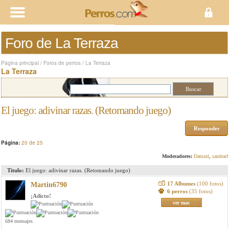
Foro de La Terraza
Página principal
/
Foros de perros
/
La Terraza
La Terraza
El juego: adivinar razas. (Retomando juego)
Responder
Página:
20 de 25
Moderadores:
Damzel
,
sandrarf
Titulo:
El juego: adivinar razas. (Retomando juego)
17 Albumes
(100 fotos)
Martin6790
6 perros
(35 fotos)
¡Adicto!
ver mas
684 mensajes