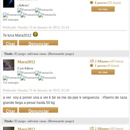
6 perros
(35 fotos)
¡Adicto!
ver mas
684 mensajes
Publicado: Sunday 15 de January de 2012, 01:24
Te toca Mara2012
Citar
Denunciar
mensaje
Titulo:
El juego: adivinar razas. (Retomando juego)
2 Albumes
(43 fotos)
Mara2012
1 perros
(0 fotos)
Casi Adicto
ver mas
110 mensajes
Publicado: Sunday 15 de January de 2012, 01:26
a ver voy a poner una a ver k tal se me da jeje k verguenza :-Pperro de raza
grande llega a pesar hasta 50 kg
Citar
Denunciar
mensaje
Titulo:
El juego: adivinar razas. (Retomando juego)
2 Albumes
(43 fotos)
Mara2012