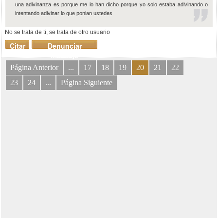
una adivinanza es porque me lo han dicho porque yo solo estaba adivinando o
intentando adivinar lo que ponian ustedes
No se trata de ti, se trata de otro usuario
Citar
Denunciar
mensaje
Página Anterior
...
17
18
19
20
21
22
23
24
...
Página Siguiente