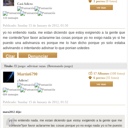
1 perros
(0 fotos)
Casi Adicto
ver mas
110 mensajes
Publicado: Sunday 15 de January de 2012, 01:50
yo no entiendo nada. me estan diciendo que estoy exigiendo a la gente que
me conteste?por favor aclararme las cosas porque yo no exigo nada yo si he
puesto una adivinanza es porque me lo han dicho porque yo solo estaba
adivinando o intentando adivinar lo que ponian ustedes
Citar
Denunciar
mensaje
Titulo:
El juego: adivinar razas. (Retomando juego)
17 Albumes
(100 fotos)
Martin6790
6 perros
(35 fotos)
¡Adicto!
ver mas
684 mensajes
Publicado: Sunday 15 de January de 2012, 01:52
mara2012 dijo:
yo no entiendo nada. me estan diciendo que estoy exigiendo a la gente que me
conteste?por favor aclararme las cosas porque yo no exigo nada yo si he puesto