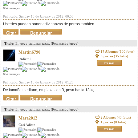
684 mensajes
Publicado: Sunday 15 de January de 2012, 00:50
Ustedes pueden poner adivinanzas de perros tambien
Citar
Denunciar
mensaje
Titulo:
El juego: adivinar razas. (Retomando juego)
17 Albumes
(100 fotos)
Martin6790
6 perros
(35 fotos)
¡Adicto!
ver mas
684 mensajes
Publicado: Sunday 15 de January de 2012, 01:20
De tamaño mediano, empieza con B, pesa hasta 13 kg.
Citar
Denunciar
mensaje
Titulo:
El juego: adivinar razas. (Retomando juego)
2 Albumes
(43 fotos)
Mara2012
1 perros
(0 fotos)
Casi Adicto
ver mas