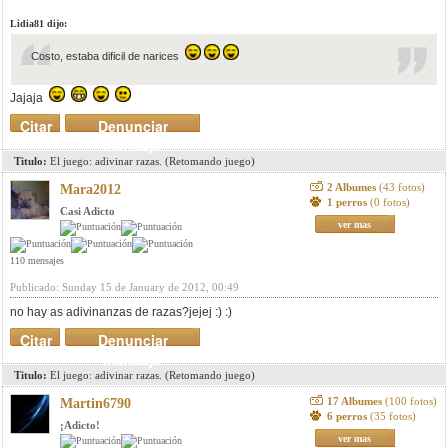
Lidia81 dijo:
Costo, estaba dificil de narices
Jajaja
Citar
Denunciar
mensaje
Titulo:
El juego: adivinar razas. (Retomando juego)
2 Albumes
(43 fotos)
Mara2012
1 perros
(0 fotos)
Casi Adicto
ver mas
110 mensajes
Publicado: Sunday 15 de January de 2012, 00:49
no hay as adivinanzas de razas?jejej :) :)
Citar
Denunciar
mensaje
Titulo:
El juego: adivinar razas. (Retomando juego)
17 Albumes
(100 fotos)
Martin6790
6 perros
(35 fotos)
¡Adicto!
ver mas