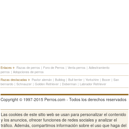
Enlaces
Razas de perros
|
Foro de Perros
|
Venta perros
|
Adiestramiento
perros
|
Adopciones de perros
Razas destacadas
Pastor alemán
|
Bulldog
|
Bull terrier
|
Yorkshire
|
Boxer
|
San
bernardo
|
Schnauzer
|
Golden Retriever
|
Doberman
|
Labrador Retriever
Copyright © 1997-2015 Perros.com - Todos los derechos reservados
Las cookies de este sitio web se usan para personalizar el contenido
Publicidad en Perros.com
|
Contacte
|
Aviso Legal
|
Política de
y los anuncios, ofrecer funciones de redes sociales y analizar el
privacidad
|
Condiciones de uso
tráfico. Además, compartimos información sobre el uso que haga del