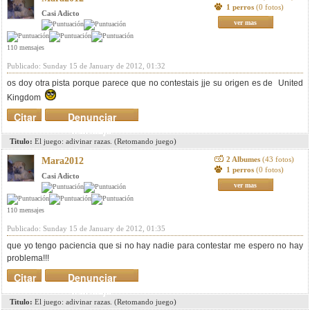
1 perros
(0 fotos)
Casi Adicto
ver mas
110 mensajes
Publicado: Sunday 15 de January de 2012, 01:32
os doy otra pista porque parece que no contestais jje su origen es de United
Kingdom
Citar
Denunciar
mensaje
Titulo:
El juego: adivinar razas. (Retomando juego)
2 Albumes
(43 fotos)
Mara2012
1 perros
(0 fotos)
Casi Adicto
ver mas
110 mensajes
Publicado: Sunday 15 de January de 2012, 01:35
que yo tengo paciencia que si no hay nadie para contestar me espero no hay
problema!!!
Citar
Denunciar
mensaje
Titulo:
El juego: adivinar razas. (Retomando juego)