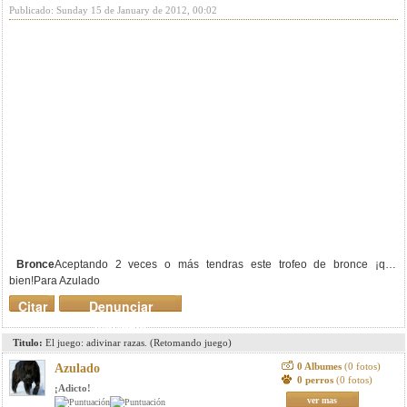
Publicado: Sunday 15 de January de 2012, 00:02
Bronce
Aceptando 2 veces o más tendras este trofeo de bronce ¡que
bien!Para Azulado
Citar
Denunciar
mensaje
Titulo:
El juego: adivinar razas. (Retomando juego)
0 Albumes
(0 fotos)
Azulado
0 perros
(0 fotos)
¡Adicto!
ver mas