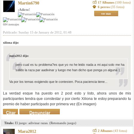
17 Albumes
(100 fotos)
Martin6790
6 perros
(35 fotos)
¡Adicto!
ver mas
684 mensajes
Publicado: Sunday 15 de January de 2012, 01:48
xiliona dijo:
mara2012 dijo:
pero cual es tu problema?es que yo no he leido nada a mi aqui solo me ha
salido la raza par aadivinar y luego me han dicho que ponga yo alguna :(
Va por los temas exigiendo que le contesten. Poca paciencia tiene...
La verdad esque ha puesto en 2 post esto y listo, ahora unos de mis
participantes tendra que constestar y por cierto Xiliona te estoy preparando tu
premio de haber participado por primera vez (En imagen)
Citar
Denunciar
mensaje
Titulo:
El juego: adivinar razas. (Retomando juego)
2 Albumes
(43 fotos)
Mara2012