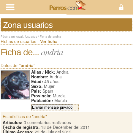
Zona usuarios
Página principal
/
Usuarios
/
Ficha de andria
Fichas de usuarios -
Ver ficha
andria
Ficha de...
Datos de
"andria"
Alias / Nick:
Andria
Nombre:
Andria
Edad:
45 años
Sexo:
Mujer
Pais:
Spain
Provincia:
Murcia
Población:
Murcia
Estadisticas de "andria"
Artículos:
3 comentarios realizados
Fecha de registro:
18 de December del 2011
Último Acceso:
23 de July del 2013