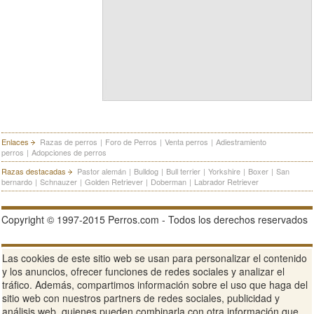
Enlaces
Razas de perros
|
Foro de Perros
|
Venta perros
|
Adiestramiento
perros
|
Adopciones de perros
Razas destacadas
Pastor alemán
|
Bulldog
|
Bull terrier
|
Yorkshire
|
Boxer
|
San
bernardo
|
Schnauzer
|
Golden Retriever
|
Doberman
|
Labrador Retriever
Copyright © 1997-2015 Perros.com - Todos los derechos reservados
Publicidad en Perros.com
|
Contacte
|
Aviso Legal
|
Política de
Las cookies de este sitio web se usan para personalizar el contenido
privacidad
|
Condiciones de uso
y los anuncios, ofrecer funciones de redes sociales y analizar el
tráfico. Además, compartimos información sobre el uso que haga del
Ver sitio web completo
sitio web con nuestros partners de redes sociales, publicidad y
análisis web, quienes pueden combinarla con otra información que