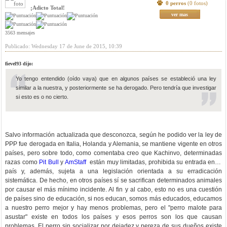
0 perros
(0 fotos)
¡Adicto Total!
ver mas
3563 mensajes
Publicado: Wednesday 17 de June de 2015, 10:39
fievel93 dijo:
Yo tengo entendido (oído vaya) que en algunos países se estableció una ley
similar a la nuestra, y posteriormente se ha derogado. Pero tendría que investigar
si esto es o no cierto.
Salvo información actualizada que desconozca, según he podido ver la ley de
PPP fue derogada en Italia, Holanda y Alemania, se mantiene vigente en otros
países, pero sobre todo, como comentaba creo que Kachinvo, determinadas
razas como
Pit Bull
y
AmStaff
están muy limitadas, prohibida su entrada en el
país y, además, sujeta a una legislación orientada a su erradicación
sistemática. De hecho, en otros países sí se sacrifican determinados animales
por causar el más mínimo incidente. Al fin y al cabo, esto no es una cuestión
de países sino de educación, si nos educan, somos más educados, educamos
a nuestro perro mejor y hay menos problemas, pero el "perro malote para
asustar" existe en todos los países y esos perros son los que causan
problemas. El perro sin socializar por dejadez y pereza de sus dueños existe