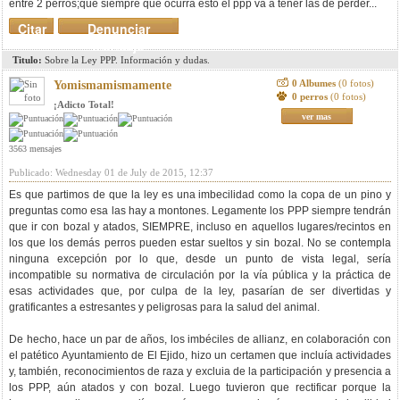
entre 2 perros;que siempre que ocurra esto el ppp va a tener las de perder...
Citar
Denunciar
mensaje
Titulo:
Sobre la Ley PPP. Información y dudas.
0 Albumes
(0 fotos)
Yomismamismamente
0 perros
(0 fotos)
¡Adicto Total!
ver mas
3563 mensajes
Publicado: Wednesday 01 de July de 2015, 12:37
Es que partimos de que la ley es una imbecilidad como la copa de un pino y
preguntas como esa las hay a montones. Legamente los PPP siempre tendrán
que ir con bozal y atados, SIEMPRE, incluso en aquellos lugares/recintos en
los que los demás perros pueden estar sueltos y sin bozal. No se contempla
ninguna excepción por lo que, desde un punto de vista legal, sería
incompatible su normativa de circulación por la vía pública y la práctica de
esas actividades que, por culpa de la ley, pasarían de ser divertidas y
gratificantes a estresantes y peligrosas para la salud del animal.
De hecho, hace un par de años, los imbéciles de allianz, en colaboración con
el patético Ayuntamiento de El Ejido, hizo un certamen que incluía actividades
y, también, reconocimientos de raza y excluia de la participación y presencia a
los PPP, aún atados y con bozal. Luego tuvieron que rectificar porque la