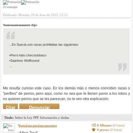
33 mensajes
Publicado: Monday 29 de June de 2015, 22:12
Yomismamismamente dijo:
...En Suecia son razas prohibidas las siguientes:
•Perro lobo checoslobaco
•Saarloos Wolfhound
...
Me resulta curioso este caso. En los demás más o menos coinciden razas o
"perfiles" de perros, pero aquí, como no sea que le tienen pavor a los lobos y
no quieren perros que se les parezcan, no le veo otra explicación.
Citar
Denunciar
mensaje
Titulo:
Sobre la Ley PPP. Información y dudas.
0 Albumes
(0 fotos)
Yomismamismamente
0 perros
(0 fotos)
¡Adicto Total!