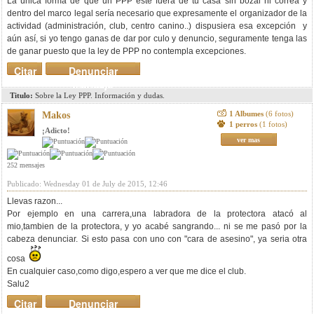
La única forma de que un PPP esté fuera de tu casa sin bozal ni correa y
dentro del marco legal sería necesario que expresamente el organizador de la
actividad (administración, club, centro canino..) dispusiera esa excepción y
aún así, si yo tengo ganas de dar por culo y denuncio, seguramente tenga las
de ganar puesto que la ley de PPP no contempla excepciones.
Citar
Denunciar
mensaje
Titulo:
Sobre la Ley PPP. Información y dudas.
1 Albumes
(6 fotos)
Makos
1 perros
(1 fotos)
¡Adicto!
ver mas
252 mensajes
Publicado: Wednesday 01 de July de 2015, 12:46
Llevas razon...
Por ejemplo en una carrera,una labradora de la protectora atacó al
mio,tambien de la protectora, y yo acabé sangrando... ni se me pasó por la
cabeza denunciar. Si esto pasa con uno con "cara de asesino", ya seria otra
cosa
En cualquier caso,como digo,espero a ver que me dice el club.
Salu2
Citar
Denunciar