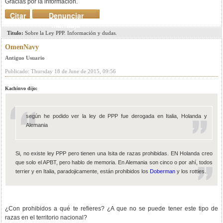
Gracias por la información.
Citar
Denunciar
mensaje
Titulo:
Sobre la Ley PPP. Información y dudas.
OmenNavy
Antiguo Usuario
Publicado: Thursday 18 de June de 2015, 09:56
Kachinvo dijo:
según he podido ver la ley de PPP fue derogada en Italia, Holanda y
Alemania
Si, no existe ley PPP pero tienen una lsita de razas prohibidas. EN Holanda creo
que solo el APBT, pero hablo de memoria. En Alemania son cinco o por ahí, todos
terrier y en Italia, paradojicamente, están prohibidos los
Doberman
y los rotties.
¿Con prohibidos a qué te refieres? ¿A que no se puede tener este tipo de
razas en el territorio nacional?