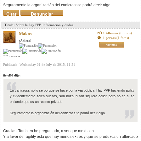
Seguramente la organización del canicross te podrá decir algo.
Citar
Denunciar
mensaje
Titulo:
Sobre la Ley PPP. Información y dudas.
1 Albumes
(6 fotos)
Makos
1 perros
(1 fotos)
¡Adicto!
ver mas
252 mensajes
Publicado: Wednesday 01 de July de 2015, 11:51
fievel93 dijo:
En canicross no lo sé porque se hace por la vía pública. Hay PPP haciendo agility
y evidentemente salen sueltos, son bozal ni tan siquiera collar, pero no sé si se
entiende que es un recinto privado.
Seguramente la organización del canicross te podrá decir algo.
Gracias. Tambien he preguntado, a ver que me dicen.
Y a favor del agility está que hay menos extres y que se produzca un altercado