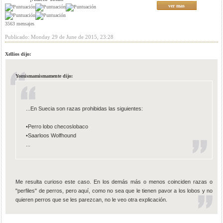
ver mas
3563 mensajes
Publicado: Monday 29 de June de 2015, 23:28
Xellios dijo:
Yomismamismamente dijo:
...En Suecia son razas prohibidas las siguientes:
•Perro lobo checoslobaco
•Saarloos Wolfhound
...
Me resulta curioso este caso. En los demás más o menos coinciden razas o
"perfiles" de perros, pero aquí, como no sea que le tienen pavor a los lobos y no
quieren perros que se les parezcan, no le veo otra explicación.