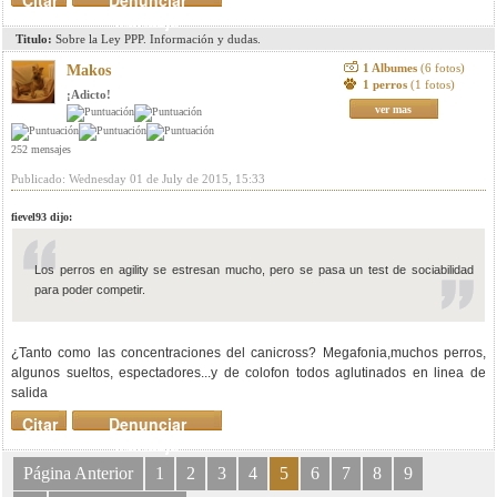
Citar
Denunciar
mensaje
Titulo:
Sobre la Ley PPP. Información y dudas.
1 Albumes
(6 fotos)
Makos
1 perros
(1 fotos)
¡Adicto!
ver mas
252 mensajes
Publicado: Wednesday 01 de July de 2015, 15:33
fievel93 dijo:
Los perros en agility se estresan mucho, pero se pasa un test de sociabilidad
para poder competir.
¿Tanto como las concentraciones del canicross? Megafonia,muchos perros,
algunos sueltos, espectadores...y de colofon todos aglutinados en linea de
salida
Citar
Denunciar
mensaje
Página Anterior
1
2
3
4
5
6
7
8
9