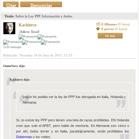
Citar
Denunciar
mensaje
Titulo:
Sobre la Ley PPP. Información y dudas.
0 Albumes
(0 fotos)
Kachinvo
0 perros
(0 fotos)
¡Adicto Total!
ver mas
2539 mensajes
Publicado: Thursday 18 de June de 2015, 11:33
OmenNavy dijo:
Kachinvo dijo:
según he podido ver la ley de PPP fue derogada en Italia, Holanda y
Alemania
Si, no existe ley PPP pero tienen una lsita de razas prohibidas. EN Holanda
creo que solo el APBT, pero hablo de memoria. En Alemania son cinco o
por ahí, todos terrier y en Italia, paradojicamente, están prohibidos los
Doberman
y los rotties.