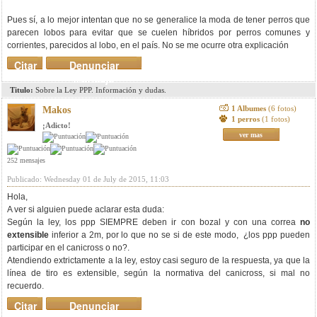
Pues sí, a lo mejor intentan que no se generalice la moda de tener perros que
parecen lobos para evitar que se cuelen híbridos por perros comunes y
corrientes, parecidos al lobo, en el país. No se me ocurre otra explicación
Citar
Denunciar
mensaje
Titulo:
Sobre la Ley PPP. Información y dudas.
1 Albumes
(6 fotos)
Makos
1 perros
(1 fotos)
¡Adicto!
ver mas
252 mensajes
Publicado: Wednesday 01 de July de 2015, 11:03
Hola,
A ver si alguien puede aclarar esta duda:
Según la ley, los ppp SIEMPRE deben ir con bozal y con una correa
no
extensible
inferior a 2m, por lo que no se si de este modo, ¿los ppp pueden
participar en el canicross o no?.
Atendiendo extrictamente a la ley, estoy casi seguro de la respuesta, ya que la
línea de tiro es extensible, según la normativa del canicross, si mal no
recuerdo.
Citar
Denunciar