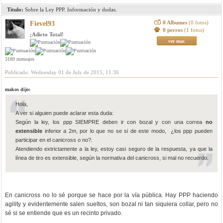
mensaje
Titulo:
Sobre la Ley PPP. Información y dudas.
0 Albumes
(0 fotos)
Fievel93
0 perros
(1 fotos)
¡Adicto Total!
ver mas
3189 mensajes
Publicado: Wednesday 01 de July de 2015, 11:36
makos dijo:
Hola,
A ver si alguien puede aclarar esta duda:
Según la ley, los ppp SIEMPRE deben ir con bozal y con una correa
no
extensible
inferior a 2m, por lo que no se si de este modo, ¿los ppp pueden
participar en el canicross o no?.
Atendiendo extrictamente a la ley, estoy casi seguro de la respuesta, ya que la
línea de tiro es extensible, según la normativa del canicross, si mal no recuerdo.
En canicross no lo sé porque se hace por la vía pública. Hay PPP haciendo
agility y evidentemente salen sueltos, son bozal ni tan siquiera collar, pero no
sé si se entiende que es un recinto privado.