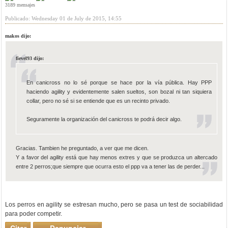
3189 mensajes
Publicado: Wednesday 01 de July de 2015, 14:55
makos dijo:
fievel93 dijo:
En canicross no lo sé porque se hace por la vía pública. Hay PPP
haciendo agility y evidentemente salen sueltos, son bozal ni tan siquiera
collar, pero no sé si se entiende que es un recinto privado.
Seguramente la organización del canicross te podrá decir algo.
Gracias. Tambien he preguntado, a ver que me dicen.
Y a favor del agility está que hay menos extres y que se produzca un altercado
entre 2 perros;que siempre que ocurra esto el ppp va a tener las de perder...
Los perros en agility se estresan mucho, pero se pasa un test de sociabilidad
para poder competir.