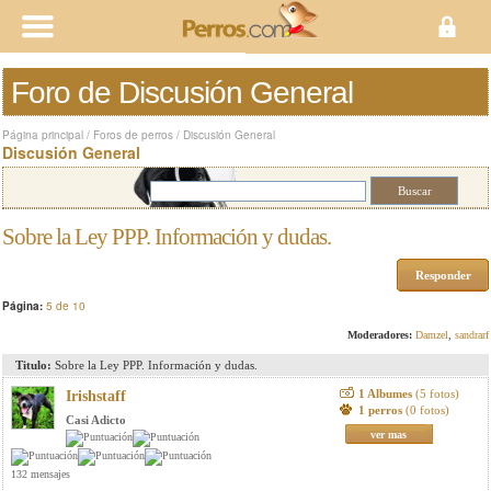
Foro de Discusión General
Página principal
/
Foros de perros
/
Discusión General
Discusión General
Sobre la Ley PPP. Información y dudas.
Responder
Página:
5 de 10
Moderadores:
Damzel
,
sandrarf
Titulo:
Sobre la Ley PPP. Información y dudas.
1 Albumes
(5 fotos)
Irishstaff
1 perros
(0 fotos)
Casi Adicto
ver mas
132 mensajes