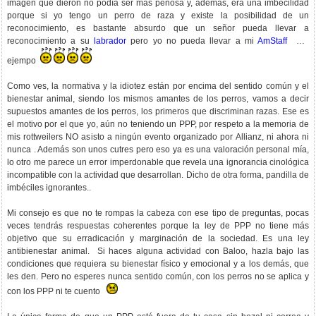
imagen que dieron no podía ser más penosa y, además, era una imbecilidad
porque si yo tengo un perro de raza y existe la posibilidad de un
reconocimiento, es bastante absurdo que un señor pueda llevar a
reconocimiento a su
labrador
pero yo no pueda llevar a mi
AmStaff
por
ejempo
Como ves, la normativa y la idiotez están por encima del sentido común y el
bienestar animal, siendo los mismos amantes de los perros, vamos a decir
supuestos amantes de los perros, los primeros que discriminan razas. Ese es
el motivo por el que yo, aún no teniendo un PPP, por respeto a la memoria de
mis rottweilers NO asisto a ningún evento organizado por Allianz, ni ahora ni
nunca . Además son unos cutres pero eso ya es una valoración personal mía,
lo otro me parece un error imperdonable que revela una ignorancia cinológica
incompatible con la actividad que desarrollan. Dicho de otra forma, pandilla de
imbéciles ignorantes..
Mi consejo es que no te rompas la cabeza con ese tipo de preguntas, pocas
veces tendrás respuestas coherentes porque la ley de PPP no tiene más
objetivo que su erradicación y marginación de la sociedad. Es una ley
antibienestar animal. Si haces alguna actividad con Baloo, hazla bajo las
condiciones que requiera su bienestar físico y emocional y a los demás, que
les den. Pero no esperes nunca sentido común, con los perros no se aplica y
con los PPP ni te cuento