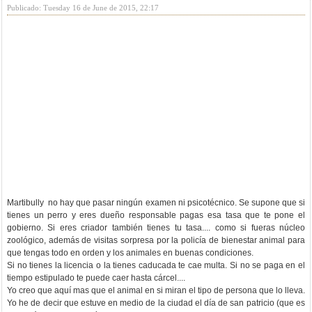
Publicado: Tuesday 16 de June de 2015, 22:17
Martibully no hay que pasar ningún examen ni psicotécnico. Se supone que si
tienes un perro y eres dueño responsable pagas esa tasa que te pone el
gobierno. Si eres criador también tienes tu tasa.... como si fueras núcleo
zoológico, además de visitas sorpresa por la policía de bienestar animal para
que tengas todo en orden y los animales en buenas condiciones.
Si no tienes la licencia o la tienes caducada te cae multa. Si no se paga en el
tiempo estipulado te puede caer hasta cárcel....
Yo creo que aquí mas que el animal en si miran el tipo de persona que lo lleva.
Yo he de decir que estuve en medio de la ciudad el día de san patricio (que es