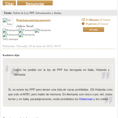
Citar
Denunciar
mensaje
Titulo:
Sobre la Ley PPP. Información y dudas.
0 Albumes
(0 fotos)
Yomismamismamente
0 perros
(0 fotos)
¡Adicto Total!
ver mas
3563 mensajes
Publicado: Thursday 18 de June de 2015, 09:37
Kachinvo dijo:
según he podido ver la ley de PPP fue derogada en Italia, Holanda y
Alemania
Si, no existe ley PPP pero tienen una lsita de razas prohibidas. EN Holanda creo
que solo el APBT, pero hablo de memoria. En Alemania son cinco o por ahí, todos
terrier y en Italia, paradojicamente, están prohibidos los
Doberman
y los rotties.