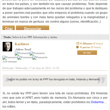
en todos los países, y son también los que causan problemas. Todo depende
de que trabajes adecuadamente en las raíces del problema o que te dediques
a poner parches mal puestos que sólo empeora el problema cuando un grupo
de animales fuertes y con mala fama quedan relegados a la marginalidad y
terminan en manos de gentuza sin control alguno (censo, identificación..)
Citar
Denunciar
mensaje
Titulo:
Sobre la Ley PPP. Información y dudas.
0 Albumes
(0 fotos)
Kachinvo
0 perros
(0 fotos)
¡Adicto Total!
ver mas
2539 mensajes
Publicado: Wednesday 17 de June de 2015, 11:26
según he podido ver la ley de PPP fue derogada en Italia, Holanda y Alemania
Si, no existe ley PPP pero tienen una lsita de razas prohibidas. EN Holanda
creo que solo el APBT, pero hablo de memoria. En Alemania son cinco o por
ahí, todos terrier y en Italia, paradojicamente, están prohibidos los
Doberman
y
los rotties.