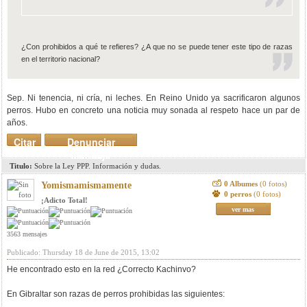
¿Con prohibidos a qué te refieres? ¿A que no se puede tener este tipo de razas
en el territorio nacional?
Sep. Ni tenencia, ni cría, ni leches. En Reino Unido ya sacrificaron algunos
perros. Hubo en concreto una noticia muy sonada al respeto hace un par de
años.
Citar
Denunciar
mensaje
Titulo:
Sobre la Ley PPP. Información y dudas.
0 Albumes
(0 fotos)
Yomismamismamente
0 perros
(0 fotos)
¡Adicto Total!
ver mas
3563 mensajes
Publicado: Thursday 18 de June de 2015, 13:02
He encontrado esto en la red ¿Correcto Kachinvo?
En Gibraltar son razas de perros prohibidas las siguientes: