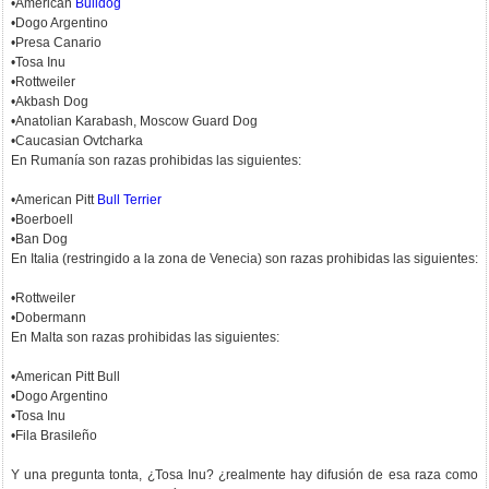
•American
Bulldog
•Dogo Argentino
•Presa Canario
•Tosa Inu
•Rottweiler
•Akbash Dog
•Anatolian Karabash, Moscow Guard Dog
•Caucasian Ovtcharka
En Rumanía son razas prohibidas las siguientes:
•American Pitt
Bull Terrier
•Boerboell
•Ban Dog
En Italia (restringido a la zona de Venecia) son razas prohibidas las siguientes:
•Rottweiler
•Dobermann
En Malta son razas prohibidas las siguientes:
•American Pitt Bull
•Dogo Argentino
•Tosa Inu
•Fila Brasileño
Y una pregunta tonta, ¿Tosa Inu? ¿realmente hay difusión de esa raza como