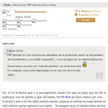
mensaje
Titulo:
Sobre la Ley PPP. Información y dudas.
0 Albumes
(0 fotos)
Yomismamismamente
0 perros
(0 fotos)
¡Adicto Total!
ver mas
3563 mensajes
Publicado: Wednesday 01 de July de 2015, 13:10
makos dijo:
Llevas razon...
Por ejemplo en una carrera,una labradora de la protectora atacó al mio,tambien
de la protectora, y yo acabé sangrando... ni se me pasó por la cabeza denunciar.
Si esto pasa con uno con "cara de asesino", ya seria otra cosa
En cualquier caso,como digo,espero a ver que me dice el club.
Salu2
No, si no te tienes que ir a una agresión, basta con que yo diga que he ido a
participar con mi perrito y que allí había "un
Pit Bull
de ésos malos" sin correa
ni bozal y que a mí me daba mucho miedo, auqnue el animal no haya tenido el
más mínimo gesto agresivo con nadie. Te aseguro que mi idiotez tiene mucho