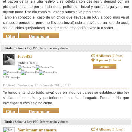
el patrón de la isla ,día festivo y se celebra con desfiles y demas) con mi
pichistaff pasando por al lado de la policía sin bozal y correa larga y no me
dijeron nada. Ese día como mil otros y nunca tuve problemas.
También conozco el caso de un chico que llevaba un PA y a poco mas va al
calabozo porque el perro no llevaba bozal( esto a través de un foro de aquí,
salia el chico quejándose) a saber como respondió o vete tu a saber......
Citar
Denunciar
mensaje
Titulo:
Sobre la Ley PPP. Información y dudas.
0 Albumes
(0 fotos)
Fievel93
0 perros
(1 fotos)
¡Adicto Total!
ver mas
3189 mensajes
Publicado: Wednesday 17 de June de 2015, 10:17
Yo tengo entendido (oído vaya) que en algunos países se estableció una ley
similar a la nuestra, y posteriormente se ha derogado. Pero tendría que
investigar si esto es o no cierto.
Citar
Denunciar
mensaje
Titulo:
Sobre la Ley PPP. Información y dudas.
0 Albumes
(0 fotos)
Yomismamismamente