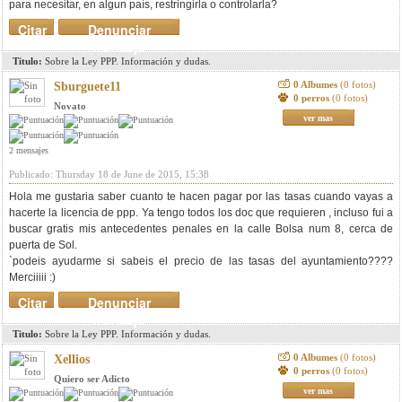
para necesitar, en algun país, restringirla o controlarla?
Citar
Denunciar
mensaje
Titulo:
Sobre la Ley PPP. Información y dudas.
0 Albumes
(0 fotos)
Sburguete11
0 perros
(0 fotos)
Novato
ver mas
2 mensajes
Publicado: Thursday 18 de June de 2015, 15:38
Hola me gustaria saber cuanto te hacen pagar por las tasas cuando vayas a
hacerte la licencia de ppp. Ya tengo todos los doc que requieren , incluso fui a
buscar gratis mis antecedentes penales en la calle Bolsa num 8, cerca de
puerta de Sol.
`podeis ayudarme si sabeis el precio de las tasas del ayuntamiento????
Merciiiii :)
Citar
Denunciar
mensaje
Titulo:
Sobre la Ley PPP. Información y dudas.
0 Albumes
(0 fotos)
Xellios
0 perros
(0 fotos)
Quiero ser Adicto
ver mas