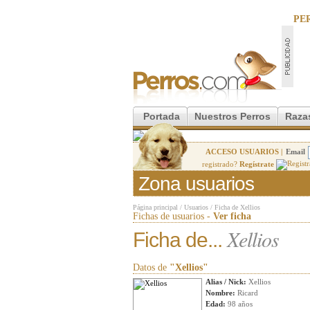
PE
Portada
Nuestros Perros
Raza
ACCESO USUARIOS |
Email
registrado?
Regístrate
Zona usuarios
Página principal
/
Usuarios
/
Ficha de Xellios
Fichas de usuarios -
Ver ficha
Xellios
Ficha de...
Datos de
"Xellios"
Alias / Nick:
Xellios
Nombre:
Ricard
Edad:
98 años