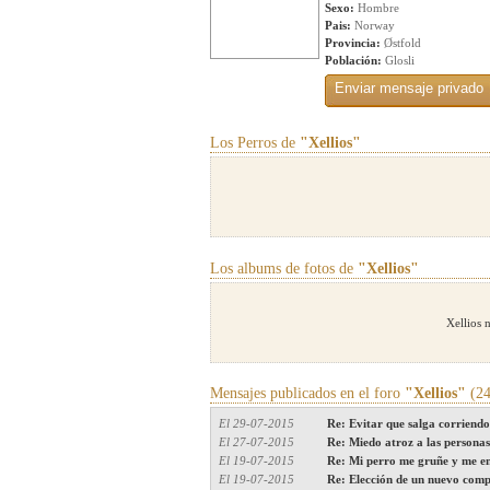
Sexo:
Hombre
Pais:
Norway
Provincia:
Østfold
Población:
Glosli
Los Perros de
"Xellios"
Los albums de fotos de
"Xellios"
Xellios 
Mensajes publicados en el foro
"Xellios"
(24
El 29-07-2015
Re: Evitar que salga corriendo
El 27-07-2015
Re: Miedo atroz a las personas 
El 19-07-2015
Re: Mi perro me gruñe y me en
El 19-07-2015
Re: Elección de un nuevo com