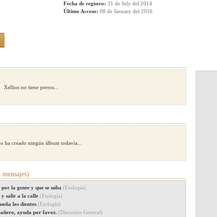
Fecha de registro:
31 de July del 2014
Último Acceso:
08 de January del 2016
Xellios no tiene perros...
no ha creado ningún álbum todavía...
 mensajes)
 por la gente y que se suba
(Etología)
y salir a la calle
(Etología)
seña los dientes
(Etología)
pañero, ayuda por favor.
(Discusión General)