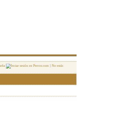
seña
|
No estás