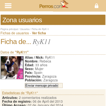
Zona usuarios
Página principal
/
Usuarios
/
Ficha de RyK11
Fichas de usuarios -
Ver ficha
RyK11
Ficha de...
Datos de
"RyK11"
Alias / Nick:
RyK11
Nombre:
Rebeca
Edad:
33 años
Sexo:
Mujer
Pais:
Spain
Provincia:
Zaragoza
Población:
Zaragoza
Estadisticas de "RyK11"
Artículos:
2 comentarios realizados
Fecha de registro:
06 de April del 2013
Último Acceso:
02 de January del 2014