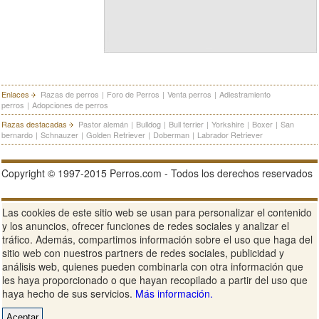
Enlaces
Razas de perros
|
Foro de Perros
|
Venta perros
|
Adiestramiento
perros
|
Adopciones de perros
Razas destacadas
Pastor alemán
|
Bulldog
|
Bull terrier
|
Yorkshire
|
Boxer
|
San
bernardo
|
Schnauzer
|
Golden Retriever
|
Doberman
|
Labrador Retriever
Copyright © 1997-2015 Perros.com - Todos los derechos reservados
Publicidad en Perros.com
|
Contacte
|
Aviso Legal
|
Política de
Las cookies de este sitio web se usan para personalizar el contenido
privacidad
|
Condiciones de uso
y los anuncios, ofrecer funciones de redes sociales y analizar el
tráfico. Además, compartimos información sobre el uso que haga del
Ver sitio web completo
sitio web con nuestros partners de redes sociales, publicidad y
análisis web, quienes pueden combinarla con otra información que
les haya proporcionado o que hayan recopilado a partir del uso que
haya hecho de sus servicios.
Más información.