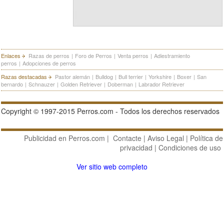
Enlaces
Razas de perros
|
Foro de Perros
|
Venta perros
|
Adiestramiento
perros
|
Adopciones de perros
Razas destacadas
Pastor alemán
|
Bulldog
|
Bull terrier
|
Yorkshire
|
Boxer
|
San
bernardo
|
Schnauzer
|
Golden Retriever
|
Doberman
|
Labrador Retriever
Copyright © 1997-2015 Perros.com - Todos los derechos reservados
Publicidad en Perros.com
|
Contacte
|
Aviso Legal
|
Política de
privacidad
|
Condiciones de uso
Ver sitio web completo