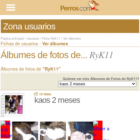
Zona usuarios
Página principal
/
Usuarios
/
Ficha RyK11
/
Ver álbumes
Fichas de usuarios -
Ver álbumes
RyK11
Álbumes de fotos de...
Álbumes de fotos de
"RyK11"
Quieres ver otro Álbumes de Fotos de RyK11?
10 fotos
kaos 2 meses