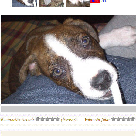
Puntuación Actual:
(
0
votos)
Vota esta foto: