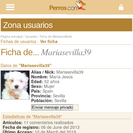
Zona usuarios
Página principal
/
Usuarios
/
Ficha de Mariasevilla39
Fichas de usuarios -
Ver ficha
Mariasevilla39
Ficha de...
Datos de
"Mariasevilla39"
Alias / Nick:
Mariasevilla39
Nombre:
María Jesús
Edad:
52 años
Sexo:
Mujer
Pais:
Spain
Provincia:
Sevilla
Población:
Sevilla
Estadisticas de "Mariasevilla39"
Artículos:
11 comentarios realizados
Fecha de registro:
06 de June del 2013
Último Acceso:
10 de March del 2019