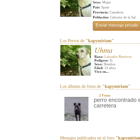
Sexo:
Mujer
Pais:
Spain
Provincia:
Cantabria
Población:
Cabezón de la Sal
Los Perros de
"kapymiriam"
Uhma
Raza:
Labrador Retriever
Pedigree:
Si
Sexo:
Hembra
Edad:
14 años
Vivo en...
Los albums de fotos de
"kapymiriam"
2 Fotos
perro encontrado 
carretera
Mensajes publicados en el foro
"kapymiria