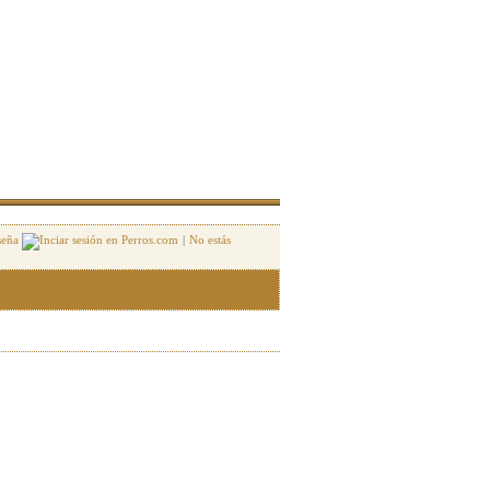
seña
|
No estás