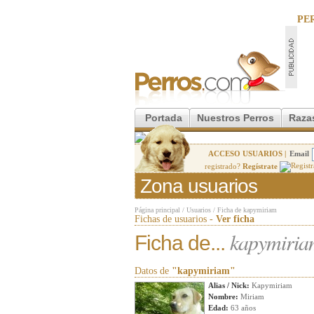
PE
Portada
Nuestros Perros
Raza
ACCESO USUARIOS |
Email
registrado?
Regístrate
Zona usuarios
Página principal
/
Usuarios
/
Ficha de kapymiriam
Fichas de usuarios -
Ver ficha
kapymiria
Ficha de...
Datos de
"kapymiriam"
Alias / Nick:
Kapymiriam
Nombre:
Miriam
Edad:
63 años