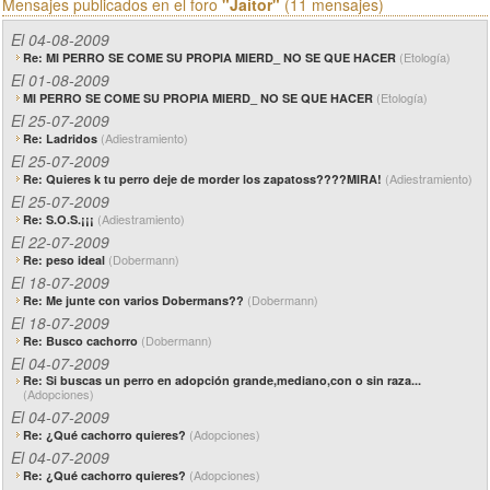
Mensajes publicados en el foro
"Jaitor"
(11 mensajes)
El 04-08-2009
(Etología)
Re: MI PERRO SE COME SU PROPIA MIERD_ NO SE QUE HACER
El 01-08-2009
(Etología)
MI PERRO SE COME SU PROPIA MIERD_ NO SE QUE HACER
El 25-07-2009
(Adiestramiento)
Re: Ladridos
El 25-07-2009
(Adiestramiento)
Re: Quieres k tu perro deje de morder los zapatoss????MIRA!
El 25-07-2009
(Adiestramiento)
Re: S.O.S.¡¡¡
El 22-07-2009
(Dobermann)
Re: peso ideal
El 18-07-2009
(Dobermann)
Re: Me junte con varios Dobermans??
El 18-07-2009
(Dobermann)
Re: Busco cachorro
El 04-07-2009
Re: Si buscas un perro en adopción grande,mediano,con o sin raza...
(Adopciones)
El 04-07-2009
(Adopciones)
Re: ¿Qué cachorro quieres?
El 04-07-2009
(Adopciones)
Re: ¿Qué cachorro quieres?