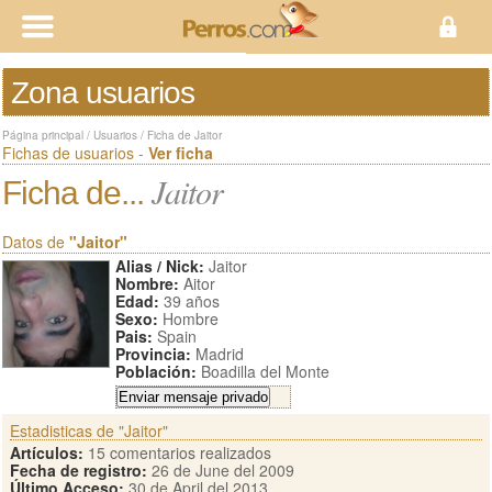
Zona usuarios
Página principal
/
Usuarios
/
Ficha de Jaitor
Fichas de usuarios -
Ver ficha
Jaitor
Ficha de...
Datos de
"Jaitor"
Alias / Nick:
Jaitor
Nombre:
Aitor
Edad:
39 años
Sexo:
Hombre
Pais:
Spain
Provincia:
Madrid
Población:
Boadilla del Monte
Estadisticas de "Jaitor"
Artículos:
15 comentarios realizados
Fecha de registro:
26 de June del 2009
Último Acceso:
30 de April del 2013