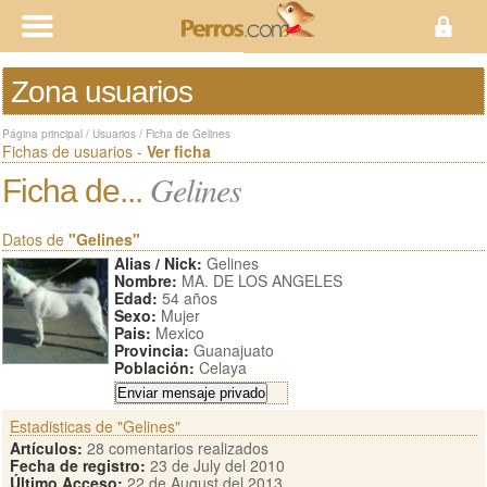
Zona usuarios
Página principal
/
Usuarios
/
Ficha de Gelines
Fichas de usuarios -
Ver ficha
Gelines
Ficha de...
Datos de
"Gelines"
Alias / Nick:
Gelines
Nombre:
MA. DE LOS ANGELES
Edad:
54 años
Sexo:
Mujer
Pais:
Mexico
Provincia:
Guanajuato
Población:
Celaya
Estadisticas de "Gelines"
Artículos:
28 comentarios realizados
Fecha de registro:
23 de July del 2010
Último Acceso:
22 de August del 2013