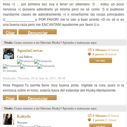
Hola =) ... por primera vez voy a tener un siberiano :S ... estoy un poco
nerviosa =( quisiera adiestrarlo yo misma pero no sé como :S si pudieran
mandarme clases de adiestramiento =( o enseñarme las cosas principales
U_______________u POR FAVOR! me la van a traer pronto =D no sé si es
una buena raza pero me ENCANTAN! ayudenme por favor U.u
Citar
Denunciar
mensaje
Titulo:
Como entreno a mi Siberian Husky? Aprenda e instruyase aqui.
0 Albumes
(0 fotos)
AgustinCuevas
0 perros
(0 fotos)
Casi Adicto
ver mas
65 mensajes
Publicado: Thursday 28 de July de 2011, 09:49
Hola Pegaso.Tu perrita tiene muy buena pinta. Vigilale la cola, pues si la
enrrosca sobre el lomo, estaría fuera del estandar del Husky.Atentamente.
Citar
Denunciar
mensaje
Titulo:
Como entreno a mi Siberian Husky? Aprenda e instruyase aqui.
0 Albumes
(0 fotos)
Kahyda
2 perros
(1 fotos)
Novato
ver mas