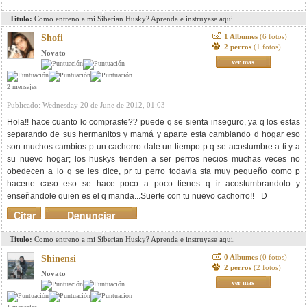
mensaje
Titulo:
Como entreno a mi Siberian Husky? Aprenda e instruyase aqui.
1 Albumes
(6 fotos)
Shofi
2 perros
(1 fotos)
Novato
ver mas
2 mensajes
Publicado: Wednesday 20 de June de 2012, 01:03
Hola!! hace cuanto lo compraste?? puede q se sienta inseguro, ya q los estas
separando de sus hermanitos y mamá y aparte esta cambiando d hogar eso
son muchos cambios p un cachorro dale un tiempo p q se acostumbre a ti y a
su nuevo hogar; los huskys tienden a ser perros necios muchas veces no
obedecen a lo q se les dice, pr tu perro todavia sta muy pequeño como p
hacerte caso eso se hace poco a poco tienes q ir acostumbrandolo y
enseñandole quien es el q manda...Suerte con tu nuevo cachorro!! =D
Citar
Denunciar
mensaje
Titulo:
Como entreno a mi Siberian Husky? Aprenda e instruyase aqui.
0 Albumes
(0 fotos)
Shinensi
2 perros
(2 fotos)
Novato
ver mas