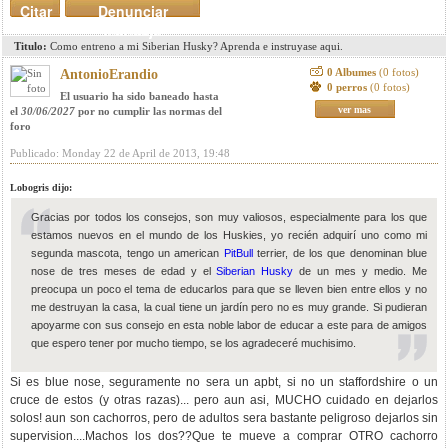
Citar
Denunciar
mensaje
Titulo:
Como entreno a mi Siberian Husky? Aprenda e instruyase aqui.
0 Albumes
(0 fotos)
AntonioErandio
0 perros
(0 fotos)
El usuario ha sido baneado hasta
ver mas
el
30/06/2027
por no cumplir las normas del
foro
Publicado: Monday 22 de April de 2013, 19:48
Lobogris dijo:
Gracias por todos los consejos, son muy valiosos, especialmente para los que
estamos nuevos en el mundo de los Huskies, yo recién adquirí uno como mi
segunda mascota, tengo un american
PitBull
terrier, de los que denominan blue
nose de tres meses de edad y el
Siberian Husky
de un mes y medio. Me
preocupa un poco el tema de educarlos para que se lleven bien entre ellos y no
me destruyan la casa, la cual tiene un jardín pero no es muy grande. Si pudieran
apoyarme con sus consejo en esta noble labor de educar a este para de amigos
que espero tener por mucho tiempo, se los agradeceré muchisimo.
Si es blue nose, seguramente no sera un apbt, si no un staffordshire o un
cruce de estos (y otras razas)... pero aun asi, MUCHO cuidado en dejarlos
solos! aun son cachorros, pero de adultos sera bastante peligroso dejarlos sin
supervision....Machos los dos??Que te mueve a comprar OTRO cachorro