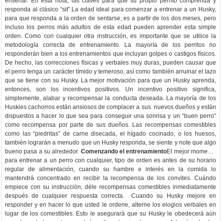
enseñar. En esta nota, las claves para que su propio perrito comprenda y
responda al clásico “sit”.La edad ideal para comenzar a entrenar a un Husky,
para que responda a la orden de sentarse, es a partir de los dos meses, pero
incluso los perros más adultos de esta edad pueden aprender esta simple
orden. Como con cualquier otra instrucción, es importante que se utilice la
metodología correcta de entrenamiento. La mayoría de los perritos no
responderán bien a los entrenamientos que incluyan golpes o castigos físicos.
De hecho, las correcciones físicas y verbales muy duras, pueden causar que
el perro tenga un carácter tímido y temeroso, así como también arruinar el lazo
que se tiene con su Husky. La mejor motivación para que un Husky aprenda,
entonces, son los incentivos positivos. Un incentivo positivo significa,
simplemente, alabar y recompensar la conducta deseada. La mayoría de los
Huskies cachorros están ansiosos de complacer a sus nuevos dueños y están
dispuestos a hacer lo que sea para conseguir una sonrisa y un “buen perro”
como recompensa por parte de sus dueños. Las recompensas comestibles
como las “piedritas” de carne disecada, el hígado cocinado, o los huesos,
también lograrán a menudo que un Husky responda, se siente y note que algo
bueno pasa a su alrededor.
Comenzando el entrenamiento
El mejor momento
para entrenar a un perro con cualquier, tipo de orden es antes de su horario
regular de alimentación, cuando su hambre e interés en la comida lo
mantendrá concentrado en recibir la recompensa de los convites. Cuándo
empiece con su instrucción, déle recompensas comestibles inmediatamente
después de cualquier respuesta correcta. Cuando su Husky mejore en
responder y en hacer lo que usted le ordene, alterne los elogios verbales en
lugar de los comestibles. Esto le asegurará que su Husky le obedecerá aún