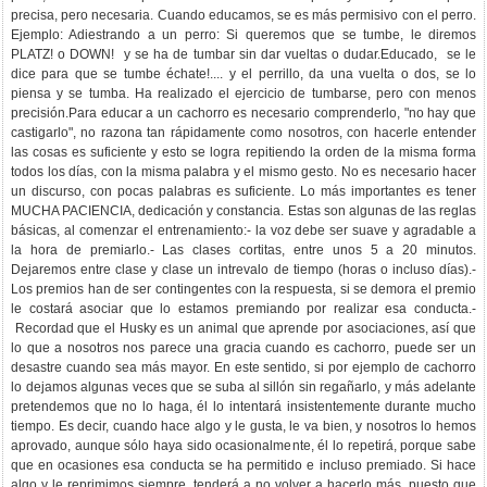
precisa, pero necesaria. Cuando educamos, se es más permisivo con el perro.
Ejemplo: Adiestrando a un perro: Si queremos que se tumbe, le diremos
PLATZ! o DOWN! y se ha de tumbar sin dar vueltas o dudar.Educado, se le
dice para que se tumbe échate!.... y el perrillo, da una vuelta o dos, se lo
piensa y se tumba. Ha realizado el ejercicio de tumbarse, pero con menos
precisión.Para educar a un cachorro es necesario comprenderlo, "no hay que
castigarlo", no razona tan rápidamente como nosotros, con hacerle entender
las cosas es suficiente y esto se logra repitiendo la orden de la misma forma
todos los días, con la misma palabra y el mismo gesto. No es necesario hacer
un discurso, con pocas palabras es suficiente. Lo más importantes es tener
MUCHA PACIENCIA, dedicación y constancia. Estas son algunas de las reglas
básicas, al comenzar el entrenamiento:- la voz debe ser suave y agradable a
la hora de premiarlo.- Las clases cortitas, entre unos 5 a 20 minutos.
Dejaremos entre clase y clase un intrevalo de tiempo (horas o incluso días).-
Los premios han de ser contingentes con la respuesta, si se demora el premio
le costará asociar que lo estamos premiando por realizar esa conducta.-
Recordad que el Husky es un animal que aprende por asociaciones, así que
lo que a nosotros nos parece una gracia cuando es cachorro, puede ser un
desastre cuando sea más mayor. En este sentido, si por ejemplo de cachorro
lo dejamos algunas veces que se suba al sillón sin regañarlo, y más adelante
pretendemos que no lo haga, él lo intentará insistentemente durante mucho
tiempo. Es decir, cuando hace algo y le gusta, le va bien, y nosotros lo hemos
aprovado, aunque sólo haya sido ocasionalmente, él lo repetirá, porque sabe
que en ocasiones esa conducta se ha permitido e incluso premiado. Si hace
algo y le reprimimos siempre, tenderá a no volver a hacerlo más, puesto que