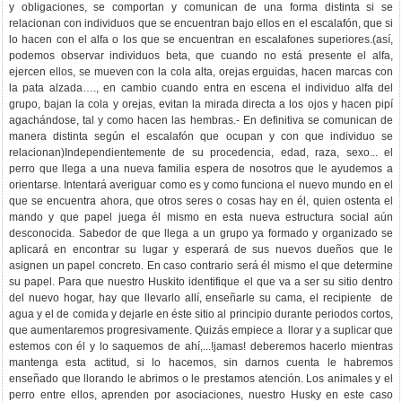
y obligaciones, se comportan y comunican de una forma distinta si se
relacionan con individuos que se encuentran bajo ellos en el escalafón, que si
lo hacen con el alfa o los que se encuentran en escalafones superiores.(así,
podemos observar individuos beta, que cuando no está presente el alfa,
ejercen ellos, se mueven con la cola alta, orejas erguidas, hacen marcas con
la pata alzada…., en cambio cuando entra en escena el individuo alfa del
grupo, bajan la cola y orejas, evitan la mirada directa a los ojos y hacen pipí
agachándose, tal y como hacen las hembras.- En definitiva se comunican de
manera distinta según el escalafón que ocupan y con que individuo se
relacionan)Independientemente de su procedencia, edad, raza, sexo... el
perro que llega a una nueva familia espera de nosotros que le ayudemos a
orientarse. Intentará averiguar como es y como funciona el nuevo mundo en el
que se encuentra ahora, que otros seres o cosas hay en él, quien ostenta el
mando y que papel juega él mismo en esta nueva estructura social aún
desconocida. Sabedor de que llega a un grupo ya formado y organizado se
aplicará en encontrar su lugar y esperará de sus nuevos dueños que le
asignen un papel concreto. En caso contrario será él mismo el que determine
su papel. Para que nuestro Huskito identifique el que va a ser su sitio dentro
del nuevo hogar, hay que llevarlo allí, enseñarle su cama, el recipiente de
agua y el de comida y dejarle en éste sitio al principio durante periodos cortos,
que aumentaremos progresivamente. Quizás empiece a llorar y a suplicar que
estemos con él y lo saquemos de ahí,...!jamas! deberemos hacerlo mientras
mantenga esta actitud, si lo hacemos, sin darnos cuenta le habremos
enseñado que llorando le abrimos o le prestamos atención. Los animales y el
perro entre ellos, aprenden por asociaciones, nuestro Husky en este caso