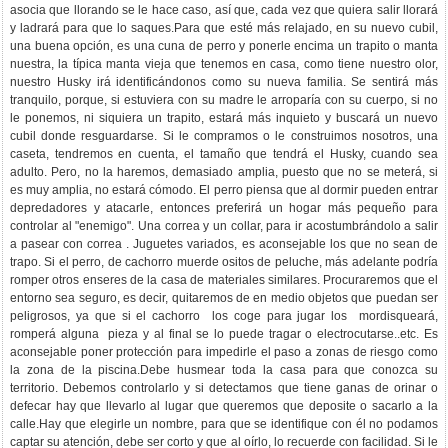
asocia que llorando se le hace caso, así que, cada vez que quiera salir llorará
y ladrará para que lo saques.Para que esté más relajado, en su nuevo cubil,
una buena opción, es una cuna de perro y ponerle encima un trapito o manta
nuestra, la típica manta vieja que tenemos en casa, como tiene nuestro olor,
nuestro Husky irá identificándonos como su nueva familia. Se sentirá más
tranquilo, porque, si estuviera con su madre le arroparía con su cuerpo, si no
le ponemos, ni siquiera un trapito, estará más inquieto y buscará un nuevo
cubil donde resguardarse. Si le compramos o le construimos nosotros, una
caseta, tendremos en cuenta, el tamaño que tendrá el Husky, cuando sea
adulto. Pero, no la haremos, demasiado amplia, puesto que no se meterá, si
es muy amplia, no estará cómodo. El perro piensa que al dormir pueden entrar
depredadores y atacarle, entonces preferirá un hogar más pequeño para
controlar al "enemigo". Una correa y un collar, para ir acostumbrándolo a salir
a pasear con correa . Juguetes variados, es aconsejable los que no sean de
trapo. Si el perro, de cachorro muerde ositos de peluche, más adelante podría
romper otros enseres de la casa de materiales similares. Procuraremos que el
entorno sea seguro, es decir, quitaremos de en medio objetos que puedan ser
peligrosos, ya que si el cachorro los coge para jugar los mordisqueará,
romperá alguna pieza y al final se lo puede tragar o electrocutarse..etc. Es
aconsejable poner protección para impedirle el paso a zonas de riesgo como
la zona de la piscina.Debe husmear toda la casa para que conozca su
territorio. Debemos controlarlo y si detectamos que tiene ganas de orinar o
defecar hay que llevarlo al lugar que queremos que deposite o sacarlo a la
calle.Hay que elegirle un nombre, para que se identifique con él no podamos
captar su atención, debe ser corto y que al oírlo, lo recuerde con facilidad. Si le