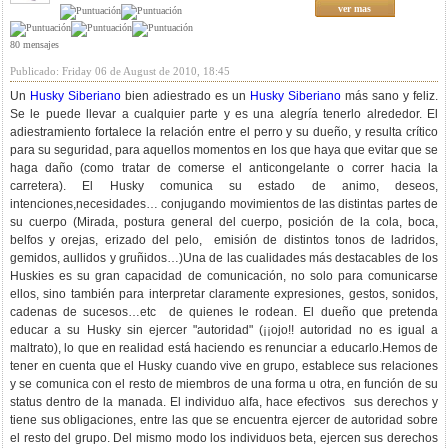
ver mas
80 mensajes
Publicado: Friday 06 de August de 2010, 18:45
Un
Husky Siberiano
bien adiestrado es un
Husky Siberiano
más sano y feliz.
Se le puede llevar a cualquier parte y es una alegría tenerlo alrededor. El
adiestramiento fortalece la relación entre el perro y su dueño, y resulta crítico
para su seguridad, para aquellos momentos en los que haya que evitar que se
haga daño (como tratar de comerse el anticongelante o correr hacia la
carretera). El Husky comunica su estado de animo, deseos,
intenciones,necesidades… conjugando movimientos de las distintas partes de
su cuerpo (Mirada, postura general del cuerpo, posición de la cola, boca,
belfos y orejas, erizado del pelo, emisión de distintos tonos de ladridos,
gemidos, aullidos y gruñidos…)Una de las cualidades más destacables de los
Huskies es su gran capacidad de comunicación, no solo para comunicarse
ellos, sino también para interpretar claramente expresiones, gestos, sonidos,
cadenas de sucesos…etc de quienes le rodean. El dueño que pretenda
educar a su Husky sin ejercer "autoridad" (¡¡ojo!! autoridad no es igual a
maltrato), lo que en realidad está haciendo es renunciar a educarlo.Hemos de
tener en cuenta que el Husky cuando vive en grupo, establece sus relaciones
y se comunica con el resto de miembros de una forma u otra, en función de su
status dentro de la manada. El individuo alfa, hace efectivos sus derechos y
tiene sus obligaciones, entre las que se encuentra ejercer de autoridad sobre
el resto del grupo. Del mismo modo los individuos beta, ejercen sus derechos