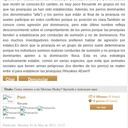
Citar
Denunciar
mensaje
Titulo:
Como entreno a mi Siberian Husky? Aprenda e instruyase aqui.
0 Albumes
(0 fotos)
Pieri
0 perros
(0 fotos)
Novato
ver mas
1 mensajes
Publicado: Monday 02 de May de 2011, 23:57