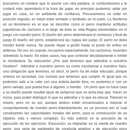
buscamos un nombre que lo asocie con otra palabra, lo confundiremos y le
costará más aprenderlo.A la hora de jugar, en principio podemos optar por
jugar en casa, en un ambiente de confianza. Procuraremos no estar en
posición erguida, es mejor estar sentado o tumbado en el suelo. La Neotenia
es un fenómeno en el que se describe como el perro mantiene actitudes
juguetonas de cachorro a lo largo de toda su vida.Reglas elementales en el
juego con nuestro perro: El dueño del perro determinará el comienzo y final de
juego El dueño del perro, establecerá las reglas del juego. El perro no debe
morder fuerte nunca. No puede llegar a gruñir hasta el punto de entrar en
defensa. De vez en cuando, los perros especialmente, los cachorros, muerden
sobretodo la mano. En estos casos, hay que controlar decididamente e inhibir
la mordedura. Su educación ¿Por qué tenemos que adiestrar a nuestros
Huskies? Adiestrar a nuestros perros es como escolarizar a nuestros hijos,
una obligación que tenemos, es decir; el perro ha de estar educado, porque
vivimos en sociedad, con normas que tenemos que cumplir. Al igual que no
podemos salir a la calle con una pistola dando tiros, no podemos ir con un
perro salvaje, que pueda tirar a alguien, o morder... Un perro que no hace caso
a su dueño puede resultar igual de peligroso que un arma.Hay que hacer un
inciso, para poder distinguir lo que es adiestrar y lo que es educar. Parecen lo
mismo, pero no es así, aunque ambos están encaminados a mejorar el
comportamiento de nuestro perro.Adiestramiento, es un proceso por el cual
canalizamos las capacidades innatas del perro, para la consecución de un
objetivo más o menos complejo. Es más estricto en la precisión de la
ejecución de los ejercicios. Educación, es implantar en la mente de nuestro
perro, una serie de parámetro de conducta amplios y de ejecución poco