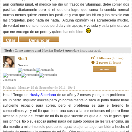
aún continúa igual, el médico me dió un frasco de vitaminas, debe comer dos
pastillas diariamente pero si ni siquiera logro que coma la comida normal
mucho menos quiere comer las pastillas y eso que las trituro y las mezclo con
las croquetas, pero nada de nada. Alguna opinión? les agradecería mucho,
de verdad me siento un poco perdida y sin apoyo, vivo sola y es la primera vez
que me encargo de un perro y quiero hacerlo bien.
Citar
Denunciar
mensaje
Titulo:
Como entreno a mi Siberian Husky? Aprenda e instruyase aqui.
1 Albumes
(6 fotos)
Shofi
2 perros
(1 fotos)
Novato
ver mas
2 mensajes
Publicado: Monday 19 de September de 2011, 19:41
Hola!! Tengo un
Husky Siberiano
de un año y 2 meses y tengo un problema el
es un perro inquieto aveces pero yo normalmente lo saco al patio donde tiene
suficiente espacio para correr, pero el problema es que el terreno lo
compartimos yo y mi tío que tiene una casa a la par entonces mi perro tiene
acceso al patio del frente de mi tío lo que sucede es que a el no le gusta que
mis primos, tío o su esposa junten nada del suelo porque se les tira encima, un
día mordió a mi primo solo porque se agacho a juntar algo, también a hecho el