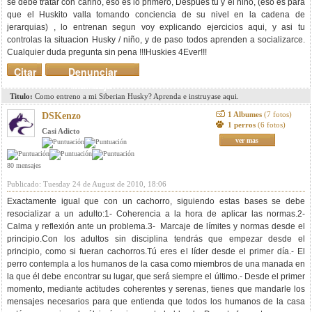
se debe tratar con cariño, eso es lo primero, Despues tu y el niño, (eso es para
que el Huskito valla tomando conciencia de su nivel en la cadena de
jerarquias) , lo entrenan segun voy explicando ejercicios aqui, y asi tu
controlas la situacion Husky / niño, y de paso todos aprenden a socializarce.
Cualquier duda pregunta sin pena !!!Huskies 4Ever!!!
Citar
Denunciar
mensaje
Titulo:
Como entreno a mi Siberian Husky? Aprenda e instruyase aqui.
1 Albumes
(7 fotos)
DSKenzo
1 perros
(6 fotos)
Casi Adicto
ver mas
80 mensajes
Publicado: Tuesday 24 de August de 2010, 18:06
Exactamente igual que con un cachorro, siguiendo estas bases se debe
resocializar a un adulto:1- Coherencia a la hora de aplicar las normas.2-
Calma y reflexión ante un problema.3- Marcaje de límites y normas desde el
principio.Con los adultos sin disciplina tendrás que empezar desde el
principio, como si fueran cachorros.Tú eres el líder desde el primer día.- El
perro contempla a los humanos de la casa como miembros de una manada en
la que él debe encontrar su lugar, que será siempre el último.- Desde el primer
momento, mediante actitudes coherentes y serenas, tienes que mandarle los
mensajes necesarios para que entienda que todos los humanos de la casa