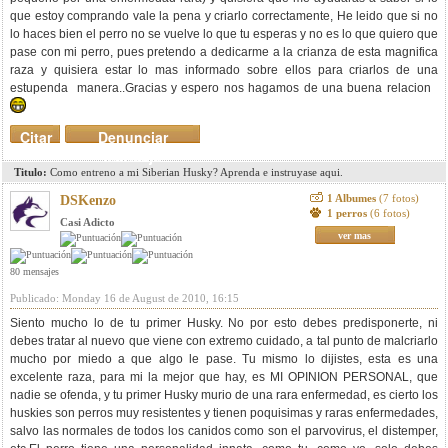
que estoy comprando vale la pena y criarlo correctamente, He leido que si no
lo haces bien el perro no se vuelve lo que tu esperas y no es lo que quiero que
pase con mi perro, pues pretendo a dedicarme a la crianza de esta magnifica
raza y quisiera estar lo mas informado sobre ellos para criarlos de una
estupenda manera..Gracias y espero nos hagamos de una buena relacion
Citar
Denunciar
mensaje
Titulo:
Como entreno a mi Siberian Husky? Aprenda e instruyase aqui.
1 Albumes
(7 fotos)
DSKenzo
1 perros
(6 fotos)
Casi Adicto
ver mas
80 mensajes
Publicado: Monday 16 de August de 2010, 16:15
Siento mucho lo de tu primer Husky. No por esto debes predisponerte, ni
debes tratar al nuevo que viene con extremo cuidado, a tal punto de malcriarlo
mucho por miedo a que algo le pase. Tu mismo lo dijistes, esta es una
excelente raza, para mi la mejor que hay, es MI OPINION PERSONAL, que
nadie se ofenda, y tu primer Husky murio de una rara enfermedad, es cierto los
huskies son perros muy resistentes y tienen poquisimas y raras enfermedades,
salvo las normales de todos los canidos como son el parvovirus, el distemper,