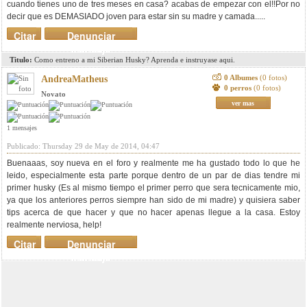
cuando tienes uno de tres meses en casa? acabas de empezar con el!!Por no
decir que es DEMASIADO joven para estar sin su madre y camada.....
Citar
Denunciar
mensaje
Titulo:
Como entreno a mi Siberian Husky? Aprenda e instruyase aqui.
0 Albumes
(0 fotos)
AndreaMatheus
0 perros
(0 fotos)
Novato
ver mas
1 mensajes
Publicado: Thursday 29 de May de 2014, 04:47
Buenaaas, soy nueva en el foro y realmente me ha gustado todo lo que he
leido, especialmente esta parte porque dentro de un par de dias tendre mi
primer husky (Es al mismo tiempo el primer perro que sera tecnicamente mio,
ya que los anteriores perros siempre han sido de mi madre) y quisiera saber
tips acerca de que hacer y que no hacer apenas llegue a la casa. Estoy
realmente nerviosa, help!
Citar
Denunciar
mensaje