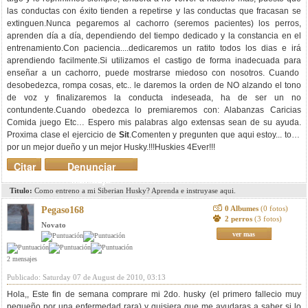
las conductas con éxito tienden a repetirse y las conductas que fracasan se
extinguen.Nunca pegaremos al cachorro (seremos pacientes) los perros,
aprenden día a día, dependiendo del tiempo dedicado y la constancia en el
entrenamiento.Con paciencia....dedicaremos un ratito todos los dias e irá
aprendiendo facilmente.Si utilizamos el castigo de forma inadecuada para
enseñar a un cachorro, puede mostrarse miedoso con nosotros. Cuando
desobedezca, rompa cosas, etc.. le daremos la orden de NO alzando el tono
de voz y finalizaremos la conducta indeseada, ha de ser un no
contundente.Cuando obedezca lo premiaremos con: Alabanzas Caricias
Comida juego Etc… Espero mis palabras algo extensas sean de su ayuda.
Proxima clase el ejercicio de
Sit
.Comenten y pregunten que aqui estoy... todo
por un mejor dueño y un mejor Husky.!!!Huskies 4Ever!!!
Citar
Denunciar
mensaje
Titulo:
Como entreno a mi Siberian Husky? Aprenda e instruyase aqui.
0 Albumes
(0 fotos)
Pegaso168
2 perros
(3 fotos)
Novato
ver mas
2 mensajes
Publicado: Saturday 07 de August de 2010, 03:13
Hola,, Este fin de semana comprare mi 2do. husky (el primero fallecio muy
pequeño por una enfermedad rara) y quisiera que me ayudaras a saber si lo