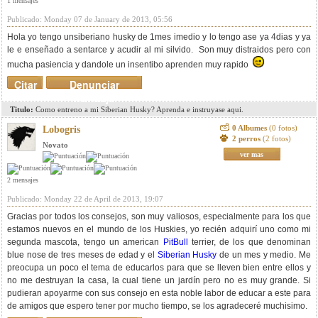
1 mensajes
Publicado: Monday 07 de January de 2013, 05:56
Hola yo tengo unsiberiano husky de 1mes imedio y lo tengo ase ya 4dias y ya
le e enseñado a sentarce y acudir al mi silvido. Son muy distraidos pero con
mucha pasiencia y dandole un insentibo aprenden muy rapido
Citar
Denunciar
mensaje
Titulo:
Como entreno a mi Siberian Husky? Aprenda e instruyase aqui.
0 Albumes
(0 fotos)
Lobogris
2 perros
(2 fotos)
Novato
ver mas
2 mensajes
Publicado: Monday 22 de April de 2013, 19:07
Gracias por todos los consejos, son muy valiosos, especialmente para los que
estamos nuevos en el mundo de los Huskies, yo recién adquirí uno como mi
segunda mascota, tengo un american
PitBull
terrier, de los que denominan
blue nose de tres meses de edad y el
Siberian Husky
de un mes y medio. Me
preocupa un poco el tema de educarlos para que se lleven bien entre ellos y
no me destruyan la casa, la cual tiene un jardín pero no es muy grande. Si
pudieran apoyarme con sus consejo en esta noble labor de educar a este para
de amigos que espero tener por mucho tiempo, se los agradeceré muchisimo.