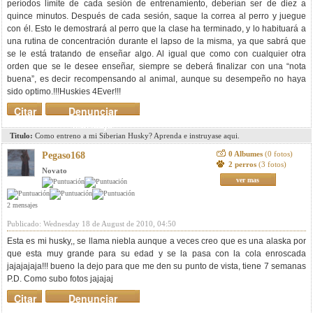
períodos límite de cada sesión de entrenamiento, deberían ser de diez a
quince minutos. Después de cada sesión, saque la correa al perro y juegue
con él. Esto le demostrará al perro que la clase ha terminado, y lo habituará a
una rutina de concentración durante el lapso de la misma, ya que sabrá que
se le está tratando de enseñar algo. Al igual que como con cualquier otra
orden que se le desee enseñar, siempre se deberá finalizar con una “nota
buena”, es decir recompensando al animal, aunque su desempeño no haya
sido optimo.!!!Huskies 4Ever!!!
Citar
Denunciar
mensaje
Titulo:
Como entreno a mi Siberian Husky? Aprenda e instruyase aqui.
0 Albumes
(0 fotos)
Pegaso168
2 perros
(3 fotos)
Novato
ver mas
2 mensajes
Publicado: Wednesday 18 de August de 2010, 04:50
Esta es mi husky,, se llama niebla aunque a veces creo que es una alaska por
que esta muy grande para su edad y se la pasa con la cola enroscada
jajajajaja!!! bueno la dejo para que me den su punto de vista, tiene 7 semanas
P.D. Como subo fotos jajajaj
Citar
Denunciar
mensaje