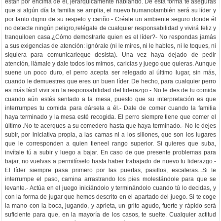
están por encima de él, jerárquicamente hablando. De esta forma te aseguras
que si algún día la familia se amplia, el nuevo humanotambién será su líder y
por tanto digno de su respeto y cariño.- Créale un ambiente seguro donde él
no detecte ningún peligro,relégale de cualquier responsabilidad y vivirá feliz y
tranquiloen casa.¿Cómo demostrarle quien es el líder?- No respondas jamás
a sus exigencias de atención: ignórale (ni le mires, ni le hables, ni le toques, ni
siquiera para comunicarleque desista). Una vez haya dejado de pedir
atención, llámale y dale todos los mimos, caricias y juego que quieras. Aunque
suene un poco duro, el perro acepta ser relegado al último lugar, sin más,
cuando le demuestres que eres un buen líder. De hecho, para cualquier perro
es más fácil vivir sin la responsabilidad del liderazgo.- No le des de tu comida
cuando aún estés sentado a la mesa, puesto que su interpretación es que
interrumpes tu comida para dársela a él.- Dale de comer cuando la familia
haya terminado y la mesa esté recogida. El perro siempre tiene que comer el
último .No te acerques a su comedero hasta que haya terminado.- No le dejes
subir, por iniciativa propia, a las camas ni a los sillones, que son los lugares
que le corresponden a quien tieneel rango superior. Si quieres que suba,
invítale tú a subir y luego a bajar. En caso de que presente problemas para
bajar, no vuelvas a permitírselo hasta haber trabajado de nuevo tu liderazgo.-
El líder siempre pasa primero por las puertas, pasillos, escaleras...Si te
interrumpe el paso, camina arrastrando los pies molestándole para que se
levante.- Actúa en el juego iniciándolo y terminándolo cuando tú lo decidas, y
con la forma de jugar que hemos descrito en el apartado del juego. Si te coge
la mano con la boca, jugando, y aprieta, un grito agudo, fuerte y rápido será
suficiente para que, en la mayoría de los casos, te suelte. Cualquier actitud