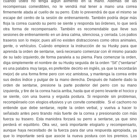
cuando usted no tenga algún alimento en la mano. Además de las
recompensas comestibles, no le vendrá mal tener a mano una correa
firmemente atada al cuello de su perro. Esto lo prevendrá de que el mismo se
escape del centro de la sesión de entrenamiento. También podría dejar más
floja la correa cuando su perro se siente y responda las órdenes, lo que será
otra forma de recompensarlo. También es recomendable que lleve sus
sesiones de entrenamiento en un área calma, silenciosa, y cerrada. Los patios
traseros son lo mejor, pues allí no existen distracciones como otros animales,
gente, o vehículos. Cuándo empiece la instrucción de su Husky para que
aprenda la orden de sentarse, será necesario comenzar con él mismo parado
de su lado izquierdo, de forma paralela a su pierna. Para comenzar la orden,
diga simplemente el nombre de su Husky seguida de la orden “Sit” (“sentarse”
es una palabra muy larga, es preferible decirlo en inglés, ya que la recordarán
mejor) de una forma firme pero con voz amistosa, y mantenga la correa entre
sus dedos índice y pulgar de la mano derecha. Después de haberle dado la
orden de sentarse, presione la parte posterior del perro con su mano
izquierda, y tire de la correa hacia arriba, hasta que el perro levante el hocico y
se siente, con una buena y erguida postura. Si responde sin problemas,
recompénselo con elogios efusivos y un convite comestible. Si el cachorro no
entiende que debe sentarse, repite la orden verbal, y vuelva a hacer lo
señalado antes pero tirando más fuerte de la correa y presionando con más
fuerza su trasero. Esta maniobra forzará su perro a sentarse, ya que sino
perderá el equilibrio. Otra vez, será importante elogiarlo y recompensarlo,
aunque haya necesitado de la fuerza para dar una respuesta apropiada, ya
que lo importante será que asocie la nueva postura con los premios. Los