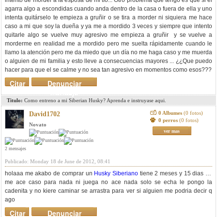
intento de morder a la esposa de mi tío... Otro problema que tengo es que si el
agarra algo a escondidas cuando anda dentro de la casa o fuera de ella y uno
intenta quitárselo te empieza a gruñir o se tira a morder ni siquiera me hace
caso a mi que soy la dueña y ya me a mordido 3 veces y siempre que intento
quitarle algo se vuelve muy agresivo me empieza a gruñir y se vuelve a
morderme en realidad me a mordido pero me suelta rápidamente cuando le
llamo la atención pero me da miedo que un día no me haga caso y me muerda
o alguien de mi familia y esto lleve a consecuencias mayores ... ¿¿Que puedo
hacer para que el se calme y no sea tan agresivo en momentos como esos???
Citar
Denunciar
mensaje
Titulo:
Como entreno a mi Siberian Husky? Aprenda e instruyase aqui.
0 Albumes
(0 fotos)
David1702
0 perros
(0 fotos)
Novato
ver mas
2 mensajes
Publicado: Monday 18 de June de 2012, 08:41
holaaa me akabo de comprar un
Husky Siberiano
tiene 2 meses y 15 dias no
me ace caso para nada ni juega no ace nada solo se echa le pongo la
cadenita y no kiere caminar se arrastra para ver si alguien me podria decir q
ago
Citar
Denunciar