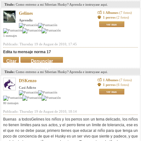
Titulo:
Como entreno a mi Siberian Husky? Aprenda e instruyase aqui.
1 Albumes
(7 fotos)
Gelines
1 perros
(2 fotos)
Aprendiz
ver mas
5 mensajes
Publicado: Thursday 19 de August de 2010, 17:45
Edita tu mensaje norma 17
Citar
Denunciar
mensaje
Titulo:
Como entreno a mi Siberian Husky? Aprenda e instruyase aqui.
1 Albumes
(7 fotos)
DSKenzo
1 perros
(6 fotos)
Casi Adicto
ver mas
80 mensajes
Publicado: Thursday 19 de August de 2010, 18:14
Buenas a todosGelines los niños y los perros son un tema delicado, los niños
no tienen limites para sus actos, y el perro tiene un limite de tolerancia, ese es
el que no se debe pasar, primero tienes que educar al niño para que tenga un
poco de conciencia de que el Husky es un ser vivo que siente y padece, y que