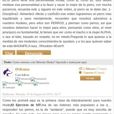
etc.El perro tiene una personalidad innata, como tu, como yo, solo debes
moldear esa personalidad a tu favor y sacar lo mejor de tu perro, con mucha
paciencia, recuerda esto y siguelo en este orden, al perro se le debe dar...1-
Disciplina2- Alimento3- Afecto y cariñoEn ese orden lograremos un perro mas
equilibrado y sano mentalmente, recuerden que nosotros adoramos a
nuestros Huskies, pero ellos son PERROS, y piensan como perros, asi que
nosotros debemos hacer lo mejor para ellos, pensando como ellos, el nivel
jerarquico es fundamental, te tienen que ver como el macho o la mujer ALPHA,
o sea el lider, basado en respeto, no en miedo.Pregunta lo que quieras a la
medida de mis modestos conocimientos te ayudare, y a los que quieran saber
de esta MAGNIFICA raza...!!!Huskies 4Ever!!!
Citar
Denunciar
mensaje
Titulo:
Como entreno a mi Siberian Husky? Aprenda e instruyase aqui.
1 Albumes
(7 fotos)
DSKenzo
1 perros
(6 fotos)
Casi Adicto
ver mas
80 mensajes
Publicado: Monday 16 de August de 2010, 16:27
Como les prometi aqui va la primera clase de Adiestramiento para nuestro
Husky
El Ejercicio de SIT
Una de las órdenes más populares a las que
responden los perros, es la de “sentarse”, puesto que es muy sencilla de