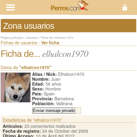
Zona usuarios
Página principal
/
Usuarios
/
Ficha de elhalcon1970
Fichas de usuarios -
Ver ficha
elhalcon1970
Ficha de...
Datos de
"elhalcon1970"
Alias / Nick:
Elhalcon1970
Nombre:
Juan
Edad:
56 años
Sexo:
Hombre
Pais:
Spain
Provincia:
Barcelona
Población:
Vallirana
Estadisticas de "elhalcon1970"
Artículos:
23 comentarios realizados
Fecha de registro:
24 de October del 2009
Último Acceso:
10 de April del 2012