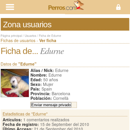
Zona usuarios
Página principal
/
Usuarios
/
Ficha de Edurne
Fichas de usuarios -
Ver ficha
Edurne
Ficha de...
Datos de
"Edurne"
Alias / Nick:
Edurne
Nombre:
Edurne
Edad:
50 años
Sexo:
Mujer
Pais:
Spain
Provincia:
Barcelona
Población:
Cornellà
Estadisticas de "Edurne"
Artículos:
1 comentarios realizados
Fecha de registro:
15 de September del 2010
Último Acceso:
21 de September del 2010