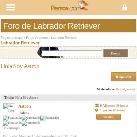
Foro de Labrador Retriever
Página principal
/
Foros de perros
/
Labrador Retriever
Labrador Retriever
Hola Soy Astron
Responder
Moderadores:
Damzel
,
sandrarf
Titulo:
Hola Soy Astron
0 Albumes
(0 fotos)
Astron
1 perros
(0 fotos)
¡Adicto!
ver mas
325 mensajes
Publicado: Monday 13 de September de 2010, 23:45