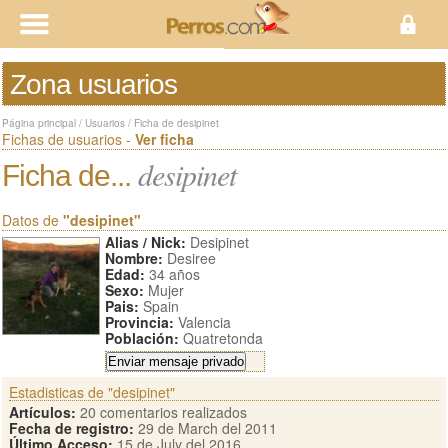
Zona usuarios
Página principal
/
Usuarios
/
Ficha de desipinet
Fichas de usuarios -
Ver ficha
desipinet
Ficha de...
Datos de
"desipinet"
Alias / Nick:
Desipinet
Nombre:
Desiree
Edad:
34 años
Sexo:
Mujer
Pais:
Spain
Provincia:
Valencia
Población:
Quatretonda
Estadisticas de "desipinet"
Artículos:
20 comentarios realizados
Fecha de registro:
29 de March del 2011
Último Acceso:
15 de July del 2016