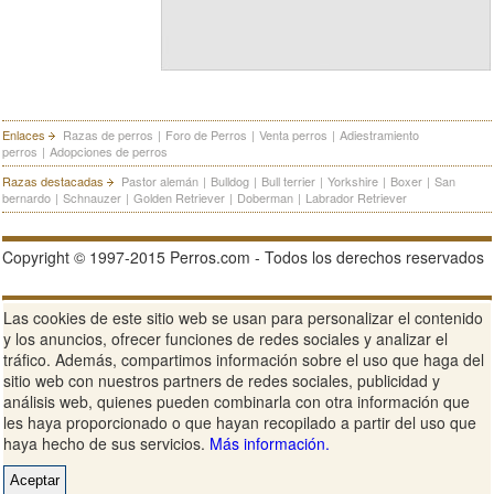
Enlaces
Razas de perros
|
Foro de Perros
|
Venta perros
|
Adiestramiento
perros
|
Adopciones de perros
Razas destacadas
Pastor alemán
|
Bulldog
|
Bull terrier
|
Yorkshire
|
Boxer
|
San
bernardo
|
Schnauzer
|
Golden Retriever
|
Doberman
|
Labrador Retriever
Copyright © 1997-2015 Perros.com - Todos los derechos reservados
Publicidad en Perros.com
|
Contacte
|
Aviso Legal
|
Política de
Las cookies de este sitio web se usan para personalizar el contenido
privacidad
|
Condiciones de uso
y los anuncios, ofrecer funciones de redes sociales y analizar el
tráfico. Además, compartimos información sobre el uso que haga del
Ver sitio web completo
sitio web con nuestros partners de redes sociales, publicidad y
análisis web, quienes pueden combinarla con otra información que
les haya proporcionado o que hayan recopilado a partir del uso que
haya hecho de sus servicios.
Más información.