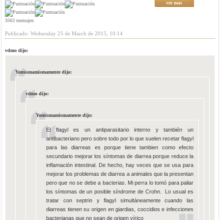
ver mas
3563 mensajes
Publicado: Wednesday 25 de March de 2015, 10:14
vdmo dijo:
Yomismamismamente dijo:
vdmo dijo:
Yomismamismamente dijo:
El flagyl es un antiparasitario interno y también un
antibacteriano pero sobre todo por lo que suelen recetar flagyl
para las diarreas es porque tiene tambien como efecto
secundario mejorar los síntomas de diarrea porque reduce la
inflamación intestinal. De hecho, hay veces que se usa para
mejorar los problemas de diarrea a animales que la presentan
pero que no se debe a bacterias. Mi perra lo tomó para paliar
los síntomas de un posible síndrome de Crohn. Lo usual es
tratar con septrin y flagyl simultáneamente cuando las
diarreas tienen su origen en giardias, coccidios e infecciones
bacterianas que no sean de origen vírico