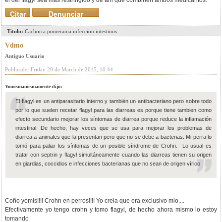
el del flagyl sea más restringido y de ahi que combinen ambos medicantos.
Citar
Denunciar
mensaje
Titulo:
Cachorra pomerania infeccion intestinos
Vdmo
Antiguo Usuario
Publicado: Friday 20 de March de 2015, 10:44
Yomismamismamente dijo:
El flagyl es un antiparasitario interno y también un antibacteriano pero sobre todo
por lo que suelen recetar flagyl para las diarreas es porque tiene tambien como
efecto secundario mejorar los síntomas de diarrea porque reduce la inflamación
intestinal. De hecho, hay veces que se usa para mejorar los problemas de
diarrea a animales que la presentan pero que no se debe a bacterias. Mi perra lo
tomó para paliar los síntomas de un posible síndrome de Crohn. Lo usual es
tratar con septrin y flagyl simultáneamente cuando las diarreas tienen su origen
en giardias, coccidios e infecciones bacterianas que no sean de origen vírico
Coño yomis!!!! Crohn en perros!!!! Yo creia que era exclusivo mio....
Efectivamente yo tengo crohn y tomo flagyl, de hecho ahora mismo lo estoy
tomando