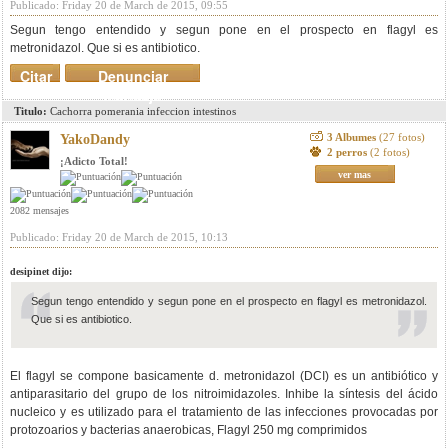
Publicado: Friday 20 de March de 2015, 09:55
Segun tengo entendido y segun pone en el prospecto en flagyl es
metronidazol. Que si es antibiotico.
Citar
Denunciar
mensaje
Titulo:
Cachorra pomerania infeccion intestinos
3 Albumes
(27 fotos)
YakoDandy
2 perros
(2 fotos)
¡Adicto Total!
ver mas
2082 mensajes
Publicado: Friday 20 de March de 2015, 10:13
desipinet dijo:
Segun tengo entendido y segun pone en el prospecto en flagyl es metronidazol.
Que si es antibiotico.
El flagyl se compone basicamente d. metronidazol (DCI) es un antibiótico y
antiparasitario del grupo de los nitroimidazoles. Inhibe la síntesis del ácido
nucleico y es utilizado para el tratamiento de las infecciones provocadas por
protozoarios y bacterias anaerobicas, Flagyl 250 mg comprimidos