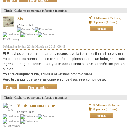
Citar
Denunciar
mensaje
Titulo:
Cachorra pomerania infeccion intestinos
1 Albumes
(25 fotos)
Xis
1 perros
(1 fotos)
¡Adicto Total!
ver mas
12023 mensajes
Publicado: Friday 20 de March de 2015, 00:45
El Flagyl es para parar la diarrea y reconstruye la flora intestinal, si no voy mal.
Yo creo que es normal que se canse rápido, piensa que es un bebé, ha estado
ingresada e igual siente dolor y si le dan antibiótico, eso también tira por los
suelos.
Yo ante cualquier duda, acudiría al vet más pronto q tarde.
Pero tú tranqui que ya verás como en unos días, está como nueva.
Citar
Denunciar
mensaje
Titulo:
Cachorra pomerania infeccion intestinos
0 Albumes
(0 fotos)
Yomismamismamente
0 perros
(0 fotos)
¡Adicto Total!
ver mas
3563 mensajes