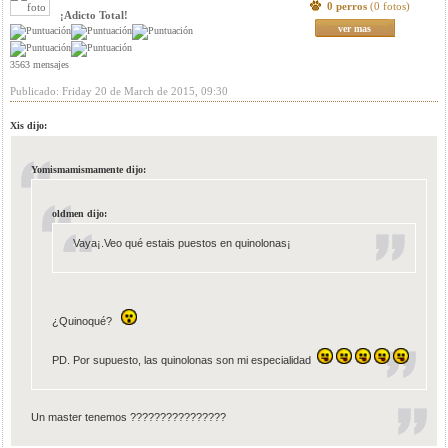
0 perros
(0 fotos)
¡Adicto Total!
ver mas
3563 mensajes
Publicado: Friday 20 de March de 2015, 09:30
Xis dijo:
Yomismamismamente dijo:
oldmen dijo:
Vaya¡.Veo qué estais puestos en quinolonas¡
¿Quinoqué?
PD. Por supuesto, las quinolonas son mi especialidad
Un master tenemos ????????????????