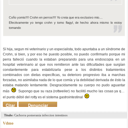
Coño yomis!!!! Crohn en perros!!!! Yo creia que era exclusivo mio....
Efectivamente yo tengo crohn y tomo flagyl, de hecho ahora mismo lo estoy
tomando
Sí hija, segun mi veterinario y un especialista, todo apuntaba a un síndrome de
Crohn, si bien, y por eso he puesto posible, no puedo confirmarlo porque mi
perra falleció cuando la estaban preparando para una endoscopia en un
hospital veterinario al que nos remitieron ante las dificultades que surgían
constantemente para estabilizarla pese a los distintos tratamientos
combinados con dietas específicas, su deterioro progresivo iba a marchas
forzadas, no asimilaba nada de lo que comía y la debilidad derivada de ésto la
estaba matando lentamente. Desgracidamente su cuerpo no pudo aguantar
más
Supongo que su raza (rottweiler) no facilitó mucho las cosas ya que
el punto débil del rotty es el sistema gastrointestinal
Citar
Denunciar
mensaje
Titulo:
Cachorra pomerania infeccion intestinos
Vdmo