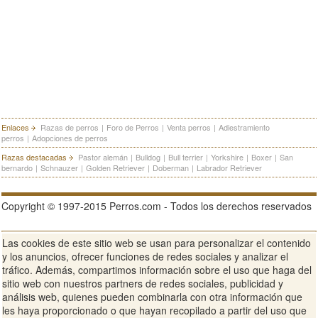
Enlaces
Razas de perros
|
Foro de Perros
|
Venta perros
|
Adiestramiento
perros
|
Adopciones de perros
Razas destacadas
Pastor alemán
|
Bulldog
|
Bull terrier
|
Yorkshire
|
Boxer
|
San
bernardo
|
Schnauzer
|
Golden Retriever
|
Doberman
|
Labrador Retriever
Copyright © 1997-2015 Perros.com - Todos los derechos reservados
Las cookies de este sitio web se usan para personalizar el contenido
Publicidad en Perros.com
|
Contacte
|
Aviso Legal
|
Política de
y los anuncios, ofrecer funciones de redes sociales y analizar el
privacidad
|
Condiciones de uso
tráfico. Además, compartimos información sobre el uso que haga del
sitio web con nuestros partners de redes sociales, publicidad y
Ver sitio web completo
análisis web, quienes pueden combinarla con otra información que
les haya proporcionado o que hayan recopilado a partir del uso que