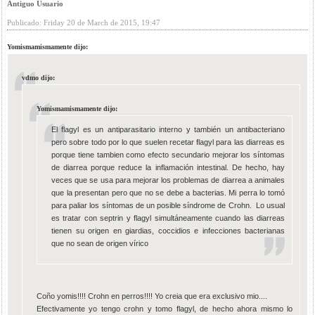
Antiguo Usuario
Publicado: Friday 20 de March de 2015, 19:47
Yomismamismamente dijo:
vdmo dijo:
Yomismamismamente dijo:
El flagyl es un antiparasitario interno y también un antibacteriano
pero sobre todo por lo que suelen recetar flagyl para las diarreas es
porque tiene tambien como efecto secundario mejorar los síntomas
de diarrea porque reduce la inflamación intestinal. De hecho, hay
veces que se usa para mejorar los problemas de diarrea a animales
que la presentan pero que no se debe a bacterias. Mi perra lo tomó
para paliar los síntomas de un posible síndrome de Crohn. Lo usual
es tratar con septrin y flagyl simultáneamente cuando las diarreas
tienen su origen en giardias, coccidios e infecciones bacterianas
que no sean de origen vírico
Coño yomis!!!! Crohn en perros!!!! Yo creia que era exclusivo mio....
Efectivamente yo tengo crohn y tomo flagyl, de hecho ahora mismo lo