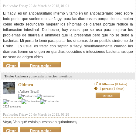
Publicado: Friday 20 de March de 2015, 01:01
El flagyl es un antiparasitario interno y también un antibacteriano pero sobre
todo por lo que suelen recetar flagyl para las diarreas es porque tiene tambien
como efecto secundario mejorar los síntomas de diarrea porque reduce la
inflamación intestinal. De hecho, hay veces que se usa para mejorar los
problemas de diarrea a animales que la presentan pero que no se debe a
bacterias. Mi perra lo tomó para paliar los síntomas de un posible síndrome de
Crohn. Lo usual es tratar con septrin y flagyl simultáneamente cuando las
diarreas tienen su origen en giardias, coccidios e infecciones bacterianas que
no sean de origen vírico
Citar
Denunciar
mensaje
Titulo:
Cachorra pomerania infeccion intestinos
0 Albumes
(0 fotos)
Oldmen
1 perros
(1 fotos)
¡Adicto Total!
ver mas
2525 mensajes
Publicado: Friday 20 de March de 2015, 08:28
Vaya¡.Veo qué estais puestos en quinolonas¡
Citar
Denunciar