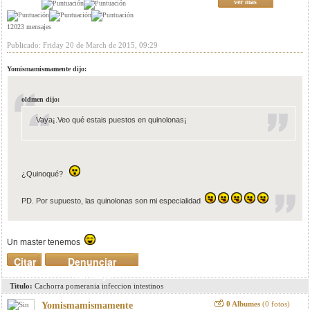
ver mas
12023 mensajes
Publicado: Friday 20 de March de 2015, 09:29
Yomismamismamente dijo:
oldmen dijo:
Vaya¡.Veo qué estais puestos en quinolonas¡
¿Quinoqué?
PD. Por supuesto, las quinolonas son mi especialidad
Un master tenemos
Citar
Denunciar
mensaje
Titulo:
Cachorra pomerania infeccion intestinos
0 Albumes
(0 fotos)
Yomismamismamente