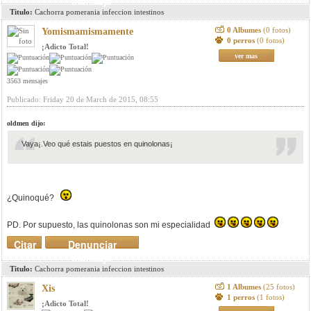
mensaje
Titulo:
Cachorra pomerania infeccion intestinos
0 Albumes
(0 fotos)
Yomismamismamente
0 perros
(0 fotos)
¡Adicto Total!
ver mas
3563 mensajes
Publicado: Friday 20 de March de 2015, 08:55
oldmen dijo:
Vaya¡.Veo qué estais puestos en quinolonas¡
¿Quinoqué?
PD. Por supuesto, las quinolonas son mi especialidad
Citar
Denunciar
mensaje
Titulo:
Cachorra pomerania infeccion intestinos
1 Albumes
(25 fotos)
Xis
1 perros
(1 fotos)
¡Adicto Total!