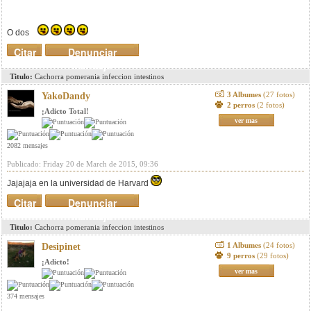
O dos
Citar
Denunciar
mensaje
Titulo:
Cachorra pomerania infeccion intestinos
3 Albumes
(27 fotos)
YakoDandy
2 perros
(2 fotos)
¡Adicto Total!
ver mas
2082 mensajes
Publicado: Friday 20 de March de 2015, 09:36
Jajajaja en la universidad de Harvard
Citar
Denunciar
mensaje
Titulo:
Cachorra pomerania infeccion intestinos
1 Albumes
(24 fotos)
Desipinet
9 perros
(29 fotos)
¡Adicto!
ver mas
374 mensajes