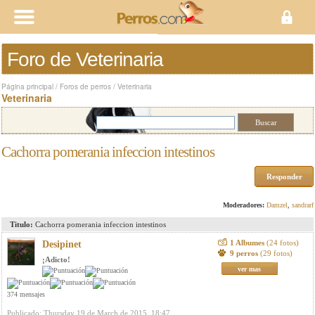
Foro de Veterinaria
Página principal
/
Foros de perros
/
Veterinaria
Veterinaria
Cachorra pomerania infeccion intestinos
Responder
Moderadores:
Damzel
,
sandrarf
Titulo:
Cachorra pomerania infeccion intestinos
1 Albumes
(24 fotos)
Desipinet
9 perros
(29 fotos)
¡Adicto!
ver mas
374 mensajes
Publicado: Thursday 19 de March de 2015, 18:47