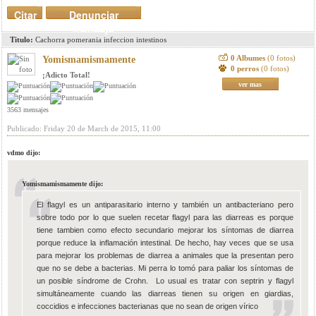
Citar
Denunciar
mensaje
Titulo:
Cachorra pomerania infeccion intestinos
0 Albumes
(0 fotos)
Yomismamismamente
0 perros
(0 fotos)
¡Adicto Total!
ver mas
3563 mensajes
Publicado: Friday 20 de March de 2015, 11:00
vdmo dijo:
Yomismamismamente dijo:
El flagyl es un antiparasitario interno y también un antibacteriano pero
sobre todo por lo que suelen recetar flagyl para las diarreas es porque
tiene tambien como efecto secundario mejorar los síntomas de diarrea
porque reduce la inflamación intestinal. De hecho, hay veces que se usa
para mejorar los problemas de diarrea a animales que la presentan pero
que no se debe a bacterias. Mi perra lo tomó para paliar los síntomas de
un posible síndrome de Crohn. Lo usual es tratar con septrin y flagyl
simultáneamente cuando las diarreas tienen su origen en giardias,
coccidios e infecciones bacterianas que no sean de origen vírico