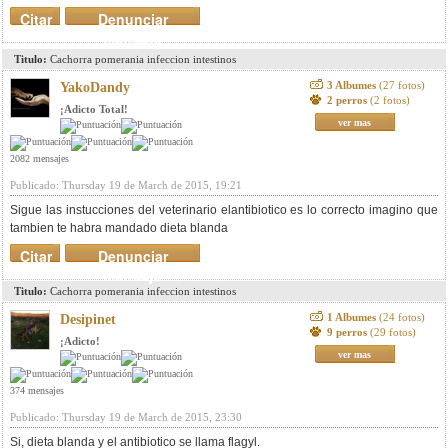
Citar
Denunciar
mensaje
Titulo:
Cachorra pomerania infeccion intestinos
3 Albumes
(27 fotos)
YakoDandy
2 perros
(2 fotos)
¡Adicto Total!
ver mas
2082 mensajes
Publicado: Thursday 19 de March de 2015, 19:21
Sigue las instucciones del veterinario elantibiotico es lo correcto imagino que
tambien te habra mandado dieta blanda
Citar
Denunciar
mensaje
Titulo:
Cachorra pomerania infeccion intestinos
1 Albumes
(24 fotos)
Desipinet
9 perros
(29 fotos)
¡Adicto!
ver mas
374 mensajes
Publicado: Thursday 19 de March de 2015, 23:30
Si, dieta blanda y el antibiotico se llama flagyl.