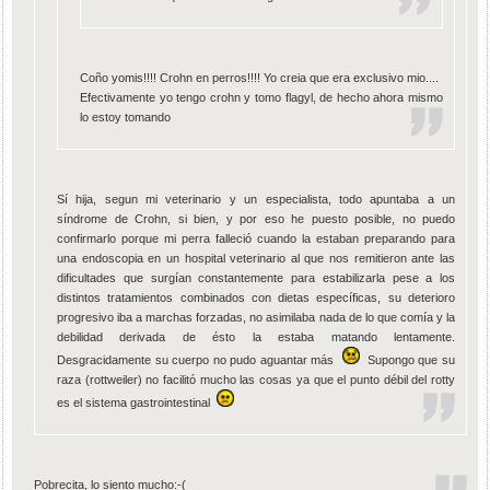
Coño yomis!!!! Crohn en perros!!!! Yo creia que era exclusivo mio....
Efectivamente yo tengo crohn y tomo flagyl, de hecho ahora mismo
lo estoy tomando
Sí hija, segun mi veterinario y un especialista, todo apuntaba a un
síndrome de Crohn, si bien, y por eso he puesto posible, no puedo
confirmarlo porque mi perra falleció cuando la estaban preparando para
una endoscopia en un hospital veterinario al que nos remitieron ante las
dificultades que surgían constantemente para estabilizarla pese a los
distintos tratamientos combinados con dietas específicas, su deterioro
progresivo iba a marchas forzadas, no asimilaba nada de lo que comía y la
debilidad derivada de ésto la estaba matando lentamente.
Desgracidamente su cuerpo no pudo aguantar más
Supongo que su
raza (rottweiler) no facilitó mucho las cosas ya que el punto débil del rotty
es el sistema gastrointestinal
Pobrecita, lo siento mucho:-(