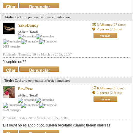
Citar
Denunciar
mensaje
Titulo:
Cachorra pomerania infeccion intestinos
3 Albumes
(27 fotos)
YakoDandy
2 perros
(2 fotos)
¡Adicto Total!
ver mas
2082 mensajes
Publicado: Thursday 19 de March de 2015, 23:57
Y septrin no??
Citar
Denunciar
mensaje
Titulo:
Cachorra pomerania infeccion intestinos
0 Albumes
(0 fotos)
PewPew
1 perros
(2 fotos)
¡Adicto Total!
ver mas
4679 mensajes
Publicado: Friday 20 de March de 2015, 00:04
El Flagyl no es antibiotico, suelen recetarlo cuando tienen diarreas