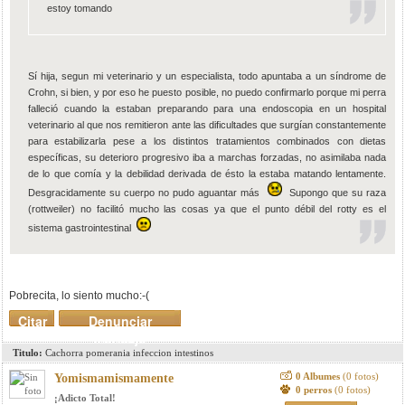
estoy tomando
Sí hija, segun mi veterinario y un especialista, todo apuntaba a un síndrome de
Crohn, si bien, y por eso he puesto posible, no puedo confirmarlo porque mi perra
falleció cuando la estaban preparando para una endoscopia en un hospital
veterinario al que nos remitieron ante las dificultades que surgían constantemente
para estabilizarla pese a los distintos tratamientos combinados con dietas
específicas, su deterioro progresivo iba a marchas forzadas, no asimilaba nada
de lo que comía y la debilidad derivada de ésto la estaba matando lentamente.
Desgracidamente su cuerpo no pudo aguantar más
Supongo que su raza
(rottweiler) no facilitó mucho las cosas ya que el punto débil del rotty es el
sistema gastrointestinal
Pobrecita, lo siento mucho:-(
Citar
Denunciar
mensaje
Titulo:
Cachorra pomerania infeccion intestinos
0 Albumes
(0 fotos)
Yomismamismamente
0 perros
(0 fotos)
¡Adicto Total!