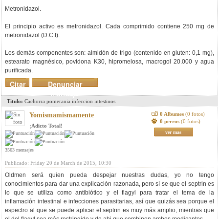
Metronidazol.
El principio activo es metronidazol. Cada comprimido contiene 250 mg de
metronidazol (D.C.I).
Los demás componentes son: almidón de trigo (contenido en gluten: 0,1 mg),
estearato magnésico, povidona K30, hipromelosa, macrogol 20.000 y agua
purificada.
Citar
Denunciar
mensaje
Titulo:
Cachorra pomerania infeccion intestinos
0 Albumes
(0 fotos)
Yomismamismamente
0 perros
(0 fotos)
¡Adicto Total!
ver mas
3563 mensajes
Publicado: Friday 20 de March de 2015, 10:30
Oldmen será quien pueda despejar nuestras dudas, yo no tengo
conocimientos para dar una explicación razonada, pero sí se que el septrin es
lo que se utiliza como antibiótico y el flagyl para tratar el tema de la
inflamación intestinal e infecciones parasitarias, así que quizás sea porque el
espectro al que se puede aplicar el septrin es muy más amplio, mientras que