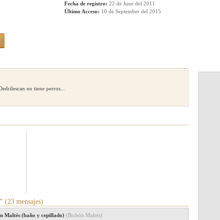
Fecha de registro:
22 de June del 2011
Último Acceso:
10 de September del 2015
Dedrilescan no tiene perros...
"
(23 mensajes)
n Maltés (baño y cepillado)
(Bichón Maltés)