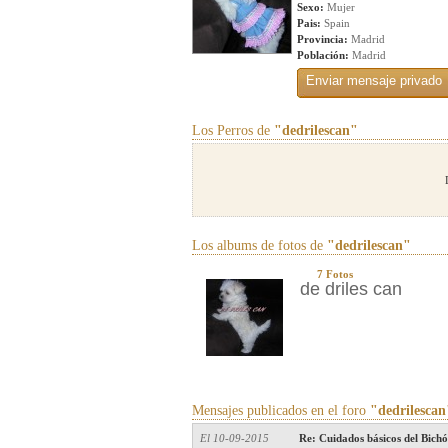
Sexo:
Mujer
Pais:
Spain
Provincia:
Madrid
Población:
Madrid
Los Perros de
"dedrilescan"
Los albums de fotos de
"dedrilescan"
7 Fotos
de driles can
Mensajes publicados en el foro
"dedrilescan
El 10-09-2015
Re: Cuidados básicos del Bichó