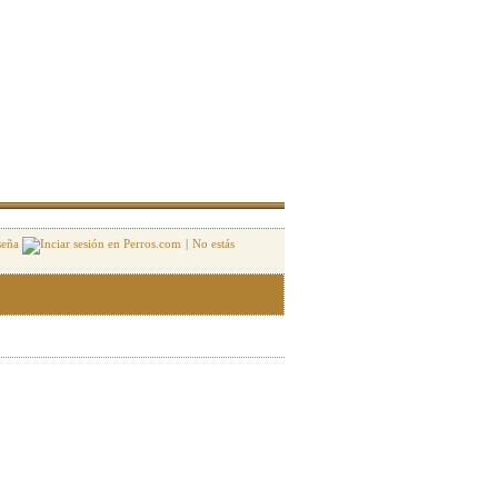
seña
|
No estás