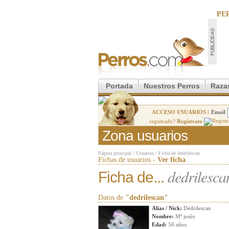
PE
Portada
Nuestros Perros
Raza
ACCESO USUARIOS |
Email
registrado?
Regístrate
Zona usuarios
Página principal
/
Usuarios
/
Ficha de dedrilescan
Fichas de usuarios -
Ver ficha
dedrilesca
Ficha de...
Datos de
"dedrilescan"
Alias / Nick:
Dedrilescan
Nombre:
Mª jesús
Edad:
56 años