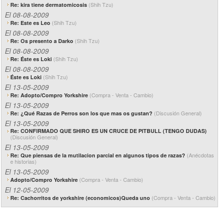
(Shih Tzu)
Re: kira tiene dermatomicosis
El 08-08-2009
(Shih Tzu)
Re: Este es Leo
El 08-08-2009
(Shih Tzu)
Re: Os presento a Darko
El 08-08-2009
(Shih Tzu)
Re: Éste es Loki
El 08-08-2009
(Shih Tzu)
Éste es Loki
El 13-05-2009
(Compra - Venta - Cambio)
Re: Adopto/Compro Yorkshire
El 13-05-2009
(Discusión General)
Re: ¿Qué Razas de Perros son los que mas os gustan?
El 13-05-2009
Re: CONFIRMADO QUE SHIRO ES UN CRUCE DE PITBULL (TENGO DUDAS)
(Discusión General)
El 13-05-2009
(Anécdotas
Re: Que piensas de la mutilacion parcial en algunos tipos de razas?
e historias)
El 13-05-2009
(Compra - Venta - Cambio)
Adopto/Compro Yorkshire
El 12-05-2009
(Compra - Venta - Cambio)
Re: Cachorritos de yorkshire (economicos)Queda uno