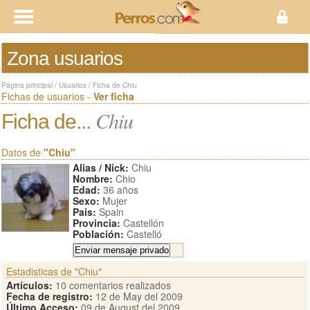
Zona usuarios
Página principal
/
Usuarios
/
Ficha de Chiu
Fichas de usuarios -
Ver ficha
Chiu
Ficha de...
Datos de
"Chiu"
Alias / Nick:
Chiu
Nombre:
Chio
Edad:
36 años
Sexo:
Mujer
Pais:
Spain
Provincia:
Castellón
Población:
Castelló
Estadisticas de "Chiu"
Artículos:
10 comentarios realizados
Fecha de registro:
12 de May del 2009
Último Acceso:
09 de August del 2009