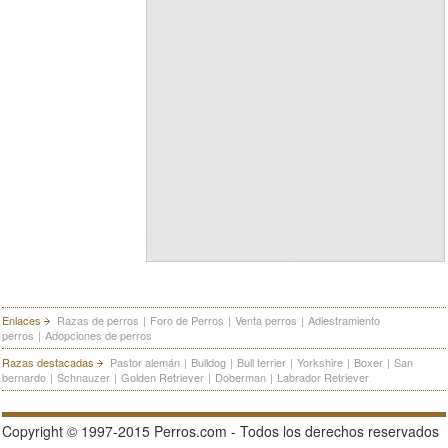
Enlaces
Razas de perros
|
Foro de Perros
|
Venta perros
|
Adiestramiento
perros
|
Adopciones de perros
Razas destacadas
Pastor alemán
|
Bulldog
|
Bull terrier
|
Yorkshire
|
Boxer
|
San
bernardo
|
Schnauzer
|
Golden Retriever
|
Doberman
|
Labrador Retriever
Copyright © 1997-2015 Perros.com - Todos los derechos reservados