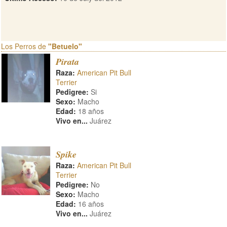
Los Perros de
"Betuelo"
Pirata
Raza:
American Pit Bull
Terrier
Pedigree:
Si
Sexo:
Macho
Edad:
18 años
Vivo en...
Juárez
Spike
Raza:
American Pit Bull
Terrier
Pedigree:
No
Sexo:
Macho
Edad:
16 años
Vivo en...
Juárez