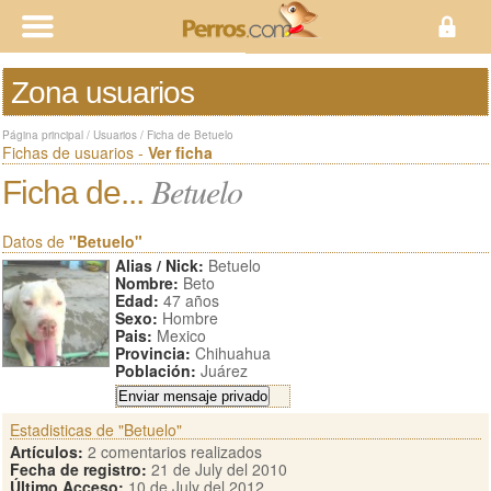
Zona usuarios
Página principal
/
Usuarios
/
Ficha de Betuelo
Fichas de usuarios -
Ver ficha
Betuelo
Ficha de...
Datos de
"Betuelo"
Alias / Nick:
Betuelo
Nombre:
Beto
Edad:
47 años
Sexo:
Hombre
Pais:
Mexico
Provincia:
Chihuahua
Población:
Juárez
Estadisticas de "Betuelo"
Artículos:
2 comentarios realizados
Fecha de registro:
21 de July del 2010
Último Acceso:
10 de July del 2012