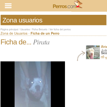
Zona usuarios
Página principal
/
Usuarios
/
Ficha Betuelo
/
Ver ficha del perros
Zona de Usuarios -
Ficha de un Perro
Pirata
Ficha de...
Bet
Juá
Sex
1