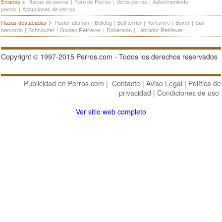
Enlaces
Razas de perros
|
Foro de Perros
|
Venta perros
|
Adiestramiento
perros
|
Adopciones de perros
Razas destacadas
Pastor alemán
|
Bulldog
|
Bull terrier
|
Yorkshire
|
Boxer
|
San
bernardo
|
Schnauzer
|
Golden Retriever
|
Doberman
|
Labrador Retriever
Copyright © 1997-2015 Perros.com - Todos los derechos reservados
Publicidad en Perros.com
|
Contacte
|
Aviso Legal
|
Política de
privacidad
|
Condiciones de uso
Ver sitio web completo