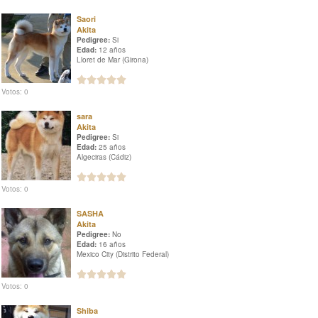
Saori
Akita
Pedigree:
Si
Edad:
12 años
Lloret de Mar (Girona)
Votos: 0
sara
Akita
Pedigree:
Si
Edad:
25 años
Algeciras (Cádiz)
Votos: 0
SASHA
Akita
Pedigree:
No
Edad:
16 años
Mexico City (Distrito Federal)
Votos: 0
Shiba