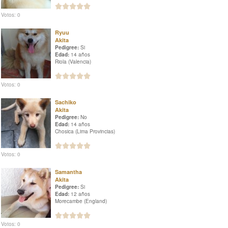
Votos: 0
Ryuu
Akita
Pedigree:
Si
Edad:
14 años
Riola (Valencia)
Votos: 0
Sachiko
Akita
Pedigree:
No
Edad:
14 años
Chosica (Lima Provincias)
Votos: 0
Samantha
Akita
Pedigree:
Si
Edad:
12 años
Morecambe (England)
Votos: 0