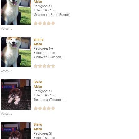
Akita
Pedigree:
Si
Edad:
16 años
Miranda de Ebro (Burgos)
Votos: 0
shima
Akita
Pedigree:
No
Edad:
11 años
Albuixech (Valencia)
Votos: 0
Shiro
Akita
Pedigree:
Si
Edad:
16 años
Tarragona (Tarragona)
Votos: 0
Shiro
Akita
Pedigree:
Si
Edad:
15 años