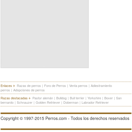
Enlaces
Razas de perros
|
Foro de Perros
|
Venta perros
|
Adiestramiento
perros
|
Adopciones de perros
Razas destacadas
Pastor alemán
|
Bulldog
|
Bull terrier
|
Yorkshire
|
Boxer
|
San
bernardo
|
Schnauzer
|
Golden Retriever
|
Doberman
|
Labrador Retriever
Copyright © 1997-2015 Perros.com - Todos los derechos reservados