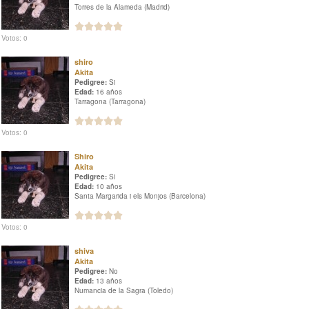
Torres de la Alameda (Madrid)
Votos: 0
shiro
Akita
Pedigree:
Si
Edad:
16 años
Tarragona (Tarragona)
Votos: 0
Shiro
Akita
Pedigree:
Si
Edad:
10 años
Santa Margarida i els Monjos (Barcelona)
Votos: 0
shiva
Akita
Pedigree:
No
Edad:
13 años
Numancia de la Sagra (Toledo)