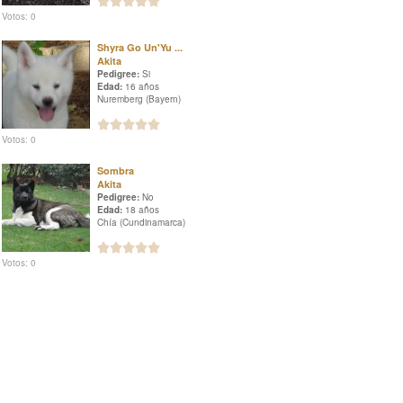
Votos: 0
Shyra Go Un'Yu ...
Akita
Pedigree:
Si
Edad:
16 años
Nuremberg (Bayern)
Votos: 0
Sombra
Akita
Pedigree:
No
Edad:
18 años
Chía (Cundinamarca)
Votos: 0