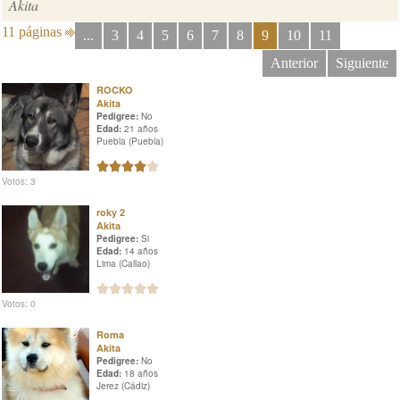
Akita
11 páginas
...
3
4
5
6
7
8
9
10
11
Anterior
Siguiente
ROCKO
Akita
Pedigree:
No
Edad:
21 años
Puebla (Puebla)
Votos: 3
roky 2
Akita
Pedigree:
Si
Edad:
14 años
Lima (Callao)
Votos: 0
Roma
Akita
Pedigree:
No
Edad:
18 años
Jerez (Cádiz)