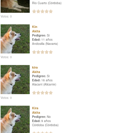
Río Cuarto (Córdoba)
Votos: 0
Kin
Akita
Pedigree:
Si
Edad:
11 años
Andosilla (Navarra)
Votos: 0
kira
Akita
Pedigree:
Si
Edad:
16 años
Alacant (Alicante)
Votos: 0
Kira
Akita
Pedigree:
No
Edad:
9 años
Córdoba (Córdoba)