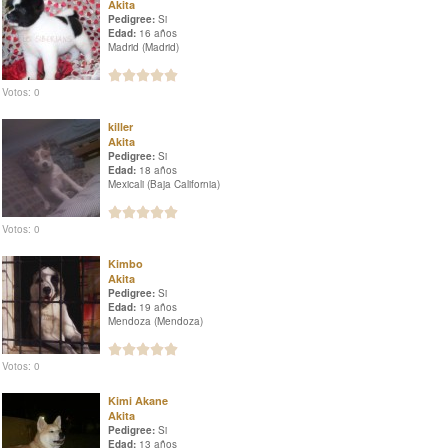
Akita
Pedigree:
Si
Edad:
16 años
Madrid (Madrid)
Votos: 0
killer
Akita
Pedigree:
Si
Edad:
18 años
Mexicali (Baja California)
Votos: 0
Kimbo
Akita
Pedigree:
Si
Edad:
19 años
Mendoza (Mendoza)
Votos: 0
Kimi Akane
Akita
Pedigree:
Si
Edad:
13 años