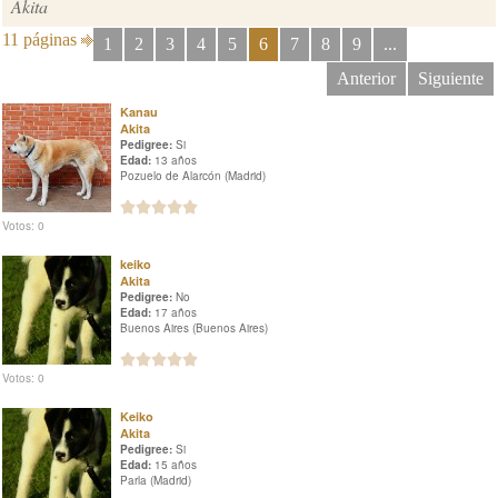
Akita
11 páginas
1
2
3
4
5
6
7
8
9
...
Anterior
Siguiente
Kanau
Akita
Pedigree:
Si
Edad:
13 años
Pozuelo de Alarcón (Madrid)
Votos: 0
keiko
Akita
Pedigree:
No
Edad:
17 años
Buenos Aires (Buenos Aires)
Votos: 0
Keiko
Akita
Pedigree:
Si
Edad:
15 años
Parla (Madrid)