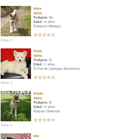
kiara
Akita
Pedigree:
No
Edad:
16 años
Estepona (Málaga)
Votos: 0
Kiara
Akita
Pedigree:
Si
Edad:
11 años
El Prat de Llobregat (Barcelona)
Votos: 0
Kiddo
Akita
Pedigree:
Si
Edad:
10 años
Alaquàs (Valencia)
Votos: 0
kiki