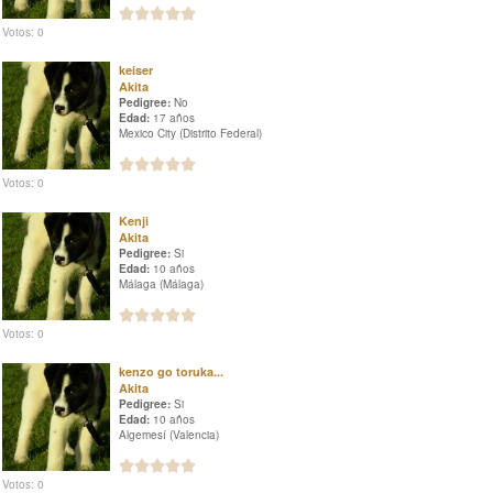
Votos: 0
keiser
Akita
Pedigree:
No
Edad:
17 años
Mexico City (Distrito Federal)
Votos: 0
Kenji
Akita
Pedigree:
Si
Edad:
10 años
Málaga (Málaga)
Votos: 0
kenzo go toruka...
Akita
Pedigree:
Si
Edad:
10 años
Algemesí (Valencia)
Votos: 0