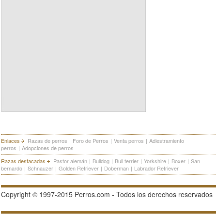
Enlaces
Razas de perros
|
Foro de Perros
|
Venta perros
|
Adiestramiento
perros
|
Adopciones de perros
Razas destacadas
Pastor alemán
|
Bulldog
|
Bull terrier
|
Yorkshire
|
Boxer
|
San
bernardo
|
Schnauzer
|
Golden Retriever
|
Doberman
|
Labrador Retriever
Copyright © 1997-2015 Perros.com - Todos los derechos reservados