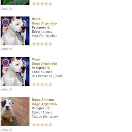
Votos: 0
denia
Dogo Argentino
Pedigree:
No
Edad:
15 años
Vigo (Pontevedra)
Votos: 0
Doga
Dogo Argentino
Pedigree:
No
Edad:
17 años
Dos Hermanas (Sevilla)
Votos: 0
Dogo Aimisne
Dogo Argentino
Pedigree:
No
Edad:
13 años
Fajardo (Humacao)
Votos: 0