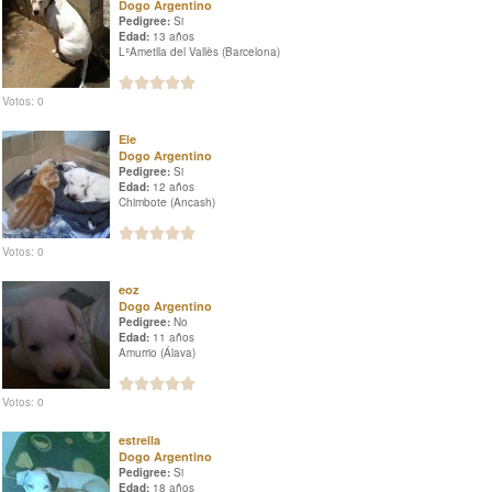
Dogo Argentino
Pedigree:
Si
Edad:
13 años
LʿAmetlla del Vallès (Barcelona)
Votos: 0
Ele
Dogo Argentino
Pedigree:
Si
Edad:
12 años
Chimbote (Ancash)
Votos: 0
eoz
Dogo Argentino
Pedigree:
No
Edad:
11 años
Amurrio (Álava)
Votos: 0
estrella
Dogo Argentino
Pedigree:
Si
Edad:
18 años