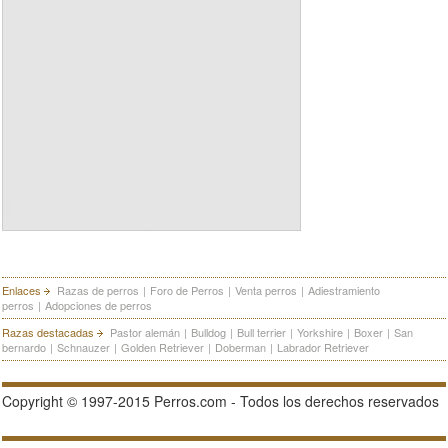
Enlaces
Razas de perros
|
Foro de Perros
|
Venta perros
|
Adiestramiento
perros
|
Adopciones de perros
Razas destacadas
Pastor alemán
|
Bulldog
|
Bull terrier
|
Yorkshire
|
Boxer
|
San
bernardo
|
Schnauzer
|
Golden Retriever
|
Doberman
|
Labrador Retriever
Copyright © 1997-2015 Perros.com - Todos los derechos reservados