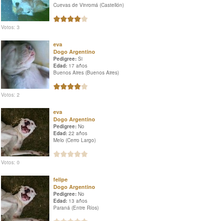
Cuevas de Vinromá (Castellón)
Votos: 3
eva
Dogo Argentino
Pedigree:
Si
Edad:
17 años
Buenos Aires (Buenos Aires)
Votos: 2
eva
Dogo Argentino
Pedigree:
No
Edad:
22 años
Melo (Cerro Largo)
Votos: 0
felipe
Dogo Argentino
Pedigree:
No
Edad:
13 años
Paraná (Entre Ríos)