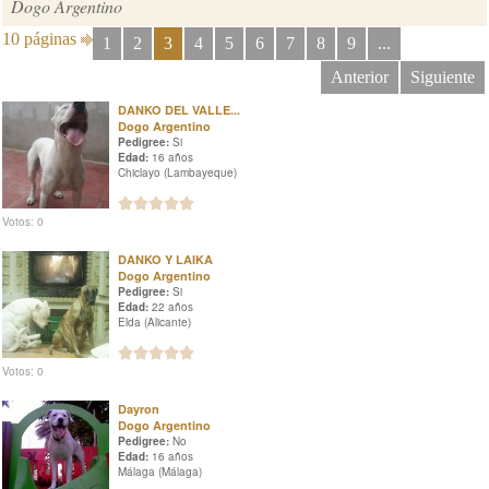
Dogo Argentino
10 páginas
1
2
3
4
5
6
7
8
9
...
Anterior
Siguiente
DANKO DEL VALLE...
Dogo Argentino
Pedigree:
Si
Edad:
16 años
Chiclayo (Lambayeque)
Votos: 0
DANKO Y LAIKA
Dogo Argentino
Pedigree:
Si
Edad:
22 años
Elda (Alicante)
Votos: 0
Dayron
Dogo Argentino
Pedigree:
No
Edad:
16 años
Málaga (Málaga)