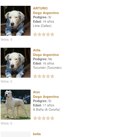
ARTURO
Dogo Argentino
Pedigree:
Si
Edad:
19 años
Lima (Callao)
Votos: 0
Atila
Dogo Argentino
Pedigree:
No
Edad:
16 años
Tucumán (Tucumán)
Votos: 0
Ator
Dogo Argentino
Pedigree:
Si
Edad:
17 años
A Baña (A Coruña)
Votos: 0
bella