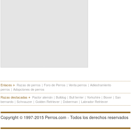
Enlaces
Razas de perros
|
Foro de Perros
|
Venta perros
|
Adiestramiento
perros
|
Adopciones de perros
Razas destacadas
Pastor alemán
|
Bulldog
|
Bull terrier
|
Yorkshire
|
Boxer
|
San
bernardo
|
Schnauzer
|
Golden Retriever
|
Doberman
|
Labrador Retriever
Copyright © 1997-2015 Perros.com - Todos los derechos reservados