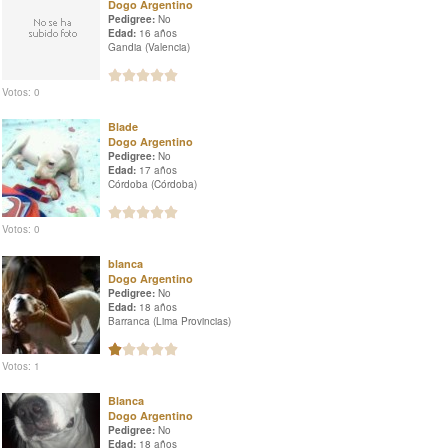
Dogo Argentino
Pedigree:
No
Edad:
16 años
Gandia (Valencia)
Votos: 0
Blade
Dogo Argentino
Pedigree:
No
Edad:
17 años
Córdoba (Córdoba)
Votos: 0
blanca
Dogo Argentino
Pedigree:
No
Edad:
18 años
Barranca (Lima Provincias)
Votos: 1
Blanca
Dogo Argentino
Pedigree:
No
Edad:
18 años