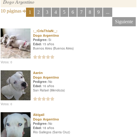
Dogo Argentino
10 páginas
1
2
3
4
5
6
7
8
9
...
Siguiente
:_:CrIsThIaN:_:
Dogo Argentino
Pedigree:
Si
Edad:
15 años
Buenos Aires (Buenos Aires)
Votos: 0
Aarón
Dogo Argentino
Pedigree:
No
Edad:
16 años
San Rafael (Mendoza)
Votos: 0
Abigail
Dogo Argentino
Pedigree:
No
Edad:
18 años
Río Gallegos (Santa Cruz)