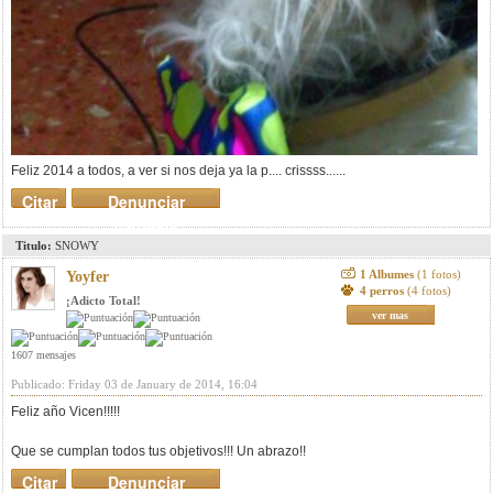
Feliz 2014 a todos, a ver si nos deja ya la p.... crissss......
Citar
Denunciar
mensaje
Titulo:
SNOWY
1 Albumes
(1 fotos)
Yoyfer
4 perros
(4 fotos)
¡Adicto Total!
ver mas
1607 mensajes
Publicado: Friday 03 de January de 2014, 16:04
Feliz año Vicen!!!!!
Que se cumplan todos tus objetivos!!! Un abrazo!!
Citar
Denunciar