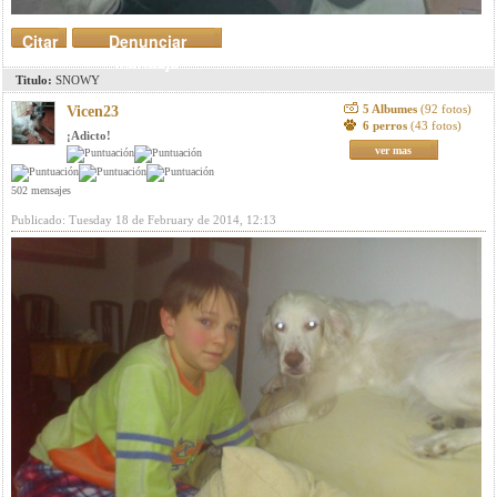
Citar
Denunciar
mensaje
Titulo:
SNOWY
5 Albumes
(92 fotos)
Vicen23
6 perros
(43 fotos)
¡Adicto!
ver mas
502 mensajes
Publicado: Tuesday 18 de February de 2014, 12:13