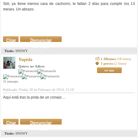
Siiii, ya tiene menos cara de cachorro, le faltan 2 días para cumplir los 13
meses. Un abrazo.
Citar
Denunciar
mensaje
Titulo:
SNOWY
1 Albumes
(18 fotos)
Yupisla
1 perros
(2 fotos)
Quiero ser Adicto
ver mas
31 mensajes
Publicado: Friday 28 de February de 2014, 13:18
Aquí está tras la pista de un conejo....
Citar
Denunciar
mensaje
Titulo:
SNOWY