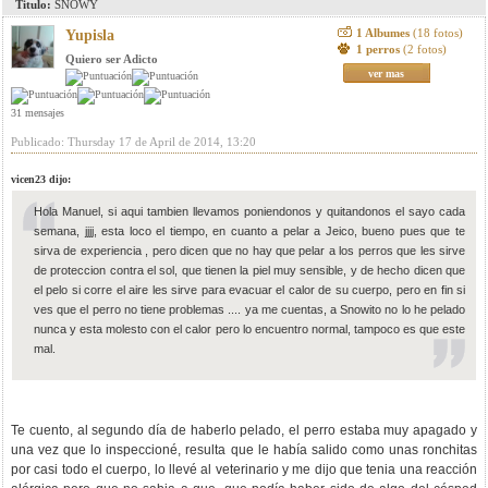
Titulo:
SNOWY
1 Albumes
(18 fotos)
Yupisla
1 perros
(2 fotos)
Quiero ser Adicto
ver mas
31 mensajes
Publicado: Thursday 17 de April de 2014, 13:20
vicen23 dijo:
Hola Manuel, si aqui tambien llevamos poniendonos y quitandonos el sayo cada
semana, jjjj, esta loco el tiempo, en cuanto a pelar a Jeico, bueno pues que te
sirva de experiencia , pero dicen que no hay que pelar a los perros que les sirve
de proteccion contra el sol, que tienen la piel muy sensible, y de hecho dicen que
el pelo si corre el aire les sirve para evacuar el calor de su cuerpo, pero en fin si
ves que el perro no tiene problemas .... ya me cuentas, a Snowito no lo he pelado
nunca y esta molesto con el calor pero lo encuentro normal, tampoco es que este
mal.
Te cuento, al segundo día de haberlo pelado, el perro estaba muy apagado y
una vez que lo inspeccioné, resulta que le había salido como unas ronchitas
por casi todo el cuerpo, lo llevé al veterinario y me dijo que tenia una reacción