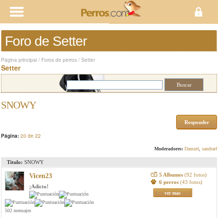
Foro de Setter
Página principal
/
Foros de perros
/
Setter
Setter
SNOWY
Responder
Página:
20 de 22
Moderadores:
Damzel
,
sandrarf
Titulo:
SNOWY
5 Albumes
(92 fotos)
Vicen23
6 perros
(43 fotos)
¡Adicto!
ver mas
502 mensajes