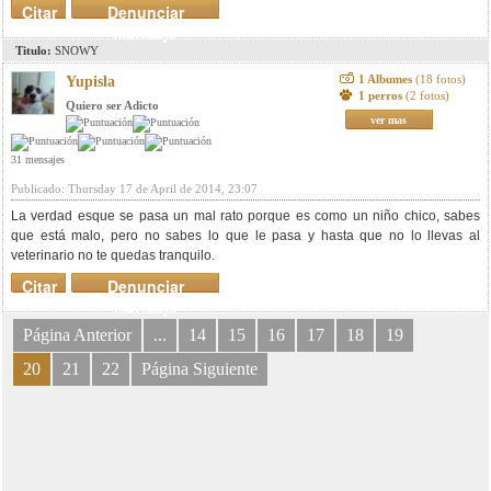
Citar
Denunciar
mensaje
Titulo:
SNOWY
1 Albumes
(18 fotos)
Yupisla
1 perros
(2 fotos)
Quiero ser Adicto
ver mas
31 mensajes
Publicado: Thursday 17 de April de 2014, 23:07
La verdad esque se pasa un mal rato porque es como un niño chico, sabes
que está malo, pero no sabes lo que le pasa y hasta que no lo llevas al
veterinario no te quedas tranquilo.
Citar
Denunciar
mensaje
Página Anterior
...
14
15
16
17
18
19
20
21
22
Página Siguiente