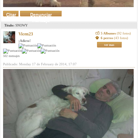
Citar
Denunciar
mensaje
Titulo:
SNOWY
5 Albumes
(92 fotos)
Vicen23
6 perros
(43 fotos)
¡Adicto!
ver mas
502 mensajes
Publicado: Monday 17 de February de 2014, 17:07