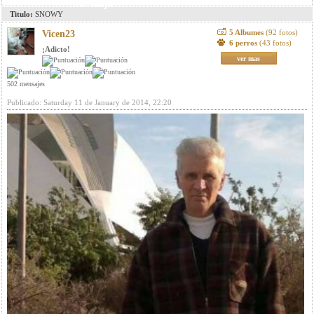
mensaje
Titulo:
SNOWY
5 Albumes
(92 fotos)
Vicen23
6 perros
(43 fotos)
¡Adicto!
ver mas
502 mensajes
Publicado: Saturday 11 de January de 2014, 22:20