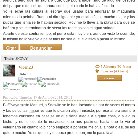
alérgica pero que no sabia a que, que podía haber sido de algo del césped
del parque o del sol, que ahora con el pelo corto le había afectado.
Yo le eché las culpas al espray que usaba para engrasar la maquinilla
mientras lo pelaba. Bueno al día siguiente ya estaba Jeico mucho mejor y las
pupas que tenía se le habían secado. Hoy me lo llevé a la playa para que se
bañara y se le terminaran de secar las ronchas con el agua salada.
Aparte de este contratiempo, el perro está muy bien, aunque visto lo ocurrido,
lo mismo no lo vuelvo a pelar mas no sea que le vuelva a pasar lo mismo.
Citar
Denunciar
mensaje
Titulo:
SNOWY
5 Albumes
(92 fotos)
Vicen23
6 perros
(43 fotos)
¡Adicto!
ver mas
502 mensajes
Publicado: Thursday 17 de April de 2014, 20:51
Bufff,vaya susto Manuel, a Snowito se le han inchado un par de veces el morro
y las pelotillas, jjjjj,se ve que le picaron algun insecto, por eso ahora siempre
tenemos cortisona en casa,se ve que tiene alegia a alguna cosa, o a algun
bicho, y no te cuento lo nerviosos que nos pusimos hasta que lo vio el
veterinario en cuanto lo pincho empezo a ponerse mejor, a la hora o asi, se les
quiere mucho. Yo es que soy un poco preocupon, me lo paso fatal.