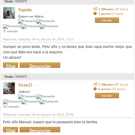
Titulo:
SNOWY
1 Albumes
(18 fotos)
Yupisla
1 perros
(2 fotos)
Quiero ser Adicto
ver mas
31 mensajes
Publicado: Saturday 04 de January de 2014, 13:51
Aunque un poco tarde, Feliz año y os deseo que todo vaya mucho mejor que
creo que falta nos hace a la mayoria.
Un abrazo!
Citar
Denunciar
mensaje
Titulo:
SNOWY
5 Albumes
(92 fotos)
Vicen23
6 perros
(43 fotos)
¡Adicto!
ver mas
502 mensajes
Publicado: Saturday 04 de January de 2014, 20:06
Feliz año Manuel, espero que lo pasasesis bien la familia.
Citar
Denunciar