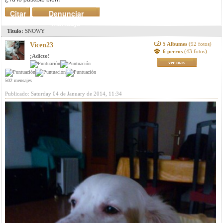
Citar
Denunciar
mensaje
Titulo:
SNOWY
5 Albumes
(92 fotos)
Vicen23
6 perros
(43 fotos)
¡Adicto!
ver mas
502 mensajes
Publicado: Saturday 04 de January de 2014, 11:34