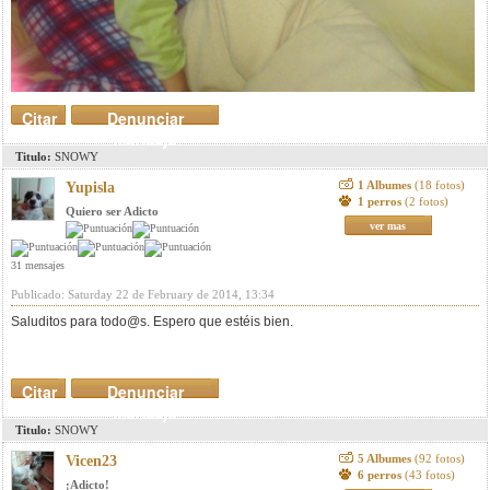
Citar
Denunciar
mensaje
Titulo:
SNOWY
1 Albumes
(18 fotos)
Yupisla
1 perros
(2 fotos)
Quiero ser Adicto
ver mas
31 mensajes
Publicado: Saturday 22 de February de 2014, 13:34
Saluditos para todo@s. Espero que estéis bien.
Citar
Denunciar
mensaje
Titulo:
SNOWY
5 Albumes
(92 fotos)
Vicen23
6 perros
(43 fotos)
¡Adicto!