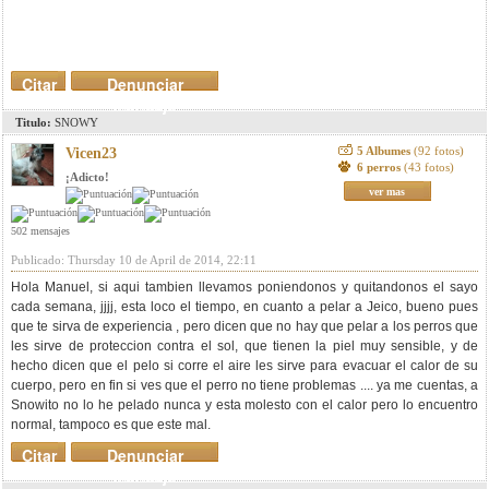
Citar
Denunciar
mensaje
Titulo:
SNOWY
5 Albumes
(92 fotos)
Vicen23
6 perros
(43 fotos)
¡Adicto!
ver mas
502 mensajes
Publicado: Thursday 10 de April de 2014, 22:11
Hola Manuel, si aqui tambien llevamos poniendonos y quitandonos el sayo
cada semana, jjjj, esta loco el tiempo, en cuanto a pelar a Jeico, bueno pues
que te sirva de experiencia , pero dicen que no hay que pelar a los perros que
les sirve de proteccion contra el sol, que tienen la piel muy sensible, y de
hecho dicen que el pelo si corre el aire les sirve para evacuar el calor de su
cuerpo, pero en fin si ves que el perro no tiene problemas .... ya me cuentas, a
Snowito no lo he pelado nunca y esta molesto con el calor pero lo encuentro
normal, tampoco es que este mal.
Citar
Denunciar
mensaje