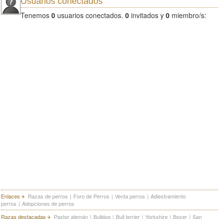
Usuarios conectados
Tenemos
0
usuarios conectados.
0
invitados y
0
miembro/s:
Enlaces
Razas de perros
|
Foro de Perros
|
Venta perros
|
Adiestramiento
perros
|
Adopciones de perros
Razas destacadas
Pastor alemán
|
Bulldog
|
Bull terrier
|
Yorkshire
|
Boxer
|
San