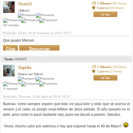
5 Albumes
(92 fotos)
Vicen23
6 perros
(43 fotos)
¡Adicto!
ver mas
502 mensajes
Publicado: Friday 28 de February de 2014, 18:57
Que guapo Manuel.
Citar
Denunciar
mensaje
Titulo:
SNOWY
1 Albumes
(18 fotos)
Yupisla
1 perros
(2 fotos)
Quiero ser Adicto
ver mas
31 mensajes
Publicado: Thursday 10 de April de 2014, 19:23
Buenas, como siempre espero que todo os vaya bien y visto que se acerca el
verano y el calor, os pongo unas fotillos de Jeico pelado. El año pasado no lo
pelé, pero como lo pasó bastante mal, pues me decidí a pelarlo. Saludos.
-Vicen, mucho calor por valencia o hay que esperar hasta el 40 de Mayo?