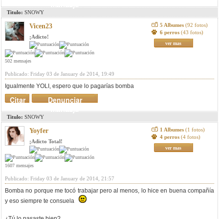
mensaje
Titulo:
SNOWY
5 Albumes
(92 fotos)
Vicen23
6 perros
(43 fotos)
¡Adicto!
ver mas
502 mensajes
Publicado: Friday 03 de January de 2014, 19:49
Igualmente YOLI, espero que lo pagarías bomba
Citar
Denunciar
mensaje
Titulo:
SNOWY
1 Albumes
(1 fotos)
Yoyfer
4 perros
(4 fotos)
¡Adicto Total!
ver mas
1607 mensajes
Publicado: Friday 03 de January de 2014, 21:57
Bomba no porque me tocó trabajar pero al menos, lo hice en buena compañía
y eso siempre te consuela
¿Tú lo pasaste bien?