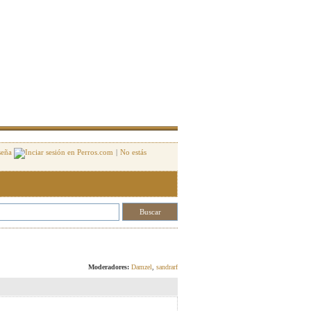
seña
|
No estás
Responder
Moderadores:
Damzel
,
sandrarf