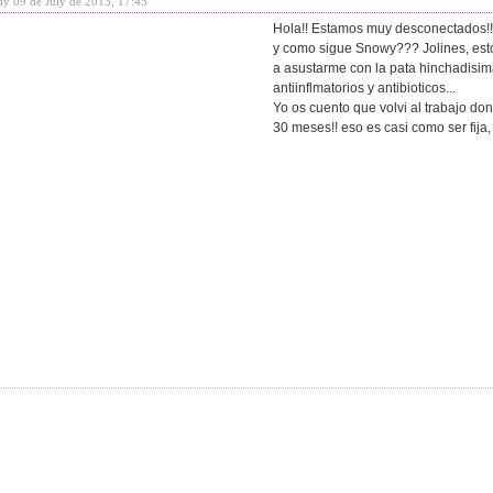
ay 09 de July de 2013, 17:45
Hola!! Estamos muy desconectados!!!
y como sigue Snowy??? Jolines, estos
a asustarme con la pata hinchadisim
antiinflmatorios y antibioticos...
Yo os cuento que volvi al trabajo d
30 meses!! eso es casi como ser fija, 