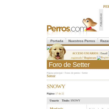
PE
Portada
Nuestros Perros
Raza
ACCESO USUARIOS |
Email
registrado?
Regístrate
Foro de Setter
Página principal
/
Foros de perros
/
Setter
Setter
SNOWY
Página:
17 de 22
Usuario
Titulo:
SNOWY
Mariavic