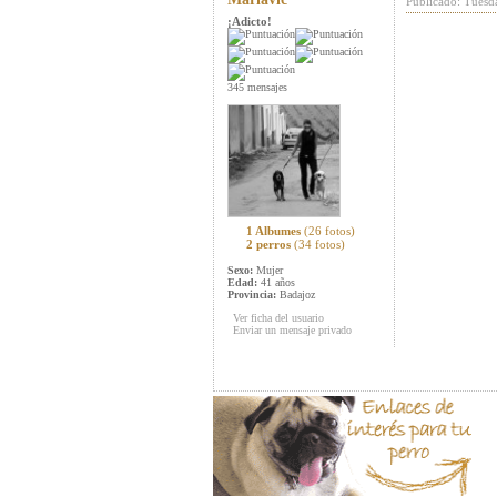
Publicado: Tuesd
¡Adicto!
345 mensajes
1 Albumes
(26 fotos)
2 perros
(34 fotos)
Sexo:
Mujer
Edad:
41 años
Provincia:
Badajoz
Ver ficha del usuario
Enviar un mensaje privado