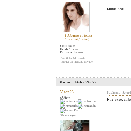
Muakisss!!
1 Albumes
(1 fotos)
4 perros
(4 fotos)
Sexo:
Mujer
Edad:
44 años
Provincia:
Baleares
Ver ficha del usuario
Enviar un mensaje privado
Usuario
Titulo:
SNOWY
Vicen23
Publicado: Satur
¡Adicto!
Hay esos calo
502 mensajes