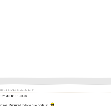
day 11 de July de 2013, 13:44
en!! Muchas gracias!!
otros! Disfrutad todo lo que podáis!!