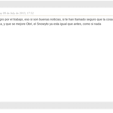
ay 09 de July de 2013, 17:52
o por el trabajo, eso si son buenas noticias, si te han llamado seguro que la cosa
, y que se mejore Obri, el Snowyto ya esta igual que antes, como si nada