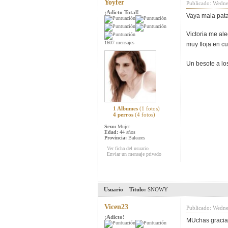
Yoyfer
Publicado: Wedne
¡Adicto Total!
Vaya mala pata
Victoria me ale
1607 mensajes
muy floja en c
Un besote a lo
1 Albumes
(1 fotos)
4 perros
(4 fotos)
Sexo:
Mujer
Edad:
44 años
Provincia:
Baleares
Ver ficha del usuario
Enviar un mensaje privado
Usuario
Titulo:
SNOWY
Vicen23
Publicado: Wedne
¡Adicto!
MUchas gracias 