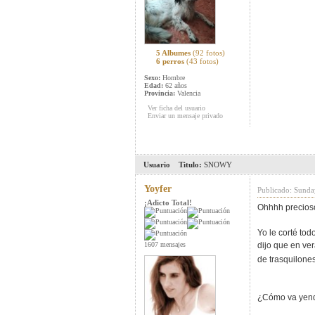
5 Albumes
(92 fotos)
6 perros
(43 fotos)
Sexo:
Hombre
Edad:
62 años
Provincia:
Valencia
Ver ficha del usuario
Enviar un mensaje privado
Usuario
Titulo:
SNOWY
Yoyfer
Publicado: Sunda
¡Adicto Total!
Ohhhh precioso
Yo le corté tod
1607 mensajes
dijo que en ver
de trasquilone
¿Cómo va yendo 