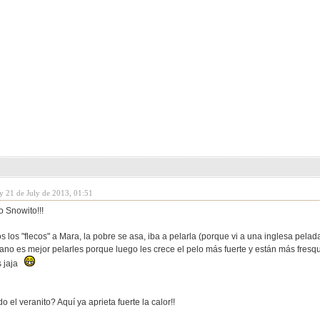
y 21 de July de 2013, 01:51
 Snowito!!!
os los "flecos" a Mara, la pobre se asa, iba a pelarla (porque vi a una inglesa pe
ano es mejor pelarles porque luego les crece el pelo más fuerte y están más fresqu
s jaja
el veranito? Aquí ya aprieta fuerte la calor!!