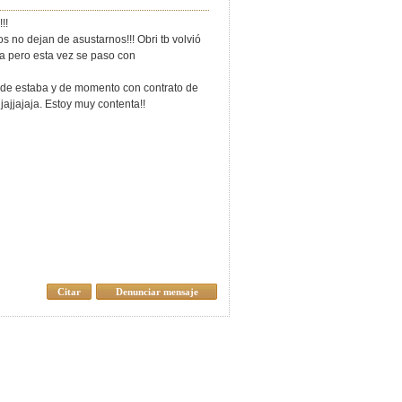
!!
 no dejan de asustarnos!!! Obri tb volvió
a pero esta vez se paso con
onde estaba y de momento con contrato de
jajjajaja. Estoy muy contenta!!
Citar
Denunciar mensaje