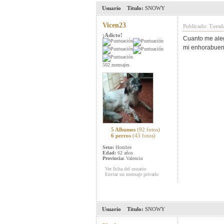
Usuario
Titulo:
SNOWY
Vicen23
Publicado: Tuesd
¡Adicto!
Cuanto me alegr
mi enhorabuena
502 mensajes
5 Albumes
(92 fotos)
6 perros
(43 fotos)
Sexo:
Hombre
Edad:
62 años
Provincia:
Valencia
Ver ficha del usuario
Enviar un mensaje privado
Usuario
Titulo:
SNOWY