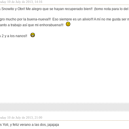
sday 10 de July de 2013, 14:16
 Snowito y Obri! Me alegro que se hayan recuperado bien!! (tomo nota para lo del
gro mucho por la buena-nueva!!! Eso siempre es un alivio!!! A mí no me gusta ser n
uanto a trabajo así que mi enhorabuena!!!
s 2 y a los nanos!!
sday 10 de July de 2013, 21:00
Yoli, y feliz verano a las dos, jajajaja