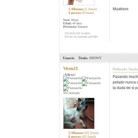
Muakisss
1 Albumes
(1 fotos)
4 perros
(4 fotos)
Sexo:
Mujer
Edad:
44 años
Provincia:
Baleares
Ver ficha del usuario
Enviar un mensaje privado
Usuario
Titulo:
SNOWY
Vicen23
Publicado: Sunda
¡Adicto!
Pasando mucha c
pelado nunca a
la duda de si 
502 mensajes
5 Albumes
(92 fotos)
6 perros
(43 fotos)