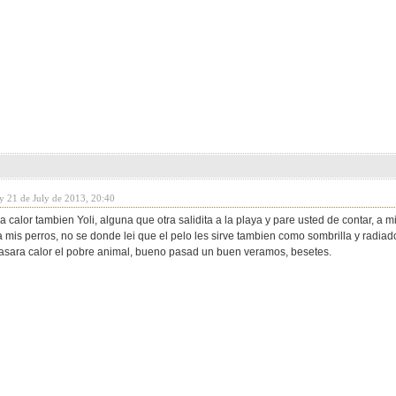
y 21 de July de 2013, 20:40
alor tambien Yoli, alguna que otra salidita a la playa y pare usted de contar, a mi
 mis perros, no se donde lei que el pelo les sirve tambien como sombrilla y radiad
pasara calor el pobre animal, bueno pasad un buen veramos, besetes.