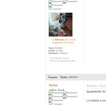
502 mensajes
5 Albumes
(92 fotos)
6 perros
(43 fotos)
Sexo:
Hombre
Edad:
62 años
Provincia:
Valencia
Ver ficha del usuario
Enviar un mensaje privado
Usuario
Titulo:
SNOWY
Yoyfer
Publicado: Thurs
¡Adicto Total!
Igualmente Vic
Lo mismo a vos
1607 mensajes