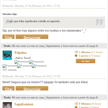
Publicado: Monday 27 de February de 2012, 17:43
Silverfox dijo:
Creo que Kiba significaba colmillo en japonés.
Sip, por el foro hay alguno entre los huskys o los malamutes ^_^
Citar
Denunciar
mensaje
Titulo:
Mi otro nene ya esta en casa¡¡ Seguimiento y fotos nuevas a partir de (pag.4)
1 Albumes
(11 fotos)
Psipsina
3 perros
(15 fotos)
¡Adicto Total!
ver mas
1927 mensajes
Publicado: Monday 27 de February de 2012, 17:59
Wow!! Segura que es mismo?? jajajaja Yo también voto por Kiba!
Citar
Denunciar
mensaje
Titulo:
Mi otro nene ya esta en casa¡¡ Seguimiento y fotos nuevas a partir de (pag.4)
0 Albumes
(0 fotos)
SagaKannon
2 perros
(3 fotos)