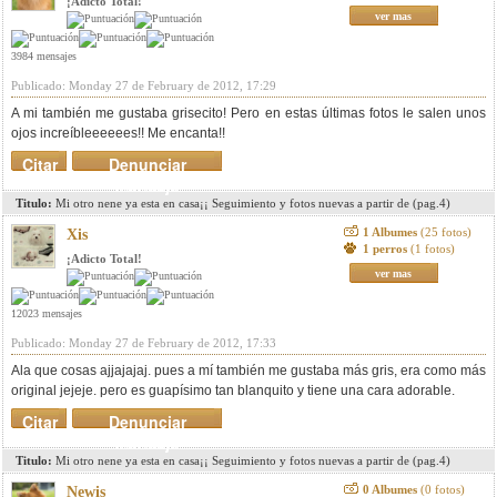
¡Adicto Total!
ver mas
3984 mensajes
Publicado: Monday 27 de February de 2012, 17:29
A mi también me gustaba grisecito! Pero en estas últimas fotos le salen unos
ojos increíbleeeeees!! Me encanta!!
Citar
Denunciar
mensaje
Titulo:
Mi otro nene ya esta en casa¡¡ Seguimiento y fotos nuevas a partir de (pag.4)
1 Albumes
(25 fotos)
Xis
1 perros
(1 fotos)
¡Adicto Total!
ver mas
12023 mensajes
Publicado: Monday 27 de February de 2012, 17:33
Ala que cosas ajjajajaj. pues a mí también me gustaba más gris, era como más
original jejeje. pero es guapísimo tan blanquito y tiene una cara adorable.
Citar
Denunciar
mensaje
Titulo:
Mi otro nene ya esta en casa¡¡ Seguimiento y fotos nuevas a partir de (pag.4)
0 Albumes
(0 fotos)
Newis