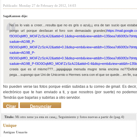
Publicado: Monday 27 de February de 2012, 14:03
SagaKannon dijo:
No os lo vais a creer....resulta que no es gris o azul¡¡¡ era de tan sucio que estaba
pongo url porque desfasan el foro son demasiado grandes)
https://mail.google
f3O0OqMfO_MOiFZzSzAJ2&attid=0.1&disp=emb&view=att&th=135bea7d600f2e7b
htt
saduie=AG9B_P-
f3O0OqMfO_MOiFZzSzAJ2&attid=0.2&disp=emb&view=att&th=135bea7d600f2e7b
htt
saduie=AG9B_P-
f3O0OqMfO_MOiFZzSzAJ2&attid=0.3&disp=emb&view=att&th=135bea7d600f2e7b
htt
saduie=AG9B_P-f3O0OqMfO_MOiFZzSzAJ2&attid=0.4&disp=emb&view=att&th=135b
creeis que es el mismo???....jajajajjajaja menuda mugre tenia encima no??Defin
pega....supongo que Uni de Unicornio o Hermes sera con el que se quede....en fin, su
No pueden verse las fotos porque están subidas a tu correo de gmail. Es decir
electrónico que te han enviado a ti, y que nosotros (por suerte) no podemo
Tendrás que bajarlas y subirlas a otro servidor.
Citar
Denunciar
mensaje
Titulo:
Mi otro nene ya esta en casa¡¡ Seguimiento y fotos nuevas a partir de (pag.4)
Unique
Antiguo Usuario