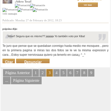
¡Adicto Total!
ver mas
1161 mensajes
Publicado: Monday 27 de February de 2012, 18:23
psipsina dijo:
Wow!! Segura que es mismo?? jajajaja Yo también voto por Kiba!
Te juro que pense que se quedaban conmigo hasta medio me mosquee....pero
en la primera pagina si miras las dos fotos se le ve la misma expresion y
cara....Estoy super nerviosaaa quiero ya tenerlo en casa¡¡ ^_^
Citar
Denunciar
mensaje
Página Anterior
1
2
3
4
5
6
7
8
9
...
Página Siguiente