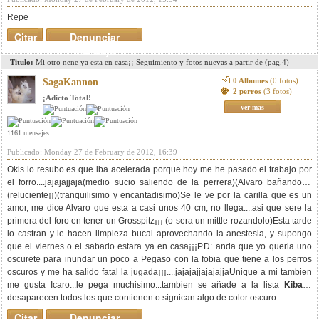
Repe
Citar
Denunciar
mensaje
Titulo:
Mi otro nene ya esta en casa¡¡ Seguimiento y fotos nuevas a partir de (pag.4)
0 Albumes
(0 fotos)
SagaKannon
2 perros
(3 fotos)
¡Adicto Total!
ver mas
1161 mensajes
Publicado: Monday 27 de February de 2012, 16:39
Okis lo resubo es que iba acelerada porque hoy me he pasado el trabajo por
el forro....jajajajjaja
(medio sucio saliendo de la perrera)
(Alvaro bañandolo)
(reluciente¡¡)
(tranquilisimo y encantadisimo)Se le ve por la carilla que es un
amor, me dice Alvaro que esta a casi unos 40 cm, no llega....asi que sere la
primera del foro en tener un Grosspitz¡¡¡ (o sera un mittle rozandolo)Esta tarde
lo castran y le hacen limpieza bucal aprovechando la anestesia, y supongo
que el viernes o el sabado estara ya en casa¡¡¡P.D: anda que yo queria uno
oscurete para inundar un poco a Pegaso con la fobia que tiene a los perros
oscuros y me ha salido fatal la jugada¡¡¡....jajajajjajajajjaUnique a mi tambien
me gusta Icaro...le pega muchisimo...tambien se añade a la lista
Kiba
y
desaparecen todos los que contienen o signican algo de color oscuro.
Citar
Denunciar