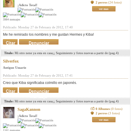
2 perros
(24 fotos)
¡Adicto Total!
ver mas
3984 mensajes
Publicado: Monday 27 de February de 2012, 17:40
Me he remirado los nombres y me gustan Hermes y Kiba!
Citar
Denunciar
mensaje
Titulo:
Mi otro nene ya esta en casa¡¡ Seguimiento y fotos nuevas a partir de (pag.4)
Silverfox
Antiguo Usuario
Publicado: Monday 27 de February de 2012, 17:41
Creo que Kiba significaba colmillo en japonés.
Citar
Denunciar
mensaje
Titulo:
Mi otro nene ya esta en casa¡¡ Seguimiento y fotos nuevas a partir de (pag.4)
0 Albumes
(0 fotos)
SagaKannon
2 perros
(3 fotos)
¡Adicto Total!
ver mas
1161 mensajes