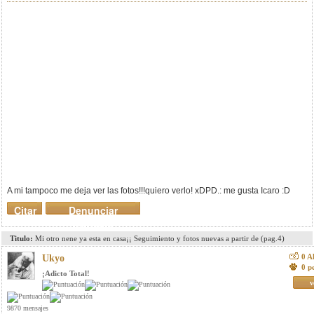
A mi tampoco me deja ver las fotos!!!quiero verlo! xDPD.: me gusta Icaro :D
Citar
Denunciar
mensaje
Titulo:
Mi otro nene ya esta en casa¡¡ Seguimiento y fotos nuevas a partir de (pag.4)
0 A
Ukyo
0 p
¡Adicto Total!
v
9870 mensajes