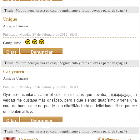
mensaje
Titulo:
Mi otro nene ya esta en casa¡¡ Seguimiento y fotos nuevas a partir de (pag.4)
Unique
Antiguo Usuario
Publicado: Monday 27 de February de 2012, 16:41
Guapisimo!!
Citar
Denunciar
mensaje
Titulo:
Mi otro nene ya esta en casa¡¡ Seguimiento y fotos nuevas a partir de (pag.4)
Cariycurro
Antiguo Usuario
Publicado: Monday 27 de February de 2012, 16:49
Oye me encantaría saber el color de mechas que llevaba, jajajajajajjajajLa
verdad me gustaba más grisáceo, pero sigue siendo guapísimo y tiene una
cara de bueno que no puede con ella!!!!Muchísimas felicidades!!!! se parece
un montón al tuyo!!!
Citar
Denunciar
mensaje
Titulo:
Mi otro nene ya esta en casa¡¡ Seguimiento y fotos nuevas a partir de (pag.4)
0 Albumes
(0 fotos)