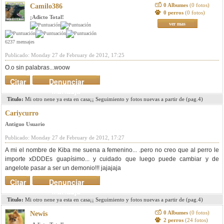
0 Albumes
(0 fotos)
Camilo386
0 perros
(0 fotos)
¡Adicto Total!
ver mas
6237 mensajes
Publicado: Monday 27 de February de 2012, 17:25
O.o sin palabras...woow
Citar
Denunciar
mensaje
Titulo:
Mi otro nene ya esta en casa¡¡ Seguimiento y fotos nuevas a partir de (pag.4)
Cariycurro
Antiguo Usuario
Publicado: Monday 27 de February de 2012, 17:27
A mi el nombre de Kiba me suena a femenino... .pero no creo que al perro le
importe xDDDEs guapísimo... y cuidado que luego puede cambiar y de
angelote pasar a ser un demonio!!! jajajaja
Citar
Denunciar
mensaje
Titulo:
Mi otro nene ya esta en casa¡¡ Seguimiento y fotos nuevas a partir de (pag.4)
0 Albumes
(0 fotos)
Newis
2 perros
(24 fotos)