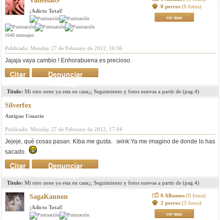
Vanessa89
0 perros
(0 fotos)
¡Adicto Total!
ver mas
1640 mensajes
Publicado: Monday 27 de February de 2012, 16:56
Jajaja vaya cambio ! Enhorabuena es precioso.
Citar
Denunciar
mensaje
Titulo:
Mi otro nene ya esta en casa¡¡ Seguimiento y fotos nuevas a partir de (pag.4)
Silverfox
Antiguo Usuario
Publicado: Monday 27 de February de 2012, 17:04
Jejeje, qué cosas pasan. Kiba me gusta. :wink:Ya me imagino de donde lo has
sacado.
Citar
Denunciar
mensaje
Titulo:
Mi otro nene ya esta en casa¡¡ Seguimiento y fotos nuevas a partir de (pag.4)
0 Albumes
(0 fotos)
SagaKannon
2 perros
(3 fotos)
¡Adicto Total!
ver mas