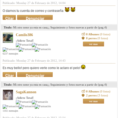
Publicado: Monday 27 de February de 2012, 14:04
O darnos tu cuenta de correo y contraseña
Citar
Denunciar
mensaje
Titulo:
Mi otro nene ya esta en casa¡¡ Seguimiento y fotos nuevas a partir de (pag.4)
0 Albumes
(0 fotos)
Camilo386
0 perros
(0 fotos)
¡Adicto Total!
ver mas
6237 mensajes
Publicado: Monday 27 de February de 2012, 14:43
Es muy bello! pero quiero verle como le aclaro el pelo!
Citar
Denunciar
mensaje
Titulo:
Mi otro nene ya esta en casa¡¡ Seguimiento y fotos nuevas a partir de (pag.4)
0 Albumes
(0 fotos)
SagaKannon
2 perros
(3 fotos)
¡Adicto Total!
ver mas
1161 mensajes
Publicado: Monday 27 de February de 2012, 15:54