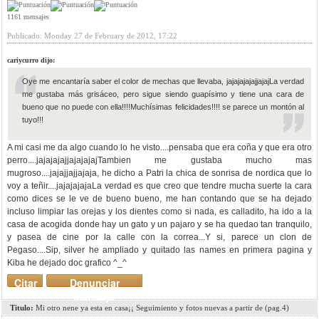
1161 mensajes
Publicado: Monday 27 de February de 2012, 17:22
cariycurro dijo:
Oye me encantaría saber el color de mechas que llevaba, jajajajajajjajajLa verdad
me gustaba más grisáceo, pero sigue siendo guapísimo y tiene una cara de
bueno que no puede con ella!!!!Muchísimas felicidades!!!! se parece un montón al
tuyo!!!
A mi casi me da algo cuando lo he visto....pensaba que era coña y que era otro
perro....jajajajajjajajajajTambien me gustaba mucho mas
mugroso....jajajjajjajaja, he dicho a Patri la chica de sonrisa de nordica que lo
voy a teñir....jajajajajaLa verdad es que creo que tendre mucha suerte la cara
como dices se le ve de bueno bueno, me han contando que se ha dejado
incluso limpiar las orejas y los dientes como si nada, es calladito, ha ido a la
casa de acogida donde hay un gato y un pajaro y se ha quedao tan tranquilo,
y pasea de cine por la calle con la correa...Y si, parece un clon de
Pegaso....Sip, silver he ampliado y quitado las names en primera pagina y
Kiba he dejado doc grafico ^_^
Citar
Denunciar
mensaje
Titulo:
Mi otro nene ya esta en casa¡¡ Seguimiento y fotos nuevas a partir de (pag.4)