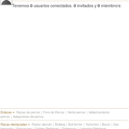
Tenemos
0
usuarios conectados.
0
invitados y
0
miembro/s:
Enlaces
Razas de perros
|
Foro de Perros
|
Venta perros
|
Adiestramiento
perros
|
Adopciones de perros
Razas destacadas
Pastor alemán
|
Bulldog
|
Bull terrier
|
Yorkshire
|
Boxer
|
San
bernardo
|
Schnauzer
|
Golden Retriever
|
Doberman
|
Labrador Retriever