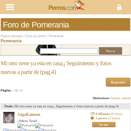
Foro de Pomerania
Página principal
/
Foros de perros
/
Pomerania
Pomerania
Mi otro nene ya esta en casa¡¡ Seguimiento y fotos
nuevas a partir de (pag.4)
Responder
Página:
1 de 10
Moderadores:
Damzel
,
sandrarf
Titulo:
Mi otro nene ya esta en casa¡¡ Seguimiento y fotos nuevas a partir de (pag.4)
0 Albumes
(0 fotos)
SagaKannon
2 perros
(3 fotos)
¡Adicto Total!
ver mas