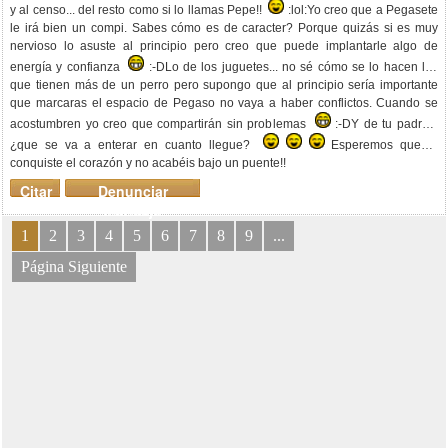
y al censo... del resto como si lo llamas Pepe!!
:lol:Yo creo que a Pegasete
le irá bien un compi. Sabes cómo es de caracter? Porque quizás si es muy
nervioso lo asuste al principio pero creo que puede implantarle algo de
energía y confianza
:-DLo de los juguetes... no sé cómo se lo hacen los
que tienen más de un perro pero supongo que al principio sería importante
que marcaras el espacio de Pegaso no vaya a haber conflictos. Cuando se
acostumbren yo creo que compartirán sin problemas
:-DY de tu padre...
¿que se va a enterar en cuanto llegue?
Esperemos que le
conquiste el corazón y no acabéis bajo un puente!!
Citar
Denunciar
mensaje
1
2
3
4
5
6
7
8
9
...
Página Siguiente