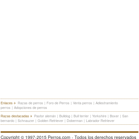
Enlaces
Razas de perros
|
Foro de Perros
|
Venta perros
|
Adiestramiento
perros
|
Adopciones de perros
Razas destacadas
Pastor alemán
|
Bulldog
|
Bull terrier
|
Yorkshire
|
Boxer
|
San
bernardo
|
Schnauzer
|
Golden Retriever
|
Doberman
|
Labrador Retriever
Copyright © 1997-2015 Perros.com - Todos los derechos reservados