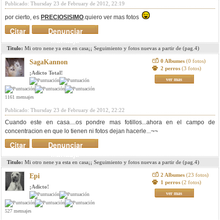
Publicado: Thursday 23 de February de 2012, 22:19
por cierto, es
PRECIOSISIMO
.quiero ver mas fotos
Citar
Denunciar
mensaje
Titulo:
Mi otro nene ya esta en casa¡¡ Seguimiento y fotos nuevas a partir de (pag.4)
0 Albumes
(0 fotos)
SagaKannon
2 perros
(3 fotos)
¡Adicto Total!
ver mas
1161 mensajes
Publicado: Thursday 23 de February de 2012, 22:22
Cuando este en casa....os pondre mas fotillos...ahora en el campo de
concentracion en que lo tienen ni fotos dejan hacerle...¬¬
Citar
Denunciar
mensaje
Titulo:
Mi otro nene ya esta en casa¡¡ Seguimiento y fotos nuevas a partir de (pag.4)
2 Albumes
(23 fotos)
Epi
1 perros
(2 fotos)
¡Adicto!
ver mas
527 mensajes