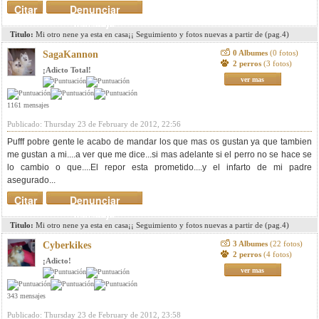
Citar
Denunciar
mensaje
Titulo:
Mi otro nene ya esta en casa¡¡ Seguimiento y fotos nuevas a partir de (pag.4)
0 Albumes
(0 fotos)
SagaKannon
2 perros
(3 fotos)
¡Adicto Total!
ver mas
1161 mensajes
Publicado: Thursday 23 de February de 2012, 22:56
Pufff pobre gente le acabo de mandar los que mas os gustan ya que tambien
me gustan a mi....a ver que me dice...si mas adelante si el perro no se hace se
lo cambio o que....El repor esta prometido....y el infarto de mi padre
asegurado...
Citar
Denunciar
mensaje
Titulo:
Mi otro nene ya esta en casa¡¡ Seguimiento y fotos nuevas a partir de (pag.4)
3 Albumes
(22 fotos)
Cyberkikes
2 perros
(4 fotos)
¡Adicto!
ver mas
343 mensajes
Publicado: Thursday 23 de February de 2012, 23:58