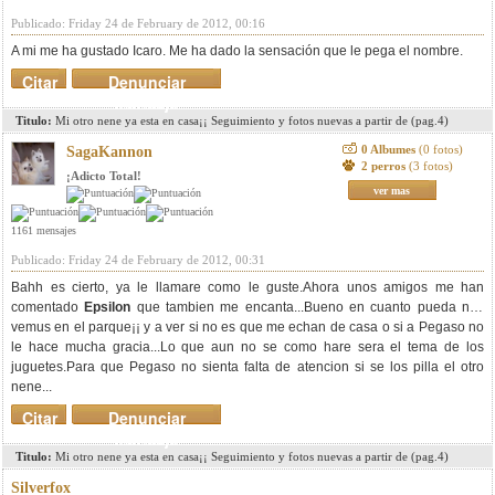
Publicado: Friday 24 de February de 2012, 00:16
A mi me ha gustado Icaro. Me ha dado la sensación que le pega el nombre.
Citar
Denunciar
mensaje
Titulo:
Mi otro nene ya esta en casa¡¡ Seguimiento y fotos nuevas a partir de (pag.4)
0 Albumes
(0 fotos)
SagaKannon
2 perros
(3 fotos)
¡Adicto Total!
ver mas
1161 mensajes
Publicado: Friday 24 de February de 2012, 00:31
Bahh es cierto, ya le llamare como le guste.Ahora unos amigos me han
comentado
Epsilon
que tambien me encanta...Bueno en cuanto pueda nos
vemus en el parque¡¡ y a ver si no es que me echan de casa o si a Pegaso no
le hace mucha gracia...Lo que aun no se como hare sera el tema de los
juguetes.Para que Pegaso no sienta falta de atencion si se los pilla el otro
nene...
Citar
Denunciar
mensaje
Titulo:
Mi otro nene ya esta en casa¡¡ Seguimiento y fotos nuevas a partir de (pag.4)
Silverfox