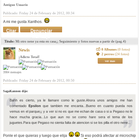
Antiguo Usuario
Publicado: Friday 24 de February de 2012, 00:34
A mi me gusta Xanthos.
Citar
Denunciar
mensaje
Titulo:
Mi otro nene ya esta en casa¡¡ Seguimiento y fotos nuevas a partir de (pag.4)
0 Albumes
(0 fotos)
Newis
2 perros
(24 fotos)
¡Adicto Total!
ver mas
3984 mensajes
Publicado: Friday 24 de February de 2012, 00:50
SagaKannon dijo:
Bahh es cierto, ya le llamare como le guste.Ahora unos amigos me han
comentado
Epsilon
que tambien me encanta...Bueno en cuanto pueda nos
vemus en el parque¡¡ y a ver si no es que me echan de casa o si a Pegaso no le
hace mucha gracia...Lo que aun no se como hare sera el tema de los
juguetes.Para que Pegaso no sienta falta de atencion si se los pilla el otro nene...
Ponle el que quieras y luego que elija
Si eso podrá afectar al microchip