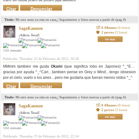
icaro sin duda:)icaro de pícaro jaja.saludos
Citar
Denunciar
mensaje
Titulo:
Mi otro nene ya esta en casa¡¡ Seguimiento y fotos nuevas a partir de (pag.4)
0 Albumes
(0 fotos)
SagaKannon
2 perros
(3 fotos)
¡Adicto Total!
ver mas
1161 mensajes
Publicado: Thursday 23 de February de 2012, 16:18
MMmm tambien me gusta
Okami
(que significa lobo en Japones) ^_^Edit;
gracias por ayuda ^_^Cari....tambien pense en Grey o Wind....tengo obsesion
por el cielo, vuelo o los aires....pero me gustaria que fueran menos vistos ^_^
Citar
Denunciar
mensaje
Titulo:
Mi otro nene ya esta en casa¡¡ Seguimiento y fotos nuevas a partir de (pag.4)
0 Albumes
(0 fotos)
SagaKannon
2 perros
(3 fotos)
¡Adicto Total!
ver mas
1161 mensajes
Publicado: Thursday 23 de February de 2012, 22:14