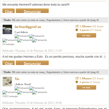
Me encanta Hermes!!! ademas tiene toda la cara!!!!
Citar
Denunciar
mensaje
Titulo:
Mi otro nene ya esta en casa¡¡ Seguimiento y fotos nuevas a partir de (pag.4)
1 Albumes
(16 fotos)
ImYourBggestFan
3 perros
(17 fotos)
Casi Adicto
ver mas
59 mensajes
Publicado: Thursday 23 de February de 2012, 15:59
A mí me gustan Hermes y Eolo . Es un perrito precioso, mucha suerte con él : )
Citar
Denunciar
mensaje
Titulo:
Mi otro nene ya esta en casa¡¡ Seguimiento y fotos nuevas a partir de (pag.4)
1 Albumes
(25 fotos)
Xis
1 perros
(1 fotos)
¡Adicto Total!
ver mas
12023 mensajes
Publicado: Thursday 23 de February de 2012, 16:00
Que guapoooooooo. A mí me gusta Icaro, le pegaaas.Enhorabuena por el