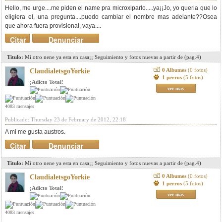
Hello, me urge....me piden el name pra microxiparlo.....ya¡¡Jo, yo queria que lo
eligiera el, una pregunta....puedo cambiar el nombre mas adelante??Osea
que ahora fuera provisional, vaya....
Citar
Denunciar
mensaje
Titulo:
Mi otro nene ya esta en casa¡¡ Seguimiento y fotos nuevas a partir de (pag.4)
0 Albumes
(0 fotos)
ClaudialetsgoYorkie
1 perros
(5 fotos)
¡Adicto Total!
ver mas
4083 mensajes
Publicado: Thursday 23 de February de 2012, 22:18
A mi me gusta austros.
Citar
Denunciar
mensaje
Titulo:
Mi otro nene ya esta en casa¡¡ Seguimiento y fotos nuevas a partir de (pag.4)
0 Albumes
(0 fotos)
ClaudialetsgoYorkie
1 perros
(5 fotos)
¡Adicto Total!
ver mas
4083 mensajes