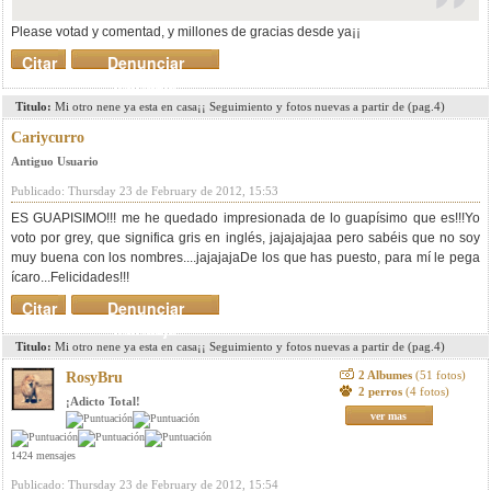
Please votad y comentad, y millones de gracias desde ya¡¡
Citar
Denunciar
mensaje
Titulo:
Mi otro nene ya esta en casa¡¡ Seguimiento y fotos nuevas a partir de (pag.4)
Cariycurro
Antiguo Usuario
Publicado: Thursday 23 de February de 2012, 15:53
ES GUAPISIMO!!! me he quedado impresionada de lo guapísimo que es!!!Yo
voto por grey, que significa gris en inglés, jajajajajaa pero sabéis que no soy
muy buena con los nombres....jajajajaDe los que has puesto, para mí le pega
ícaro...Felicidades!!!
Citar
Denunciar
mensaje
Titulo:
Mi otro nene ya esta en casa¡¡ Seguimiento y fotos nuevas a partir de (pag.4)
2 Albumes
(51 fotos)
RosyBru
2 perros
(4 fotos)
¡Adicto Total!
ver mas
1424 mensajes
Publicado: Thursday 23 de February de 2012, 15:54