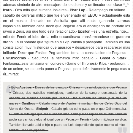
ademas simbolo de aire, mensajero de los dioses y un timador con clase ^_^-
Icaro
- Otro mito que surcaba los aires.-
Phar Lap
- Relampago en tailandes,
caballo de carreras mitico que fue envenenado en EEUU y actualmente esta
en el museo disecado en Australia que alli nacio ganando carreras
imposibles.Tambien cabe decir que Pegaso era el encargado de portarle los
rayos a Zeus, asi que todo esta relacionado.-
Epsilon
- es una estrella, rige el
mito de Fenrir el lobo de la mito escandinava transformandose en guerrero
divino. Es el nombre que figura en su xip, cartilla y pasaporte. Tambien es una
constelacion muy misteriosa que aparace y desaparece para reaparecer mas
brillante. Decir que Epsilon Peg tambien forma la constelacion de Pegasus...-
Uni/Unicornio
- Seguimos la tematica mito caballo...-
Ghost o Stark
-
Fantasma...este fantasma en concreto (Game of Thrones):
-
Kiba
- protagonista
de un anime, se lo queria poner a Pegaso...pero definitivamente le pega mas a
él...mirad:
-
Eolo/Austros
- Dioses de los vientos.
-
Crisaor
- La mitologia dice que Pegaso
y Crisaor, dos caballos mitologicos, nacieron de la sangre derramada de la
cabeza de Medusa cortada por Perseo. Uno surcaba los cielos y el otro los
mares.
-
Xanthos
- Caballo negro de Aquiles, inmortal. Hijo de Cefiro Dios del
Viento del Oeste.
-
Sleipnir
- Caballo gris de ocho patas en el que Odin montaba.
Cuenta la mitologia que era el caballo mas sabio y mas rapido del mundo, tambien
podia surcar los cielos al igual que un Pegaso.
-
Fenrir
- Lobo, mitologia nordica.
Tambien llamado Loki o hijo o padre de Loki dependiendo quien cuente el mito.
-
Okami
- lobo en japones....