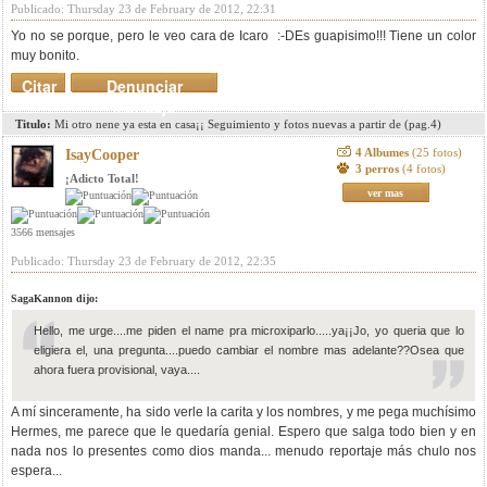
Publicado: Thursday 23 de February de 2012, 22:31
Yo no se porque, pero le veo cara de Icaro :-DEs guapisimo!!! Tiene un color
muy bonito.
Citar
Denunciar
mensaje
Titulo:
Mi otro nene ya esta en casa¡¡ Seguimiento y fotos nuevas a partir de (pag.4)
4 Albumes
(25 fotos)
IsayCooper
3 perros
(4 fotos)
¡Adicto Total!
ver mas
3566 mensajes
Publicado: Thursday 23 de February de 2012, 22:35
SagaKannon dijo:
Hello, me urge....me piden el name pra microxiparlo.....ya¡¡Jo, yo queria que lo
eligiera el, una pregunta....puedo cambiar el nombre mas adelante??Osea que
ahora fuera provisional, vaya....
A mí sinceramente, ha sido verle la carita y los nombres, y me pega muchísimo
Hermes, me parece que le quedaría genial. Espero que salga todo bien y en
nada nos lo presentes como dios manda... menudo reportaje más chulo nos
espera...