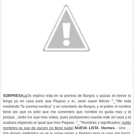
SORPRESA¡¡¡
Os explico esta en la perrera de Burgos y quizas en breve lo
tenga ya en casa para que Pegaso y el....sean super felices ^_^Me esta
mediando ''la sonrisa nordica'' y un voluntario de Burgos, y el pobre ni nombre
tiene asi que os pido que me comenteis que nombre os gusta mas y el
porque....entre los que mas voteis, pues probaremos cuando este en casa y el
acabara eligiendo al igual que hizo Pegaso. ^_^Nombres y significados;
(edito
nombres ya que de oscuro no tiene nada)
NUEVA LISTA
-
Hermes
- Uno de
mis dioses preferidos ya se lo quise poner a Pegaso pero ni caso me hacia,