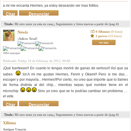
a mi me encanta Hermes, ya estoy deseando ver mas fotitos.
Citar
Denunciar
mensaje
Titulo:
Mi otro nene ya esta en casa¡¡ Seguimiento y fotos nuevas a partir de (pag.4)
0 Albumes
(0 fotos)
Newis
2 perros
(24 fotos)
¡Adicto Total!
ver mas
3984 mensajes
Publicado: Friday 24 de February de 2012, 00:08
¡Qué fuerteeee!! En cuanto lo tengas moriré de ganas de verlooo!! Así que ya
sabes
:lol:A mi me gustan Hermes, Fenrir y Okami!! Pero si me das a
escoger y por mayoría... Hermes!!Por cierto, no creo que importe que lo llames
de forma distinta al del chip... mientras sepas qué nombre tiene en el
microchip
Sino yo creo que se lo podrías cambiar sin problema en
el vete.
Citar
Denunciar
mensaje
Titulo:
Mi otro nene ya esta en casa¡¡ Seguimiento y fotos nuevas a partir de (pag.4)
Xiliona
Antiguo Usuario