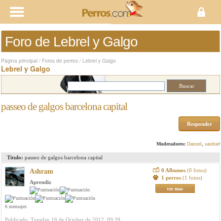
Foro de Lebrel y Galgo
Página principal
/
Foros de perros
/
Lebrel y Galgo
Lebrel y Galgo
passeo de galgos barcelona capital
Responder
Moderadores:
Damzel
,
sandrarf
Titulo:
passeo de galgos barcelona capital
0 Albumes
(0 fotos)
Ashram
1 perros
(1 fotos)
Aprendiz
ver mas
6 mensajes
Publicado: Tuesday 16 de October de 2012, 09:39