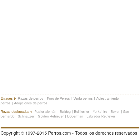
Enlaces
Razas de perros
|
Foro de Perros
|
Venta perros
|
Adiestramiento
perros
|
Adopciones de perros
Razas destacadas
Pastor alemán
|
Bulldog
|
Bull terrier
|
Yorkshire
|
Boxer
|
San
bernardo
|
Schnauzer
|
Golden Retriever
|
Doberman
|
Labrador Retriever
Copyright © 1997-2015 Perros.com - Todos los derechos reservados