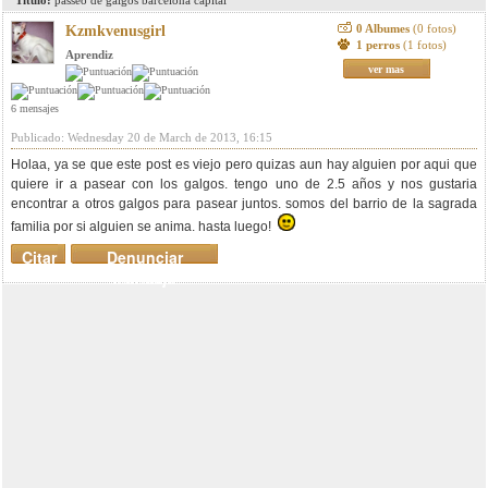
Titulo:
passeo de galgos barcelona capital
0 Albumes
(0 fotos)
Kzmkvenusgirl
1 perros
(1 fotos)
Aprendiz
ver mas
6 mensajes
Publicado: Wednesday 20 de March de 2013, 16:15
Holaa, ya se que este post es viejo pero quizas aun hay alguien por aqui que
quiere ir a pasear con los galgos. tengo uno de 2.5 años y nos gustaria
encontrar a otros galgos para pasear juntos. somos del barrio de la sagrada
familia por si alguien se anima. hasta luego!
Citar
Denunciar
mensaje