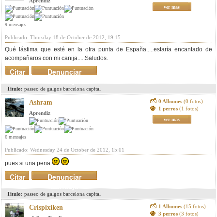
Aprendiz
ver mas
9 mensajes
Publicado: Thursday 18 de October de 2012, 19:15
Qué lástima que esté en la otra punta de España.....estaría encantado de
acompañaros con mi canija.....Saludos.
Citar
Denunciar
mensaje
Titulo:
passeo de galgos barcelona capital
0 Albumes
(0 fotos)
Ashram
1 perros
(1 fotos)
Aprendiz
ver mas
6 mensajes
Publicado: Wednesday 24 de October de 2012, 15:01
pues si una pena
Citar
Denunciar
mensaje
Titulo:
passeo de galgos barcelona capital
1 Albumes
(15 fotos)
Crispixiken
3 perros
(3 fotos)