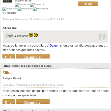
¡Adicto Total!
ver mas
873 mensajes
Publicado: Wednesday 24 de October de 2012, 15:18
Ashram dijo:
pues si una pena
Hola, yo tengo una cachorrita de
Galgo
si quieres un dia podemos quedar,
mas o menos que rutas haceis?
Citar
Denunciar
mensaje
Titulo:
passeo de galgos barcelona capital
Xiliona
Antiguo Usuario
Publicado: Wednesday 24 de October de 2012, 15:32
Nosotros no tenemos galgos pero vamos en grupo cada tarde un par de horas
o más por cualquier lado.
Citar
Denunciar
mensaje