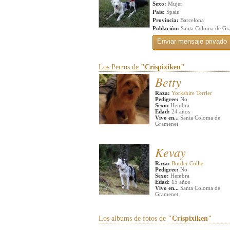
Sexo:
Mujer
Pais:
Spain
Provincia:
Barcelona
Población:
Santa Coloma de Gr
Los Perros de
"Crispixiken"
Betty
Raza:
Yorkshire Terrier
Pedigree:
No
Sexo:
Hembra
Edad:
24 años
Vivo en...
Santa Coloma de
Gramenet
Kevay
Raza:
Border Collie
Pedigree:
No
Sexo:
Hembra
Edad:
15 años
Vivo en...
Santa Coloma de
Gramenet
Los albums de fotos de
"Crispixiken"