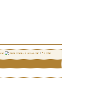
seña
|
No estás