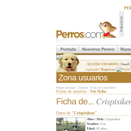
PE
Portada
Nuestros Perros
Raza
ACCESO USUARIOS |
Email
registrado?
Regístrate
Zona usuarios
Página principal
/
Usuarios
/
Ficha de Crispixiken
Fichas de usuarios -
Ver ficha
Crispixike
Ficha de...
Datos de
"Crispixiken"
Alias / Nick:
Crispixiken
Nombre:
Cris
Edad:
41 años