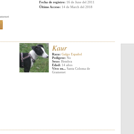
Fecha de registro:
16 de June del 2011
Último Acceso:
14 de March del 2018
amenet
Kaur
Raza:
Galgo Español
Pedigree:
No
Sexo:
Hembra
Edad:
14 años
Vivo en...
Santa Coloma de
Gramenet