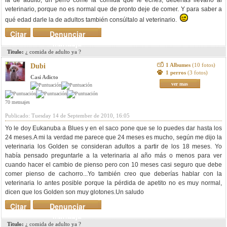
la de adulto, un perro come la comida que le eches, deberías llevarlo al
veterinario, porque no es normal que de pronto deje de comer. Y para saber a
qué edad darle la de adultos también consúltalo al veterinario.
Citar
Denunciar
mensaje
Titulo:
¿ comida de adulto ya ?
1 Albumes
(10 fotos)
Dubi
1 perros
(3 fotos)
Casi Adicto
ver mas
70 mensajes
Publicado: Tuesday 14 de September de 2010, 16:05
Yo le doy Eukanuba a Blues y en el saco pone que se lo puedes dar hasta los
24 meses.A mi la verdad me parece que 24 meses es mucho, según me dijo la
veterinaria los Golden se consideran adultos a partir de los 18 meses. Yo
había pensado preguntarle a la veterinaria al año más o menos para ver
cuando hacer el cambio de pienso pero con 10 meses casi seguro que debe
comer pienso de cachorro...Yo también creo que deberías hablar con la
veterinaria lo antes posible porque la pérdida de apetito no es muy normal,
dicen que los Golden son muy glotones.Un saludo
Citar
Denunciar
mensaje
Titulo:
¿ comida de adulto ya ?