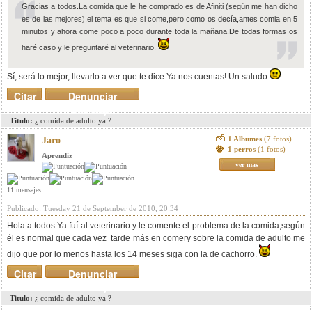
Gracias a todos.La comida que le he comprado es de Afiniti (según me han dicho
es de las mejores),el tema es que si come,pero como os decía,antes comia en 5
minutos y ahora come poco a poco durante toda la mañana.De todas formas os
haré caso y le preguntaré al veterinario.
Sí, será lo mejor, llevarlo a ver que te dice.Ya nos cuentas! Un saludo
Citar
Denunciar
mensaje
Titulo:
¿ comida de adulto ya ?
1 Albumes
(7 fotos)
Jaro
1 perros
(1 fotos)
Aprendiz
ver mas
11 mensajes
Publicado: Tuesday 21 de September de 2010, 20:34
Hola a todos.Ya fuí al veterinario y le comente el problema de la comida,según
él es normal que cada vez tarde más en comery sobre la comida de adulto me
dijo que por lo menos hasta los 14 meses siga con la de cachorro.
Citar
Denunciar
mensaje
Titulo:
¿ comida de adulto ya ?