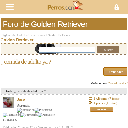
Foro de Golden Retriever
Página principal
/
Foros de perros
/
Golden Retriever
Golden Retriever
¿ comida de adulto ya ?
Responder
Moderadores:
Damzel
,
sandrarf
Titulo:
¿ comida de adulto ya ?
1 Albumes
(7 fotos)
Jaro
1 perros
(1 fotos)
Aprendiz
ver mas
11 mensajes
Publicado: Monday 13 de September de 2010, 18:39