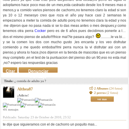
adoptamos hace poco mas de un mes,esta castrado desde los 9 meses mas o
menos,y a comido varios piensos de cachorro,no tenemos claro la edad si son
ya 10 o 12 mesesyo creo que roza el año yay hace casi 2 semanas le
empezamos a meter la comida de adulto porq no tenemos clara la edad y nos
me dijeron que no pasa nada si se lo das meas antes o mes despues,y como
tenemos otra perra
Cocker
pero es de 6 años pues decidimos ponerle a los
dos el mismo pienso de adulto!!!!hice mal?le pasara algo?
............le va bien
y se la comen los dos con mucho gusto ,les encanta y los veo disfrutar
comiendo y me quedo emboba!!!mi perra nunca la vi disfrutar asi con un
pienso,y ahora lo hace,(nos dijeron en la tienda de mascotas que es un pienso
muy completo ,en el test de la puntuacion del pienso dio un 90,eso no esta mal
,no? espero las respuestas gracias
Citar
Denunciar
mensaje
Titulo:
¿ comida de adulto ya ?
2 Albumes
(24 fotos)
Althea87
2 perros
(2 fotos)
¡Adicto!
ver mas
491 mensajes
Publicado: Saturday 23 de October de 2010, 23:52
te dije que siguieramos con el de cachorro un poquito mas...