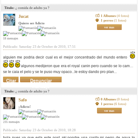
mensaje
Titulo:
¿ comida de adulto ya ?
1 Albumes
(4 fotos)
Jucat
1 perros
(1 fotos)
Quiero ser Adicto
ver mas
18 mensajes
Publicado: Saturday 23 de October de 2010, 17:51
alguien me podria decir cual es el mejor concentrado del mundo entero
algunos medijeron que era el royal canin pero cuando se lo cambie
se le caia el pelo y se le puso muy opaco...le estoy dando pro plan...
Citar
Denunciar
mensaje
Titulo:
¿ comida de adulto ya ?
0 Albumes
(0 fotos)
Safo
1 perros
(6 fotos)
¡Adicto!
ver mas
235 mensajes
Publicado: Saturday 23 de October de 2010, 18:28
hola pues ya que esta este post aki,pondre una cosita,mi perro de agua lo