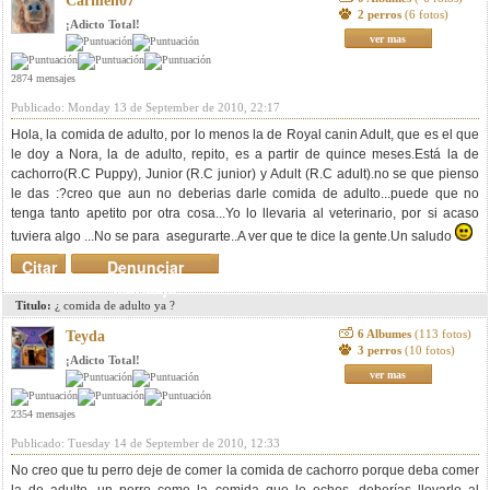
Carmen07
2 perros
(6 fotos)
¡Adicto Total!
ver mas
2874 mensajes
Publicado: Monday 13 de September de 2010, 22:17
Hola, la comida de adulto, por lo menos la de Royal canin Adult, que es el que
le doy a Nora, la de adulto, repito, es a partir de quince meses.Está la de
cachorro(R.C Puppy), Junior (R.C junior) y Adult (R.C adult).no se que pienso
le das :?creo que aun no deberias darle comida de adulto...puede que no
tenga tanto apetito por otra cosa...Yo lo llevaria al veterinario, por si acaso
tuviera algo ...No se para asegurarte..A ver que te dice la gente.Un saludo
Citar
Denunciar
mensaje
Titulo:
¿ comida de adulto ya ?
6 Albumes
(113 fotos)
Teyda
3 perros
(10 fotos)
¡Adicto Total!
ver mas
2354 mensajes
Publicado: Tuesday 14 de September de 2010, 12:33
No creo que tu perro deje de comer la comida de cachorro porque deba comer