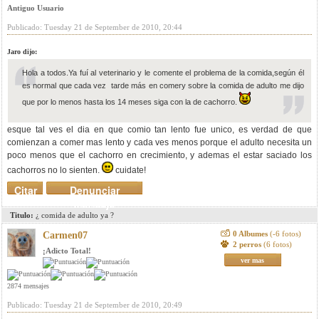
Antiguo Usuario
Publicado: Tuesday 21 de September de 2010, 20:44
Jaro dijo:
Hola a todos.Ya fuí al veterinario y le comente el problema de la comida,según él
es normal que cada vez tarde más en comery sobre la comida de adulto me dijo
que por lo menos hasta los 14 meses siga con la de cachorro.
esque tal ves el dia en que comio tan lento fue unico, es verdad de que
comienzan a comer mas lento y cada ves menos porque el adulto necesita un
poco menos que el cachorro en crecimiento, y ademas el estar saciado los
cachorros no lo sienten.
cuidate!
Citar
Denunciar
mensaje
Titulo:
¿ comida de adulto ya ?
0 Albumes
(-6 fotos)
Carmen07
2 perros
(6 fotos)
¡Adicto Total!
ver mas
2874 mensajes
Publicado: Tuesday 21 de September de 2010, 20:49