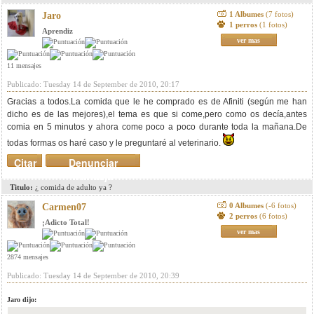
1 Albumes
(7 fotos)
Jaro
1 perros
(1 fotos)
Aprendiz
ver mas
11 mensajes
Publicado: Tuesday 14 de September de 2010, 20:17
Gracias a todos.La comida que le he comprado es de Afiniti (según me han
dicho es de las mejores),el tema es que si come,pero como os decía,antes
comia en 5 minutos y ahora come poco a poco durante toda la mañana.De
todas formas os haré caso y le preguntaré al veterinario.
Citar
Denunciar
mensaje
Titulo:
¿ comida de adulto ya ?
0 Albumes
(-6 fotos)
Carmen07
2 perros
(6 fotos)
¡Adicto Total!
ver mas
2874 mensajes
Publicado: Tuesday 14 de September de 2010, 20:39
Jaro dijo: