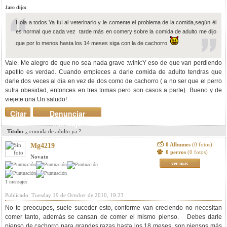
Jaro dijo:
Hola a todos.Ya fuí al veterinario y le comente el problema de la comida,según él
es normal que cada vez tarde más en comery sobre la comida de adulto me dijo
que por lo menos hasta los 14 meses siga con la de cachorro.
Vale. Me alegro de que no sea nada grave :wink:Y eso de que van perdiendo
apetito es verdad. Cuando empieces a darle comida de adulto tendras que
darle dos veces al dia en vez de dos como de cachorro ( a no ser que el perro
sufra obesidad, entonces en tres tomas pero son casos a parte). Bueno y de
viejete una.Un saludo!
Citar
Denunciar
mensaje
Titulo:
¿ comida de adulto ya ?
0 Albumes
(0 fotos)
Mg4219
0 perros
(0 fotos)
Novato
ver mas
1 mensajes
Publicado: Tuesday 19 de October de 2010, 19:23
No te preocupes, suele suceder esto, conforme van creciendo no necesitan
comer tanto, además se cansan de comer el mismo pienso. Debes darle
pienso de cachorro para grandes razas hasta los 18 meses, son piensos más