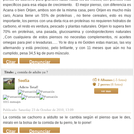
específicos para esa etapa de crecimiento. El mejor pienso, con diferencia es
Acana o bien Orijen, ambos son de la misma casa, pero Orijen es mucho más
caro, Acana tiene un 55% de proteínas , no tiene cereales, esto es muy
importante, los perros con una dieta rica en proteínas no requieren hidratos de
carbono, el resto es verdura, pescado y plantas naturales. Orijen lo supera tien
70% en proteínas, una pasada, glucosamina y condoprotectores naturales
,.Con cualquiera de estos piensos no necesitas complementos, ni aceites
omegas para piel o levaduras...... Yo le doy a mi Golden estas marcas, las voy
alternando y está precioso, pelo brillante, y con 11 meses que aún no ha
cumplido, pesa 34,5 kg de puro músculo.
Citar
Denunciar
mensaje
Titulo:
¿ comida de adulto ya ?
0 Albumes
(-5 fotos)
Soofia
2 perros
(6 fotos)
¡Adicto Total!
ver mas
1015 mensajes
Publicado: Saturday 23 de October de 2010, 13:09
La comida se cachorro a aldulto se le cambia según el pienso que le des,
miralo en la bolsa de la comida de tu perro, te lo pone!
Citar
Denunciar