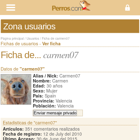
Zona usuarios
Página principal
/
Usuarios
/
Ficha de carmen07
Fichas de usuarios -
Ver ficha
carmen07
Ficha de...
Datos de
"carmen07"
Alias / Nick:
Carmen07
Nombre:
Carmen
Edad:
30 años
Sexo:
Mujer
Pais:
Spain
Provincia:
Valencia
Población:
Valencia
Estadisticas de "carmen07"
Artículos:
351 comentarios realizados
Fecha de registro:
12 de July del 2010
Último Acceso:
30 de June del 2015