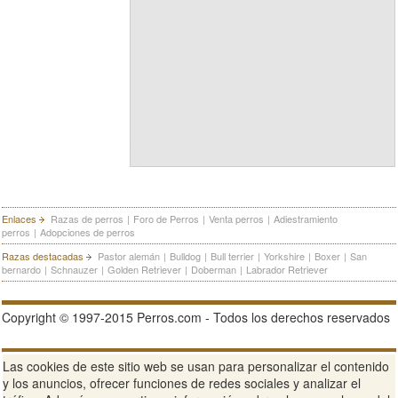
Enlaces
Razas de perros
|
Foro de Perros
|
Venta perros
|
Adiestramiento
perros
|
Adopciones de perros
Razas destacadas
Pastor alemán
|
Bulldog
|
Bull terrier
|
Yorkshire
|
Boxer
|
San
bernardo
|
Schnauzer
|
Golden Retriever
|
Doberman
|
Labrador Retriever
Copyright © 1997-2015 Perros.com - Todos los derechos reservados
Publicidad en Perros.com
|
Contacte
|
Aviso Legal
|
Política de
Las cookies de este sitio web se usan para personalizar el contenido
privacidad
|
Condiciones de uso
y los anuncios, ofrecer funciones de redes sociales y analizar el