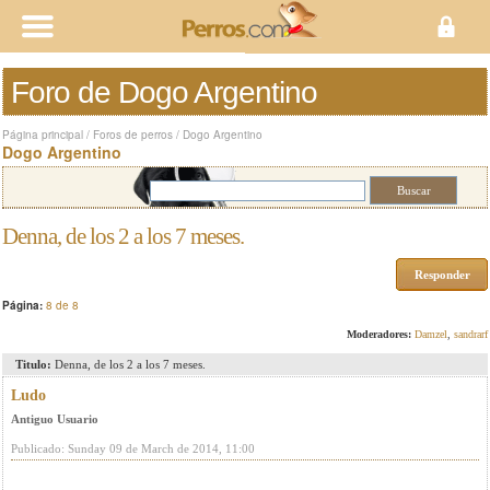
Foro de Dogo Argentino
Página principal
/
Foros de perros
/
Dogo Argentino
Dogo Argentino
Denna, de los 2 a los 7 meses.
Responder
Página:
8 de 8
Moderadores:
Damzel
,
sandrarf
Titulo:
Denna, de los 2 a los 7 meses.
Ludo
Antiguo Usuario
Publicado: Sunday 09 de March de 2014, 11:00