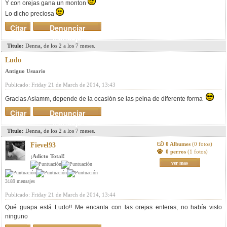
Y con orejas gana un monton
Lo dicho preciosa
Citar
Denunciar
mensaje
Titulo:
Denna, de los 2 a los 7 meses.
Ludo
Antiguo Usuario
Publicado: Friday 21 de March de 2014, 13:43
Gracias Aslamm, depende de la ocasión se las peina de diferente forma
Citar
Denunciar
mensaje
Titulo:
Denna, de los 2 a los 7 meses.
0 Albumes
(0 fotos)
Fievel93
0 perros
(1 fotos)
¡Adicto Total!
ver mas
3189 mensajes
Publicado: Friday 21 de March de 2014, 13:44
Qué guapa está Ludo!! Me encanta con las orejas enteras, no había visto
ninguno