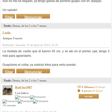
Aún no me ha llegado, ya tengo ganas de ponerlo guapo con él! Jejejeje..
Un saludo!
Citar
Denunciar
mensaje
Titulo:
Denna, de los 2 a los 7 meses.
Ludo
Antiguo Usuario
Publicado: Saturday 19 de April de 2014, 23:26
La medida de cuello que di fueron 45 cm, y se ato en el primer ojal, tengo 3
más para agrandarlo.
Guapísimo el collar, ya subirás fotos para verlo puesto.
Citar
Denunciar
mensaje
Titulo:
Denna, de los 2 a los 7 meses.
0 Albumes
(0 fotos)
Rub3n1987
0 perros
(0 fotos)
Casi Adicto
ver mas
193 mensajes