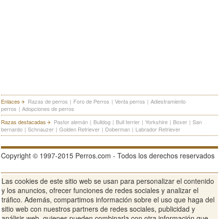
Enlaces
Razas de perros
|
Foro de Perros
|
Venta perros
|
Adiestramiento
perros
|
Adopciones de perros
Razas destacadas
Pastor alemán
|
Bulldog
|
Bull terrier
|
Yorkshire
|
Boxer
|
San
bernardo
|
Schnauzer
|
Golden Retriever
|
Doberman
|
Labrador Retriever
Copyright © 1997-2015 Perros.com - Todos los derechos reservados
Las cookies de este sitio web se usan para personalizar el contenido
Publicidad en Perros.com
|
Contacte
|
Aviso Legal
|
Política de
y los anuncios, ofrecer funciones de redes sociales y analizar el
privacidad
|
Condiciones de uso
tráfico. Además, compartimos información sobre el uso que haga del
sitio web con nuestros partners de redes sociales, publicidad y
Ver sitio web completo
análisis web, quienes pueden combinarla con otra información que