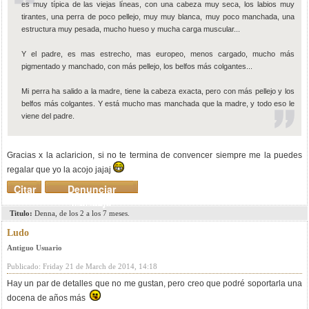
es muy típica de las viejas líneas, con una cabeza muy seca, los labios muy
tirantes, una perra de poco pellejo, muy muy blanca, muy poco manchada, una
estructura muy pesada, mucho hueso y mucha carga muscular...
Y el padre, es mas estrecho, mas europeo, menos cargado, mucho más
pigmentado y manchado, con más pellejo, los belfos más colgantes...
Mi perra ha salido a la madre, tiene la cabeza exacta, pero con más pellejo y los
belfos más colgantes. Y está mucho mas manchada que la madre, y todo eso le
viene del padre.
Gracias x la aclaricion, si no te termina de convencer siempre me la puedes
regalar que yo la acojo jajaj
Citar
Denunciar
mensaje
Titulo:
Denna, de los 2 a los 7 meses.
Ludo
Antiguo Usuario
Publicado: Friday 21 de March de 2014, 14:18
Hay un par de detalles que no me gustan, pero creo que podré soportarla una
docena de años más