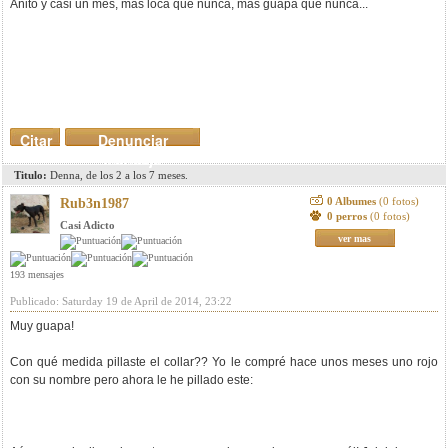
Añito y casi un mes, más loca que nunca, más guapa que nunca...
Citar
Denunciar
mensaje
Titulo:
Denna, de los 2 a los 7 meses.
0 Albumes
(0 fotos)
Rub3n1987
0 perros
(0 fotos)
Casi Adicto
ver mas
193 mensajes
Publicado: Saturday 19 de April de 2014, 23:22
Muy guapa!
Con qué medida pillaste el collar?? Yo le compré hace unos meses uno rojo
con su nombre pero ahora le he pillado este: