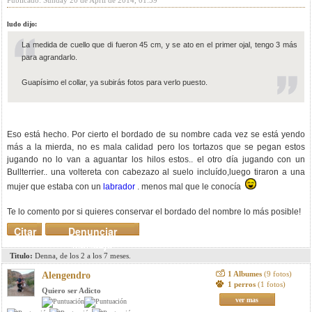
Publicado: Sunday 20 de April de 2014, 01:59
ludo dijo:
La medida de cuello que di fueron 45 cm, y se ato en el primer ojal, tengo 3 más
para agrandarlo.
Guapísimo el collar, ya subirás fotos para verlo puesto.
Eso está hecho. Por cierto el bordado de su nombre cada vez se está yendo
más a la mierda, no es mala calidad pero los tortazos que se pegan estos
jugando no lo van a aguantar los hilos estos.. el otro día jugando con un
Bullterrier.. una voltereta con cabezazo al suelo incluído,luego tiraron a una
mujer que estaba con un
labrador
. menos mal que le conocía
Te lo comento por si quieres conservar el bordado del nombre lo más posible!
Citar
Denunciar
mensaje
Titulo:
Denna, de los 2 a los 7 meses.
1 Albumes
(9 fotos)
Alengendro
1 perros
(1 fotos)
Quiero ser Adicto
ver mas