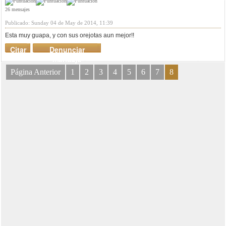
26 mensajes
Publicado: Sunday 04 de May de 2014, 11:39
Esta muy guapa, y con sus orejotas aun mejor!!
Citar
Denunciar
mensaje
Página Anterior
1
2
3
4
5
6
7
8