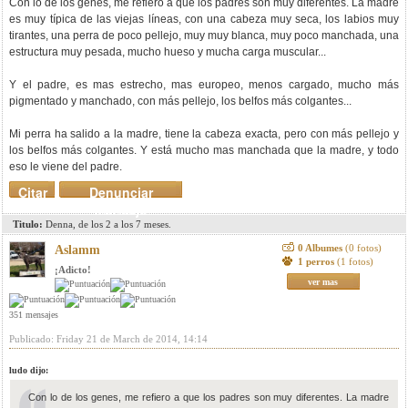
Con lo de los genes, me refiero a que los padres son muy diferentes. La madre
es muy típica de las viejas líneas, con una cabeza muy seca, los labios muy
tirantes, una perra de poco pellejo, muy muy blanca, muy poco manchada, una
estructura muy pesada, mucho hueso y mucha carga muscular...
Y el padre, es mas estrecho, mas europeo, menos cargado, mucho más
pigmentado y manchado, con más pellejo, los belfos más colgantes...
Mi perra ha salido a la madre, tiene la cabeza exacta, pero con más pellejo y
los belfos más colgantes. Y está mucho mas manchada que la madre, y todo
eso le viene del padre.
Citar
Denunciar
mensaje
Titulo:
Denna, de los 2 a los 7 meses.
0 Albumes
(0 fotos)
Aslamm
1 perros
(1 fotos)
¡Adicto!
ver mas
351 mensajes
Publicado: Friday 21 de March de 2014, 14:14
ludo dijo:
Con lo de los genes, me refiero a que los padres son muy diferentes. La madre