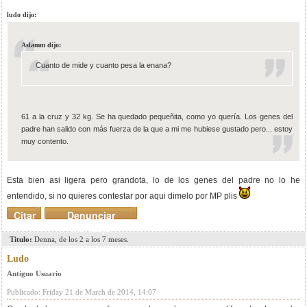
ludo dijo:
Aslamm dijo:
Cuanto de mide y cuanto pesa la enana?
61 a la cruz y 32 kg. Se ha quedado pequeñita, como yo quería. Los genes del
padre han salido con más fuerza de la que a mi me hubiese gustado pero... estoy
muy contento.
Esta bien asi ligera pero grandota, lo de los genes del padre no lo he
entendido, si no quieres contestar por aqui dimelo por MP plis
Citar
Denunciar
mensaje
Titulo:
Denna, de los 2 a los 7 meses.
Ludo
Antiguo Usuario
Publicado: Friday 21 de March de 2014, 14:07