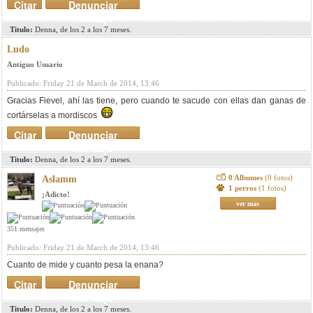
Citar
Denunciar
mensaje
Titulo:
Denna, de los 2 a los 7 meses.
Ludo
Antiguo Usuario
Publicado: Friday 21 de March de 2014, 13:46
Gracias Fievel, ahí las tiene, pero cuando te sacude con ellas dan ganas de
cortárselas a mordiscos
Citar
Denunciar
mensaje
Titulo:
Denna, de los 2 a los 7 meses.
0 Albumes
(0 fotos)
Aslamm
1 perros
(1 fotos)
¡Adicto!
ver mas
351 mensajes
Publicado: Friday 21 de March de 2014, 13:46
Cuanto de mide y cuanto pesa la enana?
Citar
Denunciar
mensaje
Titulo:
Denna, de los 2 a los 7 meses.