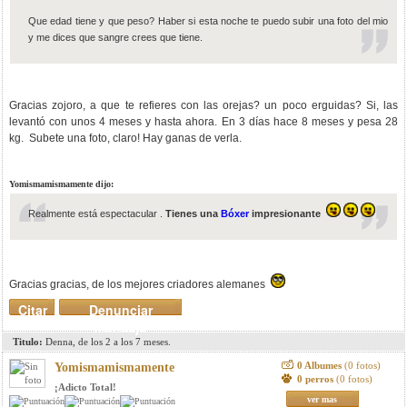
Que edad tiene y que peso? Haber si esta noche te puedo subir una foto del mio
y me dices que sangre crees que tiene.
Gracias zojoro, a que te refieres con las orejas? un poco erguidas? Si, las
levantó con unos 4 meses y hasta ahora. En 3 días hace 8 meses y pesa 28
kg. Subete una foto, claro! Hay ganas de verla.
Yomismamismamente dijo:
Realmente está espectacular .
Tienes una
Bóxer
impresionante
Gracias gracias, de los mejores criadores alemanes
Citar
Denunciar
mensaje
Titulo:
Denna, de los 2 a los 7 meses.
0 Albumes
(0 fotos)
Yomismamismamente
0 perros
(0 fotos)
¡Adicto Total!
ver mas