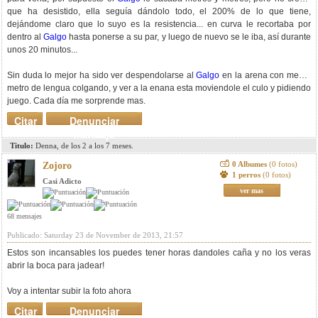
que ha desistido, ella seguía dándolo todo, el 200% de lo que tiene,
dejándome claro que lo suyo es la resistencia... en curva le recortaba por
dentro al
Galgo
hasta ponerse a su par, y luego de nuevo se le iba, así durante
unos 20 minutos...
Sin duda lo mejor ha sido ver despendolarse al
Galgo
en la arena con medio
metro de lengua colgando, y ver a la enana esta moviendole el culo y pidiendo
juego. Cada día me sorprende mas.
Citar
Denunciar
mensaje
Titulo:
Denna, de los 2 a los 7 meses.
0 Albumes
(0 fotos)
Zojoro
1 perros
(0 fotos)
Casi Adicto
ver mas
68 mensajes
Publicado: Saturday 23 de November de 2013, 21:57
Estos son incansables los puedes tener horas dandoles caña y no los veras
abrir la boca para jadear!
Voy a intentar subir la foto ahora
Citar
Denunciar