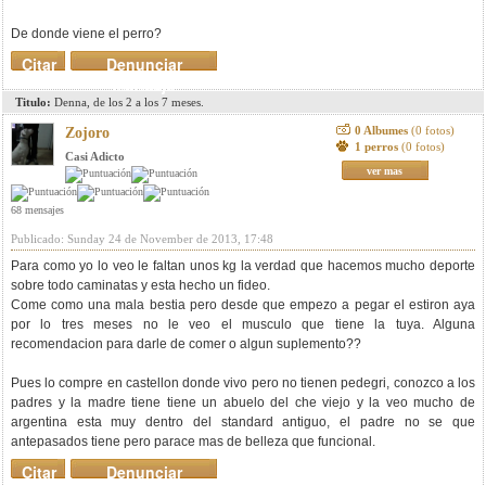
De donde viene el perro?
Citar
Denunciar
mensaje
Titulo:
Denna, de los 2 a los 7 meses.
0 Albumes
(0 fotos)
Zojoro
1 perros
(0 fotos)
Casi Adicto
ver mas
68 mensajes
Publicado: Sunday 24 de November de 2013, 17:48
Para como yo lo veo le faltan unos kg la verdad que hacemos mucho deporte
sobre todo caminatas y esta hecho un fideo.
Come como una mala bestia pero desde que empezo a pegar el estiron aya
por lo tres meses no le veo el musculo que tiene la tuya. Alguna
recomendacion para darle de comer o algun suplemento??
Pues lo compre en castellon donde vivo pero no tienen pedegri, conozco a los
padres y la madre tiene tiene un abuelo del che viejo y la veo mucho de
argentina esta muy dentro del standard antiguo, el padre no se que
antepasados tiene pero parace mas de belleza que funcional.
Citar
Denunciar