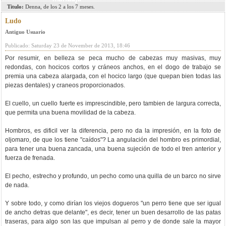
Titulo:
Denna, de los 2 a los 7 meses.
Ludo
Antiguo Usuario
Publicado: Saturday 23 de November de 2013, 18:46
Por resumir, en belleza se peca mucho de cabezas muy masivas, muy
redondas, con hocicos cortos y cráneos anchos, en el dogo de trabajo se
premia una cabeza alargada, con el hocico largo (que quepan bien todas las
piezas dentales) y craneos proporcionados.
El cuello, un cuello fuerte es imprescindible, pero tambien de largura correcta,
que permita una buena movilidad de la cabeza.
Hombros, es dificil ver la diferencia, pero no da la impresión, en la foto de
oljomaro, de que los tiene "caídos"? La angulación del hombro es primordial,
para tener una buena zancada, una buena sujeción de todo el tren anterior y
fuerza de frenada.
El pecho, estrecho y profundo, un pecho como una quilla de un barco no sirve
de nada.
Y sobre todo, y como dirían los viejos dogueros "un perro tiene que ser igual
de ancho detras que delante", es decir, tener un buen desarrollo de las patas
traseras, para algo son las que impulsan al perro y de donde sale la mayor