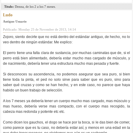
mensaje
Titulo:
Denna, de los 2 a los 7 meses.
Ludo
Antiguo Usuario
Publicado: Monday 25 de November de 2013, 14:14
Zojoro, siento decirte que no está dentro del estándar antiguo, de hecho, no lo
veo dentro de ningún estándar. Me explico:
El perro tiene una falta clara de sustancia, por muchas caminatas que de, si el
perro está bien alimentado, debería estar mucho mas cargado de músculo, y
de nacimiento, debería tener una estructura mucho mas pesada y fuerte.
Si desconoces su ascendencia, no podemos asegurar que sea puro, si bien
tiene toda la pinta, el ped no solo sirve para saber que es puro, sino para
saber qué cruzas y como se han hecho, y en este caso, no parece que haya
habido un buen trabajo de selección.
A los 7 meses ya debería tener un cuerpo mucho mas cargado, mas músculo y
mas hueso, debería verse mas compacto, con el cuerpo mas recogido, la
cabeza mas redonda y potente etc etc.
Como dicen los gauchos, el dogo se hace por la boca, si le das bien de comer,
como parece que es tu caso, no debería estar así, y menos en una edad en la