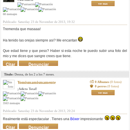
ver mas
68 mensajes
Publicado: Saturday 23 de November de 2013, 19:32
Tremenda que masaaa!
Ha tenido las orejas siempre asi? Me encantan
Que edad tiene y que peso? Haber si esta noche te puedo subir una foto del
mio y me dices que sangre crees que tiene.
Citar
Denunciar
mensaje
Titulo:
Denna, de los 2 a los 7 meses.
0 Albumes
(0 fotos)
Yomismamismamente
0 perros
(0 fotos)
¡Adicto Total!
ver mas
3563 mensajes
Publicado: Saturday 23 de November de 2013, 20:24
Realmente está espectacular . Tienes una
Bóxer
impresionante
Citar
Denunciar