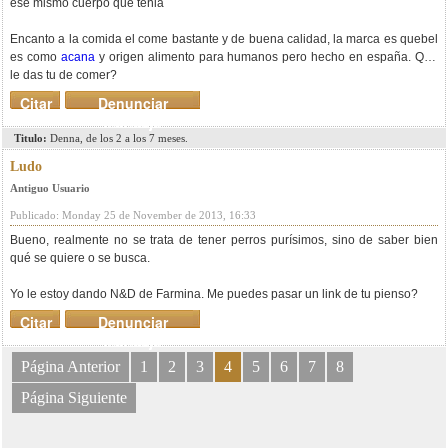
ese mismo cuerpo que tenia
Encanto a la comida el come bastante y de buena calidad, la marca es quebel
es como
acana
y origen alimento para humanos pero hecho en españa. Que
le das tu de comer?
Citar
Denunciar
mensaje
Titulo:
Denna, de los 2 a los 7 meses.
Ludo
Antiguo Usuario
Publicado: Monday 25 de November de 2013, 16:33
Bueno, realmente no se trata de tener perros purísimos, sino de saber bien
qué se quiere o se busca.
Yo le estoy dando N&D de Farmina. Me puedes pasar un link de tu pienso?
Citar
Denunciar
mensaje
Página Anterior
1
2
3
4
5
6
7
8
Página Siguiente