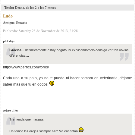
mensaje
Titulo:
Denna, de los 2 a los 7 meses.
Ludo
Antiguo Usuario
Publicado: Saturday 23 de November de 2013, 21:26
plof dijo:
Gracias...
definitivamente estoy cegato, ni explicandomelo consigo ver tan obvias
diferencias....
http://www.perros.com/foros/
Cada uno a su palo, yo no te puedo ni hacer sombra en veterinaria, déjame
saber mas que tu en dogos
zojoro dijo:
Tremenda que masaaa!
Ha tenido las orejas siempre asi? Me encantan