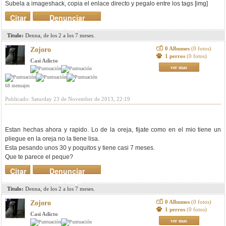
Subela a imageshack, copia el enlace directo y pegalo entre los tags [img]
Citar
Denunciar
mensaje
Titulo:
Denna, de los 2 a los 7 meses.
0 Albumes
(0 fotos)
Zojoro
1 perros
(0 fotos)
Casi Adicto
ver mas
68 mensajes
Publicado: Saturday 23 de November de 2013, 22:19
Estan hechas ahora y rapido. Lo de la oreja, fijate como en el mio tiene un
pliegue en la oreja no la tiene lisa.
Esta pesando unos 30 y poquitos y tiene casi 7 meses.
Que te parece el peque?
Citar
Denunciar
mensaje
Titulo:
Denna, de los 2 a los 7 meses.
0 Albumes
(0 fotos)
Zojoro
1 perros
(0 fotos)
Casi Adicto
ver mas