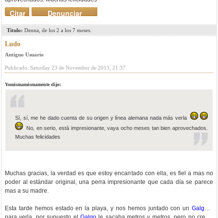
Citar
Denunciar
mensaje
Titulo:
Denna, de los 2 a los 7 meses.
Ludo
Antiguo Usuario
Publicado: Saturday 23 de November de 2013, 21:37
Yomismamismamente dijo:
Sí, sí, me he dado cuenta de su origen y línea alemana nada más verla
No, en serio, está impresionante, vaya ocho meses tan bien aprovechados.
Muchas felicidades
Muchas gracias, la verdad es que estoy encantado con ella, es fiel a mas no
poder al estándar original, una perra impresionante que cada día se parece
mas a su madre.
Esta tarde hemos estado en la playa, y nos hemos juntado con un
Galgo
..
para verla, por supuesto el
Galgo
le sacaba metros y metros, pero no creáis