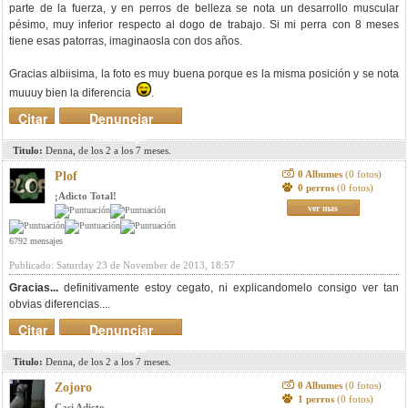
parte de la fuerza, y en perros de belleza se nota un desarrollo muscular
pésimo, muy inferior respecto al dogo de trabajo. Si mi perra con 8 meses
tiene esas patorras, imaginaosla con dos años.
Gracias albiisima, la foto es muy buena porque es la misma posición y se nota
muuuy bien la diferencia
.
Citar
Denunciar
mensaje
Titulo:
Denna, de los 2 a los 7 meses.
0 Albumes
(0 fotos)
Plof
0 perros
(0 fotos)
¡Adicto Total!
ver mas
6792 mensajes
Publicado: Saturday 23 de November de 2013, 18:57
Gracias...
definitivamente estoy cegato, ni explicandomelo consigo ver tan
obvias diferencias....
Citar
Denunciar
mensaje
Titulo:
Denna, de los 2 a los 7 meses.
0 Albumes
(0 fotos)
Zojoro
1 perros
(0 fotos)
Casi Adicto