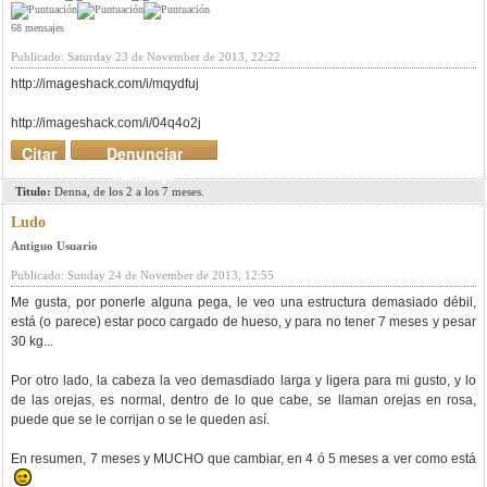
68 mensajes
Publicado: Saturday 23 de November de 2013, 22:22
http://imageshack.com/i/mqydfuj
http://imageshack.com/i/04q4o2j
Citar
Denunciar
mensaje
Titulo:
Denna, de los 2 a los 7 meses.
Ludo
Antiguo Usuario
Publicado: Sunday 24 de November de 2013, 12:55
Me gusta, por ponerle alguna pega, le veo una estructura demasiado débil,
está (o parece) estar poco cargado de hueso, y para no tener 7 meses y pesar
30 kg...
Por otro lado, la cabeza la veo demasdiado larga y ligera para mi gusto, y lo
de las orejas, es normal, dentro de lo que cabe, se llaman orejas en rosa,
puede que se le corrijan o se le queden así.
En resumen, 7 meses y MUCHO que cambiar, en 4 ó 5 meses a ver como está