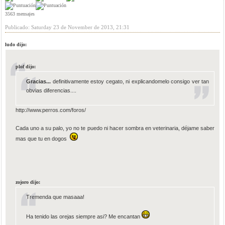
3563 mensajes
Publicado: Saturday 23 de November de 2013, 21:31
ludo dijo:
plof dijo:
Gracias...
definitivamente estoy cegato, ni explicandomelo consigo ver tan
obvias diferencias....
http://www.perros.com/foros/
Cada uno a su palo, yo no te puedo ni hacer sombra en veterinaria, déjame saber
mas que tu en dogos
zojoro dijo:
Tremenda que masaaa!
Ha tenido las orejas siempre asi? Me encantan