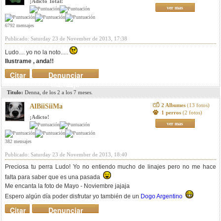
¡Adicto Total!
ver mas
6792 mensajes
Publicado: Saturday 23 de November de 2013, 17:38
Ludo.... yo no la noto.....
Ilustrame , anda!!
Citar
Denunciar
mensaje
Titulo:
Denna, de los 2 a los 7 meses.
2 Albumes
(13 fotos)
AlBiiSiiMa
1 perros
(2 fotos)
¡Adicto!
ver mas
382 mensajes
Publicado: Saturday 23 de November de 2013, 18:40
Preciosa tu perra Ludo! Yo no entiendo mucho de linajes pero no me hace
falta para saber que es una pasada
Me encanta la foto de Mayo - Noviembre jajaja
Espero algún día poder disfrutar yo también de un
Dogo Argentino
Citar
Denunciar
mensaje