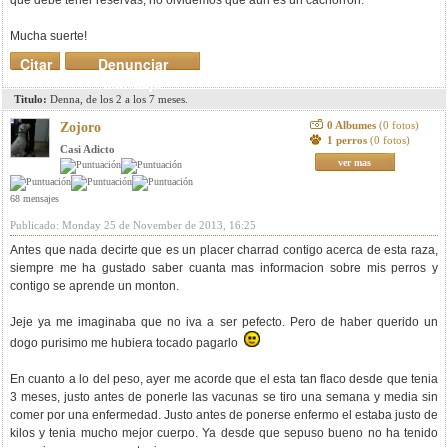
que debe tener reservas, no olvidemos que aún es un cachorrón.
Mucha suerte!
Citar
Denunciar
mensaje
Titulo:
Denna, de los 2 a los 7 meses.
0 Albumes
(0 fotos)
Zojoro
1 perros
(0 fotos)
Casi Adicto
ver mas
68 mensajes
Publicado: Monday 25 de November de 2013, 16:25
Antes que nada decirte que es un placer charrad contigo acerca de esta raza,
siempre me ha gustado saber cuanta mas informacion sobre mis perros y
contigo se aprende un monton.
Jeje ya me imaginaba que no iva a ser pefecto. Pero de haber querido un
dogo purisimo me hubiera tocado pagarlo
En cuanto a lo del peso, ayer me acorde que el esta tan flaco desde que tenia
3 meses, justo antes de ponerle las vacunas se tiro una semana y media sin
comer por una enfermedad. Justo antes de ponerse enfermo el estaba justo de
kilos y tenia mucho mejor cuerpo. Ya desde que sepuso bueno no ha tenido