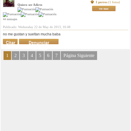
1 perros
(1 fotos)
Quiero ser Adicto
ver mas
44 mensajes
Publicado: Wednesday 22 de May de 2013, 16:48
no me gustan y sueltan mucha baba
Citar
Denunciar
mensaje
1
2
3
4
5
6
7
Página Siguiente