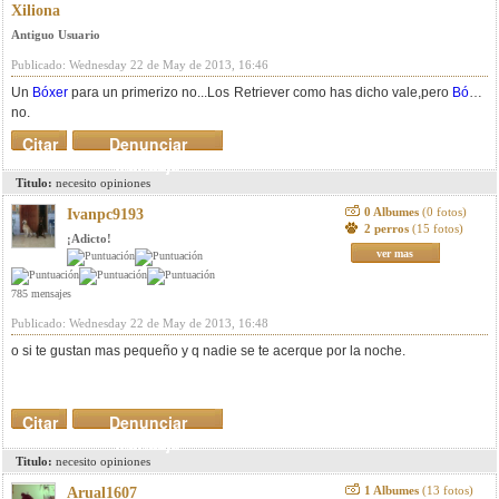
Xiliona
Antiguo Usuario
Publicado: Wednesday 22 de May de 2013, 16:46
Un
Bóxer
para un primerizo no...Los Retriever como has dicho vale,pero
Bóxer
no.
Citar
Denunciar
mensaje
Titulo:
necesito opiniones
0 Albumes
(0 fotos)
Ivanpc9193
2 perros
(15 fotos)
¡Adicto!
ver mas
785 mensajes
Publicado: Wednesday 22 de May de 2013, 16:48
o si te gustan mas pequeño y q nadie se te acerque por la noche.
Citar
Denunciar
mensaje
Titulo:
necesito opiniones
1 Albumes
(13 fotos)
Arual1607