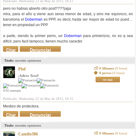
Publicado: Wednesday 22 de May de 2013, 16:12
pero no habias abierto otro post????jajja
mira, para el año q viene aun seras menor de edad, y sino me equivoco, en
barcelona el
Doberman
es PPP, es decir, hasta ser mayor de edad no puedes
tener en propiedad un PPP.
a parte, siendo tu primer perro, un
Doberman
para primerizos, no es q sea
dificil, pero facil tampoco, tienen mucho caracter.
Citar
Denunciar
mensaje
Titulo:
necesito opiniones
0 Albumes
(0 fotos)
Plof
0 perros
(0 fotos)
¡Adicto Total!
ver mas
6792 mensajes
Publicado: Wednesday 22 de May de 2013, 16:15
Mestizo de protectora.
Citar
Denunciar
mensaje
Titulo:
necesito opiniones
0 Albumes
(0 fotos)
Camilo386