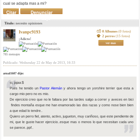
cual se adapta mas a mi?
Citar
Denunciar
mensaje
Titulo:
necesito opiniones
0 Albumes
(0 fotos)
Ivanpc9193
2 perros
(15 fotos)
¡Adicto!
ver mas
785 mensajes
Publicado: Wednesday 22 de May de 2013, 16:33
arual1607 dijo:
si, jajaa:$
Pues he tenido un
Pastor Alemán
y ahora tengo un yorshire terrier que esta a
cargo mio pero no es mio.
De ejercicio creo que no le faltara por las tardes salgo a correr y aveces en bici
findes montaña esque me han enamorado las dos razas y como nose bien bien
a que edad lo tendre..
Quiero un perro fiel, atento, activo, jugueton, muy cariñoso, que este pendiente de
mi, que le guste hacer ejercicio..esque mas o menos lo que necesitan cada uno
se parece..ppf..