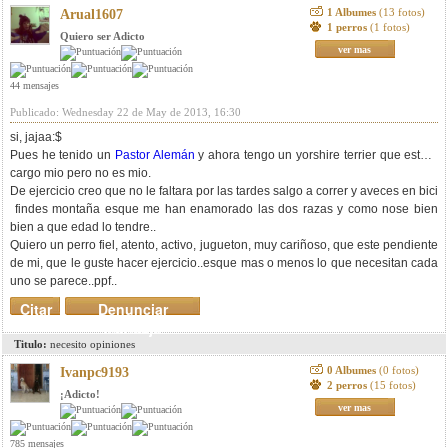
1 Albumes
(13 fotos)
Arual1607
1 perros
(1 fotos)
Quiero ser Adicto
ver mas
44 mensajes
Publicado: Wednesday 22 de May de 2013, 16:30
si, jajaa:$
Pues he tenido un
Pastor Alemán
y ahora tengo un yorshire terrier que esta a
cargo mio pero no es mio.
De ejercicio creo que no le faltara por las tardes salgo a correr y aveces en bici
findes montaña esque me han enamorado las dos razas y como nose bien
bien a que edad lo tendre..
Quiero un perro fiel, atento, activo, jugueton, muy cariñoso, que este pendiente
de mi, que le guste hacer ejercicio..esque mas o menos lo que necesitan cada
uno se parece..ppf..
Citar
Denunciar
mensaje
Titulo:
necesito opiniones
0 Albumes
(0 fotos)
Ivanpc9193
2 perros
(15 fotos)
¡Adicto!
ver mas
785 mensajes