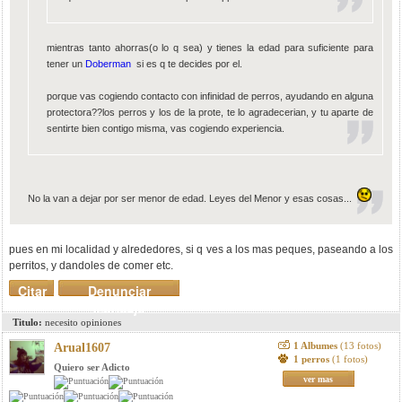
mientras tanto ahorras(o lo q sea) y tienes la edad para suficiente para
tener un
Doberman
si es q te decides por el.
porque vas cogiendo contacto con infinidad de perros, ayudando en alguna
protectora??los perros y los de la prote, te lo agradecerian, y tu aparte de
sentirte bien contigo misma, vas cogiendo experiencia.
No la van a dejar por ser menor de edad. Leyes del Menor y esas cosas...
pues en mi localidad y alrededores, si q ves a los mas peques, paseando a los
perritos, y dandoles de comer etc.
Citar
Denunciar
mensaje
Titulo:
necesito opiniones
1 Albumes
(13 fotos)
Arual1607
1 perros
(1 fotos)
Quiero ser Adicto
ver mas