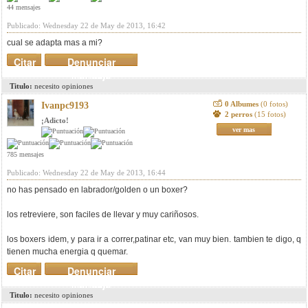
44 mensajes
Publicado: Wednesday 22 de May de 2013, 16:42
cual se adapta mas a mi?
Citar
Denunciar
mensaje
Titulo:
necesito opiniones
0 Albumes
(0 fotos)
Ivanpc9193
2 perros
(15 fotos)
¡Adicto!
ver mas
785 mensajes
Publicado: Wednesday 22 de May de 2013, 16:44
no has pensado en labrador/golden o un boxer?
los retreviere, son faciles de llevar y muy cariñosos.
los boxers idem, y para ir a correr,patinar etc, van muy bien. tambien te digo, q
tienen mucha energia q quemar.
Citar
Denunciar
mensaje
Titulo:
necesito opiniones