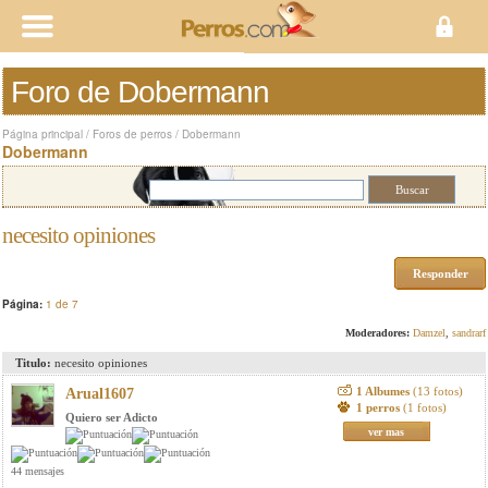
Foro de Dobermann
Página principal
/
Foros de perros
/
Dobermann
Dobermann
necesito opiniones
Responder
Página:
1 de 7
Moderadores:
Damzel
,
sandrarf
Titulo:
necesito opiniones
1 Albumes
(13 fotos)
Arual1607
1 perros
(1 fotos)
Quiero ser Adicto
ver mas
44 mensajes