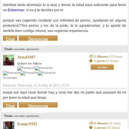
mientras tanto ahorras(o lo q sea) y tienes la edad para suficiente para tener
un
Doberman
si es q te decides por el.
porque vas cogiendo contacto con infinidad de perros, ayudando en alguna
protectora??los perros y los de la prote, te lo agradecerian, y tu aparte de
sentirte bien contigo misma, vas cogiendo experiencia.
Citar
Denunciar
mensaje
Titulo:
necesito opiniones
1 Albumes
(13 fotos)
Arual1607
1 perros
(1 fotos)
Quiero ser Adicto
ver mas
44 mensajes
Publicado: Wednesday 22 de May de 2013, 16:35
esque por aquí nose donde hay..y nose me dijo mi padre que pasaran de mi
por tener la edad que tengo.
Citar
Denunciar
mensaje
Titulo:
necesito opiniones
0 Albumes
(0 fotos)
Ivanpc9193
2 perros
(15 fotos)