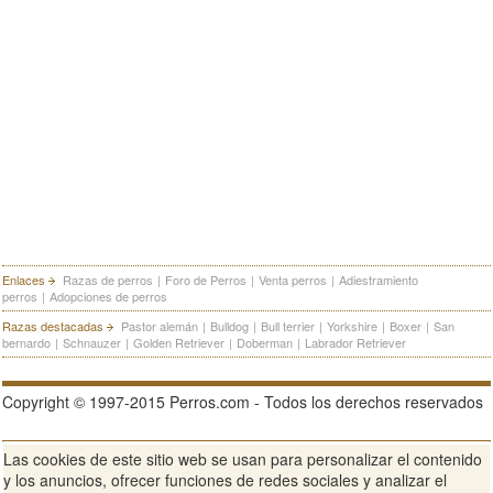
Enlaces
Razas de perros
|
Foro de Perros
|
Venta perros
|
Adiestramiento
perros
|
Adopciones de perros
Razas destacadas
Pastor alemán
|
Bulldog
|
Bull terrier
|
Yorkshire
|
Boxer
|
San
bernardo
|
Schnauzer
|
Golden Retriever
|
Doberman
|
Labrador Retriever
Copyright © 1997-2015 Perros.com - Todos los derechos reservados
Las cookies de este sitio web se usan para personalizar el contenido
Publicidad en Perros.com
|
Contacte
|
Aviso Legal
|
Política de
y los anuncios, ofrecer funciones de redes sociales y analizar el
privacidad
|
Condiciones de uso