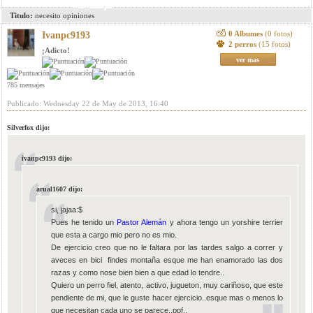
mensaje
Titulo:
necesito opiniones
0 Albumes
(0 fotos)
Ivanpc9193
2 perros
(15 fotos)
¡Adicto!
ver mas
785 mensajes
Publicado: Wednesday 22 de May de 2013, 16:40
Silverfox dijo:
ivanpc9193 dijo:
arual1607 dijo:
si, jajaa:$
Pues he tenido un
Pastor Alemán
y ahora tengo un yorshire terrier
que esta a cargo mio pero no es mio.
De ejercicio creo que no le faltara por las tardes salgo a correr y
aveces en bici findes montaña esque me han enamorado las dos
razas y como nose bien bien a que edad lo tendre..
Quiero un perro fiel, atento, activo, jugueton, muy cariñoso, que este
pendiente de mi, que le guste hacer ejercicio..esque mas o menos lo
que necesitan cada uno se parece..ppf..