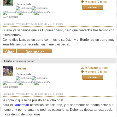
0 perros
(0 fotos)
¡Adicto Total!
ver mas
6237 mensajes
Publicado: Wednesday 22 de May de 2013, 16:16
Bueno ya sabemos que es tu primer perro, pero que contactos has tenido con
otros perros?
Como dice Ivan, es un perro con mucho carácter, y el Border es un perro muy
sensible, ambos necesitan un manejo especial.
Citar
Denunciar
mensaje
Titulo:
necesito opiniones
0 Albumes
(3 fotos)
Lorien
0 perros
(0 fotos)
¡Adicto Total!
ver mas
1688 mensajes
Publicado: Wednesday 22 de May de 2013, 16:18
te copio lo que te he puesto en el otro post
para el
Doberman
necesitas licencia ppp, y al ser menor no podria estar a tu
nombre, y por lo tanto no podrias pasearlo tu. Deberias descartar esa opcion
hasta dentro de unos años.