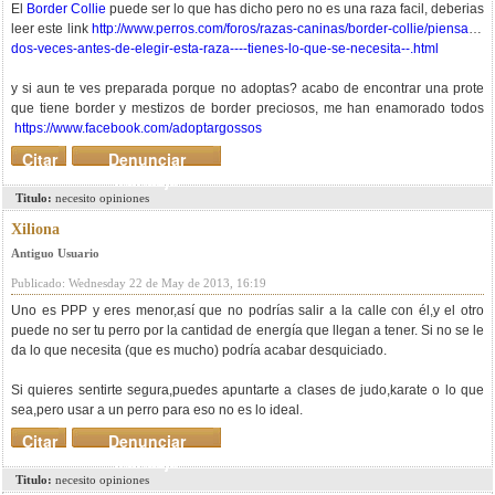
El
Border Collie
puede ser lo que has dicho pero no es una raza facil, deberias
leer este link
http://www.perros.com/foros/razas-caninas/border-collie/piensalo-
dos-veces-antes-de-elegir-esta-raza----tienes-lo-que-se-necesita--.html
y si aun te ves preparada porque no adoptas? acabo de encontrar una prote
que tiene border y mestizos de border preciosos, me han enamorado todos
https://www.facebook.com/adoptargossos
Citar
Denunciar
mensaje
Titulo:
necesito opiniones
Xiliona
Antiguo Usuario
Publicado: Wednesday 22 de May de 2013, 16:19
Uno es PPP y eres menor,así que no podrías salir a la calle con él,y el otro
puede no ser tu perro por la cantidad de energía que llegan a tener. Si no se le
da lo que necesita (que es mucho) podría acabar desquiciado.
Si quieres sentirte segura,puedes apuntarte a clases de judo,karate o lo que
sea,pero usar a un perro para eso no es lo ideal.
Citar
Denunciar
mensaje
Titulo:
necesito opiniones