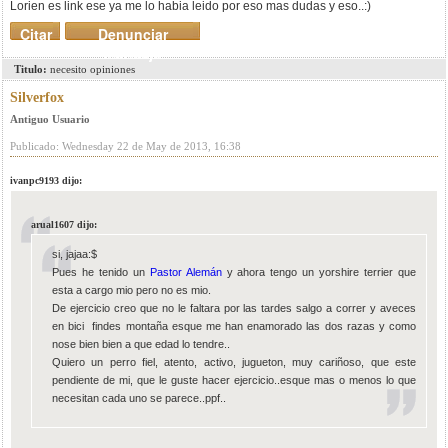
Lorien es link ese ya me lo habia leido por eso mas dudas y eso..:)
Citar
Denunciar
mensaje
Titulo:
necesito opiniones
Silverfox
Antiguo Usuario
Publicado: Wednesday 22 de May de 2013, 16:38
ivanpc9193 dijo:
arual1607 dijo:
si, jajaa:$
Pues he tenido un
Pastor Alemán
y ahora tengo un yorshire terrier que
esta a cargo mio pero no es mio.
De ejercicio creo que no le faltara por las tardes salgo a correr y aveces
en bici findes montaña esque me han enamorado las dos razas y como
nose bien bien a que edad lo tendre..
Quiero un perro fiel, atento, activo, jugueton, muy cariñoso, que este
pendiente de mi, que le guste hacer ejercicio..esque mas o menos lo que
necesitan cada uno se parece..ppf..