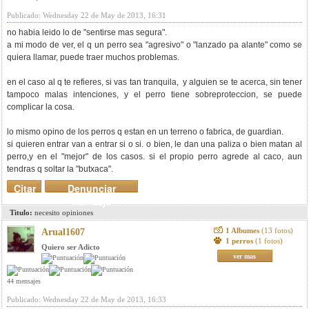
Publicado: Wednesday 22 de May de 2013, 16:31
no habia leido lo de "sentirse mas segura".
a mi modo de ver, el q un perro sea "agresivo" o "lanzado pa alante" como se
quiera llamar, puede traer muchos problemas.
en el caso al q te refieres, si vas tan tranquila, y alguien se te acerca, sin tener
tampoco malas intenciones, y el perro tiene sobreproteccion, se puede
complicar la cosa.
lo mismo opino de los perros q estan en un terreno o fabrica, de guardian.
si quieren entrar van a entrar si o si. o bien, le dan una paliza o bien matan al
perro,y en el "mejor" de los casos. si el propio perro agrede al caco, aun
tendras q soltar la "butxaca".
Citar
Denunciar
mensaje
Titulo:
necesito opiniones
1 Albumes
(13 fotos)
Arual1607
1 perros
(1 fotos)
Quiero ser Adicto
ver mas
44 mensajes
Publicado: Wednesday 22 de May de 2013, 16:33