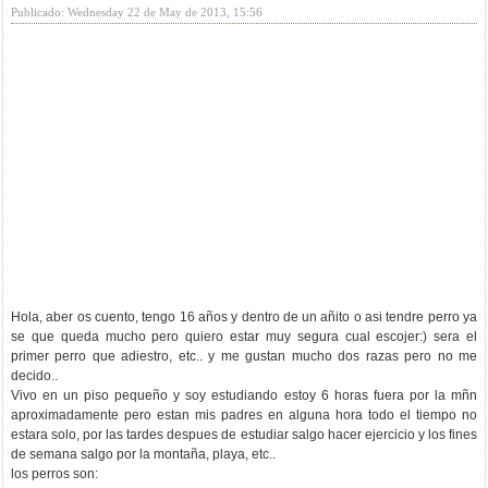
Publicado: Wednesday 22 de May de 2013, 15:56
Hola, aber os cuento, tengo 16 años y dentro de un añito o asi tendre perro ya
se que queda mucho pero quiero estar muy segura cual escojer:) sera el
primer perro que adiestro, etc.. y me gustan mucho dos razas pero no me
decido..
Vivo en un piso pequeño y soy estudiando estoy 6 horas fuera por la mñn
aproximadamente pero estan mis padres en alguna hora todo el tiempo no
estara solo, por las tardes despues de estudiar salgo hacer ejercicio y los fines
de semana salgo por la montaña, playa, etc..
los perros son: