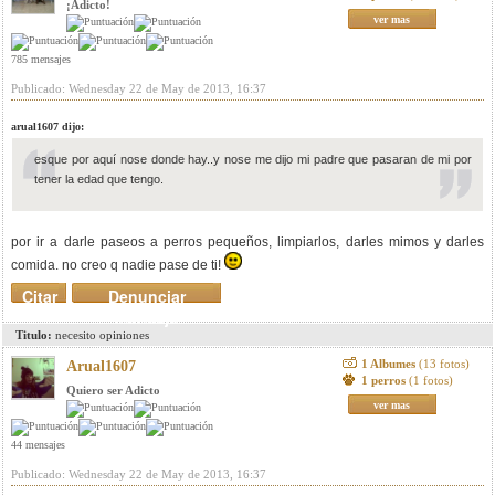
¡Adicto!
ver mas
785 mensajes
Publicado: Wednesday 22 de May de 2013, 16:37
arual1607 dijo:
esque por aquí nose donde hay..y nose me dijo mi padre que pasaran de mi por
tener la edad que tengo.
por ir a darle paseos a perros pequeños, limpiarlos, darles mimos y darles
comida. no creo q nadie pase de ti!
Citar
Denunciar
mensaje
Titulo:
necesito opiniones
1 Albumes
(13 fotos)
Arual1607
1 perros
(1 fotos)
Quiero ser Adicto
ver mas
44 mensajes
Publicado: Wednesday 22 de May de 2013, 16:37