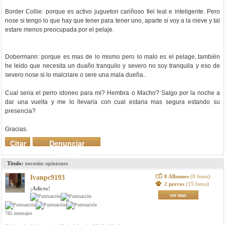
Border Collie: porque es activo jugueton cariñoso fiel leal e inteligente. Pero
nose si tengo lo que hay que tener para tener uno, aparte si voy a la nieve y tal
estare menos preocupada por el pelaje.
Dobermann: porque es mas de lo mismo pero lo malo es el pelage..también
he leido que necesita un duaño tranquilo y severo no soy tranquila y eso de
severo nose si lo malcriare o sere una mala dueña..
Cual seria el perro idoneo para mi? Hembra o Macho? Salgo por la noche a
dar una vuelta y me lo llevaria con cual estaria mas segura estando su
presencia?
Gracias.
Citar
Denunciar
mensaje
Titulo:
necesito opiniones
0 Albumes
(0 fotos)
Ivanpc9193
2 perros
(15 fotos)
¡Adicto!
ver mas
785 mensajes