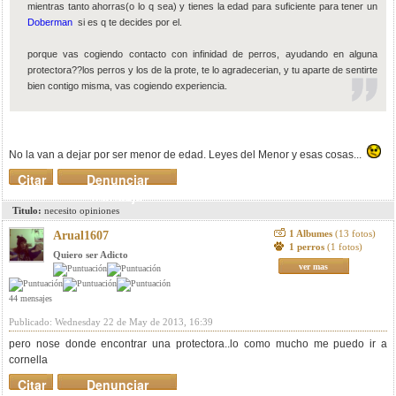
mientras tanto ahorras(o lo q sea) y tienes la edad para suficiente para tener un
Doberman
si es q te decides por el.
porque vas cogiendo contacto con infinidad de perros, ayudando en alguna
protectora??los perros y los de la prote, te lo agradecerian, y tu aparte de sentirte
bien contigo misma, vas cogiendo experiencia.
No la van a dejar por ser menor de edad. Leyes del Menor y esas cosas...
Citar
Denunciar
mensaje
Titulo:
necesito opiniones
1 Albumes
(13 fotos)
Arual1607
1 perros
(1 fotos)
Quiero ser Adicto
ver mas
44 mensajes
Publicado: Wednesday 22 de May de 2013, 16:39
pero nose donde encontrar una protectora..lo como mucho me puedo ir a
cornella
Citar
Denunciar