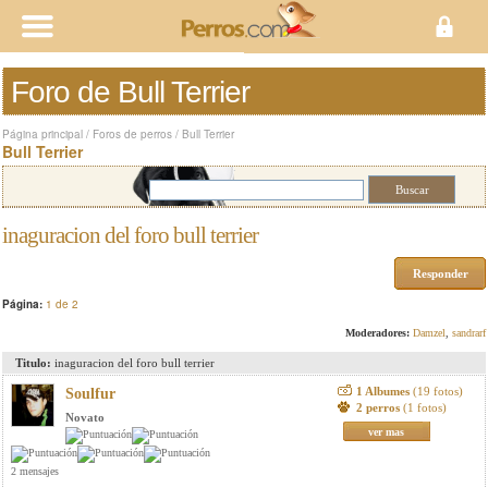
Foro de Bull Terrier
Página principal
/
Foros de perros
/
Bull Terrier
Bull Terrier
inaguracion del foro bull terrier
Responder
Página:
1 de 2
Moderadores:
Damzel
,
sandrarf
Titulo:
inaguracion del foro bull terrier
1 Albumes
(19 fotos)
Soulfur
2 perros
(1 fotos)
Novato
ver mas
2 mensajes