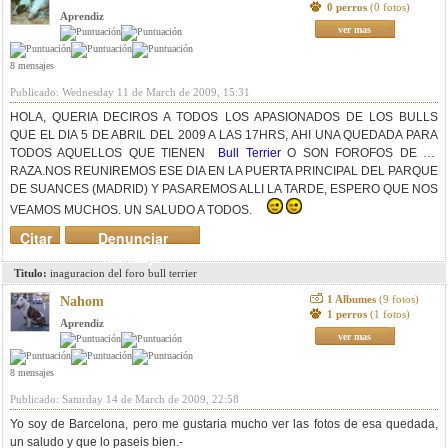
0 perros
(0 fotos)
Aprendiz
ver mas
8 mensajes
Publicado: Wednesday 11 de March de 2009, 15:31
HOLA, QUERIA DECIROS A TODOS LOS APASIONADOS DE LOS BULLS
QUE EL DIA 5 DE ABRIL DEL 2009 A LAS 17HRS, AHI UNA QUEDADA PARA
TODOS AQUELLOS QUE TIENEN
Bull Terrier
O SON FOROFOS DE LA
RAZA.NOS REUNIREMOS ESE DIA EN LA PUERTA PRINCIPAL DEL PARQUE
DE SUANCES (MADRID) Y PASAREMOS ALLI LA TARDE, ESPERO QUE NOS
VEAMOS MUCHOS. UN SALUDO A TODOS.
Citar
Denunciar
mensaje
Titulo:
inaguracion del foro bull terrier
1 Albumes
(9 fotos)
Nahom
1 perros
(1 fotos)
Aprendiz
ver mas
8 mensajes
Publicado: Saturday 14 de March de 2009, 22:58
Yo soy de Barcelona, pero me gustaria mucho ver las fotos de esa quedada,
un saludo y que lo paseis bien.-