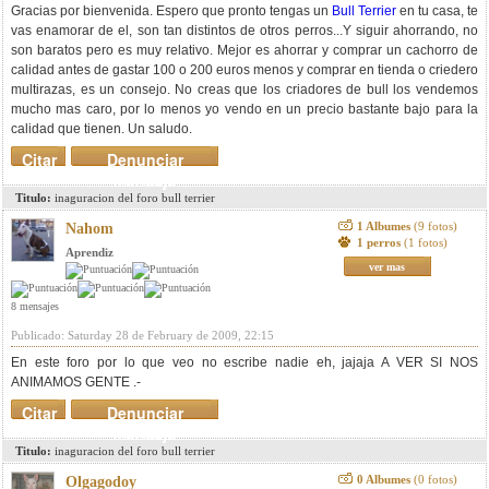
Gracias por bienvenida. Espero que pronto tengas un
Bull Terrier
en tu casa, te
vas enamorar de el, son tan distintos de otros perros...Y siguir ahorrando, no
son baratos pero es muy relativo. Mejor es ahorrar y comprar un cachorro de
calidad antes de gastar 100 o 200 euros menos y comprar en tienda o criedero
multirazas, es un consejo. No creas que los criadores de bull los vendemos
mucho mas caro, por lo menos yo vendo en un precio bastante bajo para la
calidad que tienen. Un saludo.
Citar
Denunciar
mensaje
Titulo:
inaguracion del foro bull terrier
1 Albumes
(9 fotos)
Nahom
1 perros
(1 fotos)
Aprendiz
ver mas
8 mensajes
Publicado: Saturday 28 de February de 2009, 22:15
En este foro por lo que veo no escribe nadie eh, jajaja A VER SI NOS
ANIMAMOS GENTE .-
Citar
Denunciar
mensaje
Titulo:
inaguracion del foro bull terrier
0 Albumes
(0 fotos)
Olgagodoy