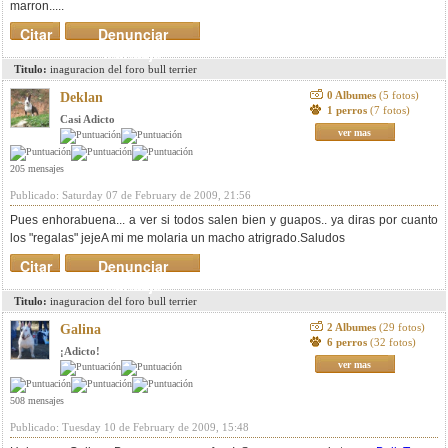
marron.....
Citar
Denunciar
mensaje
Titulo:
inaguracion del foro bull terrier
0 Albumes
(5 fotos)
Deklan
1 perros
(7 fotos)
Casi Adicto
ver mas
205 mensajes
Publicado: Saturday 07 de February de 2009, 21:56
Pues enhorabuena... a ver si todos salen bien y guapos.. ya diras por cuanto
los "regalas" jejeA mi me molaria un macho atrigrado.Saludos
Citar
Denunciar
mensaje
Titulo:
inaguracion del foro bull terrier
2 Albumes
(29 fotos)
Galina
6 perros
(32 fotos)
¡Adicto!
ver mas
508 mensajes
Publicado: Tuesday 10 de February de 2009, 15:48