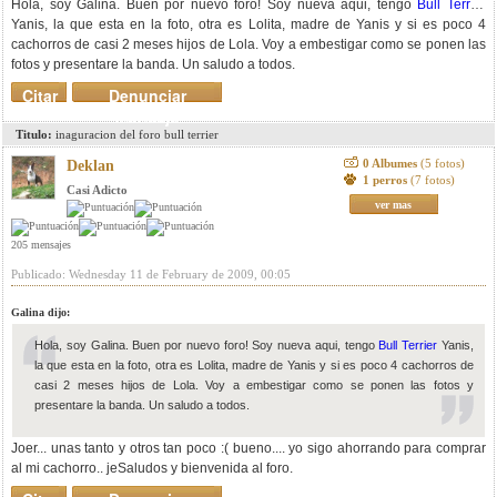
Hola, soy Galina. Buen por nuevo foro! Soy nueva aqui, tengo
Bull Terrier
Yanis, la que esta en la foto, otra es Lolita, madre de Yanis y si es poco 4
cachorros de casi 2 meses hijos de Lola. Voy a embestigar como se ponen las
fotos y presentare la banda. Un saludo a todos.
Citar
Denunciar
mensaje
Titulo:
inaguracion del foro bull terrier
0 Albumes
(5 fotos)
Deklan
1 perros
(7 fotos)
Casi Adicto
ver mas
205 mensajes
Publicado: Wednesday 11 de February de 2009, 00:05
Galina dijo:
Hola, soy Galina. Buen por nuevo foro! Soy nueva aqui, tengo
Bull Terrier
Yanis,
la que esta en la foto, otra es Lolita, madre de Yanis y si es poco 4 cachorros de
casi 2 meses hijos de Lola. Voy a embestigar como se ponen las fotos y
presentare la banda. Un saludo a todos.
Joer... unas tanto y otros tan poco :( bueno.... yo sigo ahorrando para comprar
al mi cachorro.. jeSaludos y bienvenida al foro.