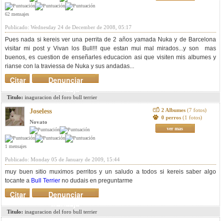
62 mensajes
Publicado: Wednesday 24 de December de 2008, 05:17
Pues nada si kereis ver una perrita de 2 años yamada Nuka y de Barcelona
visitar mi post y Vivan los Bull!!! que estan mui mal mirados...y son mas
buenos, es cuestion de enseñarles educacion asi que visiten mis albumes y
rianse con la traviessa de Nuka y sus andadas...
Citar
Denunciar
mensaje
Titulo:
inaguracion del foro bull terrier
2 Albumes
(7 fotos)
Joseless
0 perros
(1 fotos)
Novato
ver mas
1 mensajes
Publicado: Monday 05 de January de 2009, 15:44
muy buen sitio muximos perritos y un saludo a todos si kereis saber algo
tocante a
Bull Terrier
no dudais en preguntarme
Citar
Denunciar
mensaje
Titulo:
inaguracion del foro bull terrier