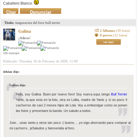
Caballero Blanco.
Citar
Denunciar
mensaje
Titulo:
inaguracion del foro bull terrier
2 Albumes
(29 fotos)
Galina
6 perros
(32 fotos)
¡Adicto!
ver mas
508 mensajes
Publicado: Thursday 26 de February de 2009, 11:09
deklan dijo:
Galina dijo:
Hola, soy Galina. Buen por nuevo foro! Soy nueva aqui, tengo
Bull Terrier
Yanis, la que esta en la foto, otra es Lolita, madre de Yanis y si es poco 4
cachorros de casi 2 meses hijos de Lola. Voy a embestigar como se ponen
las fotos y presentare la banda. Un saludo a todos.
Joer... unas tanto y otros tan poco :( bueno.... yo sigo ahorrando para comprar al
mi cachorro.. jeSaludos y bienvenida al foro.