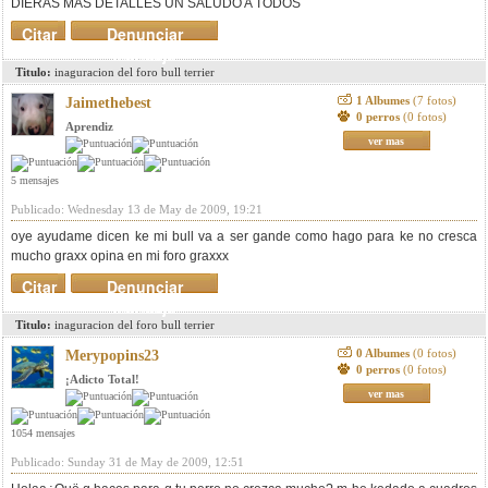
DIERAS MAS DETALLES UN SALUDO A TODOS
Citar
Denunciar
mensaje
Titulo:
inaguracion del foro bull terrier
1 Albumes
(7 fotos)
Jaimethebest
0 perros
(0 fotos)
Aprendiz
ver mas
5 mensajes
Publicado: Wednesday 13 de May de 2009, 19:21
oye ayudame dicen ke mi bull va a ser gande como hago para ke no cresca
mucho graxx opina en mi foro graxxx
Citar
Denunciar
mensaje
Titulo:
inaguracion del foro bull terrier
0 Albumes
(0 fotos)
Merypopins23
0 perros
(0 fotos)
¡Adicto Total!
ver mas
1054 mensajes
Publicado: Sunday 31 de May de 2009, 12:51