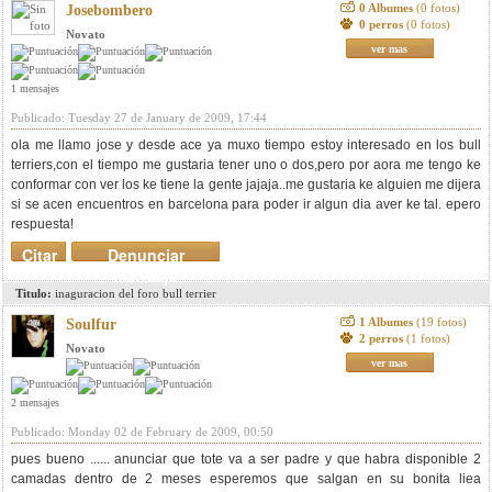
0 Albumes
(0 fotos)
Josebombero
0 perros
(0 fotos)
Novato
ver mas
1 mensajes
Publicado: Tuesday 27 de January de 2009, 17:44
ola me llamo jose y desde ace ya muxo tiempo estoy interesado en los bull
terriers,con el tiempo me gustaria tener uno o dos,pero por aora me tengo ke
conformar con ver los ke tiene la gente jajaja..me gustaria ke alguien me dijera
si se acen encuentros en barcelona para poder ir algun dia aver ke tal. epero
respuesta!
Citar
Denunciar
mensaje
Titulo:
inaguracion del foro bull terrier
1 Albumes
(19 fotos)
Soulfur
2 perros
(1 fotos)
Novato
ver mas
2 mensajes
Publicado: Monday 02 de February de 2009, 00:50
pues bueno ...... anunciar que tote va a ser padre y que habra disponible 2
camadas dentro de 2 meses esperemos que salgan en su bonita liea