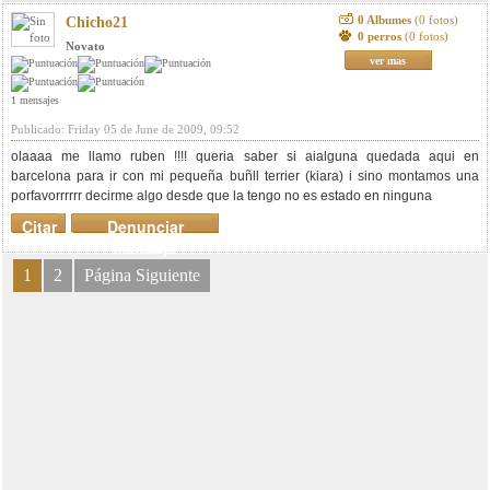
0 Albumes
(0 fotos)
Chicho21
0 perros
(0 fotos)
Novato
ver mas
1 mensajes
Publicado: Friday 05 de June de 2009, 09:52
olaaaa me llamo ruben !!!! queria saber si aialguna quedada aqui en
barcelona para ir con mi pequeña buñll terrier (kiara) i sino montamos una
porfavorrrrrr decirme algo desde que la tengo no es estado en ninguna
Citar
Denunciar
mensaje
1
2
Página Siguiente