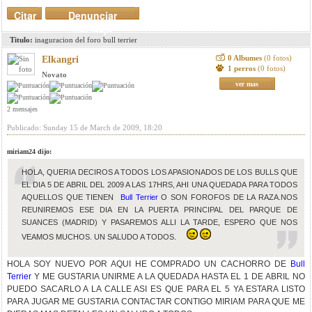
Citar
Denunciar
mensaje
Titulo:
inaguracion del foro bull terrier
0 Albumes
(0 fotos)
Elkangri
1 perros
(0 fotos)
Novato
ver mas
2 mensajes
Publicado: Sunday 15 de March de 2009, 18:20
miriam24 dijo:
HOLA, QUERIA DECIROS A TODOS LOS APASIONADOS DE LOS BULLS QUE
EL DIA 5 DE ABRIL DEL 2009 A LAS 17HRS, AHI UNA QUEDADA PARA TODOS
AQUELLOS QUE TIENEN
Bull Terrier
O SON FOROFOS DE LA RAZA.NOS
REUNIREMOS ESE DIA EN LA PUERTA PRINCIPAL DEL PARQUE DE
SUANCES (MADRID) Y PASAREMOS ALLI LA TARDE, ESPERO QUE NOS
VEAMOS MUCHOS. UN SALUDO A TODOS.
HOLA SOY NUEVO POR AQUI HE COMPRADO UN CACHORRO DE
Bull
Terrier
Y ME GUSTARIA UNIRME A LA QUEDADA HASTA EL 1 DE ABRIL NO
PUEDO SACARLO A LA CALLE ASI ES QUE PARA EL 5 YA ESTARA LISTO
PARA JUGAR ME GUSTARIA CONTACTAR CONTIGO MIRIAM PARA QUE ME