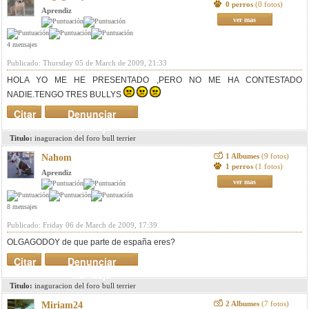
0 perros
(0 fotos)
Aprendiz
ver mas
4 mensajes
Publicado: Thursday 05 de March de 2009, 21:33
HOLA YO ME HE PRESENTADO ,PERO NO ME HA CONTESTADO
NADIE.TENGO TRES BULLYS
Citar
Denunciar
mensaje
Titulo:
inaguracion del foro bull terrier
1 Albumes
(9 fotos)
Nahom
1 perros
(1 fotos)
Aprendiz
ver mas
8 mensajes
Publicado: Friday 06 de March de 2009, 17:39
OLGAGODOY de que parte de españa eres?
Citar
Denunciar
mensaje
Titulo:
inaguracion del foro bull terrier
2 Albumes
(7 fotos)
Miriam24