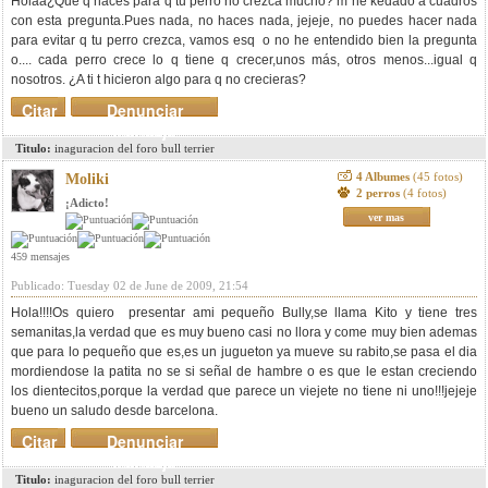
Holaa¿Quë q haces para q tu perro no crezca mucho? m he kedado a cuadros
con esta pregunta.Pues nada, no haces nada, jejeje, no puedes hacer nada
para evitar q tu perro crezca, vamos esq o no he entendido bien la pregunta
o.... cada perro crece lo q tiene q crecer,unos más, otros menos...igual q
nosotros. ¿A ti t hicieron algo para q no crecieras?
Citar
Denunciar
mensaje
Titulo:
inaguracion del foro bull terrier
4 Albumes
(45 fotos)
Moliki
2 perros
(4 fotos)
¡Adicto!
ver mas
459 mensajes
Publicado: Tuesday 02 de June de 2009, 21:54
Hola!!!!Os quiero presentar ami pequeño Bully,se llama Kito y tiene tres
semanitas,la verdad que es muy bueno casi no llora y come muy bien ademas
que para lo pequeño que es,es un jugueton ya mueve su rabito,se pasa el dia
mordiendose la patita no se si señal de hambre o es que le estan creciendo
los dientecitos,porque la verdad que parece un viejete no tiene ni uno!!!jejeje
bueno un saludo desde barcelona.
Citar
Denunciar
mensaje
Titulo:
inaguracion del foro bull terrier