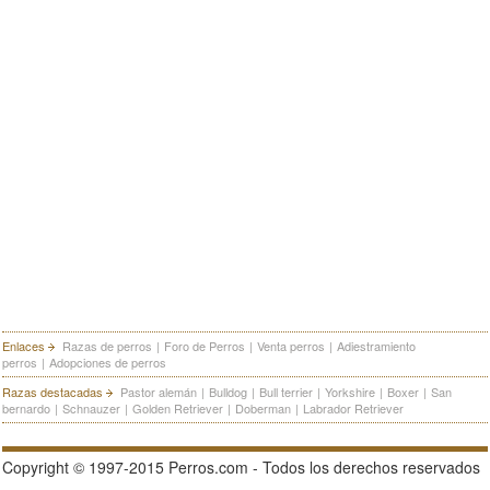
Enlaces
Razas de perros
|
Foro de Perros
|
Venta perros
|
Adiestramiento
perros
|
Adopciones de perros
Razas destacadas
Pastor alemán
|
Bulldog
|
Bull terrier
|
Yorkshire
|
Boxer
|
San
bernardo
|
Schnauzer
|
Golden Retriever
|
Doberman
|
Labrador Retriever
Copyright © 1997-2015 Perros.com - Todos los derechos reservados