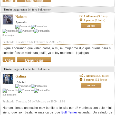
Citar
Denunciar
mensaje
Titulo:
inaguracion del foro bull terrier
1 Albumes
(9 fotos)
Nahom
1 perros
(1 fotos)
Aprendiz
ver mas
8 mensajes
Publicado: Tuesday 24 de February de 2009, 22:21
Sigue ahorrando que valen caros, a mi, mi mujer me dijo que queria para su
cumpleaños un miniatura, puffff, ya estoy reuniendo. jajajajjaaj.-
Citar
Denunciar
mensaje
Titulo:
inaguracion del foro bull terrier
2 Albumes
(29 fotos)
Galina
6 perros
(32 fotos)
¡Adicto!
ver mas
508 mensajes
Publicado: Thursday 26 de February de 2009, 11:01
Nahom, tienes un macho muy bonito te felisito por el! y animos con este mini,
sierto que son bastante mas caros que
Bull Terrier
estandar. Un saludo de