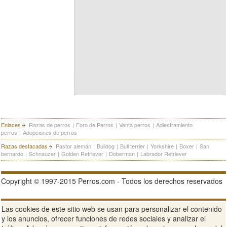
Enlaces
Razas de perros
|
Foro de Perros
|
Venta perros
|
Adiestramiento
perros
|
Adopciones de perros
Razas destacadas
Pastor alemán
|
Bulldog
|
Bull terrier
|
Yorkshire
|
Boxer
|
San
bernardo
|
Schnauzer
|
Golden Retriever
|
Doberman
|
Labrador Retriever
Copyright © 1997-2015 Perros.com - Todos los derechos reservados
Publicidad en Perros.com
|
Contacte
|
Aviso Legal
|
Política de
Las cookies de este sitio web se usan para personalizar el contenido
privacidad
|
Condiciones de uso
y los anuncios, ofrecer funciones de redes sociales y analizar el