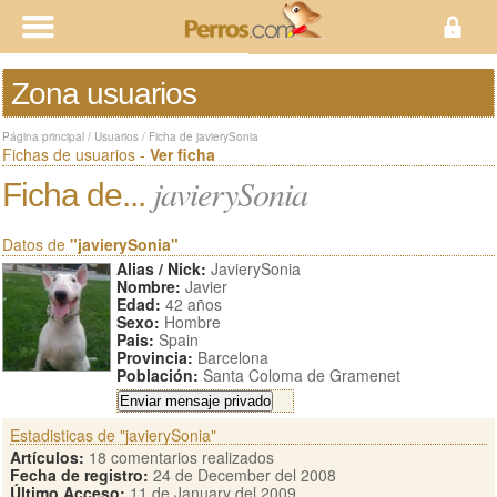
Zona usuarios
Página principal
/
Usuarios
/
Ficha de javierySonia
Fichas de usuarios -
Ver ficha
javierySonia
Ficha de...
Datos de
"javierySonia"
Alias / Nick:
JavierySonia
Nombre:
Javier
Edad:
42 años
Sexo:
Hombre
Pais:
Spain
Provincia:
Barcelona
Población:
Santa Coloma de Gramenet
Estadisticas de "javierySonia"
Artículos:
18 comentarios realizados
Fecha de registro:
24 de December del 2008
Último Acceso:
11 de January del 2009