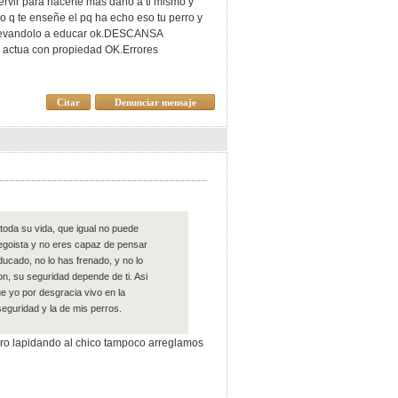
ervir para hacerte mas daño a ti mismo y
go q te enseñe el pq ha echo eso tu perro y
y llevandolo a educar ok.DESCANSA
y actua con propiedad OK.Errores
Citar
Denunciar mensaje
toda su vida, que igual no puede
o egoista y no eres capaz de pensar
ucado, no lo has frenado, y no lo
on, su seguridad depende de ti. Asi
ue yo por desgracia vivo en la
eguridad y la de mis perros.
ero lapidando al chico tampoco arreglamos