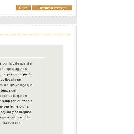
Citar
Denunciar mensaje
por la calle que si el
enerte que pagar los
a mi perro porque lo
se llevaria un
n la culpa,yo digo que
n busca del
ncio "e dije que no
e hubiesen quitado a
ue vea le meto una
cojiera y se cargase
despues al dueño lo
ma, habrian mas