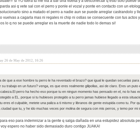
date!Y si YO fuera tu me iva a dar una vuelta y a desconectar q esto solo puede s
 parda asi q vete sal con el perro y ponle el vozal y ponte en contacto con un etolo
solucionarlo sino a matado el perro a nadie aun se puede arreglar castrandolo 
uelvas a cagarla mas ni regales ni chip ni ostias se consecuente con tus actos 
s lo q no se puede arreglar es la muerte de nadie todo lo demas si!
day 26 de May de 2012, 16:26
 de que a ese hombre tu perro le ha reventado el brazo? que igual le quedan secuelas para 
r su trabajo en un futuro? venga, es que eres realmente gilipollas, asi de claro. Eres un put
 cabeza.El perro ha hecho eso porque tu en ningun momento has pensado en el, no lo has ed
otegido a EL. porque si tu hubieses protegido a tu perro jamas hubiese llegado a esta situaci
u eres el culpable, metete una paliza a ti mismo y libranos de gente estupida como tu. Por q
ciudad que tu, y he ido muchas veces por molina de segura con mis perros, y temo por mi s
 para eso para indemnizar a la gente q salga dañada en una estupidez absoluta p
 voy espero no haber sido demasiado duro contigo JUAKA!