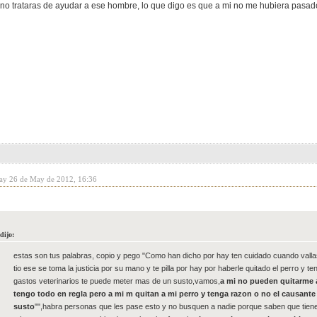
 no trataras de ayudar a ese hombre, lo que digo es que a mi no me hubiera pasad
day 26 de May de 2012, 16:36
dijo:
estas son tus palabras, copio y pego "Como han dicho por hay ten cuidado cuando vallas 
tio ese se toma la justicia por su mano y te pilla por hay por haberle quitado el perro y t
gastos veterinarios te puede meter mas de un susto,vamos,
a mi no pueden quitarme 
tengo todo en regla pero a mi m quitan a mi perro y tenga razon o no el causante 
susto
"",habra personas que les pase esto y no busquen a nadie porque saben que tiene