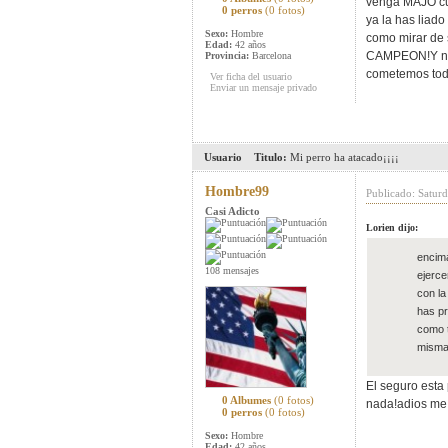
venga MAJO cui
0 perros
(0 fotos)
ya la has liado
Sexo:
Hombre
como mirar de 
Edad:
42 años
CAMPEON!Y no v
Provincia:
Barcelona
cometemos todo
Ver ficha del usuario
Enviar un mensaje privado
Usuario
Titulo:
Mi perro ha atacado¡¡¡¡
Hombre99
Publicado: Satur
Casi Adicto
Lorien dijo:
encima
108 mensajes
ejerce
con la
has pr
como t
misma 
El seguro esta
0 Albumes
(0 fotos)
nada!adios me
0 perros
(0 fotos)
Sexo:
Hombre
Edad:
42 años