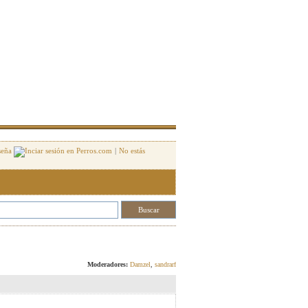
seña
|
No estás
Responder
Moderadores:
Damzel
,
sandrarf