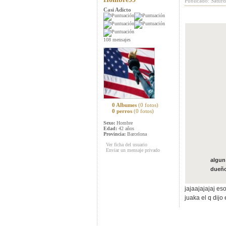
Publicado: Satur
Casi Adicto
108 mensajes
0 Albumes
(0 fotos)
0 perros
(0 fotos)
Sexo:
Hombre
Edad:
42 años
Provincia:
Barcelona
Ver ficha del usuario
Enviar un mensaje privado
algun
dueño
jajaajajajaj es
juaka el q dijo