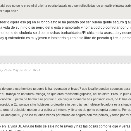
ajajaj eso no se lo cree ni el q lo ha escrito jaajaja eso son gilipolladas de un calibre inalcanza
el q dijo eso?
reer q dijera eso pq en el fondo esto le ha pasado por ser buena gente seguro q a
 la vida de su niño o su perro del q esta enamorado y no ha podido controlar por un
momento de chuleria se dicen muchas barbaridades!El chico esta asustado y nece
ay q entenderlo es muy joven e inexperto quien este libre de pecado q tire la pr
day 26 de May de 2012, 16:21
 de que a ese hombre tu perro le ha reventado el brazo? que igual le quedan secuelas para 
r su trabajo en un futuro? venga, es que eres realmente gilipollas, asi de claro. Eres un put
 cabeza.El perro ha hecho eso porque tu en ningun momento has pensado en el, no lo has ed
otegido a EL. porque si tu hubieses protegido a tu perro jamas hubiese llegado a esta situaci
u eres el culpable, metete una paliza a ti mismo y libranos de gente estupida como tu. Por q
ciudad que tu, y he ido muchas veces por molina de segura con mis perros, y temo por mi s
e en la vida JUAKA de todo se sale no te rayes y haz las cosas como te dije y vera