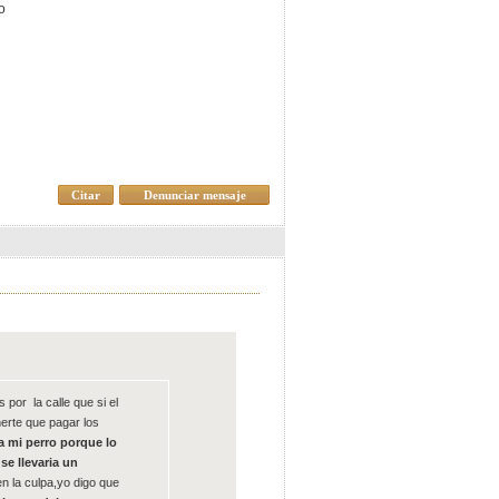
o
Citar
Denunciar mensaje
por la calle que si el
enerte que pagar los
a mi perro porque lo
se llevaria un
n la culpa,yo digo que