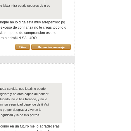
ble jajaja mira estais seguros de q es
unque no lo diga esta muy arrepentido pq
 exceso de confianza no te creas todo lo q
sita un poco de comprension es eso
imera piedra!UN SALUDO.
Citar
Denunciar mensaje
toda su vida, que igual no puede
o egoista y no eres capaz de pensar
ucado, no lo has frenado, y no lo
on, su seguridad depende de ti. Asi
ue yo por desgracia vivo en la
eguridad y la de mis perros.
s como en un futuro me lo agradeceras