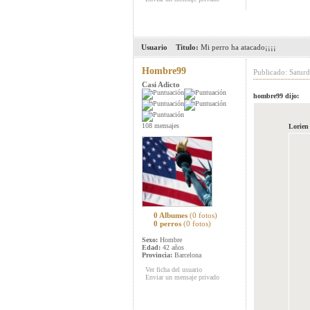
Usuario
Titulo:
Mi perro ha atacado¡¡¡¡
Hombre99
Publicado: Satur
Casi Adicto
hombre99 dijo:
108 mensajes
Lorien 
0 Albumes
(0 fotos)
0 perros
(0 fotos)
Sexo:
Hombre
Edad:
42 años
Provincia:
Barcelona
Ver ficha del usuario
Enviar un mensaje privado