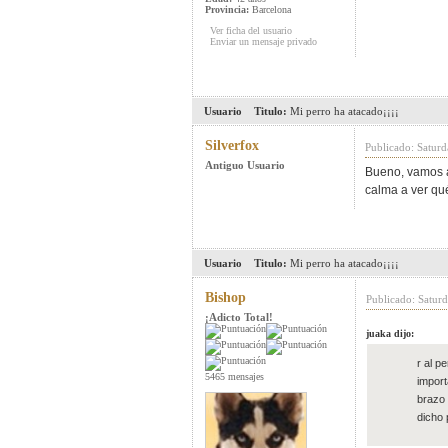
Provincia:
Barcelona
Ver ficha del usuario
Enviar un mensaje privado
Usuario
Titulo:
Mi perro ha atacado¡¡¡¡
Silverfox
Publicado: Satur
Antiguo Usuario
Bueno, vamos a
calma a ver qu
Usuario
Titulo:
Mi perro ha atacado¡¡¡¡
Bishop
Publicado: Satur
¡Adicto Total!
juaka dijo:
r al p
5465 mensajes
import
brazo 
dicho 