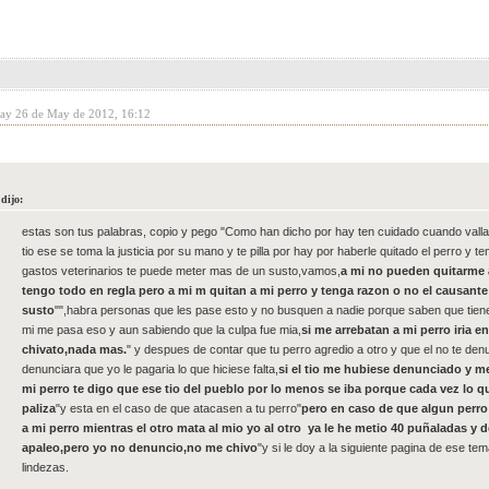
day 26 de May de 2012, 16:12
dijo:
estas son tus palabras, copio y pego "Como han dicho por hay ten cuidado cuando vallas 
tio ese se toma la justicia por su mano y te pilla por hay por haberle quitado el perro y t
gastos veterinarios te puede meter mas de un susto,vamos,
a mi no pueden quitarme 
tengo todo en regla pero a mi m quitan a mi perro y tenga razon o no el causante 
susto
"",habra personas que les pase esto y no busquen a nadie porque saben que tiene
mi me pasa eso y aun sabiendo que la culpa fue mia,
si me arrebatan a mi perro iria e
chivato,nada mas.
" y despues de contar que tu perro agredio a otro y que el no te denu
denunciara que yo le pagaria lo que hiciese falta,
si el tio me hubiese denunciado y m
mi perro te digo que ese tio del pueblo por lo menos se iba porque cada vez lo q
paliza
"y esta en el caso de que atacasen a tu perro"
pero en caso de que algun perro 
a mi perro mientras el otro mata al mio yo al otro ya le he metio 40 puñaladas y 
apaleo,pero yo no denuncio,no me chivo
"y si le doy a la siguiente pagina de ese te
lindezas.