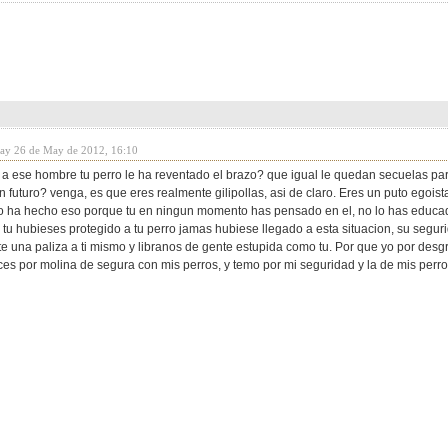
day 26 de May de 2012, 16:10
a ese hombre tu perro le ha reventado el brazo? que igual le quedan secuelas par
n futuro? venga, es que eres realmente gilipollas, asi de claro. Eres un puto egois
o ha hecho eso porque tu en ningun momento has pensado en el, no lo has educado
 tu hubieses protegido a tu perro jamas hubiese llegado a esta situacion, su segur
e una paliza a ti mismo y libranos de gente estupida como tu. Por que yo por desgr
es por molina de segura con mis perros, y temo por mi seguridad y la de mis perro