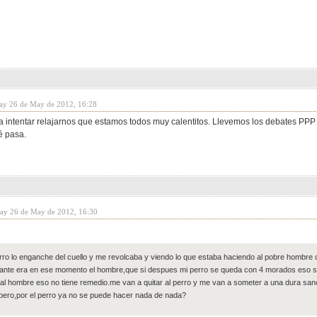
day 26 de May de 2012, 16:28
 intentar relajarnos que estamos todos muy calentitos. Llevemos los debates PPP a
é pasa.
day 26 de May de 2012, 16:30
erro lo enganche del cuello y me revolcaba y viendo lo que estaba haciendo al pobre hombre c
ante era en ese momento el hombre,que si despues mi perro se queda con 4 morados eso se q
al hombre eso no tiene remedio.me van a quitar al perro y me van a someter a una dura sa
pero,por el perro ya no se puede hacer nada de nada?