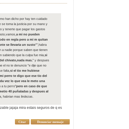
omo han dicho por hay ten cuidado
se se toma la justicia por su mano y
rro y tenerte que pagar los gastos
usto,vamos,
a mi no pueden
odo en regla pero a mi m quitan
nte se llevaria un susto
"",habra
n a nadie porque saben que tienen
n sabiendo que la culpa fue mia,
si
 del chivato,nada mas.
" y despues
e el no te denuncio "e dije que no
e falta,
si el tio me hubiese
i perro te digo que ese tio del
da vez lo que vea le meto una
 a tu perro"
pero en caso de que
e metio 40 puñaladas y despues al
ma, habrian mas lindezas.
anzable jajaja mira estais seguros de q es
Citar
Denunciar mensaje