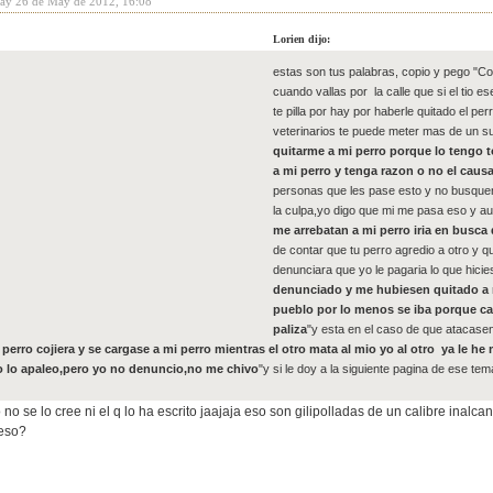
day 26 de May de 2012, 16:08
Lorien dijo:
estas son tus palabras, copio y pego "C
cuando vallas por la calle que si el tio e
te pilla por hay por haberle quitado el pe
veterinarios te puede meter mas de un s
quitarme a mi perro porque lo tengo t
a mi perro y tenga razon o no el causa
personas que les pase esto y no busque
la culpa,yo digo que mi me pasa eso y au
me arrebatan a mi perro iria en busca
de contar que tu perro agredio a otro y qu
denunciara que yo le pagaria lo que hicies
denunciado y me hubiesen quitado a m
pueblo por lo menos se iba porque ca
paliza
"y esta en el caso de que atacasen
 perro cojiera y se cargase a mi perro mientras el otro mata al mio yo al otro ya le h
 lo apaleo,pero yo no denuncio,no me chivo
"y si le doy a la siguiente pagina de ese te
o no se lo cree ni el q lo ha escrito jaajaja eso son gilipolladas de un calibre inalc
 eso?