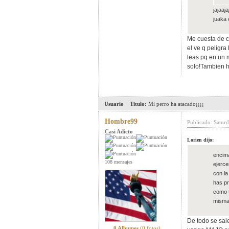
jajaaj
juaka 
Me cuesta de c
el ve q peligra
leas pq en un 
solo!Tambien h
Usuario
Titulo:
Mi perro ha atacado¡¡¡¡
Hombre99
Publicado: Satur
Casi Adicto
Lorien dijo:
encima
108 mensajes
ejerce
con la
has pr
como t
misma 
De todo se sal
0 Albumes
(0 fotos)