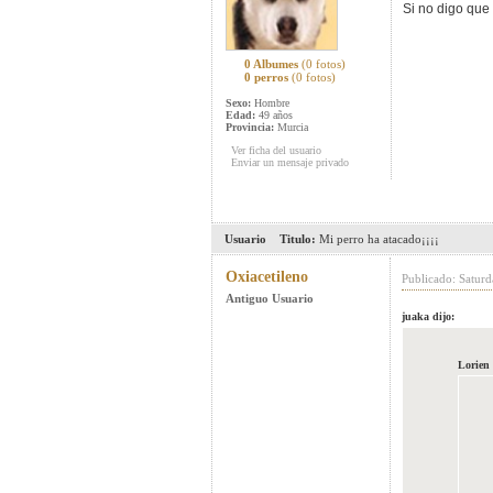
Si no digo que
0 Albumes
(0 fotos)
0 perros
(0 fotos)
Sexo:
Hombre
Edad:
49 años
Provincia:
Murcia
Ver ficha del usuario
Enviar un mensaje privado
Usuario
Titulo:
Mi perro ha atacado¡¡¡¡
Oxiacetileno
Publicado: Satur
Antiguo Usuario
juaka dijo:
Lorien 