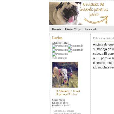
Usuario
Titulo:
Mi perro ha atacado¡¡¡¡
Lorien
Publicado: Satur
¡Adicto Total!
encima de que 
su trabajo en u
cabeza.El perr
1688 mensajes
a EL. porque si
culpable, metet
ido muchas vec
0 Albumes
(3 fotos)
0 perros
(0 fotos)
Sexo:
Mujer
Edad:
36 años
Provincia:
Murcia
Ver ficha del usuario
Enviar un mensaje privado