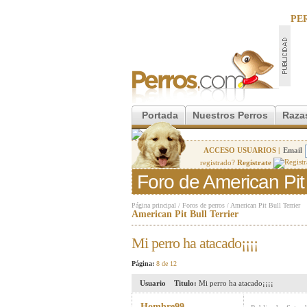
PE
Portada
Nuestros Perros
Raza
ACCESO USUARIOS |
Email
registrado?
Regístrate
Foro de American Pit B
Página principal
/
Foros de perros
/
American Pit Bull Terrier
American Pit Bull Terrier
Mi perro ha atacado¡¡¡¡
Página:
8 de 12
Usuario
Titulo:
Mi perro ha atacado¡¡¡¡
Hombre99