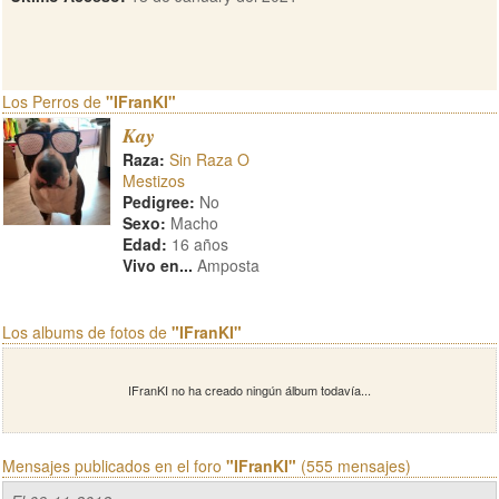
Los Perros de
"IFranKI"
Kay
Raza:
Sin Raza O
Mestizos
Pedigree:
No
Sexo:
Macho
Edad:
16 años
Vivo en...
Amposta
Los albums de fotos de
"IFranKI"
IFranKI no ha creado ningún álbum todavía...
Mensajes publicados en el foro
"IFranKI"
(555 mensajes)