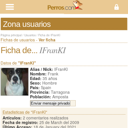
Zona usuarios
Página principal
/
Usuarios
/
Ficha de IFranKI
Fichas de usuarios -
Ver ficha
IFranKI
Ficha de...
Datos de
"IFranKI"
Alias / Nick:
IFranKI
Nombre:
Frank
Edad:
35 años
Sexo:
Hombre
Pais:
Spain
Provincia:
Tarragona
Población:
Amposta
Estadisticas de "IFranKI"
Artículos:
2 comentarios realizados
Fecha de registro:
25 de March del 2009
Último Acceso:
18 de January del 2021