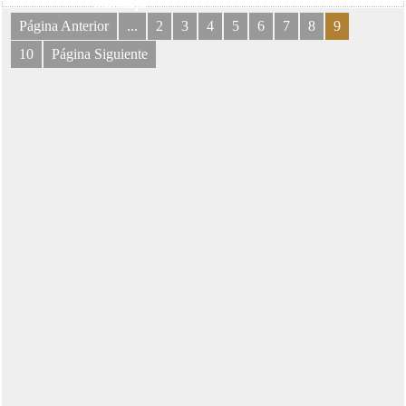
mensaje
Página Anterior
...
2
3
4
5
6
7
8
9
10
Página Siguiente