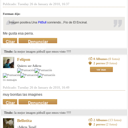
Publicado: Tuesday 26 de January de 2010, 16:37
Foreman dijo:
Imagen positiva.Una
PitBull
sonriendo...
Fto de El Encinal.
Me gusta esa perra.
Citar
Denunciar
mensaje
Titulo:
la mejor imagen pitbull que emos visto !!!!
0 Albumes
(0 fotos)
Felipon
2 perros
(9 fotos)
Quiero ser Adicto
ver mas
55 mensajes
Publicado: Tuesday 26 de January de 2010, 16:49
muy bonitas las imagines
Citar
Denunciar
mensaje
Titulo:
la mejor imagen pitbull que emos visto !!!!
2 Albumes
(13 fotos)
Bellotita
2 perros
(2 fotos)
¡Adicto Total!