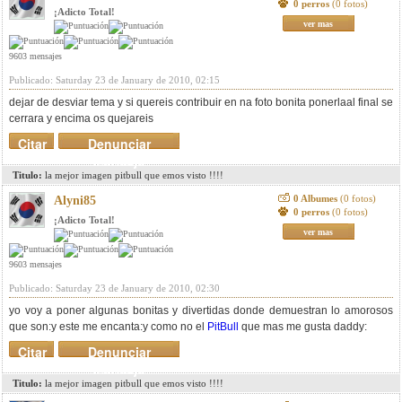
0 perros
(0 fotos)
¡Adicto Total!
ver mas
9603 mensajes
Publicado: Saturday 23 de January de 2010, 02:15
dejar de desviar tema y si quereis contribuir en na foto bonita ponerlaal final se
cerrara y encima os quejareis
Citar
Denunciar
mensaje
Titulo:
la mejor imagen pitbull que emos visto !!!!
0 Albumes
(0 fotos)
Alyni85
0 perros
(0 fotos)
¡Adicto Total!
ver mas
9603 mensajes
Publicado: Saturday 23 de January de 2010, 02:30
yo voy a poner algunas bonitas y divertidas donde demuestran lo amorosos
que son:
y este me encanta:
y como no el
PitBull
que mas me gusta daddy:
Citar
Denunciar
mensaje
Titulo:
la mejor imagen pitbull que emos visto !!!!