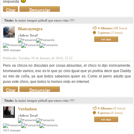
respuesta
Citar
Denunciar
mensaje
Titulo:
la mejor imagen pitbull que emos visto !!!!
4 Albumes
(98 fotos)
Blancaynegra
3 perros
(3 fotos)
¡Adicto Total!
ver mas
3809 mensajes
Publicado: Tuesday 26 de January de 2010, 15:22
Pero va chicos no discutais por cosas absurdas, el chico lo dijo ironicamente,
bromeando vamos, eso es lo que yo creo.Igual que yo podria decir que Daddy
es mio de coña, ya que todos sabemos quien es. Como el perro adulto que
puso este chico, que todos lo hemos visto en internet.
Citar
Denunciar
mensaje
Titulo:
la mejor imagen pitbull que emos visto !!!!
0 Albumes
(0 fotos)
Verdadoso
0 perros
(0 fotos)
¡Adicto Total!
ver mas
1013 mensajes