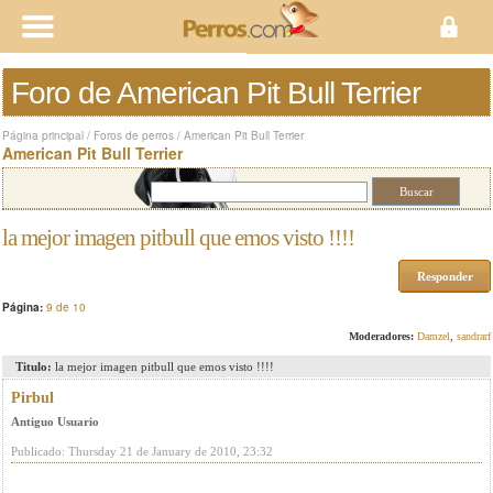
Foro de American Pit Bull Terrier
Página principal
/
Foros de perros
/
American Pit Bull Terrier
American Pit Bull Terrier
la mejor imagen pitbull que emos visto !!!!
Responder
Página:
9 de 10
Moderadores:
Damzel
,
sandrarf
Titulo:
la mejor imagen pitbull que emos visto !!!!
Pirbul
Antiguo Usuario
Publicado: Thursday 21 de January de 2010, 23:32