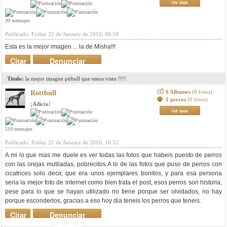
ver mas
39 mensajes
Publicado: Friday 22 de January de 2010, 06:59
Esta es la mejor imagen ... la de Misha!!!
Citar
Denunciar
mensaje
Titulo:
la mejor imagen pitbull que emos visto !!!!
0 Albumes
(0 fotos)
Rottbull
1 perros
(0 fotos)
¡Adicto!
ver mas
519 mensajes
Publicado: Friday 22 de January de 2010, 18:52
A mi lo que mas me duele es ver todas las fotos que habeis puesto de perros
con las orejas mutiladas, pobrecitos.A lo de las fotos que puso de perros con
cicatrices solo decir, que era unos ejemplares bonitos, y para esa persona
seria la mejor foto de internet como bien trata el post, esos perros son historia,
pese para lo que se hayan utilizado no tiene porque ser olvidados, no hay
porque esconderlos, gracias a eso hoy dia teneis los perros que teneis.
Citar
Denunciar
mensaje