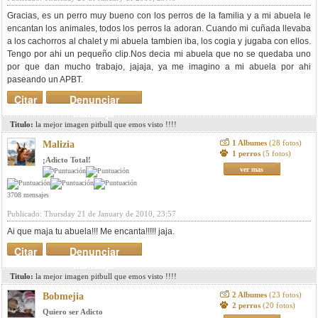
Gracias, es un perro muy bueno con los perros de la familia y a mi abuela le
encantan los animales, todos los perros la adoran. Cuando mi cuñada llevaba
a los cachorros al chalet y mi abuela tambien iba, los cogia y jugaba con ellos.
Tengo por ahi un pequeño clip.Nos decia mi abuela que no se quedaba uno
por que dan mucho trabajo, jajaja, ya me imagino a mi abuela por ahi
paseando un APBT.
Citar
Denunciar
mensaje
Titulo:
la mejor imagen pitbull que emos visto !!!!
1 Albumes
(28 fotos)
Malizia
1 perros
(5 fotos)
¡Adicto Total!
ver mas
3708 mensajes
Publicado: Thursday 21 de January de 2010, 23:57
Ai que maja tu abuela!!! Me encanta!!!!! jaja.
Citar
Denunciar
mensaje
Titulo:
la mejor imagen pitbull que emos visto !!!!
2 Albumes
(23 fotos)
Bobmejia
2 perros
(20 fotos)
Quiero ser Adicto