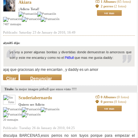
1 Albumes
(65 fotos)
Akiara
2 perros
(2 fotos)
¡Adicto Total!
ver mas
7487 mensajes
Publicado: Saturday 23 de January de 2010, 16:49
alyni85 dijo:
yo voy a poner algunas bonitas y divertidas donde demuestran lo amorosos que
son:
y este me encanta:
y como no el
PitBull
que mas me gusta daddy:
ajaj que graciosas aly me encantan , y daddy es un amor
Citar
Denunciar
mensaje
Titulo:
la mejor imagen pitbull que emos visto !!!!
0 Albumes
(0 fotos)
Scuderiabernardo
0 perros
(0 fotos)
Quiero ser Adicto
ver mas
20 mensajes
Publicado: Tuesday 26 de January de 2010, 04:25
disculpa BARCENAS,esos perros no son tuyos porque para empezar el