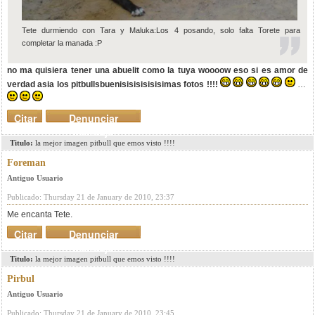
Tete durmiendo con Tara y Maluka:
Los 4 posando, solo falta Torete para
completar la manada :P
no ma quisiera tener una abuelit como la tuya woooow eso si es amor de
verdad asia los pitbullsbuenisisisisisisimas fotos !!!!
Citar
Denunciar
mensaje
Titulo:
la mejor imagen pitbull que emos visto !!!!
Foreman
Antiguo Usuario
Publicado: Thursday 21 de January de 2010, 23:37
Me encanta Tete.
Citar
Denunciar
mensaje
Titulo:
la mejor imagen pitbull que emos visto !!!!
Pirbul
Antiguo Usuario
Publicado: Thursday 21 de January de 2010, 23:45