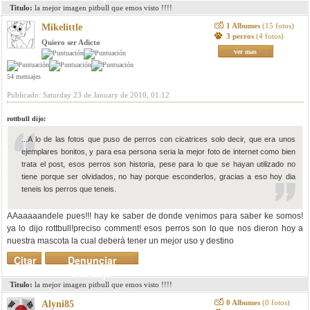
Titulo:
la mejor imagen pitbull que emos visto !!!!
1 Albumes
(15 fotos)
Mikelittle
3 perros
(4 fotos)
Quiero ser Adicto
ver mas
54 mensajes
Publicado: Saturday 23 de January de 2010, 01:12
rottbull dijo:
...A lo de las fotos que puso de perros con cicatrices solo decir, que era unos
ejemplares bonitos, y para esa persona seria la mejor foto de internet como bien
trata el post, esos perros son historia, pese para lo que se hayan utilizado no
tiene porque ser olvidados, no hay porque esconderlos, gracias a eso hoy dia
teneis los perros que teneis.
AAaaaaandele pues!!! hay ke saber de donde venimos para saber ke somos!
ya lo dijo rottbull!preciso comment! esos perros son lo que nos dieron hoy a
nuestra mascota la cual deberá tener un mejor uso y destino
Citar
Denunciar
mensaje
Titulo:
la mejor imagen pitbull que emos visto !!!!
0 Albumes
(0 fotos)
Alyni85