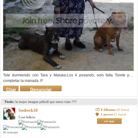
Tete durmiendo con Tara y Maluka:
Los 4 posando, solo falta Torete para
completar la manada :P
Citar
Denunciar
mensaje
Titulo:
la mejor imagen pitbull que emos visto !!!!
0 Albumes
(0 fotos)
Sosbeck18
1 perros
(1 fotos)
Casi Adicto
ver mas
80 mensajes