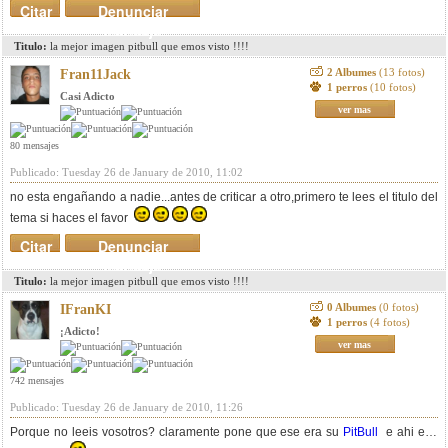
Citar
Denunciar
mensaje
Titulo:
la mejor imagen pitbull que emos visto !!!!
2 Albumes
(13 fotos)
Fran11Jack
1 perros
(10 fotos)
Casi Adicto
ver mas
80 mensajes
Publicado: Tuesday 26 de January de 2010, 11:02
no esta engañando a nadie...antes de criticar a otro,primero te lees el titulo del
tema si haces el favor
Citar
Denunciar
mensaje
Titulo:
la mejor imagen pitbull que emos visto !!!!
0 Albumes
(0 fotos)
IFranKI
1 perros
(4 fotos)
¡Adicto!
ver mas
742 mensajes
Publicado: Tuesday 26 de January de 2010, 11:26
Porque no leeis vosotros? claramente pone que ese era su
PitBull
e ahi esa