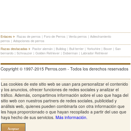
Enlaces
Razas de perros
|
Foro de Perros
|
Venta perros
|
Adiestramiento
perros
|
Adopciones de perros
Razas destacadas
Pastor alemán
|
Bulldog
|
Bull terrier
|
Yorkshire
|
Boxer
|
San
bernardo
|
Schnauzer
|
Golden Retriever
|
Doberman
|
Labrador Retriever
Copyright © 1997-2015 Perros.com - Todos los derechos reservados
Las cookies de este sitio web se usan para personalizar el contenido
Publicidad en Perros.com
|
Contacte
|
Aviso Legal
|
Política de
y los anuncios, ofrecer funciones de redes sociales y analizar el
privacidad
|
Condiciones de uso
tráfico. Además, compartimos información sobre el uso que haga del
sitio web con nuestros partners de redes sociales, publicidad y
Ver sitio web completo
análisis web, quienes pueden combinarla con otra información que
les haya proporcionado o que hayan recopilado a partir del uso que
haya hecho de sus servicios.
Más información.