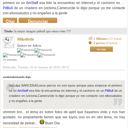
primero es un
AmStaff
esa foto la encuentras en internet,y el cachorro es un
PitBull
de un criadero en (victoria,Camerun)te lo digo porque yo me contacte
con ellossaludos y no engañes a la gente
Citar
Denunciar
mensaje
Titulo:
la mejor imagen pitbull que emos visto !!!!
1 Albumes
(15 fotos)
Mikelittle
3 perros
(4 fotos)
Quiero ser Adicto
ver mas
54 mensajes
Publicado: Tuesday 26 de January de 2010, 09:52
scuderiabernardo dijo:
disculpa BARCENAS,esos perros no son tuyos porque para empezar el primero
es un
AmStaff
esa foto la encuentras en internet,y el cachorro es un
PitBull
de un
criadero en (victoria,Camerun)te lo digo porque yo me contacte con ellossaludos
y no engañes a la gente
uhmmm bro... el tema es sobre fotos de apbt que hayamos visto y nos han
gustado, no propiamente tienen que ser tuyos, eso es en otro tema, no hay
necesidad de pelear...
Buen Dia