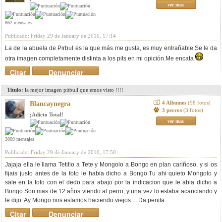
ver mas
862 mensajes
Publicado: Friday 29 de January de 2010, 17:14
La de la abuela de Pirbul es la que más me gusta, es muy entrañable.Se le da
otra imagen completamente distinta a los pits en mi opición.Me encata
Citar
Denunciar
mensaje
Titulo:
la mejor imagen pitbull que emos visto !!!!
4 Albumes
(98 fotos)
Blancaynegra
3 perros
(3 fotos)
¡Adicto Total!
ver mas
3809 mensajes
Publicado: Friday 29 de January de 2010, 17:50
Jajaja ella le llama Tetillo a Tete y Mongolo a Bongo en plan cariñoso, y si os
fijais justo antes de la foto le habia dicho a Bongo:Tu ahi quieto Mongolo y
sale en la foto con el dedo para abajo por la indicacion que le abia dicho a
Bongo.Son mas de 12 años viendo al perro, y una vez lo estaba acariciando y
le dijo: Ay Mongo nos estamos haciendo viejos.....Da penita.
Citar
Denunciar