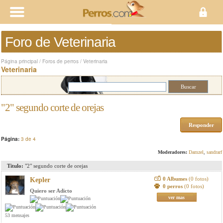
Foro de Veterinaria
Página principal
/
Foros de perros
/
Veterinaria
Veterinaria
"2" segundo corte de orejas
Responder
Página:
3 de 4
Moderadores:
Damzel
,
sandrarf
Titulo:
"2" segundo corte de orejas
0 Albumes
(0 fotos)
Kepler
0 perros
(0 fotos)
Quiero ser Adicto
ver mas
53 mensajes