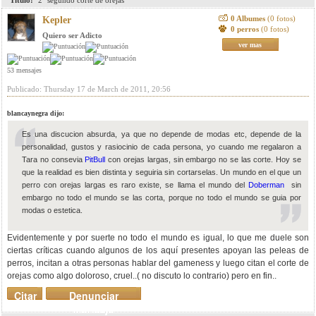
Titulo:
"2" segundo corte de orejas
0 Albumes
(0 fotos)
Kepler
0 perros
(0 fotos)
Quiero ser Adicto
ver mas
53 mensajes
Publicado: Thursday 17 de March de 2011, 20:56
blancaynegra dijo:
Es una discucion absurda, ya que no depende de modas etc, depende de la
personalidad, gustos y rasiocinio de cada persona, yo cuando me regalaron a
Tara no consevia
PitBull
con orejas largas, sin embargo no se las corte. Hoy se
que la realidad es bien distinta y seguiria sin cortarselas. Un mundo en el que un
perro con orejas largas es raro existe, se llama el mundo del
Doberman
sin
embargo no todo el mundo se las corta, porque no todo el mundo se guia por
modas o estetica.
Evidentemente y por suerte no todo el mundo es igual, lo que me duele son
ciertas críticas cuando algunos de los aquí presentes apoyan las peleas de
perros, incitan a otras personas hablar del gameness y luego citan el corte de
orejas como algo doloroso, cruel..( no discuto lo contrario) pero en fin..
Citar
Denunciar
mensaje