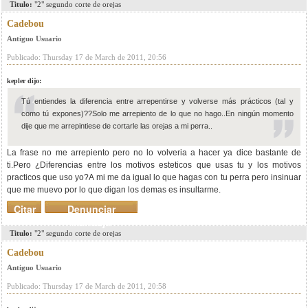
Titulo:
"2" segundo corte de orejas
Cadebou
Antiguo Usuario
Publicado: Thursday 17 de March de 2011, 20:56
kepler dijo:
Tú entiendes la diferencia entre arrepentirse y volverse más prácticos (tal y
como tú expones)??Solo me arrepiento de lo que no hago..En ningún momento
dije que me arrepintiese de cortarle las orejas a mi perra..
La frase no me arrepiento pero no lo volveria a hacer ya dice bastante de
ti.Pero ¿Diferencias entre los motivos esteticos que usas tu y los motivos
practicos que uso yo?A mi me da igual lo que hagas con tu perra pero insinuar
que me muevo por lo que digan los demas es insultarme.
Citar
Denunciar
mensaje
Titulo:
"2" segundo corte de orejas
Cadebou
Antiguo Usuario
Publicado: Thursday 17 de March de 2011, 20:58