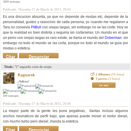
3809 mensajes
Publicado: Thursday 17 de March de 2011, 20:43
Es una discucion absurda, ya que no depende de modas etc, depende de la
personalidad, gustos y rasiocinio de cada persona, yo cuando me regalaron a
Tara no consevia
PitBull
con orejas largas, sin embargo no se las corte. Hoy se
que la realidad es bien distinta y seguiria sin cortarselas. Un mundo en el que
un perro con orejas largas es raro existe, se llama el mundo del
Doberman
sin
embargo no todo el mundo se las corta, porque no todo el mundo se guia por
modas o estetica.
Citar
Denunciar
mensaje
Titulo:
"2" segundo corte de orejas
2 Albumes
(16 fotos)
Ragnarok
3 perros
(5 fotos)
¡Adicto!
ver mas
399 mensajes
Publicado: Thursday 17 de March de 2011, 20:44
La mayor parte de la gente les pone pegatinas, llantas incluso algunos
anchos neunaticos de perfil bajo, que apenas puede mover el motor diesel,
con mucho turbo pero diesel..manda la estetica.
Citar
Denunciar