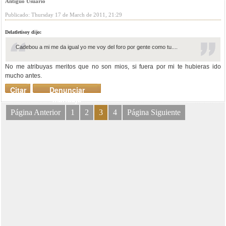
Antiguo Usuario
Publicado: Thursday 17 de March de 2011, 21:29
Delatletisoy dijo:
Cadebou a mi me da igual yo me voy del foro por gente como tu....
No me atribuyas meritos que no son mios, si fuera por mi te hubieras ido
mucho antes.
Citar
Denunciar
mensaje
Página Anterior
1
2
3
4
Página Siguiente