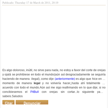
Publicado: Thursday 17 de March de 2011, 20:19
Es algo doloroso, inútil, no sirve para nada, no estoy a favor del corte de orejas
y ojalá se prohibiese en todo el mundo(aún así desgraciadamente se seguiría
haciendo de manera ilegal), como dije
(anteriormente)
es algo que hice en su
momento de manera
legal
y no volvería hacer,,hasta ahí totalmente de
acuerdo con todo el mundo.Aún así me sigo reafirmando en lo que dije; si no
concibiesemos el
PitBull
con orejas sin cortar...lo siguiente ya lo
sabeis.Saludos
Citar
Denunciar
mensaje