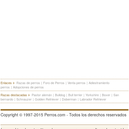
Enlaces
Razas de perros
|
Foro de Perros
|
Venta perros
|
Adiestramiento
perros
|
Adopciones de perros
Razas destacadas
Pastor alemán
|
Bulldog
|
Bull terrier
|
Yorkshire
|
Boxer
|
San
bernardo
|
Schnauzer
|
Golden Retriever
|
Doberman
|
Labrador Retriever
Copyright © 1997-2015 Perros.com - Todos los derechos reservados