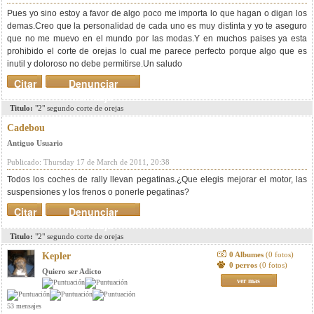
Pues yo sino estoy a favor de algo poco me importa lo que hagan o digan los
demas.Creo que la personalidad de cada uno es muy distinta y yo te aseguro
que no me muevo en el mundo por las modas.Y en muchos paises ya esta
prohibido el corte de orejas lo cual me parece perfecto porque algo que es
inutil y doloroso no debe permitirse.Un saludo
Citar
Denunciar
mensaje
Titulo:
"2" segundo corte de orejas
Cadebou
Antiguo Usuario
Publicado: Thursday 17 de March de 2011, 20:38
Todos los coches de rally llevan pegatinas.¿Que elegis mejorar el motor, las
suspensiones y los frenos o ponerle pegatinas?
Citar
Denunciar
mensaje
Titulo:
"2" segundo corte de orejas
0 Albumes
(0 fotos)
Kepler
0 perros
(0 fotos)
Quiero ser Adicto
ver mas
53 mensajes