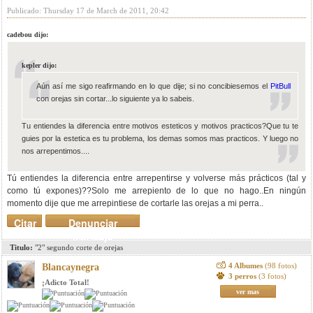
Publicado: Thursday 17 de March de 2011, 20:42
cadebou dijo:
kepler dijo:
Aún así me sigo reafirmando en lo que dije; si no concibiesemos el
PitBull
con orejas sin cortar...lo siguiente ya lo sabeis.
Tu entiendes la diferencia entre motivos esteticos y motivos practicos?Que tu te
guies por la estetica es tu problema, los demas somos mas practicos. Y luego no
nos arrepentimos....
Tú entiendes la diferencia entre arrepentirse y volverse más prácticos (tal y
como tú expones)??Solo me arrepiento de lo que no hago..En ningún
momento dije que me arrepintiese de cortarle las orejas a mi perra..
Citar
Denunciar
mensaje
Titulo:
"2" segundo corte de orejas
4 Albumes
(98 fotos)
Blancaynegra
3 perros
(3 fotos)
¡Adicto Total!
ver mas