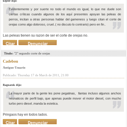
kepler dijo:
Evidentemente y por suerte no todo el mundo es igual, lo que me duele son
ciertas críticas cuando algunos de los aquí presentes apoyan las peleas de
perros, incitan a otras personas hablar del gameness y luego citan el corte de
orejas como algo doloroso, cruel..( no discuto lo contrario) pero en fin..
Las peleas tienen su razon de ser el corte de orejas no.
Citar
Denunciar
mensaje
Titulo:
"2" segundo corte de orejas
Cadebou
Antiguo Usuario
Publicado: Thursday 17 de March de 2011, 21:00
Ragnarok dijo:
La mayor parte de la gente les pone pegatinas, llantas incluso algunos anchos
neunaticos de perfil bajo, que apenas puede mover el motor diesel, con mucho
turbo pero diesel..manda la estetica.
Pringaos hay en todos lados.
Citar
Denunciar