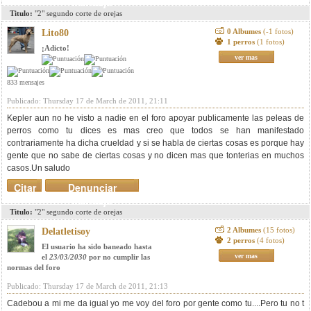
mensaje
Titulo:
"2" segundo corte de orejas
0 Albumes
(-1 fotos)
Lito80
1 perros
(1 fotos)
¡Adicto!
ver mas
833 mensajes
Publicado: Thursday 17 de March de 2011, 21:11
Kepler aun no he visto a nadie en el foro apoyar publicamente las peleas de
perros como tu dices es mas creo que todos se han manifestado
contrariamente ha dicha crueldad y si se habla de ciertas cosas es porque hay
gente que no sabe de ciertas cosas y no dicen mas que tonterias en muchos
casos.Un saludo
Citar
Denunciar
mensaje
Titulo:
"2" segundo corte de orejas
2 Albumes
(15 fotos)
Delatletisoy
2 perros
(4 fotos)
El usuario ha sido baneado hasta
ver mas
el
23/03/2030
por no cumplir las
normas del foro
Publicado: Thursday 17 de March de 2011, 21:13
Cadebou a mi me da igual yo me voy del foro por gente como tu....Pero tu no t