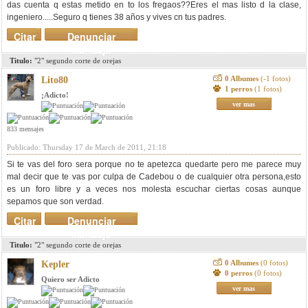
das cuenta q estas metido en to los fregaos??Eres el mas listo d la clase,
ingeniero.....Seguro q tienes 38 años y vives cn tus padres.
Citar
Denunciar
mensaje
Titulo:
"2" segundo corte de orejas
0 Albumes
(-1 fotos)
Lito80
1 perros
(1 fotos)
¡Adicto!
ver mas
833 mensajes
Publicado: Thursday 17 de March de 2011, 21:18
Si te vas del foro sera porque no te apetezca quedarte pero me parece muy
mal decir que te vas por culpa de Cadebou o de cualquier otra persona,esto
es un foro libre y a veces nos molesta escuchar ciertas cosas aunque
sepamos que son verdad.
Citar
Denunciar
mensaje
Titulo:
"2" segundo corte de orejas
0 Albumes
(0 fotos)
Kepler
0 perros
(0 fotos)
Quiero ser Adicto
ver mas