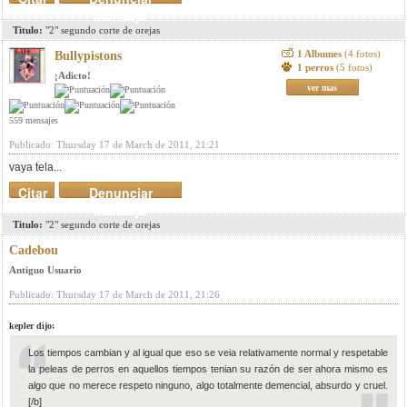
mensaje
Titulo:
"2" segundo corte de orejas
1 Albumes
(4 fotos)
Bullypistons
1 perros
(5 fotos)
¡Adicto!
ver mas
559 mensajes
Publicado: Thursday 17 de March de 2011, 21:21
vaya tela...
Citar
Denunciar
mensaje
Titulo:
"2" segundo corte de orejas
Cadebou
Antiguo Usuario
Publicado: Thursday 17 de March de 2011, 21:26
kepler dijo:
Los tiempos cambian y al igual que eso se veia relativamente normal y respetable
la peleas de perros en aquellos tiempos tenian su razón de ser ahora mismo es
algo que no merece respeto ninguno, algo totalmente demencial, absurdo y cruel.
[/b]