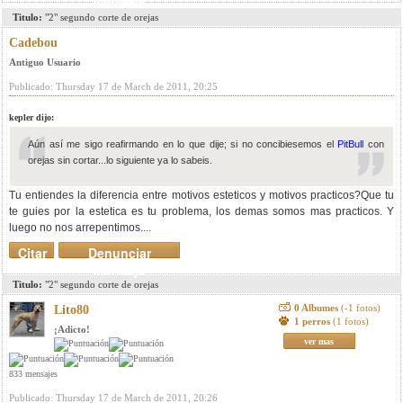
Titulo:
"2" segundo corte de orejas
Cadebou
Antiguo Usuario
Publicado: Thursday 17 de March de 2011, 20:25
kepler dijo:
Aún así me sigo reafirmando en lo que dije; si no concibiesemos el
PitBull
con
orejas sin cortar...lo siguiente ya lo sabeis.
Tu entiendes la diferencia entre motivos esteticos y motivos practicos?Que tu
te guies por la estetica es tu problema, los demas somos mas practicos. Y
luego no nos arrepentimos....
Citar
Denunciar
mensaje
Titulo:
"2" segundo corte de orejas
0 Albumes
(-1 fotos)
Lito80
1 perros
(1 fotos)
¡Adicto!
ver mas
833 mensajes
Publicado: Thursday 17 de March de 2011, 20:26