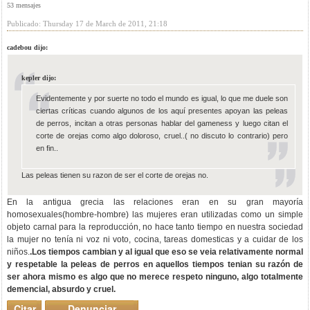
53 mensajes
Publicado: Thursday 17 de March de 2011, 21:18
cadebou dijo:
kepler dijo:
Evidentemente y por suerte no todo el mundo es igual, lo que me duele son
ciertas críticas cuando algunos de los aquí presentes apoyan las peleas
de perros, incitan a otras personas hablar del gameness y luego citan el
corte de orejas como algo doloroso, cruel..( no discuto lo contrario) pero
en fin..
Las peleas tienen su razon de ser el corte de orejas no.
En la antigua grecia las relaciones eran en su gran mayoría
homosexuales(hombre-hombre) las mujeres eran utilizadas como un simple
objeto carnal para la reproducción, no hace tanto tiempo en nuestra sociedad
la mujer no tenía ni voz ni voto, cocina, tareas domesticas y a cuidar de los
niños.
.Los tiempos cambian y al igual que eso se veia relativamente normal
y respetable la peleas de perros en aquellos tiempos tenian su razón de
ser ahora mismo es algo que no merece respeto ninguno, algo totalmente
demencial, absurdo y cruel.
Citar
Denunciar