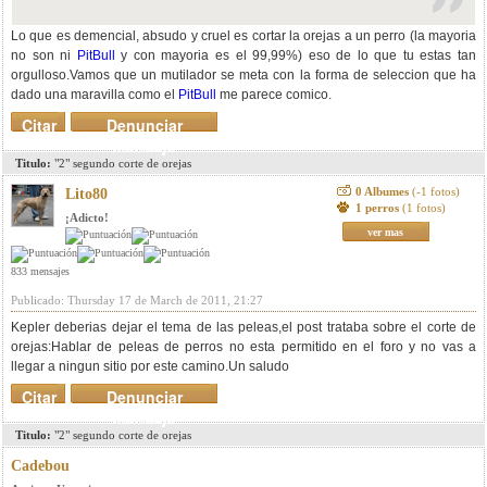
Lo que es demencial, absudo y cruel es cortar la orejas a un perro (la mayoria
no son ni
PitBull
y con mayoria es el 99,99%) eso de lo que tu estas tan
orgulloso.Vamos que un mutilador se meta con la forma de seleccion que ha
dado una maravilla como el
PitBull
me parece comico.
Citar
Denunciar
mensaje
Titulo:
"2" segundo corte de orejas
0 Albumes
(-1 fotos)
Lito80
1 perros
(1 fotos)
¡Adicto!
ver mas
833 mensajes
Publicado: Thursday 17 de March de 2011, 21:27
Kepler deberias dejar el tema de las peleas,el post trataba sobre el corte de
orejas:Hablar de peleas de perros no esta permitido en el foro y no vas a
llegar a ningun sitio por este camino.Un saludo
Citar
Denunciar
mensaje
Titulo:
"2" segundo corte de orejas
Cadebou