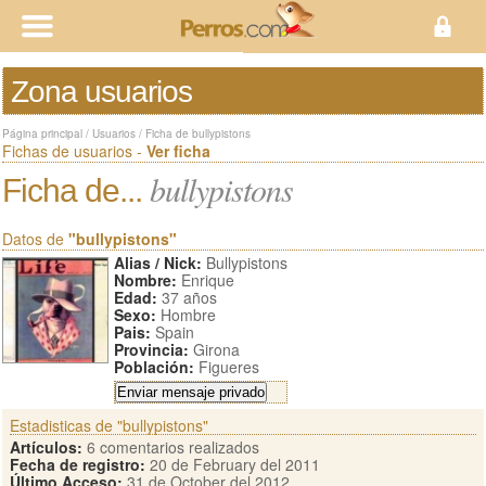
Zona usuarios
Página principal
/
Usuarios
/
Ficha de bullypistons
Fichas de usuarios -
Ver ficha
bullypistons
Ficha de...
Datos de
"bullypistons"
Alias / Nick:
Bullypistons
Nombre:
Enrique
Edad:
37 años
Sexo:
Hombre
Pais:
Spain
Provincia:
Girona
Población:
Figueres
Estadisticas de "bullypistons"
Artículos:
6 comentarios realizados
Fecha de registro:
20 de February del 2011
Último Acceso:
31 de October del 2012