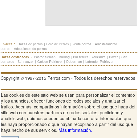
Enlaces
Razas de perros
|
Foro de Perros
|
Venta perros
|
Adiestramiento
perros
|
Adopciones de perros
Razas destacadas
Pastor alemán
|
Bulldog
|
Bull terrier
|
Yorkshire
|
Boxer
|
San
bernardo
|
Schnauzer
|
Golden Retriever
|
Doberman
|
Labrador Retriever
Copyright © 1997-2015 Perros.com - Todos los derechos reservados
Publicidad en Perros.com
|
Contacte
|
Aviso Legal
|
Política de
Las cookies de este sitio web se usan para personalizar el contenido
privacidad
|
Condiciones de uso
y los anuncios, ofrecer funciones de redes sociales y analizar el
tráfico. Además, compartimos información sobre el uso que haga del
Ver sitio web completo
sitio web con nuestros partners de redes sociales, publicidad y
análisis web, quienes pueden combinarla con otra información que
les haya proporcionado o que hayan recopilado a partir del uso que
haya hecho de sus servicios.
Más información.