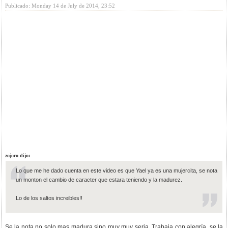
Publicado: Monday 14 de July de 2014, 23:52
zojoro dijo:
Lo que me he dado cuenta en este video es que Yael ya es una mujercita, se nota
un monton el cambio de caracter que estara teniendo y la madurez.
Lo de los saltos increibles!!
Se la nota no solo mas madura sino muy muy seria. Trabaja con alegría, se la