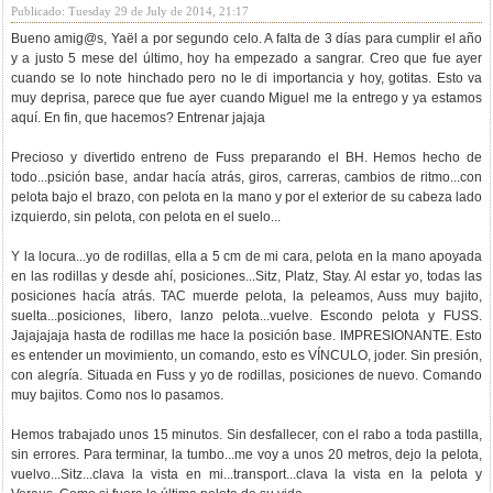
Publicado: Tuesday 29 de July de 2014, 21:17
Bueno amig@s, Yaël a por segundo celo. A falta de 3 días para cumplir el año
y a justo 5 mese del último, hoy ha empezado a sangrar. Creo que fue ayer
cuando se lo note hinchado pero no le di importancia y hoy, gotitas. Esto va
muy deprisa, parece que fue ayer cuando Miguel me la entrego y ya estamos
aquí. En fin, que hacemos? Entrenar jajaja
Precioso y divertido entreno de Fuss preparando el BH. Hemos hecho de
todo...psición base, andar hacía atrás, giros, carreras, cambios de ritmo...con
pelota bajo el brazo, con pelota en la mano y por el exterior de su cabeza lado
izquierdo, sin pelota, con pelota en el suelo...
Y la locura...yo de rodillas, ella a 5 cm de mi cara, pelota en la mano apoyada
en las rodillas y desde ahí, posiciones...Sitz, Platz, Stay. Al estar yo, todas las
posiciones hacía atrás. TAC muerde pelota, la peleamos, Auss muy bajito,
suelta...posiciones, libero, lanzo pelota...vuelve. Escondo pelota y FUSS.
Jajajajaja hasta de rodillas me hace la posición base. IMPRESIONANTE. Esto
es entender un movimiento, un comando, esto es VÍNCULO, joder. Sin presión,
con alegría. Situada en Fuss y yo de rodillas, posiciones de nuevo. Comando
muy bajitos. Como nos lo pasamos.
Hemos trabajado unos 15 minutos. Sin desfallecer, con el rabo a toda pastilla,
sin errores. Para terminar, la tumbo...me voy a unos 20 metros, dejo la pelota,
vuelvo...Sitz...clava la vista en mi...transport...clava la vista en la pelota y