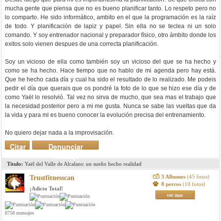
mucha gente que piensa que no es bueno planificar tanto. Lo respeto pero no
lo comparto. He sido informático, ambito en el que la programación es la raíz
de todo. Y planificación de lapiz y papel. Sin ella no se teclea ni un solo
comando. Y soy entrenador nacional y preparador físico, otro ámbito donde los
exitos solo vienen despues de una correcta planificación.
Soy un vicioso de ella como también soy un vicioso del que se ha hecho y
como se ha hecho. Hace tiempo que no hablo de mi agenda pero hay está.
Que he hecho cada día y cual ha sido el resultado de lo realizado. Me podeis
pedir el día que querais que os pondré la foto de lo que se hizo ese día y de
como Yaël lo resolvió. Tal vez no sirva de mucho, que sea mas el trabajo que
la necesidad posterior pero a mi me gusta. Nunca se sabe las vueltas que da
la vida y para mi es bueno conocer la evolución precisa del entrenamiento.
No quiero dejar nada a la improvisación.
Citar
Denunciar
mensaje
Titulo:
Yaël del Valle de Alcalans: un sueño hecho realidad
3 Albumes
(45 fotos)
Trustfitnesscan
8 perros
(10 fotos)
¡Adicto Total!
ver mas
8758 mensajes