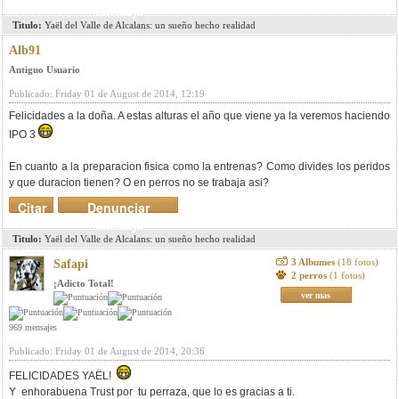
mensaje
Titulo:
Yaël del Valle de Alcalans: un sueño hecho realidad
Alb91
Antiguo Usuario
Publicado: Friday 01 de August de 2014, 12:19
Felicidades a la doña. A estas alturas el año que viene ya la veremos haciendo
IPO 3
En cuanto a la preparacion fisica como la entrenas? Como divides los peridos
y que duracion tienen? O en perros no se trabaja asi?
Citar
Denunciar
mensaje
Titulo:
Yaël del Valle de Alcalans: un sueño hecho realidad
3 Albumes
(18 fotos)
Safapi
2 perros
(1 fotos)
¡Adicto Total!
ver mas
969 mensajes
Publicado: Friday 01 de August de 2014, 20:36
FELICIDADES YAËL!
Y enhorabuena Trust por tu perraza, que lo es gracias a ti.