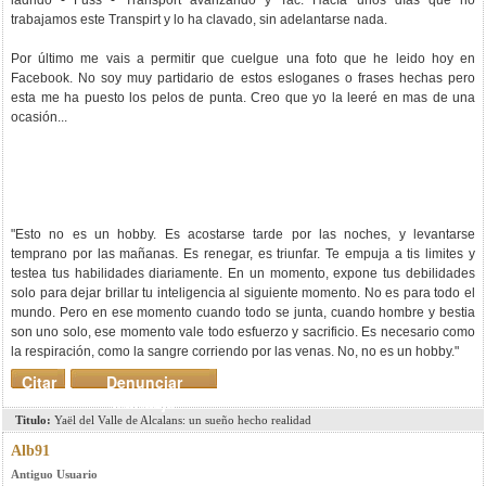
ladrido - Fuss - Transport avanzando y Tac. Hacía unos días que no
trabajamos este Transpirt y lo ha clavado, sin adelantarse nada.
Por último me vais a permitir que cuelgue una foto que he leido hoy en
Facebook. No soy muy partidario de estos esloganes o frases hechas pero
esta me ha puesto los pelos de punta. Creo que yo la leeré en mas de una
ocasión...
"Esto no es un hobby. Es acostarse tarde por las noches, y levantarse
temprano por las mañanas. Es renegar, es triunfar. Te empuja a tis limites y
testea tus habilidades diariamente. En un momento, expone tus debilidades
solo para dejar brillar tu inteligencia al siguiente momento. No es para todo el
mundo. Pero en ese momento cuando todo se junta, cuando hombre y bestia
son uno solo, ese momento vale todo esfuerzo y sacrificio. Es necesario como
la respiración, como la sangre corriendo por las venas. No, no es un hobby."
Citar
Denunciar
mensaje
Titulo:
Yaël del Valle de Alcalans: un sueño hecho realidad
Alb91
Antiguo Usuario