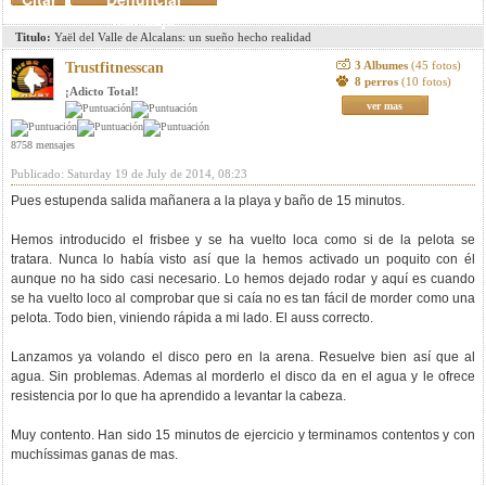
mensaje
Titulo:
Yaël del Valle de Alcalans: un sueño hecho realidad
3 Albumes
(45 fotos)
Trustfitnesscan
8 perros
(10 fotos)
¡Adicto Total!
ver mas
8758 mensajes
Publicado: Saturday 19 de July de 2014, 08:23
Pues estupenda salida mañanera a la playa y baño de 15 minutos.
Hemos introducido el frisbee y se ha vuelto loca como si de la pelota se
tratara. Nunca lo había visto así que la hemos activado un poquito con él
aunque no ha sido casi necesario. Lo hemos dejado rodar y aquí es cuando
se ha vuelto loco al comprobar que si caía no es tan fácil de morder como una
pelota. Todo bien, viniendo rápida a mi lado. El auss correcto.
Lanzamos ya volando el disco pero en la arena. Resuelve bien así que al
agua. Sin problemas. Ademas al morderlo el disco da en el agua y le ofrece
resistencia por lo que ha aprendido a levantar la cabeza.
Muy contento. Han sido 15 minutos de ejercicio y terminamos contentos y con
muchíssimas ganas de mas.