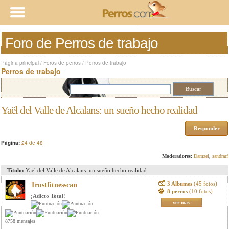
Foro de Perros de trabajo
Página principal
/
Foros de perros
/
Perros de trabajo
Perros de trabajo
Yaël del Valle de Alcalans: un sueño hecho realidad
Responder
Página:
24 de 48
Moderadores:
Damzel
,
sandrarf
Titulo:
Yaël del Valle de Alcalans: un sueño hecho realidad
3 Albumes
(45 fotos)
Trustfitnesscan
8 perros
(10 fotos)
¡Adicto Total!
ver mas
8758 mensajes