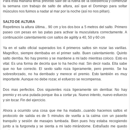
Para esta mañana tenía previsto salir de la rutina de la obediencia y comenzar
la semana con trabajo de salto de altura, así que el Domingo para soltar
músculos nos fuimos a nadar al mar por la noche (así no nos pillan).
SALTO DE ALTURA
Repetimos la altura última... 90 cm y los dos box a 5 metros del salto. Primero
paseo con pesas en las patas para activar la musculatura correctamente. A
continuación calentamiento con saltos de agility a 40, 50 y 60 cm
Ya en el salto oficial superados los 4 primeros saltos sin rozar las varillas.
Magnífico, siempre derribaba en el primer salto. Buen calentamiento. Quinto
salto derriba. No hay premio y se mantiene a mi lado mientras coloco. Esto es
vital. Es una forma de decirla que lo ha hecho mal. Sin decir nada. Ella sabe
que no fue correcto. El sexto salto roza ligeramente, pero premio. Se ha
sobresforzado, no ha derribado y merece el premio. Esto también es muy
importante. Aunque no debe rozar, el esfuerzo se recompensa.
Dos mas perfectos. Dos siguientes roza ligeramente sin derribar. No hay
premio y es una putada porque iba a cortar ya. Nuevo intento, nuevo esfuerzo
y sin tocar. Fin del ejercicio.
Ahora a ocurrido una cosa que me ha matado...cuando hacemos saltos el
protocolo de salida es de 5 minutos de vuelta a la calma con un paseito
tranquilo y sesión de masajes tumbada. Bien pues hoy estaba recogiendo
junto a la furgoneta y se sienta a mi lado mirándome. Extrañado me quedo