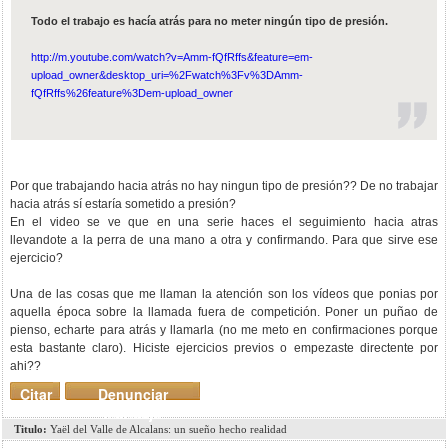
Todo el trabajo es hacía atrás para no meter ningún tipo de presión.
http://m.youtube.com/watch?v=Amm-fQfRffs&feature=em-
upload_owner&desktop_uri=%2Fwatch%3Fv%3DAmm-
fQfRffs%26feature%3Dem-upload_owner
Por que trabajando hacia atrás no hay ningun tipo de presión?? De no trabajar
hacia atrás sí estaría sometido a presión?
En el video se ve que en una serie haces el seguimiento hacia atras
llevandote a la perra de una mano a otra y confirmando. Para que sirve ese
ejercicio?
Una de las cosas que me llaman la atención son los vídeos que ponias por
aquella época sobre la llamada fuera de competición. Poner un puñao de
pienso, echarte para atrás y llamarla (no me meto en confirmaciones porque
esta bastante claro). Hiciste ejercicios previos o empezaste directente por
ahi??
Citar
Denunciar
mensaje
Titulo:
Yaël del Valle de Alcalans: un sueño hecho realidad