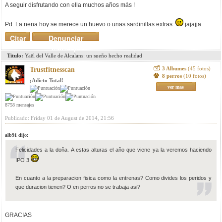
A seguir disfrutando con ella muchos años más !
Pd. La nena hoy se merece un huevo o unas sardinillas extras
jajajja
Citar
Denunciar
mensaje
Titulo:
Yaël del Valle de Alcalans: un sueño hecho realidad
3 Albumes
(45 fotos)
Trustfitnesscan
8 perros
(10 fotos)
¡Adicto Total!
ver mas
8758 mensajes
Publicado: Friday 01 de August de 2014, 21:56
alb91 dijo:
Felicidades a la doña. A estas alturas el año que viene ya la veremos haciendo
IPO 3
En cuanto a la preparacion fisica como la entrenas? Como divides los peridos y
que duracion tienen? O en perros no se trabaja asi?
GRACIAS