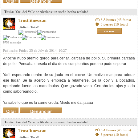
Citar
Denunciar
mensaje
Titulo:
Yaël del Valle de Alcalans: un sueño hecho realidad
3 Albumes
(45 fotos)
Trustfitnesscan
8 perros
(10 fotos)
¡Adicto Total!
ver mas
8758 mensajes
Publicado: Friday 25 de July de 2014, 10:27
Anoche hubo premio gordo para cenar...carcasa de pollo. Su primera carcasa
de pollo. Pensaba darsela el día de su cumpleaños pero no pude esperar.
Yaël esperando dentro de su jaula en el coche. Un motivo mas para adorar
ese lugar. Se la acerco y empieza a relamerse. Se la doy y a bocados,
apretando fuerte las mandíbulas. Que gozada verlo. Cerraba los ojos y todo
como saboreándolo.
Ya sabe lo que es la carne cruda. Miedo me da, jaaaa
Citar
Denunciar
mensaje
Titulo:
Yaël del Valle de Alcalans: un sueño hecho realidad
3 Albumes
(45 fotos)
Trustfitnesscan
8 perros
(10 fotos)
¡Adicto Total!