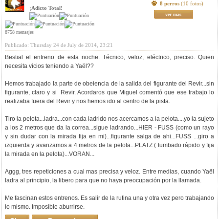
8 perros
(10 fotos)
¡Adicto Total!
ver mas
8758 mensajes
Publicado: Thursday 24 de July de 2014, 23:21
Bestial el entreno de esta noche. Técnico, veloz, eléctrico, preciso. Quien
necesita vicios teniendo a Yaël??
Hemos trabajado la parte de obeiencia de la salida del figurante del Revir...sin
figurante, claro y si Revir. Acordaros que Miguel comentó que ese trabajo lo
realizaba fuera del Revir y nos hemos ido al centro de la pista.
Tiro la pelota...ladra...con cada ladrido nos acercamos a la pelota....yo la sujeto
a los 2 metros que da la correa...sigue ladrando...HIER - FUSS (como un rayo
y sin dudar con la mirada fija en mi)...figurante salga de ahi...FUSS ...giro a
izquierda y avanzamos a 4 metros de la pelota...PLATZ ( tumbado rápido y fija
la mirada en la pelota)...VORAN...
Aggg, tres repeticiones a cual mas precisa y veloz. Entre medias, cuando Yaël
ladra al principio, la libero para que no haya preocupación por la llamada.
Me fascinan estos entrenos. Es salir de la rutina una y otra vez pero trabajando
lo mismo. Imposible aburrirse.