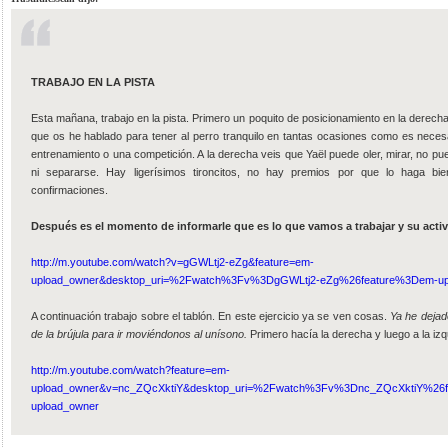
TRABAJO EN LA PISTA
Esta mañana, trabajo en la pista. Primero un poquito de posicionamiento en la derecha.
que os he hablado para tener al perro tranquilo en tantas ocasiones como es neces
entrenamiento o una competición. A la derecha veis que Yaël puede oler, mirar, no pu
ni separarse. Hay ligerísimos tironcitos, no hay premios por que lo haga bi
confirmaciones.
Después es el momento de informarle que es lo que vamos a trabajar y su activ
http://m.youtube.com/watch?v=gGWLtj2-eZg&feature=em-
upload_owner&desktop_uri=%2Fwatch%3Fv%3DgGWLtj2-eZg%26feature%3Dem-up
A continuación trabajo sobre el tablón. En este ejercicio ya se ven cosas.
Ya he dejad
de la brújula para ir moviéndonos al unísono.
Primero hacía la derecha y luego a la izq
http://m.youtube.com/watch?feature=em-
upload_owner&v=nc_ZQcXktiY&desktop_uri=%2Fwatch%3Fv%3Dnc_ZQcXktiY%26
upload_owner