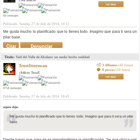
Casi Adicto
ver mas
68 mensajes
Publicado: Sunday 27 de July de 2014, 14:12
Me gusta mucho lo planificado que lo tienes todo. Imagino que para ti sera un
pilar base.
Citar
Denunciar
mensaje
Titulo:
Yaël del Valle de Alcalans: un sueño hecho realidad
3 Albumes
(45 fotos)
Trustfitnesscan
8 perros
(10 fotos)
¡Adicto Total!
ver mas
8758 mensajes
Publicado: Sunday 27 de July de 2014, 16:45
zojoro dijo:
Me gusta mucho lo planificado que lo tienes todo. Imagino que para ti sera un pilar
base.
Desde luego que para mi es importantísima la planificación. Se que choca con