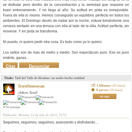
ve disfrutar pero dentro de la concentración y la seriedad que requiere un
buen entrenamiento. Y no llega al año. Su actitud en pista es inmejorable.
Fuera de ella lo mismo. Hemos conseguido un equilibrio perfecto en todos los
ambientes. El Domingo deués de nadar por la noche, estuve tomándome una
cerveza sentado en una terraza con ella al lado de la silla. Actitud perfecta, sin
moverse. Y en pista se transforma.
Ni puedo, ni quiero pedir otra cosa. Es todo como yo lo quiero.
Los saltos son de mas de metro y medio. Son espectáculo puro. Eso es puro
instinto, ganas...
Citar
Denunciar
mensaje
Titulo:
Yaël del Valle de Alcalans: un sueño hecho realidad
3 Albumes
(45 fotos)
Trustfitnesscan
8 perros
(10 fotos)
¡Adicto Total!
ver mas
8758 mensajes
Publicado: Monday 14 de July de 2014, 23:53
Seguimos, seguimos, seguimos, avanzando y disfrutando...