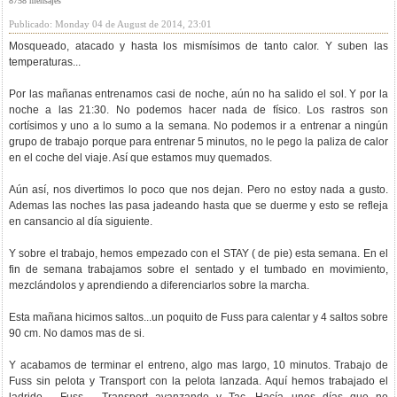
8758 mensajes
Publicado: Monday 04 de August de 2014, 23:01
Mosqueado, atacado y hasta los mismísimos de tanto calor. Y suben las
temperaturas...
Por las mañanas entrenamos casi de noche, aún no ha salido el sol. Y por la
noche a las 21:30. No podemos hacer nada de físico. Los rastros son
cortísimos y uno a lo sumo a la semana. No podemos ir a entrenar a ningún
grupo de trabajo porque para entrenar 5 minutos, no le pego la paliza de calor
en el coche del viaje. Así que estamos muy quemados.
Aún así, nos divertimos lo poco que nos dejan. Pero no estoy nada a gusto.
Ademas las noches las pasa jadeando hasta que se duerme y esto se refleja
en cansancio al día siguiente.
Y sobre el trabajo, hemos empezado con el STAY ( de pie) esta semana. En el
fin de semana trabajamos sobre el sentado y el tumbado en movimiento,
mezclándolos y aprendiendo a diferenciarlos sobre la marcha.
Esta mañana hicimos saltos...un poquito de Fuss para calentar y 4 saltos sobre
90 cm. No damos mas de si.
Y acabamos de terminar el entreno, algo mas largo, 10 minutos. Trabajo de
Fuss sin pelota y Transport con la pelota lanzada. Aquí hemos trabajado el