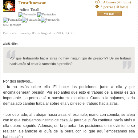
3 Albumes
(45 fotos)
Trustfitnesscan
8 perros
(10 fotos)
¡Adicto Total!
ver mas
8758 mensajes
Publicado: Tuesday 05 de August de 2014, 13:35
alb91 dijo:
Por que trabajando hacia atrás no hay ningun tipo de presión?? De no trabajar
hacia atrás sí estaría sometido a presión?
Por dos motivos...
- tú no estás sobre ella. El hacer las posiciones junto a ella y por
encima,generan presión. Por eso antes que esto el trabajo de la mesa es tan
importante. La perra está a nuestra misma altura. Cuando la bajamos, sería
demasiado cambio trabajar sobre ella y pir eso el trabajo hacía atrás.
- por otro lado, al trabajar hacía atrás, el estímulo, mano con comida, se aleja
con lo que trabajamos instinto de caza. Al parar, el puño continua hacía atrás y
ella quiere seguirlo. Además, en la prueba, las posiciones en movimiento se
realizan alejándose el guía de la perra con lo que aquí empezamos esa
habituación.