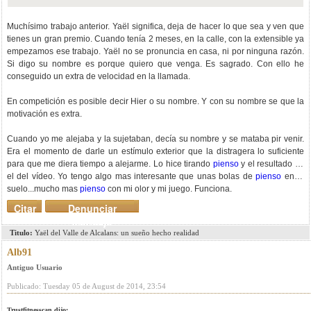
Muchísimo trabajo anterior. Yaël significa, deja de hacer lo que sea y ven que
tienes un gran premio. Cuando tenía 2 meses, en la calle, con la extensible ya
empezamos ese trabajo. Yaël no se pronuncia en casa, ni por ninguna razón.
Si digo su nombre es porque quiero que venga. Es sagrado. Con ello he
conseguido un extra de velocidad en la llamada.
En competición es posible decir Hier o su nombre. Y con su nombre se que la
motivación es extra.
Cuando yo me alejaba y la sujetaban, decía su nombre y se mataba pir venir.
Era el momento de darle un estímulo exterior que la distragera lo suficiente
para que me diera tiempo a alejarme. Lo hice tirando
pienso
y el resultado es
el del vídeo. Yo tengo algo mas interesante que unas bolas de
pienso
en el
suelo...mucho mas
pienso
con mi olor y mi juego. Funciona.
Citar
Denunciar
mensaje
Titulo:
Yaël del Valle de Alcalans: un sueño hecho realidad
Alb91
Antiguo Usuario
Publicado: Tuesday 05 de August de 2014, 23:54
Trustfitnesscan dijo: