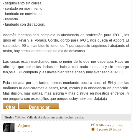
- seguimiento sin correa
- sentado en movimiento
- tumbado en movimiento
- llamada
- tumbado con distracción.
Además tenemos casi completa la obediencia en protección para IPO 1, los
giros en Revir y el Voraus. Gordo, gordo para IPO 1 nos queda el Apport. El
salto sobre 90 cm también lo tenemos. Y por supuesto seguimos trabajando el
rastro, hoy hemos repetido con un día de descanso.
Las cosas están marchando mucho mejor de lo que me esperaba. Hace un
año dije que por estas fechas no habría casi nada montado y sin embargo
ten,os el BH completo y las llaves bien trabajadas y muy avanzado el IPO 1.
Esta semana por las tardes iremos montando poco a poco el BH y por las
mañanas lo dedicaremos a saltos, revir, voraus y la obediencia en pritección.
Mas ilusión, mas ganas, mas alegría y mas disfrute en nuestros entrenos...y
me pregunta con esos ojillos que porque estoy nervioso. Jajajaja
Citar
Denunciar
mensaje
Titulo:
Yaël del Valle de Alcalans: un sueño hecho realidad
0 Albumes
(0 fotos)
Zojoro
1 perros
(0 fotos)