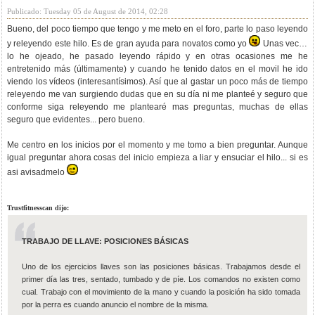
Publicado: Tuesday 05 de August de 2014, 02:28
Bueno, del poco tiempo que tengo y me meto en el foro, parte lo paso leyendo
y releyendo este hilo. Es de gran ayuda para novatos como yo
Unas veces
lo he ojeado, he pasado leyendo rápido y en otras ocasiones me he
entretenido más (últimamente) y cuando he tenido datos en el movil he ido
viendo los vídeos (interesantísimos). Así que al gastar un poco más de tiempo
releyendo me van surgiendo dudas que en su día ni me planteé y seguro que
conforme siga releyendo me plantearé mas preguntas, muchas de ellas
seguro que evidentes... pero bueno.
Me centro en los inicios por el momento y me tomo a bien preguntar. Aunque
igual preguntar ahora cosas del inicio empieza a liar y ensuciar el hilo... si es
asi avisadmelo
Trustfitnesscan dijo:
TRABAJO DE LLAVE: POSICIONES BÁSICAS
Uno de los ejercicios llaves son las posiciones básicas. Trabajamos desde el
primer día las tres, sentado, tumbado y de píe. Los comandos no existen como
cual. Trabajo con el movimiento de la mano y cuando la posición ha sido tomada
por la perra es cuando anuncio el nombre de la misma.