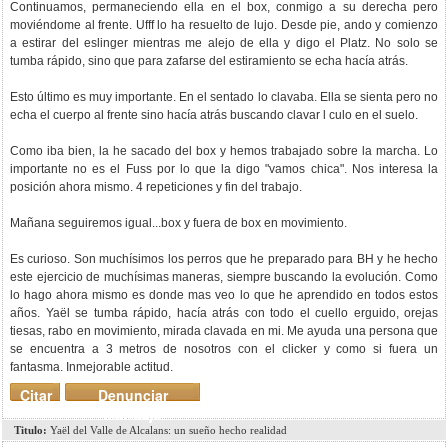
Continuamos, permaneciendo ella en el box, conmigo a su derecha pero
moviéndome al frente. Ufff lo ha resuelto de lujo. Desde pie, ando y comienzo
a estirar del eslinger mientras me alejo de ella y digo el Platz. No solo se
tumba rápido, sino que para zafarse del estiramiento se echa hacía atrás.
Esto último es muy importante. En el sentado lo clavaba. Ella se sienta pero no
echa el cuerpo al frente sino hacía atrás buscando clavar l culo en el suelo.
Como iba bien, la he sacado del box y hemos trabajado sobre la marcha. Lo
importante no es el Fuss por lo que la digo "vamos chica". Nos interesa la
posición ahora mismo. 4 repeticiones y fin del trabajo.
Mañana seguiremos igual...box y fuera de box en movimiento.
Es curioso. Son muchísimos los perros que he preparado para BH y he hecho
este ejercicio de muchísimas maneras, siempre buscando la evolución. Como
lo hago ahora mismo es donde mas veo lo que he aprendido en todos estos
años. Yaël se tumba rápido, hacía atrás con todo el cuello erguido, orejas
tiesas, rabo en movimiento, mirada clavada en mi. Me ayuda una persona que
se encuentra a 3 metros de nosotros con el clicker y como si fuera un
fantasma. Inmejorable actitud.
Citar
Denunciar
mensaje
Titulo:
Yaël del Valle de Alcalans: un sueño hecho realidad