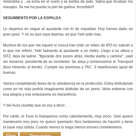
mirándola y ...se echa en el suelo y se tumba de lado. Sabía que tocaban los
masajes. Se me ha puesto la piel de gallina. Increible!!!
SEGUIMIENTO POR LA ESPALDA
Lo dejamos en seguir al ayudante con él de espaldas. Hoy hemos dado un
gran paso. Y no es que vaya deprisa, es que Yaël pide mas.
Muchos de los que me siguen si nunca han visto un video de IPO no sabrán a
lo que me refiero. Yaël ladrando al ayudante a un metro. Llego a su altura y
SITZ, deja de ladrar..."figurante dos pasos atrás, media vuelta y camine"...yaël
sin moverse, pendiente de su mordedor. Se aleja y comenzamos el Transport
(fuss mirando al frente). Cumple las premisas y TAC. 3 repeticiones igual de
buenas.
Vamos completando fases de la obediencia en la protección. Estoy disfrutando
como en mi vida podría imaginarme disfrutar de un perro. Verla entrenar con
esa alegría y ese entusiasmo es maravilloso.
Y del Auss (suelta) que os voy a decir...
Por cierto, el Fuss lo trabajamos como calentamiento, muy poco. Solo quiero
mantenerlo vivo pero no quiero quemarlo. Nos hartaremos de hacerlo y tiene
la base muy sólida. Cuanto menos lo haga menos errores cometeremos.
Citar
Denunciar