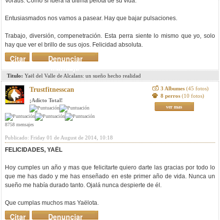
Voraus. Como si fuera la última pelota de su vida.
Entusiasmados nos vamos a pasear. Hay que bajar pulsaciones.
Trabajo, diversión, compenetración. Esta perra siente lo mismo que yo, solo
hay que ver el brillo de sus ojos. Felicidad absoluta.
Citar
Denunciar
mensaje
Titulo:
Yaël del Valle de Alcalans: un sueño hecho realidad
3 Albumes
(45 fotos)
Trustfitnesscan
8 perros
(10 fotos)
¡Adicto Total!
ver mas
8758 mensajes
Publicado: Friday 01 de August de 2014, 10:18
FELICIDADES, YAËL
Hoy cumples un año y mas que felicitarte quiero darte las gracias por todo lo
que me has dado y me has enseñado en este primer año de vida. Nunca un
sueño me había durado tanto. Ojalá nunca despierte de él.
Que cumplas muchos mas Yaëlota.
Citar
Denunciar