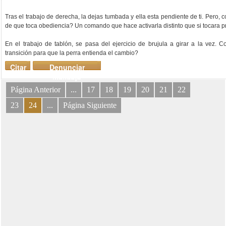
Tras el trabajo de derecha, la dejas tumbada y ella esta pendiente de ti. Pero, 
de que toca obediencia? Un comando que hace activarla distinto que si tocara p
En el trabajo de tablón, se pasa del ejercicio de brujula a girar a la vez. 
transición para que la perra entienda el cambio?
Citar
Denunciar
mensaje
Página Anterior
...
17
18
19
20
21
22
23
24
...
Página Siguiente