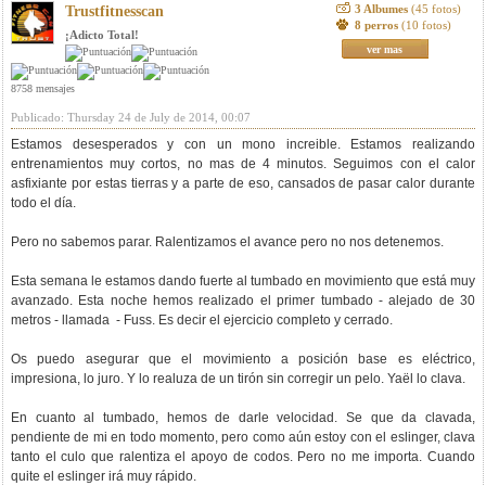
3 Albumes
(45 fotos)
Trustfitnesscan
8 perros
(10 fotos)
¡Adicto Total!
ver mas
8758 mensajes
Publicado: Thursday 24 de July de 2014, 00:07
Estamos desesperados y con un mono increible. Estamos realizando
entrenamientos muy cortos, no mas de 4 minutos. Seguimos con el calor
asfixiante por estas tierras y a parte de eso, cansados de pasar calor durante
todo el día.
Pero no sabemos parar. Ralentizamos el avance pero no nos detenemos.
Esta semana le estamos dando fuerte al tumbado en movimiento que está muy
avanzado. Esta noche hemos realizado el primer tumbado - alejado de 30
metros - llamada - Fuss. Es decir el ejercicio completo y cerrado.
Os puedo asegurar que el movimiento a posición base es eléctrico,
impresiona, lo juro. Y lo realuza de un tirón sin corregir un pelo. Yaël lo clava.
En cuanto al tumbado, hemos de darle velocidad. Se que da clavada,
pendiente de mi en todo momento, pero como aún estoy con el eslinger, clava
tanto el culo que ralentiza el apoyo de codos. Pero no me importa. Cuando
quite el eslinger irá muy rápido.