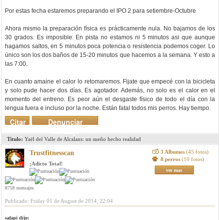
Por estas fecha estaremos preparando el IPO 2 para setiembre-Octubre
Ahora mismo la preparación física es prácticamente nula. No bajamos de los
30 grados. Es imposible. En pista no estamos ni 5 minutos asi que aunque
hagamos saltos, en 5 minutos poca potencia o resistencia podemos coger. Lo
único son los dos baños de 15-20 minutos que hacemos a la semana. Y esto a
las 7:00.
En cuanto amaine el calor lo retomaremos. Fijate que empecé con la bicicleta
y solo pude hacer dos días. Es agotador. Además, no solo es el calor en el
momento del entreno. Es peor aún el desgaste físico de todo el día con la
lengua fuera e incluso por la noche. Están fatal todos mis perros. Hay tiempo.
Citar
Denunciar
mensaje
Titulo:
Yaël del Valle de Alcalans: un sueño hecho realidad
3 Albumes
(45 fotos)
Trustfitnesscan
8 perros
(10 fotos)
¡Adicto Total!
ver mas
8758 mensajes
Publicado: Friday 01 de August de 2014, 22:04
safapi dijo: