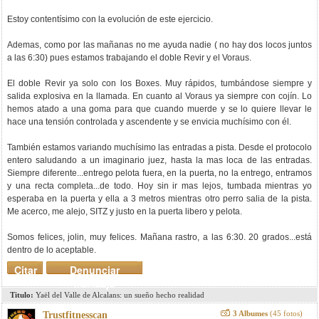
Estoy contentísimo con la evolución de este ejercicio.
Ademas, como por las mañanas no me ayuda nadie ( no hay dos locos juntos
a las 6:30) pues estamos trabajando el doble Revir y el Voraus.
El doble Revir ya solo con los Boxes. Muy rápidos, tumbándose siempre y
salida explosiva en la llamada. En cuanto al Voraus ya siempre con cojín. Lo
hemos atado a una goma para que cuando muerde y se lo quiere llevar le
hace una tensión controlada y ascendente y se envicia muchísimo con él.
También estamos variando muchísimo las entradas a pista. Desde el protocolo
entero saludando a un imaginario juez, hasta la mas loca de las entradas.
Siempre diferente...entrego pelota fuera, en la puerta, no la entrego, entramos
y una recta completa...de todo. Hoy sin ir mas lejos, tumbada mientras yo
esperaba en la puerta y ella a 3 metros mientras otro perro salia de la pista.
Me acerco, me alejo, SITZ y justo en la puerta libero y pelota.
Somos felices, jolin, muy felices. Mañana rastro, a las 6:30. 20 grados...está
dentro de lo aceptable.
Citar
Denunciar
mensaje
Titulo:
Yaël del Valle de Alcalans: un sueño hecho realidad
3 Albumes
(45 fotos)
Trustfitnesscan