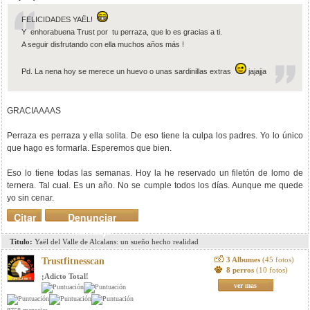
FELICIDADES YAËL!
Y enhorabuena Trust por tu perraza, que lo es gracias a ti.
A seguir disfrutando con ella muchos años más !
Pd. La nena hoy se merece un huevo o unas sardinillas extras
jajajja
GRACIAAAAS
Perraza es perraza y ella solita. De eso tiene la culpa los padres. Yo lo único
que hago es formarla. Esperemos que bien.
Eso lo tiene todas las semanas. Hoy la he reservado un filetón de lomo de
ternera. Tal cual. Es un año. No se cumple todos los días. Aunque me quede
yo sin cenar.
Citar
Denunciar
mensaje
Titulo:
Yaël del Valle de Alcalans: un sueño hecho realidad
3 Albumes
(45 fotos)
Trustfitnesscan
8 perros
(10 fotos)
¡Adicto Total!
ver mas