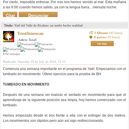
Por cierto, imposible entrenar. Por eso nos hemos venido al mar. Esta mañana
a las 6:00 cuando hemos salido, ya con la lengua fuera....menuda noche.
Citar
Denunciar
mensaje
Titulo:
Yaël del Valle de Alcalans: un sueño hecho realidad
3 Albumes
(45 fotos)
Trustfitnesscan
8 perros
(10 fotos)
¡Adicto Total!
ver mas
8758 mensajes
Publicado: Saturday 19 de July de 2014, 21:12
Comienza una semana importante en el programa de Yaël. Empezamos con el
tumbado en movimiento. Último ejercicio para la prueba de BH.
TUMBADO EN MOVIMIENTO
Después de una semana sin realizar el sentado en movimiento para que el
aprendizaje de la siguiente posición sea limpia, hoy hemos comenzado con el
tumbado.
Hemos empezado desde el box frente a ella con el eslinger de dos metros.
Los movimientos son rápidos pero aún así sigo redireccionando.