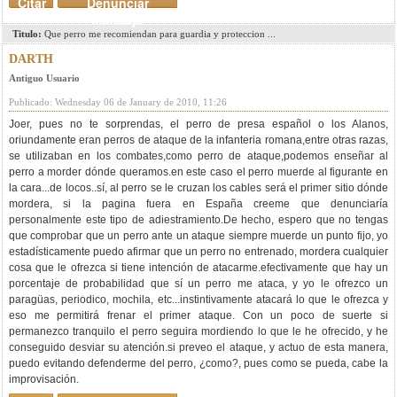
Citar
Denunciar
mensaje
Titulo:
Que perro me recomiendan para guardia y proteccion ...
DARTH
Antiguo Usuario
Publicado: Wednesday 06 de January de 2010, 11:26
Joer, pues no te sorprendas, el perro de presa español o los Alanos,
oriundamente eran perros de ataque de la infanteria romana,entre otras razas,
se utilizaban en los combates,como perro de ataque,podemos enseñar al
perro a morder dónde queramos.en este caso el perro muerde al figurante en
la cara...de locos..sí, al perro se le cruzan los cables será el primer sitio dónde
mordera, si la pagina fuera en España creeme que denunciaría
personalmente este tipo de adiestramiento.De hecho, espero que no tengas
que comprobar que un perro ante un ataque siempre muerde un punto fijo, yo
estadísticamente puedo afirmar que un perro no entrenado, mordera cualquier
cosa que le ofrezca si tiene intención de atacarme.efectivamente que hay un
porcentaje de probabilidad que sí un perro me ataca, y yo le ofrezco un
paragüas, periodico, mochila, etc...instintivamente atacará lo que le ofrezca y
eso me permitirá frenar el primer ataque. Con un poco de suerte si
permanezco tranquilo el perro seguira mordiendo lo que le he ofrecido, y he
conseguido desviar su atención.si preveo el ataque, y actuo de esta manera,
puedo evitando defenderme del perro, ¿como?, pues como se pueda, cabe la
improvisación.