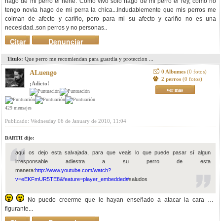
hago de mi perro el nene. Como vivo solo hago de mi perro el rey, como no
tengo novia hago de mi perra la chica...Indudablemente que mis perros me
colman de afecto y cariño, pero para mi su afecto y cariño no es una
necesidad..son perros y no personas..
Citar
Denunciar
mensaje
Titulo:
Que perro me recomiendan para guardia y proteccion ...
0 Albumes
(0 fotos)
ALuengo
2 perros
(0 fotos)
¡Adicto!
ver mas
429 mensajes
Publicado: Wednesday 06 de January de 2010, 11:04
DARTH dijo:
aqui os dejo esta salvajada, para que veais lo que puede pasar sí algun
irresponsable adiestra a su perro de esta
manera:
http://www.youtube.com/watch?
v=eEKFmUR5TE8&feature=player_embedded#
saludos
No puedo creerme que le hayan enseñado a atacar la cara del
figurante...