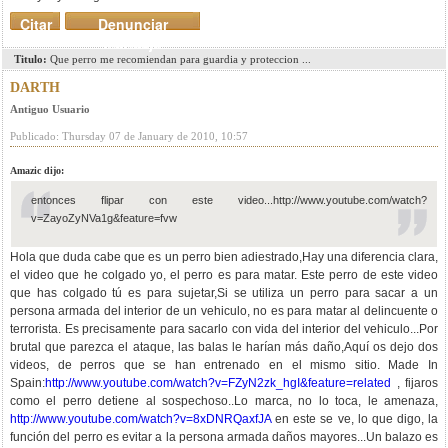
Citar
Denunciar
mensaje
Titulo:
Que perro me recomiendan para guardia y proteccion ...
DARTH
Antiguo Usuario
Publicado: Thursday 07 de January de 2010, 10:57
Amazic dijo:
entonces flipar con este video...http://www.youtube.com/watch?
v=ZayoZyNVa1g&feature=fvw
Hola que duda cabe que es un perro bien adiestrado,Hay una diferencia clara,
el video que he colgado yo, el perro es para matar. Este perro de este video
que has colgado tú es para sujetar,Si se utiliza un perro para sacar a un
persona armada del interior de un vehiculo, no es para matar al delincuente o
terrorista. Es precisamente para sacarlo con vida del interior del vehiculo...Por
brutal que parezca el ataque, las balas le harían más daño,Aquí os dejo dos
videos, de perros que se han entrenado en el mismo sitio. Made In
Spain:
http://www.youtube.com/watch?v=FZyN2zk_hgI&feature=related
, fijaros
como el perro detiene al sospechoso..Lo marca, no lo toca, le amenaza,
http://www.youtube.com/watch?v=8xDNRQaxfJA
en este se ve, lo que digo, la
función del perro es evitar a la persona armada daños mayores...Un balazo es