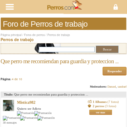
Foro de Perros de trabajo
Página principal
/
Foros de perros
/
Perros de trabajo
Perros de trabajo
Que perro me recomiendan para guardia y proteccion ...
Responder
Página:
4 de 10
Moderadores:
Damzel
,
sandrarf
Titulo:
Que perro me recomiendan para guardia y proteccion ...
1 Albumes
(7 fotos)
Mistica982
2 perros
(3 fotos)
Quiero ser Adicto
ver mas
38 mensajes