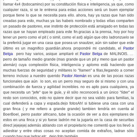
llamar 4x4 (todocamino) por su constitución física e inteligencia, ya que, como
cualquier raza, si se le entrena para estas acciones será un buen ejemplar
porque tiene lo que se necesita para ello. ahora, hay ya razas que han sido
creadas para esto, muchas ya las habeis nombrado y todas ellas comparten
un pasado de pastoreo, ese instinto de protección está arraigado en todas las
razas que se hayan empleado para este fin.gracias a la prensa, hoy por hoy
tener un perro como el pit ( o simil, como el ast) algún que otro ladronzuelo se
la preferirá jugar en una casa que posea un snautzer, aún sin saber que este
último es un magnifico guardián.ahora propondré mi candidato, el
Pastor
Belga
pero hay varios, asique ampliaré el
Pastor Belga
de MALINOIS. un
perro de tamaño medio grande (mas grande que un pit y meno que un pastor
alemán) cuya complexión física, inteligencia y aplomo está haciendo que
muchas fuerzas de seguridad y militares lo "llamen" a filas,llegando a comer
terreno incluso a nuestro querido
Pastor Alemán
es una de las pocas razas
funcionales que aún lo son, es un perro muy seguro de si mismo y con una
combinación de fuerza y agilidad increibles. no es apto para cualquiera, ya
que necesita un "jefe" que le guíe, y él sólo reconocerá a un único "líder" el
resto son conocidos, esto no quiere decir que no sea valido para familias, la
cual defenderá a capa y espada.dejo fotos
Ah! si tubiese una casa con una
gran finca ( y me refiero a grande grande) tambien tendría en cuenta al
BoerBoel, perro pastor africano, tube la ocasión de ver a dos ejemplares de
estos en una finca y si yo fuese ladrón me la jugaría en la casa de securitas
direct jejejejej además ablando con el propietario me comentó que los llevó a
adiestrar y entre otras cosas no aceptan comida de extraños, ladran sólo
cuando hay que ladrar etc...dejo foto también