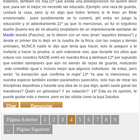
tratamos, también los hay.10º Que exista una predisposición no quiere decir
que, para ser el mejor, no necesite ser educado. Ejemplo: una raza de guarda,
cuidará la casa, pero (y es algo que todos temen) si le tiran un filete
envenenado... pues posiblemente se lo comerá, ahí entra en juego la
educación y el adiestramiento.11º ya que lo mencionas, yo fui el orgulloso
dueño (bueno era de mi abuelo) propietario de un impresionante ejemplar de
Mastín
leonés (Pancho), se lo dieron con un mes (eran “aquellos tiempos”) y
desde el primer día lo dejó en la cuadra de la finca, con las ovejas y demás
animales, NUNCA nadie le dijo que tenía que hacer, solo te aseguro y te
invitaría a hacer la prueba, si aún estuviese vivo, que durante los años que
estuvo con nosotros NADIE entró en nuestra finca a delinquir.12º por supuesto
que existen ejemplares que aún no siendo de razas de guarda, realizarán
este cometido igual o incluso mejor que algunos individuos de estas, pero
serán “la excepción que confirma la regla”.13º Ya que lo mencionas, en
nuestra especie también existen parámetros parecidos, solo has de mirar las
disciplinas deportivas y hacerte una idea de lo que digo, quién suele ganar las
maratones? Quién en gimnasia? Y en natación? .14º Esta es mi opinión, te
puede gustar más o menos pero es tan válida como la tuya.Saludos
Citar
Denunciar
mensaje
Página Anterior
1
2
3
4
5
6
7
8
9
...
Página Siguiente