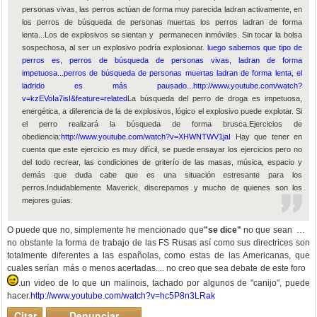
personas vivas, las perros actúan de forma muy parecida ladran activamente, en
los perros de búsqueda de personas muertas los perros ladran de forma
lenta...Los de explosivos se sientan y permanecen inmóviles. Sin tocar la bolsa
sospechosa, al ser un explosivo podría explosionar.
luego sabemos que tipo de
perros es, perros de búsqueda de personas vivas, ladran de forma
impetuosa...perros de búsqueda de personas muertas ladran de forma lenta, el
ladrido es más pausado...
http://www.youtube.com/watch?
v=kzEVoIa7isI&feature=related
La búsqueda del perro de droga es impetuosa,
energética, a diferencia de la de explosivos, lógico el explosivo puede explotar. Si
el perro realizará la búsqueda de forma brusca.Ejercicios de
obediencia:
http://www.youtube.com/watch?v=XHWNTWV1jaI
Hay que tener en
cuenta que este ejercicio es muy difícil, se puede ensayar los ejercicios pero no
del todo recrear, las condiciones de griterío de las masas, música, espacio y
demás que duda cabe que es una situación estresante para los
perros.Indudablemente Maverick, discrepamos y mucho de quienes son los
mejores guías.
O puede que no, simplemente he mencionado que
"se dice"
no que sean
,
no obstante la forma de trabajo de las FS Rusas así como sus directrices son
totalmente diferentes a las españolas, como estas de las Americanas, que
cuales serían más o menos acertadas.... no creo que sea debate de este foro
.un video de lo que un malinois, tachado por algunos de "canijo", puede
hacer.
http://www.youtube.com/watch?v=hc5P8n3LRak
Citar
Denunciar