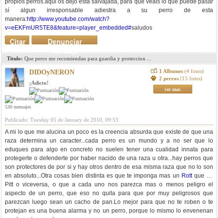
propios perros.aqui os dejo esta salvajada, para que veais lo que puede pasar
sí algun irresponsable adiestra a su perro de esta
manera:
http://www.youtube.com/watch?
v=eEKFmUR5TE8&feature=player_embedded#
saludos
Citar
Denunciar
mensaje
Titulo:
Que perro me recomiendan para guardia y proteccion ...
1 Albumes
(4 fotos)
DIDOyNERON
2 perros
(15 fotos)
¡Adicto!
ver mas
530 mensajes
Publicado: Tuesday 05 de January de 2010, 09:53
A mi lo que me alucina un poco es la creencia absurda que existe de que una
raza determina un caracter...cada perro es un mundo y a no ser que lo
eduques para algo en concreto no suelen tener una cualidad innata para
protegerte o defenderte por haber nacido de una raza u otra...hay perros que
son protectores de por si y hay otros dentro de esa misma raza que no lo son
en absoluto...Otra cosas bien distinta es que te imponga mas un
Rott
que un
Pitt o viceversa, o que a cada uno nos parezca mas o menos peligro el
aspecto de un perro, que eso no quita para que por muy peligrosos que
parezcan luego sean un cacho de pan.Lo mejor para que no te roben o te
protejan es una buena alarma y no un perro, porque lo mismo lo envenenan