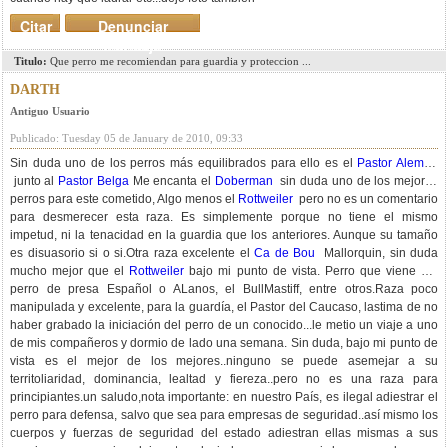
Citar
Denunciar
mensaje
Titulo:
Que perro me recomiendan para guardia y proteccion ...
DARTH
Antiguo Usuario
Publicado: Tuesday 05 de January de 2010, 09:33
Sin duda uno de los perros más equilibrados para ello es el
Pastor Alemán
junto al
Pastor Belga
Me encanta el
Doberman
sin duda uno de los mejores
perros para este cometido, Algo menos el
Rottweiler
pero no es un comentario
para desmerecer esta raza. Es simplemente porque no tiene el mismo
impetud, ni la tenacidad en la guardia que los anteriores. Aunque su tamaño
es disuasorio si o si.Otra raza excelente el
Ca de Bou
Mallorquin, sin duda
mucho mejor que el
Rottweiler
bajo mi punto de vista. Perro que viene del
perro de presa Español o ALanos, el BullMastiff, entre otros.Raza poco
manipulada y excelente, para la guardía, el Pastor del Caucaso, lastima de no
haber grabado la iniciación del perro de un conocido...le metio un viaje a uno
de mis compañeros y dormio de lado una semana. Sin duda, bajo mi punto de
vista es el mejor de los mejores..ninguno se puede asemejar a su
territoliaridad, dominancia, lealtad y fiereza..pero no es una raza para
principiantes.un saludo,nota importante: en nuestro País, es ilegal adiestrar el
perro para defensa, salvo que sea para empresas de seguridad..así mismo los
cuerpos y fuerzas de seguridad del estado adiestran ellas mismas a sus