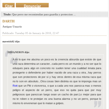
Citar
Denunciar
mensaje
Titulo:
Que perro me recomiendan para guardia y proteccion ...
DARTH
Antiguo Usuario
Publicado: Tuesday 05 de January de 2010, 22:47
maverick82 dijo:
DIDOyNERON dijo:
A mi lo que me alucina un poco es la creencia absurda que existe de que
una raza determina un caracter...cada perro es un mundo y a no ser que lo
eduques para algo en concreto no suelen tener una cualidad innata para
protegerte o defenderte por haber nacido de una raza u otra...hay perros
que son protectores de por si y hay otros dentro de esa misma raza que
no lo son en absoluto...Otra cosas bien distinta es que te imponga mas un
Rott
que un Pitt o viceversa, o que a cada uno nos parezca mas o menos
peligro el aspecto de un perro, que eso no quita para que por muy
peligrosos que parezcan luego sean un cacho de pan.Lo mejor para que
no te roben o te protejan es una buena alarma y no un perro, porque lo
mismo lo envenenan que lo matan a golpes.