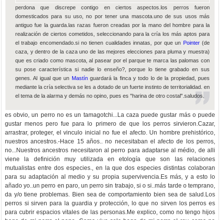
perdona que discrepe contigo en ciertos aspectos.los perros fueron
domesticados para su uso, no por tener una mascota.uno de sus usos más
antiguo fue la guarda.las razas fueron creadas por la mano del hombre para la
realización de ciertos cometidos, seleccionando para la cría los más aptos para
el trabajo encomendado.si no tienen cualidades innatas, por que un
Pointer
(de
caza, y dentro de la caza uno de las mejores elecciones para pluma y muestra)
que es criado como mascota, al pasear por el parque te marca las palomas con
su pose característica si nadie lo enseño?, porque lo tiene grabado en sus
genes. Al igual que un
Mastín
guardará la finca y todo lo de la propiedad, pues
mediante la cría selectiva se les a dotado de un fuerte instinto de territorialidad. en
el tema de la alarma y demás no opino, pues es "harina de otro costal".saludos.
es obvio, un perro no es un tamagotchi...La caza puede gustar más o puede
gustar menos pero fue para lo primero de que los perros sirvieron.Cazar,
arrastrar, proteger, el vinculo inicial no fue el afecto. Un hombre prehistórico,
nuestros ancestros.-Hace 15 años.. no necesitaban el afecto de los perros,
no...Nuestros ancestros necesitaron al perro para adaptarse al médio, de alli
viene la definición muy utilizada en etología que son las relaciones
mutualistas entre dos especies., en la que dos especies distintas colaboran
para su adaptación al medio y su propia supervivencia.Es más, y a esto lo
añado yo..un perro en paro, un perro sin trabajo, si o si..más tarde o temprano,
da y/o tiene problemas. Bien sea de comportamiento bien sea de salud.Los
perros si sirven para la guardia y protección, lo que no sirven los perros es
para cubrir espacios vitales de las personas.Me explico, como no tengo hijos