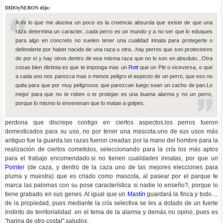
DIDOyNERON dijo:
A mi lo que me alucina un poco es la creencia absurda que existe de que una
raza determina un caracter...cada perro es un mundo y a no ser que lo eduques
para algo en concreto no suelen tener una cualidad innata para protegerte o
defenderte por haber nacido de una raza u otra...hay perros que son protectores
de por si y hay otros dentro de esa misma raza que no lo son en absoluto...Otra
cosas bien distinta es que te imponga mas un
Rott
que un Pitt o viceversa, o que
a cada uno nos parezca mas o menos peligro el aspecto de un perro, que eso no
quita para que por muy peligrosos que parezcan luego sean un cacho de pan.Lo
mejor para que no te roben o te protejan es una buena alarma y no un perro,
porque lo mismo lo envenenan que lo matan a golpes.
perdona que discrepe contigo en ciertos aspectos.los perros fueron
domesticados para su uso, no por tener una mascota.uno de sus usos más
antiguo fue la guarda.las razas fueron creadas por la mano del hombre para la
realización de ciertos cometidos, seleccionando para la cría los más aptos
para el trabajo encomendado.si no tienen cualidades innatas, por que un
Pointer
(de caza, y dentro de la caza uno de las mejores elecciones para
pluma y muestra) que es criado como mascota, al pasear por el parque te
marca las palomas con su pose característica si nadie lo enseño?, porque lo
tiene grabado en sus genes. Al igual que un
Mastín
guardará la finca y todo lo
de la propiedad, pues mediante la cría selectiva se les a dotado de un fuerte
instinto de territorialidad. en el tema de la alarma y demás no opino, pues es
"harina de otro costal".saludos.