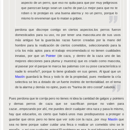
aspecto de un perro, que eso no quita para que por muy peligrosos
que parezcan luego sean un cacho de pan.Lo mejor para que no te
roben o te protejan es una buena alarma y no un perro, porque lo
mismo lo envenenan que lo matan a golpes.
perdona que discrepe contigo en ciertos aspectos.los perros fueron
domesticados para su uso, no por tener una mascota.uno de sus usos
más antiguo fue la guarda.las razas fueron creadas por la mano del
hombre para la realización de ciertos cometidos, seleccionando para la
cría los más aptos para el trabajo encomendado.si no tienen cualidades
innatas, por que un
Pointer
(de caza, y dentro de la caza uno de las
mejores elecciones para pluma y muestra) que es criado como mascota,
al pasear por el parque te marca las palomas con su pose característica si
nadie lo enseño?, porque lo tiene grabado en sus genes. Al igual que un
Mastín
guardará la finca y todo lo de la propiedad, pues mediante la cría
selectiva se les a dotado de un fuerte instinto de territorialidad. en el tema
de la alarma y demás no opino, pues es "harina de otro costal".saludos.
Pues perdona que te corrija pero no tienes ni idea la cantidad de galgos y pointers
y demas perros de caza que se sacrifican porque no valen para
cazar...empezando por ahí, me puedes decir cualquier otra raza y pasa lo mismo,
hay que educarlos, es cierto que habrá unos mas predispuestos a proteger o
guardar que otros pero no tiene que ver solo con la raza...por muy
Mastín
que
sea no tiene porque saber cuidar una finca o realizar un cometido sino se le
enseña...y asi con cualquier animal.El problema es ese, lo mal informada que está