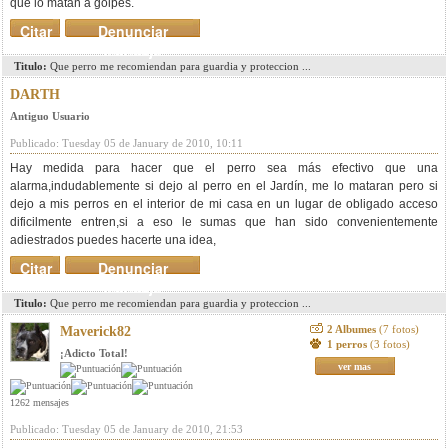
que lo matan a golpes.
Citar
Denunciar
mensaje
Titulo:
Que perro me recomiendan para guardia y proteccion ...
DARTH
Antiguo Usuario
Publicado: Tuesday 05 de January de 2010, 10:11
Hay medida para hacer que el perro sea más efectivo que una
alarma,indudablemente si dejo al perro en el Jardín, me lo mataran pero si
dejo a mis perros en el interior de mi casa en un lugar de obligado acceso
dificilmente entren,si a eso le sumas que han sido convenientemente
adiestrados puedes hacerte una idea,
Citar
Denunciar
mensaje
Titulo:
Que perro me recomiendan para guardia y proteccion ...
2 Albumes
(7 fotos)
Maverick82
1 perros
(3 fotos)
¡Adicto Total!
ver mas
1262 mensajes
Publicado: Tuesday 05 de January de 2010, 21:53