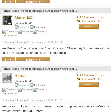
Citar
Denunciar
mensaje
Titulo:
Que perro me recomiendan para guardia y proteccion ...
2 Albumes
(7 fotos)
Maverick82
1 perros
(3 fotos)
¡Adicto Total!
ver mas
1262 mensajes
Publicado: Thursday 07 de January de 2010, 01:59
en Rusia los "malos" son muy "malos", y las FCS son muy "contundentes". Se
dice que sus guias caninos son de lo mejorcito.
Citar
Denunciar
mensaje
Titulo:
Que perro me recomiendan para guardia y proteccion ...
0 Albumes
(0 fotos)
Amazic
0 perros
(0 fotos)
¡Adicto Total!
ver mas
1217 mensajes
Publicado: Thursday 07 de January de 2010, 02:52
entonces flipar con este video...http://www.youtube.com/watch?
v=ZayoZyNVa1g&feature=fvw