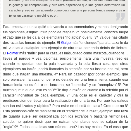
la gente y se compran una y otra raza esperando que sus genes determinen un
caracter y eso es tan absurdo como decir que una persona blanca siempre va a
tener un caracter y un chino otro...
Para empezar, nunca quité relevancia a tus comentarios y menos denigrando
tus opiniones, asique: 1º un poco de respeto.2º posiblemente conozca mejor
el trato que se les da a los ejemplares "no aptos" que tú. 3º ya que has citado
dos razas las tomaré de ejemplo. El
Galgo
más “enclenque” para la caza le da
mil vueltas a cualquier otro ejemplar de otra raza corriendo detrás de liebres.
El
Pointer
más “inútil” para la caza, es más, criado como mascota, cuando te lo
lleves al parque y vea palomas, posiblemente hará una muestra (eso es
cuando se quedan con la pata levantada y la cola tiesa) cosa que otros
ejemplares no harán, podrá llamarles la atención por su instinto natural, pero
dudo que hagan una muestra. 4º Para un cazador (por poner ejemplo) que
solo piensa en la caza, un perro no deja de ser una herramienta, cuando esa
herramienta no es útil o no funciona, se “desecha” y se “reemplaza”.5º Por
mucho que te duela, eso es así.6º Te doy la razón en cuanto a lo referido por el
carácter individual de cada ejemplar. 7º una cosa es el carácter y otra la
predisposición genética para la realización de una tarea. Por qué los galgos
son tan estilizados y rápidos? Para estar en el sofá de casa? Creo que no.8º
Esta predisposición se manifiesta en el “carácter de la raza”, ejemplo: una raza
de guarda suele ser desconfiada con los extraños y bastante territoriales,
cuiddo, no quiere decir que no existan ejemplares que se salgan de la
“regla”.9º Todos los atletas son número uno? Los hay malos. En el caso que