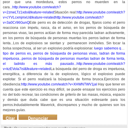
peor que una mordedura, estos perros no muerden en la
cara...
http://www.youtube.com/watch?
v=2znwLTz1xdo&feature=related
Situación real:
http://www.youtube.com/watch?
v=cYVLcxmjmxU&feature=related
http://www.youtube.com/watch?
v=3a0Cr96GunQ
Este perro es de detección de drogas, fijaros como el perro
reacciona con ímpetu, rasca, da el aviso, en los perros de búsqueda de
personas vivas, las perros actúan de forma muy parecida ladran activamente,
en los perros de búsqueda de personas muertas los perros ladran de forma
lenta...Los de explosivos se sientan y permanecen inmóviles. Sin tocar la
bolsa sospechosa, al ser un explosivo podría explosionar.
luego sabemos que
tipo de perros es, perros de búsqueda de personas vivas, ladran de forma
impetuosa...perros de búsqueda de personas muertas ladran de forma lenta,
el ladrido es más pausado...
http://www.youtube.com/watch?
v=kzEVoIa7isI&feature=related
La búsqueda del perro de droga es impetuosa,
energética, a diferencia de la de explosivos, lógico el explosivo puede
explotar. Si el perro realizará la búsqueda de forma brusca.Ejercicios de
obediencia:
http://www.youtube.com/watch?v=XHWNTWV1jaI
Hay que tener en
cuenta que este ejercicio es muy difícil, se puede ensayar los ejercicios pero
no del todo recrear, las condiciones de griterío de las masas, música, espacio
y demás que duda cabe que es una situación estresante para los
perros.Indudablemente Maverick, discrepamos y mucho de quienes son los
mejores guías.
Citar
Denunciar
mensaje