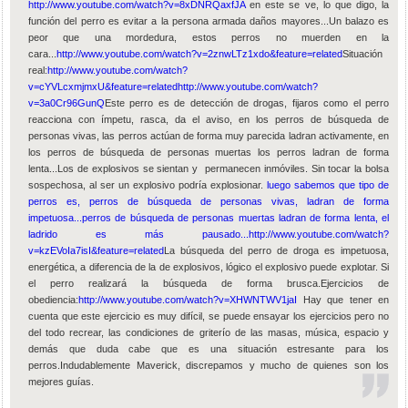
http://www.youtube.com/watch?v=8xDNRQaxfJA
en este se ve, lo que digo, la
función del perro es evitar a la persona armada daños mayores...Un balazo es
peor que una mordedura, estos perros no muerden en la
cara...
http://www.youtube.com/watch?v=2znwLTz1xdo&feature=related
Situación
real:
http://www.youtube.com/watch?
v=cYVLcxmjmxU&feature=related
http://www.youtube.com/watch?
v=3a0Cr96GunQ
Este perro es de detección de drogas, fijaros como el perro
reacciona con ímpetu, rasca, da el aviso, en los perros de búsqueda de
personas vivas, las perros actúan de forma muy parecida ladran activamente, en
los perros de búsqueda de personas muertas los perros ladran de forma
lenta...Los de explosivos se sientan y permanecen inmóviles. Sin tocar la bolsa
sospechosa, al ser un explosivo podría explosionar.
luego sabemos que tipo de
perros es, perros de búsqueda de personas vivas, ladran de forma
impetuosa...perros de búsqueda de personas muertas ladran de forma lenta, el
ladrido es más pausado...
http://www.youtube.com/watch?
v=kzEVoIa7isI&feature=related
La búsqueda del perro de droga es impetuosa,
energética, a diferencia de la de explosivos, lógico el explosivo puede explotar. Si
el perro realizará la búsqueda de forma brusca.Ejercicios de
obediencia:
http://www.youtube.com/watch?v=XHWNTWV1jaI
Hay que tener en
cuenta que este ejercicio es muy difícil, se puede ensayar los ejercicios pero no
del todo recrear, las condiciones de griterío de las masas, música, espacio y
demás que duda cabe que es una situación estresante para los
perros.Indudablemente Maverick, discrepamos y mucho de quienes son los
mejores guías.