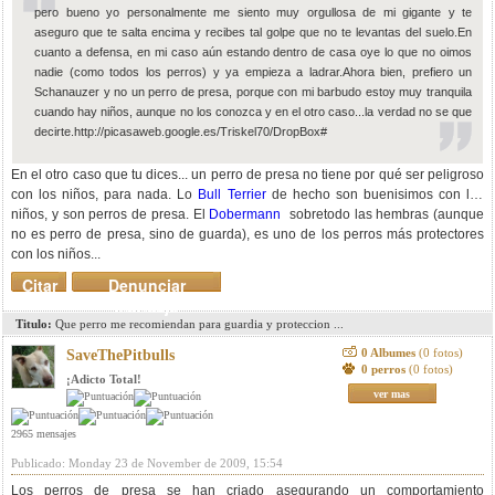
pero bueno yo personalmente me siento muy orgullosa de mi gigante y te
aseguro que te salta encima y recibes tal golpe que no te levantas del suelo.En
cuanto a defensa, en mi caso aún estando dentro de casa oye lo que no oimos
nadie (como todos los perros) y ya empieza a ladrar.Ahora bien, prefiero un
Schanauzer y no un perro de presa, porque con mi barbudo estoy muy tranquila
cuando hay niños, aunque no los conozca y en el otro caso...la verdad no se que
decirte.http://picasaweb.google.es/Triskel70/DropBox#
En el otro caso que tu dices... un perro de presa no tiene por qué ser peligroso
con los niños, para nada. Lo
Bull Terrier
de hecho son buenisimos con los
niños, y son perros de presa. El
Dobermann
sobretodo las hembras (aunque
no es perro de presa, sino de guarda), es uno de los perros más protectores
con los niños...
Citar
Denunciar
mensaje
Titulo:
Que perro me recomiendan para guardia y proteccion ...
0 Albumes
(0 fotos)
SaveThePitbulls
0 perros
(0 fotos)
¡Adicto Total!
ver mas
2965 mensajes
Publicado: Monday 23 de November de 2009, 15:54
Los perros de presa se han criado asegurando un comportamiento