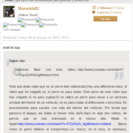
Titulo:
Que perro me recomiendan para guardia y proteccion ...
2 Albumes
(7 fotos)
Maverick82
1 perros
(3 fotos)
¡Adicto Total!
ver mas
1262 mensajes
Publicado: Friday 08 de January de 2010, 00:22
DARTH dijo:
Amazic dijo:
entonces flipar con este video...http://www.youtube.com/watch?
v=ZayoZyNVa1g&feature=fvw
Hola que duda cabe que es un perro bien adiestrado,Hay una diferencia clara, el
video que he colgado yo, el perro es para matar. Este perro de este video que
has colgado tú es para sujetar,Si se utiliza un perro para sacar a un persona
armada del interior de un vehiculo, no es para matar al delincuente o terrorista. Es
precisamente para sacarlo con vida del interior del vehiculo...Por brutal que
parezca el ataque, las balas le harían más daño,Aquí os dejo dos videos, de
perros que se han entrenado en el mismo sitio. Made In
Spain:
http://www.youtube.com/watch?v=FZyN2zk_hgI&feature=related
, fijaros
como el perro detiene al sospechoso..Lo marca, no lo toca, le amenaza,