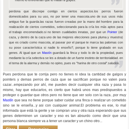
mismo lo envenenan que lo matan a golpes.
perdona que discrepe contigo en ciertos aspectos.los perros fueron
domesticados para su uso, no por tener una mascota.uno de sus usos más
antiguo fue la guarda.las razas fueron creadas por la mano del hombre para la
realización de ciertos cometidos, seleccionando para la cría los más aptos para
el trabajo encomendado.si no tienen cualidades innatas, por que un
Pointer
(de
caza, y dentro de la caza uno de las mejores elecciones para pluma y muestra)
que es criado como mascota, al pasear por el parque te marca las palomas con
su pose característica si nadie lo enseño?, porque lo tiene grabado en sus
genes. Al igual que un
Mastín
guardará la finca y todo lo de la propiedad, pues
mediante la cría selectiva se les a dotado de un fuerte instinto de territorialidad. en
el tema de la alarma y demás no opino, pues es "harina de otro costal".saludos.
Pues perdona que te corrija pero no tienes ni idea la cantidad de galgos y
pointers y demas perros de caza que se sacrifican porque no valen para
cazar...empezando por ahí, me puedes decir cualquier otra raza y pasa lo
mismo, hay que educarlos, es cierto que habrá unos mas predispuestos a
proteger o guardar que otros pero no tiene que ver solo con la raza...por muy
Mastín
que sea no tiene porque saber cuidar una finca o realizar un cometido
sino se le enseña...y asi con cualquier animal.El problema es ese, lo mal
informada que está la gente y se compran una y otra raza esperando que sus
genes determinen un caracter y eso es tan absurdo como decir que una
persona blanca siempre va a tener un caracter y un chino otro...