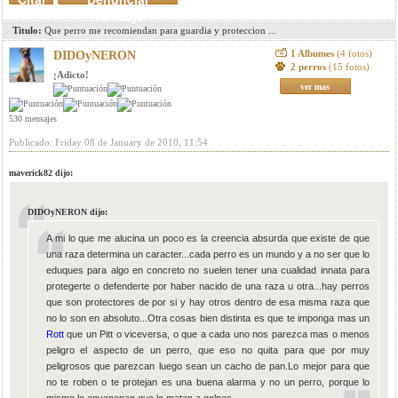
mensaje
Titulo:
Que perro me recomiendan para guardia y proteccion ...
1 Albumes
(4 fotos)
DIDOyNERON
2 perros
(15 fotos)
¡Adicto!
ver mas
530 mensajes
Publicado: Friday 08 de January de 2010, 11:54
maverick82 dijo:
DIDOyNERON dijo:
A mi lo que me alucina un poco es la creencia absurda que existe de que
una raza determina un caracter...cada perro es un mundo y a no ser que lo
eduques para algo en concreto no suelen tener una cualidad innata para
protegerte o defenderte por haber nacido de una raza u otra...hay perros
que son protectores de por si y hay otros dentro de esa misma raza que
no lo son en absoluto...Otra cosas bien distinta es que te imponga mas un
Rott
que un Pitt o viceversa, o que a cada uno nos parezca mas o menos
peligro el aspecto de un perro, que eso no quita para que por muy
peligrosos que parezcan luego sean un cacho de pan.Lo mejor para que
no te roben o te protejan es una buena alarma y no un perro, porque lo