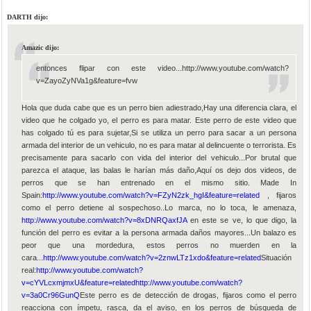
DARTH dijo:
Amazic dijo:
entonces flipar con este video...http://www.youtube.com/watch?
v=ZayoZyNVa1g&feature=fvw
Hola que duda cabe que es un perro bien adiestrado,Hay una diferencia clara, el
video que he colgado yo, el perro es para matar. Este perro de este video que
has colgado tú es para sujetar,Si se utiliza un perro para sacar a un persona
armada del interior de un vehiculo, no es para matar al delincuente o terrorista. Es
precisamente para sacarlo con vida del interior del vehiculo...Por brutal que
parezca el ataque, las balas le harían más daño,Aquí os dejo dos videos, de
perros que se han entrenado en el mismo sitio. Made In
Spain:
http://www.youtube.com/watch?v=FZyN2zk_hgI&feature=related
, fijaros
como el perro detiene al sospechoso..Lo marca, no lo toca, le amenaza,
http://www.youtube.com/watch?v=8xDNRQaxfJA
en este se ve, lo que digo, la
función del perro es evitar a la persona armada daños mayores...Un balazo es
peor que una mordedura, estos perros no muerden en la
cara...
http://www.youtube.com/watch?v=2znwLTz1xdo&feature=related
Situación
real:
http://www.youtube.com/watch?
v=cYVLcxmjmxU&feature=related
http://www.youtube.com/watch?
v=3a0Cr96GunQ
Este perro es de detección de drogas, fijaros como el perro
reacciona con ímpetu, rasca, da el aviso, en los perros de búsqueda de