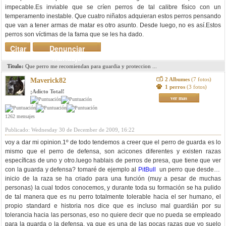
impecable.Es inviable que se críen perros de tal calibre físico con un
temperamento inestable. Que cuatro niñatos adquieran estos perros pensando
que van a tener armas de matar es otro asunto. Desde luego, no es así.Estos
perros son víctimas de la fama que se les ha dado.
Citar
Denunciar
mensaje
Titulo:
Que perro me recomiendan para guardia y proteccion ...
2 Albumes
(7 fotos)
Maverick82
1 perros
(3 fotos)
¡Adicto Total!
ver mas
1262 mensajes
Publicado: Wednesday 30 de December de 2009, 16:22
voy a dar mi opinion.1º de todo tendemos a creer que el perro de guarda es lo
mismo que el perro de defensa, son acicones diferentes y existen razas
específicas de uno y otro.luego hablais de perros de presa, que tiene que ver
con la guarda y defensa? tomaré de ejemplo al
PitBull
un perro que desde el
inicio de la raza se ha criado para una función (muy a pesar de muchas
personas) la cual todos conocemos, y durante toda su formación se ha pulido
de tal manera que es nu perro totalmente tolerable hacia el ser humano, el
propio standard e historia nos dice que es incluso mal guardián por su
tolerancia hacia las personas, eso no quiere decir que no pueda se empleado
para la guarda o la defensa, ya que es una de las pocas razas que yo suelo