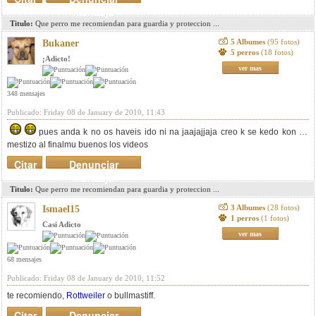
mensaje
Titulo:
Que perro me recomiendan para guardia y proteccion ...
5 Albumes
(95 fotos)
Bukaner
5 perros
(18 fotos)
¡Adicto!
ver mas
348 mensajes
Publicado: Friday 08 de January de 2010, 11:43
pues anda k no os haveis ido ni na jaajajjaja creo k se kedo kon un
mestizo al finalmu buenos los videos
Citar
Denunciar
mensaje
Titulo:
Que perro me recomiendan para guardia y proteccion ...
3 Albumes
(28 fotos)
Ismael15
1 perros
(1 fotos)
Casi Adicto
ver mas
68 mensajes
Publicado: Friday 08 de January de 2010, 11:52
te recomiendo,
Rottweiler
o bullmastiff.
Citar
Denunciar