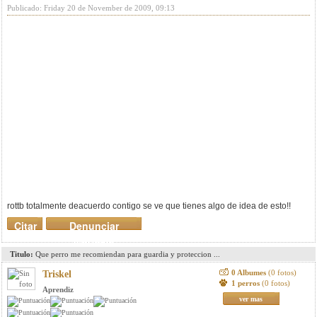
Publicado: Friday 20 de November de 2009, 09:13
rottb totalmente deacuerdo contigo se ve que tienes algo de idea de esto!!
Citar
Denunciar
mensaje
Titulo:
Que perro me recomiendan para guardia y proteccion ...
0 Albumes
(0 fotos)
Triskel
1 perros
(0 fotos)
Aprendiz
ver mas