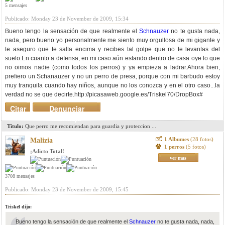
5 mensajes
Publicado: Monday 23 de November de 2009, 15:34
Bueno tengo la sensación de que realmente el
Schnauzer
no te gusta nada,
nada, pero bueno yo personalmente me siento muy orgullosa de mi gigante y
te aseguro que te salta encima y recibes tal golpe que no te levantas del
suelo.En cuanto a defensa, en mi caso aún estando dentro de casa oye lo que
no oimos nadie (como todos los perros) y ya empieza a ladrar.Ahora bien,
prefiero un Schanauzer y no un perro de presa, porque con mi barbudo estoy
muy tranquila cuando hay niños, aunque no los conozca y en el otro caso...la
verdad no se que decirte.http://picasaweb.google.es/Triskel70/DropBox#
Citar
Denunciar
mensaje
Titulo:
Que perro me recomiendan para guardia y proteccion ...
1 Albumes
(28 fotos)
Malizia
1 perros
(5 fotos)
¡Adicto Total!
ver mas
3708 mensajes
Publicado: Monday 23 de November de 2009, 15:45
Triskel dijo:
Bueno tengo la sensación de que realmente el
Schnauzer
no te gusta nada, nada,