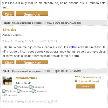
y les iba a ir muy mal.No me creean, no, no,no enserio que el mundo esta
mal....
Citar
Denunciar
mensaje
Titulo:
Una maltratadora de perros!!!! URGE QUE RESPONDAN!!!!
Silverdog
Antiguo Usuario
Publicado: Tuesday 01 de March de 2011, 03:14
Ella fue la que me dijo como sucedio el caso, los
PitBull
eran de un chavo, la
niña les dejo ir con esos perros y pues eran muy fuertes, se veia a simple vista,
el chavo solto a los perros y estos perros atacaron al perro
Citar
Denunciar
mensaje
Titulo:
Una maltratadora de perros!!!! URGE QUE RESPONDAN!!!!
0 Albumes
(0 fotos)
Reinabrucemax
0 perros
(0 fotos)
¡Adicto Total!
ver mas
4067 mensajes
Publicado: Tuesday 01 de March de 2011, 09:57