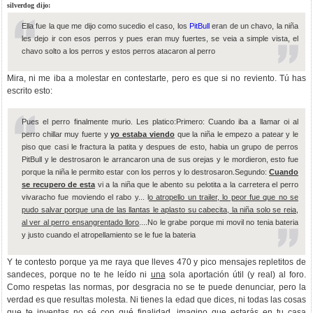
silverdog dijo:
Ella fue la que me dijo como sucedio el caso, los
PitBull
eran de un chavo, la niña
les dejo ir con esos perros y pues eran muy fuertes, se veia a simple vista, el
chavo solto a los perros y estos perros atacaron al perro
Mira, ni me iba a molestar en contestarte, pero es que si no reviento. Tú has
escrito esto:
Pues el perro finalmente murio. Les platico:Primero: Cuando iba a llamar oi al
perro chillar muy fuerte y
yo estaba viendo
que la niña le empezo a patear y le
piso que casi le fractura la patita y despues de esto, habia un grupo de perros
PitBull y le destrosaron le arrancaron una de sus orejas y le mordieron, esto fue
porque la niña le permito estar con los perros y lo destrosaron.Segundo:
Cuando
se recupero de esta
vi a la niña que le abento su pelotita a la carretera el perro
vivaracho fue moviendo el rabo y... l
o atropello un trailer, lo peor fue que no se
pudo salvar porque una de las llantas le aplasto su cabecita, la niña solo se reia,
al ver al perro ensangrentado lloro
....No le grabe porque mi movil no tenia bateria
y justo cuando el atropellamiento se le fue la bateria
Y te contesto porque ya me raya que lleves 470 y pico mensajes repletitos de
sandeces, porque no te he leído ni
una
sola aportación útil (y real) al foro.
Como respetas las normas, por desgracia no se te puede denunciar, pero la
verdad es que resultas molesta. Ni tienes la edad que dices, ni todas las cosas
que te inventas no sé con qué finalidad, imagino que estarás en tu casa