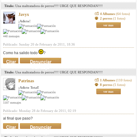
mensaje
Titulo:
Una maltratadora de perros!!!! URGE QUE RESPONDAN!!!!
4 Albumes
(64 fotos)
Javyx
2 perros
(1 fotos)
¡Adicto!
ver mas
448 mensajes
Publicado: Sunday 20 de February de 2011, 18:36
Como ha salido todo
?
Citar
Denunciar
mensaje
Titulo:
Una maltratadora de perros!!!! URGE QUE RESPONDAN!!!!
1 Albumes
(110 fotos)
Patrinas
8 perros
(5 fotos)
¡Adicto Total!
ver mas
5187 mensajes
Publicado: Monday 28 de February de 2011, 02:19
al final que paso?
Citar
Denunciar
mensaje