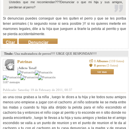
Ustedes que me recomiendan???Denunciar o que mi hija y sus amigos,
perdieran al perro?
Si denuncias puedes conseguir que les quiten el perro y que se les poriba
tener animales ( lo segundo nose si sera posible )Y si no quieres meterte en
marrones legales, dile a tu hija que jueguen a tirarle la pelota al perrito y que
se pierda accidentalmente.
Citar
Denunciar
mensaje
Titulo:
Una maltratadora de perros!!!! URGE QUE RESPONDAN!!!!
1 Albumes
(110 fotos)
Patrinas
8 perros
(5 fotos)
¡Adicto Total!
ver mas
5187 mensajes
Publicado: Saturday 19 de February de 2011, 00:37
as una cosa grabas a la niña , luego le dices a tu hija y ke todos susu amigos
menos uno empiese a jugar con el cachorro ,el niño sobrante ke se meta entre
las matas y cuando tu hija alla dirijido la pelota para el niño escondido el
cachorro ba y entonces el niño coge al perrito y lo esconde en n sitio donde no
pueda encontrarlo , luego te llevas a tu hija y susu amigos y kedas ke el amigo
escondido se valla a un punto de reunion y en el punto de reunion el te da al
cachorro y tu con el cachorro en tu casa denuncias a la madre y de prueva