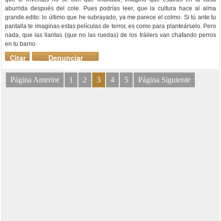
aburrida después del cole. Pues podrías leer, que la cultura hace al alma
grande.edito: lo último que he subrayado, ya me parece el colmo. Si tú ante tu
pantalla te imaginas estas películas de terror, es como para planteárselo. Pero
nada, que las llantas (que no las ruedas) de los tráilers van chafando perros
en tu barrio
Citar
Denunciar
mensaje
Página Anterior
1
2
3
4
5
Página Siguiente