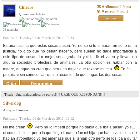
0 Albumes
(0 fotos)
Chierre
0 perros
(0 fotos)
Quiero ser Adicto
ver mas
38 mensajes
Publicado: Tuesday 01 de March de 2011, 02:33
Es una lástima que estas cosas pasen. Yo no se si te tomarán en serio en la
justicia, no digo que no deban hacerlo, pero suelen no darle importancia a
este tipo de cosas. Lo mejor sería grabarla y difundir el video y llevarlo a
alguna sociedad protectora de animales. La otra opción es hablar con la
madre, aunque no creo que sea una mujer que razone mucho
En fin, es
prejuiciar sin conocer, así que te recomiendo que hagas las dos cosas.
Citar
Denunciar
mensaje
Titulo:
Una maltratadora de perros!!!! URGE QUE RESPONDAN!!!!
Silverdog
Antiguo Usuario
Publicado: Tuesday 01 de March de 2011, 03:12
No me crean
Pero no lo impedi porque no sabia que iba a pasar yo solo
oi como chillo el perro la que llego llorando fue mi hija que habia visto como le
habian atropellado yo les amenaze que si tenian otro perro se los iba a quitar