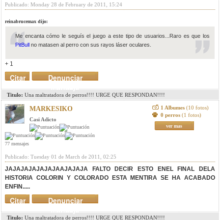
Publicado: Monday 28 de February de 2011, 15:24
reinabrucemax dijo:
Me encanta cómo le seguís el juego a este tipo de usuarios...Raro es que los
PitBull
no matasen al perro con sus rayos láser oculares.
+ 1
Citar
Denunciar
mensaje
Titulo:
Una maltratadora de perros!!!! URGE QUE RESPONDAN!!!!
1 Albumes
(10 fotos)
MARKESIKO
0 perros
(1 fotos)
Casi Adicto
ver mas
77 mensajes
Publicado: Tuesday 01 de March de 2011, 02:25
JAJAJAJAJAJAJAAJAJAJA FALTO DECIR ESTO ENEL FINAL DELA
HISTORIA COLORIN Y COLORADO ESTA MENTIRA SE HA ACABADO
ENFIN.....
Citar
Denunciar
mensaje
Titulo:
Una maltratadora de perros!!!! URGE QUE RESPONDAN!!!!