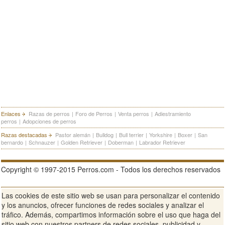
Enlaces
Razas de perros
|
Foro de Perros
|
Venta perros
|
Adiestramiento
perros
|
Adopciones de perros
Razas destacadas
Pastor alemán
|
Bulldog
|
Bull terrier
|
Yorkshire
|
Boxer
|
San
bernardo
|
Schnauzer
|
Golden Retriever
|
Doberman
|
Labrador Retriever
Copyright © 1997-2015 Perros.com - Todos los derechos reservados
Las cookies de este sitio web se usan para personalizar el contenido
Publicidad en Perros.com
|
Contacte
|
Aviso Legal
|
Política de
y los anuncios, ofrecer funciones de redes sociales y analizar el
privacidad
|
Condiciones de uso
tráfico. Además, compartimos información sobre el uso que haga del
sitio web con nuestros partners de redes sociales, publicidad y