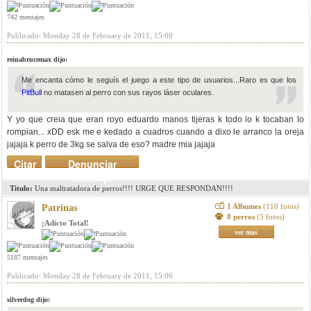
742 mensajes
Publicado: Monday 28 de February de 2011, 15:00
reinabrucemax dijo:
Me encanta cómo le seguís el juego a este tipo de usuarios...Raro es que los
PitBull
no matasen al perro con sus rayos láser oculares.
Y yo que creia que eran royo eduardo manos tijeras k todo lo k tocaban lo
rompian... xDD esk me e kedado a cuadros cuando a dixo le arranco la oreja
jajaja k perro de 3kg se salva de eso? madre mia jajaja
Citar
Denunciar
mensaje
Titulo:
Una maltratadora de perros!!!! URGE QUE RESPONDAN!!!!
1 Albumes
(110 fotos)
Patrinas
8 perros
(5 fotos)
¡Adicto Total!
ver mas
5187 mensajes
Publicado: Monday 28 de February de 2011, 15:06
silverdog dijo: