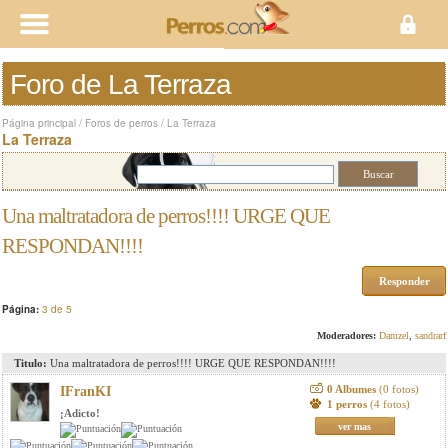
Foro de La Terraza
Página principal
/
Foros de perros
/
La Terraza
La Terraza
Una maltratadora de perros!!!! URGE QUE
RESPONDAN!!!!
Responder
Página:
3 de 5
Moderadores:
Damzel
,
sandrarf
Titulo:
Una maltratadora de perros!!!! URGE QUE RESPONDAN!!!!
0 Albumes
(0 fotos)
IFranKI
1 perros
(4 fotos)
¡Adicto!
ver mas