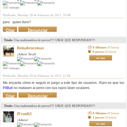
5187 mensajes
Publicado: Monday 28 de February de 2011, 10:48
pero quien lloro?
Citar
Denunciar
mensaje
Titulo:
Una maltratadora de perros!!!! URGE QUE RESPONDAN!!!!
0 Albumes
(0 fotos)
Reinabrucemax
0 perros
(0 fotos)
¡Adicto Total!
ver mas
4067 mensajes
Publicado: Monday 28 de February de 2011, 11:06
Me encanta cómo le seguís el juego a este tipo de usuarios...Raro es que los
PitBull
no matasen al perro con sus rayos láser oculares.
Citar
Denunciar
mensaje
Titulo:
Una maltratadora de perros!!!! URGE QUE RESPONDAN!!!!
0 Albumes
(0 fotos)
IFranKI
1 perros
(4 fotos)
¡Adicto!
ver mas