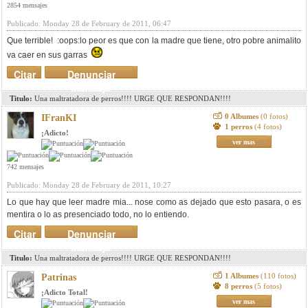
2854 mensajes
Publicado: Monday 28 de February de 2011, 06:47
Que terrible! :oops:lo peor es que con la madre que tiene, otro pobre animalito
va caer en sus garras
Citar
Denunciar
mensaje
Titulo:
Una maltratadora de perros!!!! URGE QUE RESPONDAN!!!!
0 Albumes
(0 fotos)
IFranKI
1 perros
(4 fotos)
¡Adicto!
ver mas
742 mensajes
Publicado: Monday 28 de February de 2011, 10:27
Lo que hay que leer madre mia... nose como as dejado que esto pasara, o es
mentira o lo as presenciado todo, no lo entiendo.
Citar
Denunciar
mensaje
Titulo:
Una maltratadora de perros!!!! URGE QUE RESPONDAN!!!!
1 Albumes
(110 fotos)
Patrinas
8 perros
(5 fotos)
¡Adicto Total!
ver mas