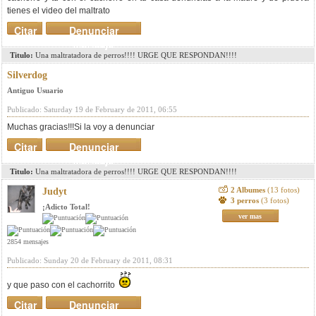
tienes el video del maltrato
Citar
Denunciar
mensaje
Titulo:
Una maltratadora de perros!!!! URGE QUE RESPONDAN!!!!
Silverdog
Antiguo Usuario
Publicado: Saturday 19 de February de 2011, 06:55
Muchas gracias!!!Si la voy a denunciar
Citar
Denunciar
mensaje
Titulo:
Una maltratadora de perros!!!! URGE QUE RESPONDAN!!!!
2 Albumes
(13 fotos)
Judyt
3 perros
(3 fotos)
¡Adicto Total!
ver mas
2854 mensajes
Publicado: Sunday 20 de February de 2011, 08:31
y que paso con el cachorrito
Citar
Denunciar