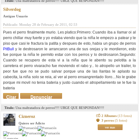
Titulo:
Una maltratadora de perros!!!! URGE QUE RESPONDAN!!!!
Silverdog
Antiguo Usuario
Publicado: Monday 28 de February de 2011, 02:53
Pues el perro finalmente murio. Les platico:Primero: Cuando iba a llamar oi al
perro chillar muy fuerte y yo estaba viendo que la niña le empezo a patear y le
piso que casi le fractura la patita y despues de esto, habia un grupo de perros
PitBull
y le destrosaron le arrancaron una de sus orejas y le mordieron, esto
fue porque la niña le permito estar con los perros y lo destrosaron.Segundo:
Cuando se recupero de esta vi a la niña que le abento su pelotita a la
carretera el perro vivaracho fue moviendo el rabo y... lo atropello un trailer, lo
peor fue que no se pudo salvar porque una de las llantas le aplasto su
cabecita, la niña solo se reia, al ver al perro ensangrentado lloro....No le grabe
porque mi movil no tenia bateria y justo cuando el atropellamiento se le fue la
bateria
Citar
Denunciar
mensaje
Titulo:
Una maltratadora de perros!!!! URGE QUE RESPONDAN!!!!
2 Albumes
(13 fotos)
Cizneroz
3 perros
(5 fotos)
Quiero ser Adicto
ver mas
22 mensajes