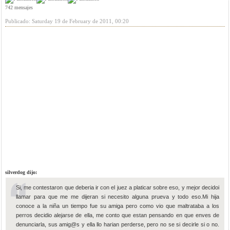
742 mensajes
Publicado: Saturday 19 de February de 2011, 00:20
silverdog dijo:
Si, me contestaron que deberia ir con el juez a platicar sobre eso, y mejor decidoi
llamar para que me me dijeran si necesito alguna prueva y todo eso.Mi hija
conoce a la niña un tiempo fue su amiga pero como vio que maltrataba a los
perros decidio alejarse de ella, me conto que estan pensando en que enves de
denunciarla, sus amig@s y ella llo harian perderse, pero no se si decirle si o no.