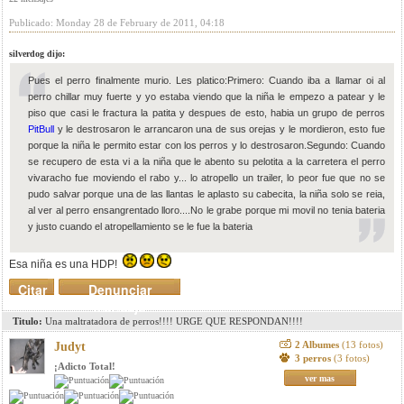
Publicado: Monday 28 de February de 2011, 04:18
silverdog dijo:
Pues el perro finalmente murio. Les platico:Primero: Cuando iba a llamar oi al
perro chillar muy fuerte y yo estaba viendo que la niña le empezo a patear y le
piso que casi le fractura la patita y despues de esto, habia un grupo de perros
PitBull
y le destrosaron le arrancaron una de sus orejas y le mordieron, esto fue
porque la niña le permito estar con los perros y lo destrosaron.Segundo: Cuando
se recupero de esta vi a la niña que le abento su pelotita a la carretera el perro
vivaracho fue moviendo el rabo y... lo atropello un trailer, lo peor fue que no se
pudo salvar porque una de las llantas le aplasto su cabecita, la niña solo se reia,
al ver al perro ensangrentado lloro....No le grabe porque mi movil no tenia bateria
y justo cuando el atropellamiento se le fue la bateria
Esa niña es una HDP!
Citar
Denunciar
mensaje
Titulo:
Una maltratadora de perros!!!! URGE QUE RESPONDAN!!!!
2 Albumes
(13 fotos)
Judyt
3 perros
(3 fotos)
¡Adicto Total!
ver mas