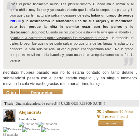
Pues el perro finalmente murio. Les platico:Primero: Cuando iba a llamar oi al
perro chillar muy fuerte y yo estaba viendo que la niña le empezo a patear y le
piso que casi le fractura la patita y despues de esto,
habia un grupo de perros
PitBull
y le destrosaron le arrancaron una de sus orejas y le mordieron,
esto fue porque la niña le permito estar con los perros y lo
destrosaron
.Segundo: Cuando se recupero de esta
vi a la niña que le abento su
pelotita a la carretera el perro vivaracho fue moviendo el rabo
y... lo atropello un
trailer, lo peor fue que no se pudo salvar porque una de las llantas le aplasto su
cabecita, la niña solo se reia, al ver al perro ensangrentado lloro....No le grabe
porque mi movil no tenia bateria y justo cuando el atropellamiento se le fue la
bateria
negrita:si hubiera pasado eso no lo estaria contado con tanto detalle ,
subrallado:si pasara eso el perro estaria cagaito , y en ningun momento
moveria la cola vivarachogracias reina por abrirme los ojos
Citar
Denunciar
mensaje
Titulo:
Una maltratadora de perros!!!! URGE QUE RESPONDAN!!!!
1 Albumes
(10 fotos)
AlejandraG
1 perros
(7 fotos)
Casi Adicto
ver mas
86 mensajes