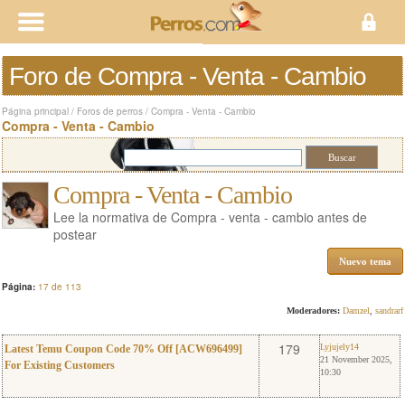
Foro de Compra - Venta - Cambio
Página principal
/
Foros de perros
/
Compra - Venta - Cambio
Compra - Venta - Cambio
Compra - Venta - Cambio
Lee la normativa de Compra - venta - cambio antes de
postear
Nuevo tema
Página:
17 de 113
Moderadores:
Damzel
,
sandrarf
0
Lyjujely14
179
Lyjujely14
Latest Temu Coupon Code 70% Off [ACW696499]
21 November 2025,
For Existing Customers
10:30