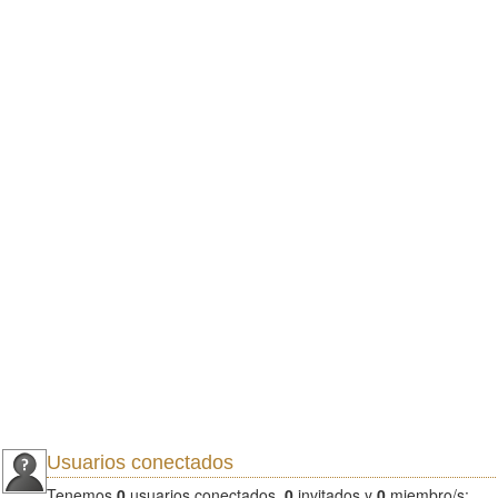
Usuarios conectados
Tenemos
0
usuarios conectados.
0
invitados y
0
miembro/s: