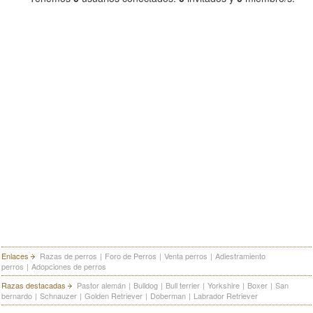
Enlaces
Razas de perros
|
Foro de Perros
|
Venta perros
|
Adiestramiento
perros
|
Adopciones de perros
Razas destacadas
Pastor alemán
|
Bulldog
|
Bull terrier
|
Yorkshire
|
Boxer
|
San
bernardo
|
Schnauzer
|
Golden Retriever
|
Doberman
|
Labrador Retriever