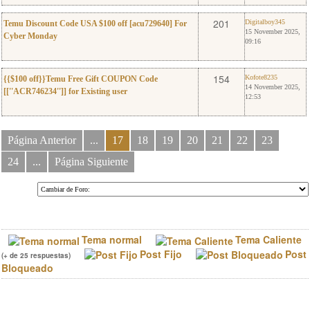
0
Digitalboy345
201
Digitalboy345
Temu Discount Code USA $100 off [acu729640] For
15 November 2025,
Cyber Monday
09:16
0
Kofote8235
154
Kofote8235
{{$100 off}}Temu Free Gift COUPON Code
14 November 2025,
[[''ACR746234'']] for Existing user
12:53
Página Anterior
...
17
18
19
20
21
22
23
24
...
Página Siguiente
Tema normal
Tema Caliente
Post Fijo
Post
(+ de 25 respuestas)
Bloqueado