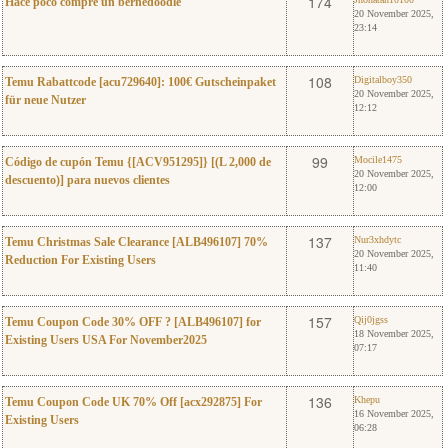
0
174
Hace poco compre un bernedoodle
20 November 2025,
23:14
0
Digitalboy350
108
Digitalboy350
Temu Rabattcode [acu729640]: 100€ Gutscheinpaket
20 November 2025,
für neue Nutzer
12:12
0
Mocile1475
99
Mocile1475
Código de cupón Temu {[ACV951295]} [(L 2,000 de
20 November 2025,
descuento)] para nuevos clientes
12:00
0
Nur3xhdytc
137
Nur3xhdytc
Temu Christmas Sale Clearance [ALB496107] 70%
20 November 2025,
Reduction For Existing Users
11:40
0
Qij0jgss
157
Qij0jgss
Temu Coupon Code 30% OFF ? [ALB496107] for
18 November 2025,
Existing Users USA For November2025
07:17
0
Khepu
136
Khepu
Temu Coupon Code UK 70% Off [acx292875] For
16 November 2025,
Existing Users
06:28