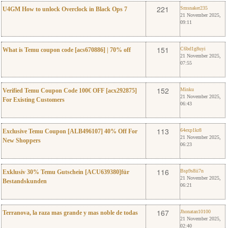
0
Smsnaker235
221
Smsnaker235
U4GM How to unlock Overclock in Black Ops 7
21 November 2025,
09:11
0
C6bd1g8uyi
151
C6bd1g8uyi
What is Temu coupon code [acs670886] | 70% off
21 November 2025,
07:55
0
Minku
152
Minku
Verified Temu Coupon Code 100€ OFF [acx292875]
21 November 2025,
For Existing Customers
06:43
0
64exp1kr8
113
64exp1kr8
Exclusive Temu Coupon [ALB496107] 40% Off For
21 November 2025,
New Shoppers
06:23
0
Bsp9s8ii7n
116
Bsp9s8ii7n
Exklusiv 30% Temu Gutschein [ACU639380]für
21 November 2025,
Bestandskunden
06:21
0
Jhonatan10100
167
Jhonatan10100
Terranova, la raza mas grande y mas noble de todas
21 November 2025,
02:40