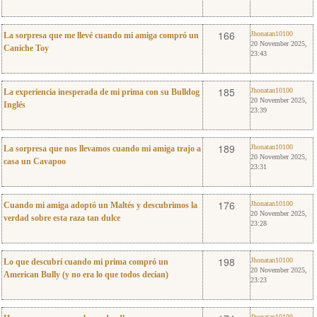
0
Jhonatan10100
166
Jhonatan10100
La sorpresa que me llevé cuando mi amiga compró un
20 November 2025,
Caniche Toy
23:43
0
Jhonatan10100
185
Jhonatan10100
La experiencia inesperada de mi prima con su Bulldog
20 November 2025,
Inglés
23:39
0
Jhonatan10100
189
Jhonatan10100
La sorpresa que nos llevamos cuando mi amiga trajo a
20 November 2025,
casa un Cavapoo
23:31
0
Jhonatan10100
176
Jhonatan10100
Cuando mi amiga adoptó un Maltés y descubrimos la
20 November 2025,
verdad sobre esta raza tan dulce
23:28
0
Jhonatan10100
198
Jhonatan10100
Lo que descubrí cuando mi prima compró un
20 November 2025,
American Bully (y no era lo que todos decían)
23:23
Jhonatan10100
Jhonatan10100