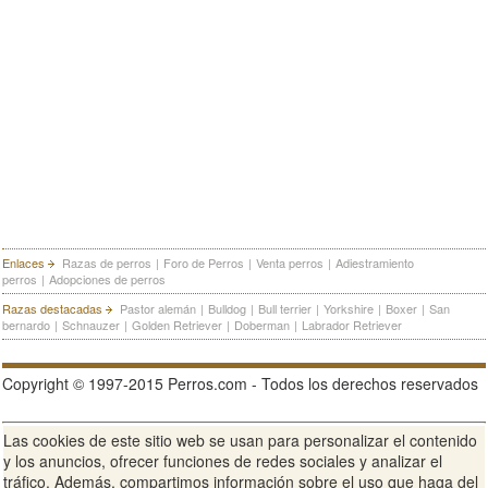
Enlaces
Razas de perros
|
Foro de Perros
|
Venta perros
|
Adiestramiento
perros
|
Adopciones de perros
Razas destacadas
Pastor alemán
|
Bulldog
|
Bull terrier
|
Yorkshire
|
Boxer
|
San
bernardo
|
Schnauzer
|
Golden Retriever
|
Doberman
|
Labrador Retriever
Copyright © 1997-2015 Perros.com - Todos los derechos reservados
Las cookies de este sitio web se usan para personalizar el contenido
Publicidad en Perros.com
|
Contacte
|
Aviso Legal
|
Política de
y los anuncios, ofrecer funciones de redes sociales y analizar el
privacidad
|
Condiciones de uso
tráfico. Además, compartimos información sobre el uso que haga del