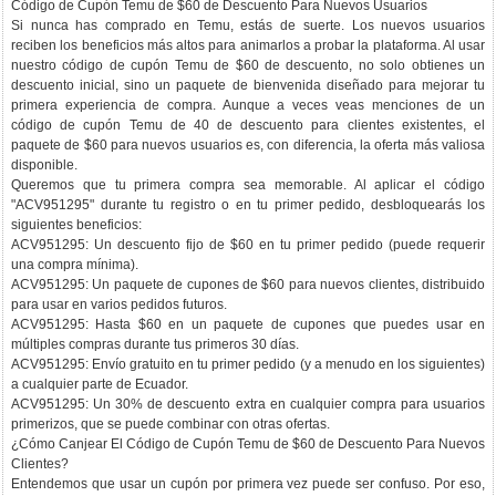
Código de Cupón Temu de $60 de Descuento Para Nuevos Usuarios
Si nunca has comprado en Temu, estás de suerte. Los nuevos usuarios
reciben los beneficios más altos para animarlos a probar la plataforma. Al usar
nuestro código de cupón Temu de $60 de descuento, no solo obtienes un
descuento inicial, sino un paquete de bienvenida diseñado para mejorar tu
primera experiencia de compra. Aunque a veces veas menciones de un
código de cupón Temu de 40 de descuento para clientes existentes, el
paquete de $60 para nuevos usuarios es, con diferencia, la oferta más valiosa
disponible.
Queremos que tu primera compra sea memorable. Al aplicar el código
"ACV951295" durante tu registro o en tu primer pedido, desbloquearás los
siguientes beneficios:
ACV951295: Un descuento fijo de $60 en tu primer pedido (puede requerir
una compra mínima).
ACV951295: Un paquete de cupones de $60 para nuevos clientes, distribuido
para usar en varios pedidos futuros.
ACV951295: Hasta $60 en un paquete de cupones que puedes usar en
múltiples compras durante tus primeros 30 días.
ACV951295: Envío gratuito en tu primer pedido (y a menudo en los siguientes)
a cualquier parte de Ecuador.
ACV951295: Un 30% de descuento extra en cualquier compra para usuarios
primerizos, que se puede combinar con otras ofertas.
¿Cómo Canjear El Código de Cupón Temu de $60 de Descuento Para Nuevos
Clientes?
Entendemos que usar un cupón por primera vez puede ser confuso. Por eso,