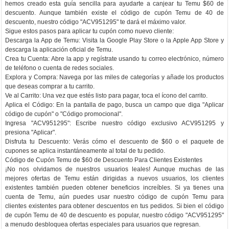
hemos creado esta guía sencilla para ayudarte a canjear tu Temu $60 de
descuento. Aunque también existe el código de cupón Temu de 40 de
descuento, nuestro código "ACV951295" te dará el máximo valor.
Sigue estos pasos para aplicar tu cupón como nuevo cliente:
Descarga la App de Temu: Visita la Google Play Store o la Apple App Store y
descarga la aplicación oficial de Temu.
Crea tu Cuenta: Abre la app y regístrate usando tu correo electrónico, número
de teléfono o cuenta de redes sociales.
Explora y Compra: Navega por las miles de categorías y añade los productos
que deseas comprar a tu carrito.
Ve al Carrito: Una vez que estés listo para pagar, toca el ícono del carrito.
Aplica el Código: En la pantalla de pago, busca un campo que diga "Aplicar
código de cupón" o "Código promocional".
Ingresa "ACV951295": Escribe nuestro código exclusivo ACV951295 y
presiona "Aplicar".
Disfruta tu Descuento: Verás cómo el descuento de $60 o el paquete de
cupones se aplica instantáneamente al total de tu pedido.
Código de Cupón Temu de $60 de Descuento Para Clientes Existentes
¡No nos olvidamos de nuestros usuarios leales! Aunque muchas de las
mejores ofertas de Temu están dirigidas a nuevos usuarios, los clientes
existentes también pueden obtener beneficios increíbles. Si ya tienes una
cuenta de Temu, aún puedes usar nuestro código de cupón Temu para
clientes existentes para obtener descuentos en tus pedidos. Si bien el código
de cupón Temu de 40 de descuento es popular, nuestro código "ACV951295"
a menudo desbloquea ofertas especiales para usuarios que regresan.