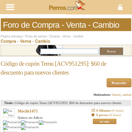
Foro de Compra - Venta - Cambio
Página principal
/
Foros de perros
/
Compra - Venta - Cambio
Compra - Venta - Cambio
Código de cupón Temu [ACV951295]: $60 de
descuento para nuevos clientes
Responder
Moderadores:
Damzel
,
sandrarf
Titulo:
Código de cupón Temu [ACV951295]: $60 de descuento para nuevos clientes
0 Albumes
(0 fotos)
Mocile1475
0 perros
(0 fotos)
Quiero ser Adicto
ver mas