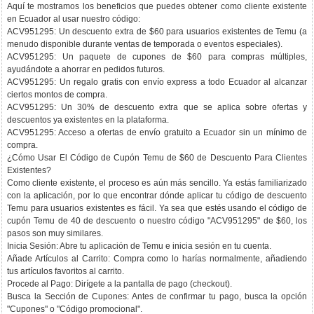
Aquí te mostramos los beneficios que puedes obtener como cliente existente
en Ecuador al usar nuestro código:
ACV951295: Un descuento extra de $60 para usuarios existentes de Temu (a
menudo disponible durante ventas de temporada o eventos especiales).
ACV951295: Un paquete de cupones de $60 para compras múltiples,
ayudándote a ahorrar en pedidos futuros.
ACV951295: Un regalo gratis con envío express a todo Ecuador al alcanzar
ciertos montos de compra.
ACV951295: Un 30% de descuento extra que se aplica sobre ofertas y
descuentos ya existentes en la plataforma.
ACV951295: Acceso a ofertas de envío gratuito a Ecuador sin un mínimo de
compra.
¿Cómo Usar El Código de Cupón Temu de $60 de Descuento Para Clientes
Existentes?
Como cliente existente, el proceso es aún más sencillo. Ya estás familiarizado
con la aplicación, por lo que encontrar dónde aplicar tu código de descuento
Temu para usuarios existentes es fácil. Ya sea que estés usando el código de
cupón Temu de 40 de descuento o nuestro código "ACV951295" de $60, los
pasos son muy similares.
Inicia Sesión: Abre tu aplicación de Temu e inicia sesión en tu cuenta.
Añade Artículos al Carrito: Compra como lo harías normalmente, añadiendo
tus artículos favoritos al carrito.
Procede al Pago: Dirígete a la pantalla de pago (checkout).
Busca la Sección de Cupones: Antes de confirmar tu pago, busca la opción
"Cupones" o "Código promocional".