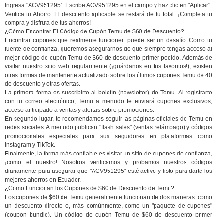
Ingresa "ACV951295": Escribe ACV951295 en el campo y haz clic en "Aplicar".
Verifica tu Ahorro: El descuento aplicable se restará de tu total. ¡Completa tu
compra y disfruta de tus ahorros!
¿Cómo Encontrar El Código de Cupón Temu de $60 de Descuento?
Encontrar cupones que realmente funcionen puede ser un desafío. Como tu
fuente de confianza, queremos asegurarnos de que siempre tengas acceso al
mejor código de cupón Temu de $60 de descuento primer pedido. Además de
visitar nuestro sitio web regularmente (¡guárdanos en tus favoritos!), existen
otras formas de mantenerte actualizado sobre los últimos cupones Temu de 40
de descuento y otras ofertas.
La primera forma es suscribirte al boletín (newsletter) de Temu. Al registrarte
con tu correo electrónico, Temu a menudo te enviará cupones exclusivos,
acceso anticipado a ventas y alertas sobre promociones.
En segundo lugar, te recomendamos seguir las páginas oficiales de Temu en
redes sociales. A menudo publican "flash sales" (ventas relámpago) y códigos
promocionales especiales para sus seguidores en plataformas como
Instagram y TikTok.
Finalmente, la forma más confiable es visitar un sitio de cupones de confianza,
¡como el nuestro! Nosotros verificamos y probamos nuestros códigos
diariamente para asegurar que "ACV951295" esté activo y listo para darte los
mejores ahorros en Ecuador.
¿Cómo Funcionan los Cupones de $60 de Descuento de Temu?
Los cupones de $60 de Temu generalmente funcionan de dos maneras: como
un descuento directo o, más comúnmente, como un "paquete de cupones"
(coupon bundle). Un código de cupón Temu de $60 de descuento primer