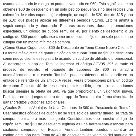
usuario a menudo te otorga un paquete valorado en $60. Esto significa que no
obtienes $60 de descuento en un solo pedido pequeño, sino que recibes una
colección de varios cupones (por ejemplo, un cupón de $20, dos de $15 y uno
de $10) que puedes aplicar en diferentes pedidos futuros. Esto te anima a
seguir comprando y ahorrando. En raras ocasiones, durante promociones
especiales, un código de cupón Temu de 40 por ciento de descuento o un
código de $60 puede aplicarse como un descuento fijo en un solo pedido que
cumpla con un monto mínimo de compra.
¿Cómo Ganar Cupones de $60 de Descuento en Temu Como Nuevo Cliente?
La forma más directa de ganar un código de cupón Temu de $60 de descuento
como nuevo cliente es registrarte usando un código de afiliado o promocional.
Al descargar la app de Temu e ingresar el código ACV951295 durante el
proceso de registro, el paquete de cupones de $60 se añadirá
automáticamente a tu cuenta. También puedes obtenerlo al hacer clic en un
enlace de referido de un amigo. A veces, verás promociones para un código
de cupón Temu de 40 de descuento primer pedido, pero te recomendamos
buscar siempre la oferta de $60, ya que proporciona un valor total mayor.
Participar en los juegos dentro de la app de Temu es otra forma divertida de
ganar créditos y cupones adicionales.
¿Cuáles Son Las Ventajas de Usar Cupones de $60 de Descuento de Temu?
Usar nuestros códigos de cupón no se trata solo de ahorrar dinero; se trata de
comprar de manera más inteligente. Consideramos que nuestro código de
cupón Temu de $60 de descuento legítimo es una herramienta esencial para
cualquier comprador en Ecuador. Aunque también puedes encontrar un
código de cupón para Temu de 40 de descuento, las ventajas del paquete de