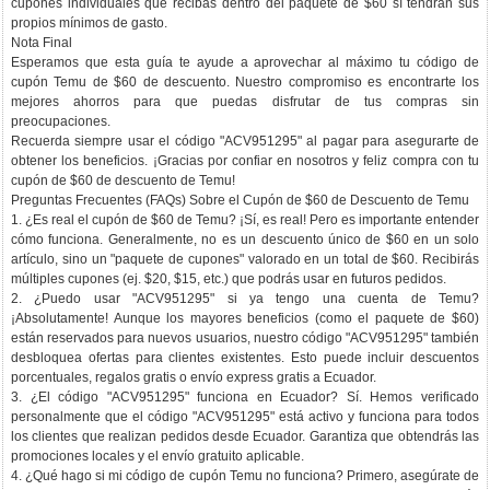
cupones individuales que recibas dentro del paquete de $60 sí tendrán sus
propios mínimos de gasto.
Nota Final
Esperamos que esta guía te ayude a aprovechar al máximo tu código de
cupón Temu de $60 de descuento. Nuestro compromiso es encontrarte los
mejores ahorros para que puedas disfrutar de tus compras sin
preocupaciones.
Recuerda siempre usar el código "ACV951295" al pagar para asegurarte de
obtener los beneficios. ¡Gracias por confiar en nosotros y feliz compra con tu
cupón de $60 de descuento de Temu!
Preguntas Frecuentes (FAQs) Sobre el Cupón de $60 de Descuento de Temu
1. ¿Es real el cupón de $60 de Temu? ¡Sí, es real! Pero es importante entender
cómo funciona. Generalmente, no es un descuento único de $60 en un solo
artículo, sino un "paquete de cupones" valorado en un total de $60. Recibirás
múltiples cupones (ej. $20, $15, etc.) que podrás usar en futuros pedidos.
2. ¿Puedo usar "ACV951295" si ya tengo una cuenta de Temu?
¡Absolutamente! Aunque los mayores beneficios (como el paquete de $60)
están reservados para nuevos usuarios, nuestro código "ACV951295" también
desbloquea ofertas para clientes existentes. Esto puede incluir descuentos
porcentuales, regalos gratis o envío express gratis a Ecuador.
3. ¿El código "ACV951295" funciona en Ecuador? Sí. Hemos verificado
personalmente que el código "ACV951295" está activo y funciona para todos
los clientes que realizan pedidos desde Ecuador. Garantiza que obtendrás las
promociones locales y el envío gratuito aplicable.
4. ¿Qué hago si mi código de cupón Temu no funciona? Primero, asegúrate de