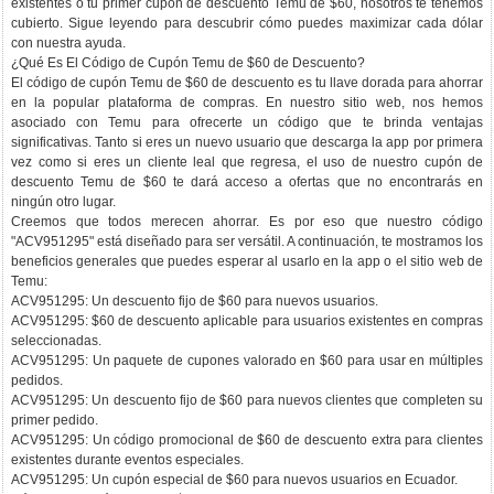
existentes o tu primer cupón de descuento Temu de $60, nosotros te tenemos
cubierto. Sigue leyendo para descubrir cómo puedes maximizar cada dólar
con nuestra ayuda.
¿Qué Es El Código de Cupón Temu de $60 de Descuento?
El código de cupón Temu de $60 de descuento es tu llave dorada para ahorrar
en la popular plataforma de compras. En nuestro sitio web, nos hemos
asociado con Temu para ofrecerte un código que te brinda ventajas
significativas. Tanto si eres un nuevo usuario que descarga la app por primera
vez como si eres un cliente leal que regresa, el uso de nuestro cupón de
descuento Temu de $60 te dará acceso a ofertas que no encontrarás en
ningún otro lugar.
Creemos que todos merecen ahorrar. Es por eso que nuestro código
"ACV951295" está diseñado para ser versátil. A continuación, te mostramos los
beneficios generales que puedes esperar al usarlo en la app o el sitio web de
Temu:
ACV951295: Un descuento fijo de $60 para nuevos usuarios.
ACV951295: $60 de descuento aplicable para usuarios existentes en compras
seleccionadas.
ACV951295: Un paquete de cupones valorado en $60 para usar en múltiples
pedidos.
ACV951295: Un descuento fijo de $60 para nuevos clientes que completen su
primer pedido.
ACV951295: Un código promocional de $60 de descuento extra para clientes
existentes durante eventos especiales.
ACV951295: Un cupón especial de $60 para nuevos usuarios en Ecuador.