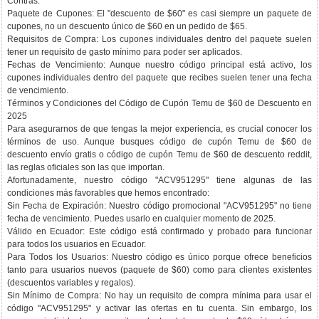
Contras:
Paquete de Cupones: El "descuento de $60" es casi siempre un paquete de
cupones, no un descuento único de $60 en un pedido de $65.
Requisitos de Compra: Los cupones individuales dentro del paquete suelen
tener un requisito de gasto mínimo para poder ser aplicados.
Fechas de Vencimiento: Aunque nuestro código principal está activo, los
cupones individuales dentro del paquete que recibes suelen tener una fecha
de vencimiento.
Términos y Condiciones del Código de Cupón Temu de $60 de Descuento en
2025
Para asegurarnos de que tengas la mejor experiencia, es crucial conocer los
términos de uso. Aunque busques código de cupón Temu de $60 de
descuento envío gratis o código de cupón Temu de $60 de descuento reddit,
las reglas oficiales son las que importan.
Afortunadamente, nuestro código "ACV951295" tiene algunas de las
condiciones más favorables que hemos encontrado:
Sin Fecha de Expiración: Nuestro código promocional "ACV951295" no tiene
fecha de vencimiento. Puedes usarlo en cualquier momento de 2025.
Válido en Ecuador: Este código está confirmado y probado para funcionar
para todos los usuarios en Ecuador.
Para Todos los Usuarios: Nuestro código es único porque ofrece beneficios
tanto para usuarios nuevos (paquete de $60) como para clientes existentes
(descuentos variables y regalos).
Sin Mínimo de Compra: No hay un requisito de compra mínima para usar el
código "ACV951295" y activar las ofertas en tu cuenta. Sin embargo, los