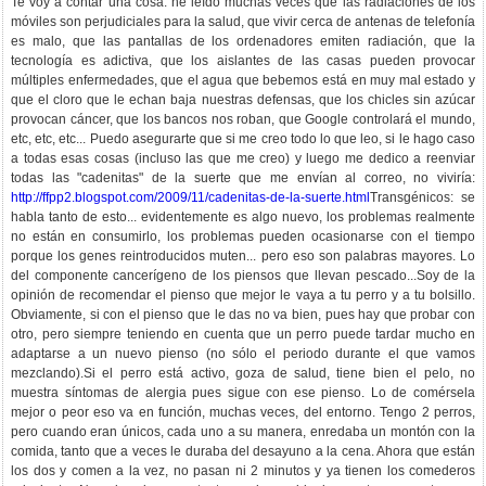
Te voy a contar una cosa: he leído muchas veces que las radiaciones de los
móviles son perjudiciales para la salud, que vivir cerca de antenas de telefonía
es malo, que las pantallas de los ordenadores emiten radiación, que la
tecnología es adictiva, que los aislantes de las casas pueden provocar
múltiples enfermedades, que el agua que bebemos está en muy mal estado y
que el cloro que le echan baja nuestras defensas, que los chicles sin azúcar
provocan cáncer, que los bancos nos roban, que Google controlará el mundo,
etc, etc, etc... Puedo asegurarte que si me creo todo lo que leo, si le hago caso
a todas esas cosas (incluso las que me creo) y luego me dedico a reenviar
todas las "cadenitas" de la suerte que me envían al correo, no viviría:
http://ffpp2.blogspot.com/2009/11/cadenitas-de-la-suerte.html
Transgénicos: se
habla tanto de esto... evidentemente es algo nuevo, los problemas realmente
no están en consumirlo, los problemas pueden ocasionarse con el tiempo
porque los genes reintroducidos muten... pero eso son palabras mayores. Lo
del componente cancerígeno de los piensos que llevan pescado...Soy de la
opinión de recomendar el pienso que mejor le vaya a tu perro y a tu bolsillo.
Obviamente, si con el pienso que le das no va bien, pues hay que probar con
otro, pero siempre teniendo en cuenta que un perro puede tardar mucho en
adaptarse a un nuevo pienso (no sólo el periodo durante el que vamos
mezclando).Si el perro está activo, goza de salud, tiene bien el pelo, no
muestra síntomas de alergia pues sigue con ese pienso. Lo de comérsela
mejor o peor eso va en función, muchas veces, del entorno. Tengo 2 perros,
pero cuando eran únicos, cada uno a su manera, enredaba un montón con la
comida, tanto que a veces le duraba del desayuno a la cena. Ahora que están
los dos y comen a la vez, no pasan ni 2 minutos y ya tienen los comederos