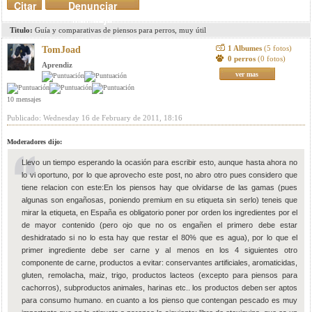
Citar
Denunciar
mensaje
Titulo:
Guía y comparativas de piensos para perros, muy útil
1 Albumes
(5 fotos)
TomJoad
0 perros
(0 fotos)
Aprendiz
ver mas
10 mensajes
Publicado: Wednesday 16 de February de 2011, 18:16
Moderadores dijo:
Llevo un tiempo esperando la ocasión para escribir esto, aunque hasta ahora no
lo vi oportuno, por lo que aprovecho este post, no abro otro pues considero que
tiene relacion con este:En los piensos hay que olvidarse de las gamas (pues
algunas son engañosas, poniendo premium en su etiqueta sin serlo) teneis que
mirar la etiqueta, en España es obligatorio poner por orden los ingredientes por el
de mayor contenido (pero ojo que no os engañen el primero debe estar
deshidratado si no lo esta hay que restar el 80% que es agua), por lo que el
primer ingrediente debe ser carne y al menos en los 4 siguientes otro
componente de carne, productos a evitar: conservantes artificiales, aromaticidas,
gluten, remolacha, maiz, trigo, productos lacteos (excepto para piensos para
cachorros), subproductos animales, harinas etc.. los productos deben ser aptos
para consumo humano. en cuanto a los pienso que contengan pescado es muy