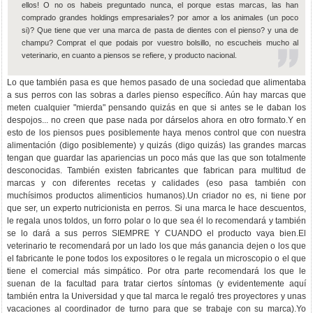
ellos! O no os habeis preguntado nunca, el porque estas marcas, las han
comprado grandes holdings empresariales? por amor a los animales (un poco
si)? Que tiene que ver una marca de pasta de dientes con el pienso? y una de
champu? Comprat el que podais por vuestro bolsillo, no escucheis mucho al
veterinario, en cuanto a piensos se refiere, y producto nacional.
Lo que también pasa es que hemos pasado de una sociedad que alimentaba
a sus perros con las sobras a darles pienso específico. Aún hay marcas que
meten cualquier "mierda" pensando quizás en que si antes se le daban los
despojos... no creen que pase nada por dárselos ahora en otro formato.Y en
esto de los piensos pues posiblemente haya menos control que con nuestra
alimentación (digo posiblemente) y quizás (digo quizás) las grandes marcas
tengan que guardar las apariencias un poco más que las que son totalmente
desconocidas. También existen fabricantes que fabrican para multitud de
marcas y con diferentes recetas y calidades (eso pasa también con
muchísimos productos alimenticios humanos).Un criador no es, ni tiene por
que ser, un experto nutricionista en perros. Si una marca le hace descuentos,
le regala unos toldos, un forro polar o lo que sea él lo recomendará y también
se lo dará a sus perros SIEMPRE Y CUANDO el producto vaya bien.El
veterinario te recomendará por un lado los que más ganancia dejen o los que
el fabricante le pone todos los expositores o le regala un microscopio o el que
tiene el comercial más simpático. Por otra parte recomendará los que le
suenan de la facultad para tratar ciertos síntomas (y evidentemente aquí
también entra la Universidad y que tal marca le regaló tres proyectores y unas
vacaciones al coordinador de turno para que se trabaje con su marca).Yo