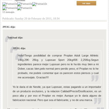
Aprendiz
ver mas
13 mensajes
Publicado: Sunday 20 de February de 2011, 18:34
JPUIG dijo:
TomJoad dijo:
JPUIG dijo:
Hola!!Tengo posibilidad de comprar Proplan Adult Large Athletic
14kg.29€- 2€kg. y Luposan Sport 20kg45€- 2,25€kg.Segun
ingredientes parece mejor Luposan pero no le ha ido muy bien a mi
Dober, cacas bien,pelo normal pero perdio peso, el Proplan no lo he
probado, me podeis comentar que os parecen estos piensos y cual
me aconsejais. Gracias!!!!
Yo le daria el de Nestle, ya que Luposan, estas pagando a un importador
de un producto exclusivo, y la relacion Calidad/Precio/Dosificacion, es un
poco alta y por eso el Proplan es mejor. Aunque yo le daria alguno de
fabricacion nacional. Pero que sea el fabricante, y no de una marca.