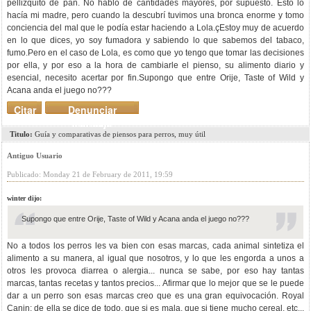
pellizquito de pan. No hablo de cantidades mayores, por supuesto. Esto lo
hacía mi madre, pero cuando la descubrí tuvimos una bronca enorme y tomo
conciencia del mal que le podía estar haciendo a Lola.çEstoy muy de acuerdo
en lo que dices, yo soy fumadora y sabiendo lo que sabemos del tabaco,
fumo.Pero en el caso de Lola, es como que yo tengo que tomar las decisiones
por ella, y por eso a la hora de cambiarle el pienso, su alimento diario y
esencial, necesito acertar por fin.Supongo que entre Orije, Taste of Wild y
Acana anda el juego no???
Citar
Denunciar
mensaje
Titulo:
Guía y comparativas de piensos para perros, muy útil
Antiguo Usuario
Publicado: Monday 21 de February de 2011, 19:59
winter dijo:
Supongo que entre Orije, Taste of Wild y Acana anda el juego no???
No a todos los perros les va bien con esas marcas, cada animal sintetiza el
alimento a su manera, al igual que nosotros, y lo que les engorda a unos a
otros les provoca diarrea o alergia... nunca se sabe, por eso hay tantas
marcas, tantas recetas y tantos precios... Afirmar que lo mejor que se le puede
dar a un perro son esas marcas creo que es una gran equivocación. Royal
Canin: de ella se dice de todo, que si es mala, que si tiene mucho cereal, etc...