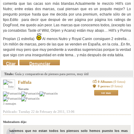
comenta que las cacas son más blandas.Actualmente le mezclo Hill's con
Nutro; entre estas dos marcas, cual piensan que es un poquito mejor? Lo
pregunto porque hasta que me decida por una premium, echarle sólo de un
tipo.Edito para decir que despué de ver página por página los ratings de
DogFood, me quedo aún peor. Las marcas que conocemos todos, (excepto las
ya consabidas Taste of Wild, Orijen y Acana) están muy abajo.... Hill's y Purina
Proplan (1 estrella)
Al menos Nutro y Royal Canin consiguen 2 estrellas...
Un millón de marcas, pero de las que se venden en España, en la cola...En fin,
seguiré muy pero que muy pendiente a vuestras sugerencias porque la verdad
que sigo con una inseguridad en este tema... y más después de esta tabla.
Citar
Denunciar
mensaje
Titulo:
Guía y comparativas de piensos para perros, muy útil
0 Albumes
(0 fotos)
Fulfula
0 perros
(0 fotos)
Novato
ver mas
3 mensajes
Publicado: Tuesday 22 de February de 2011, 13:06
Moderadores dijo:
savemos que no estan todos los piensos solo hemos puesto los mas