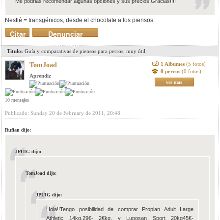
Me podrias recomendar algunas opciones y sus precios.Gracias!!!!
Nestlé = transgénicos, desde el chocolate a los piensos.
Citar
Denunciar
mensaje
Titulo:
Guía y comparativas de piensos para perros, muy útil
1 Albumes
(5 fotos)
TomJoad
0 perros
(0 fotos)
Aprendiz
ver mas
10 mensajes
Publicado: Sunday 20 de February de 2011, 20:48
Rufian dijo:
JPUIG dijo:
TomJoad dijo:
JPUIG dijo:
Hola!!Tengo posibilidad de comprar Proplan Adult Large
Athletic 14kg.29€- 2€kg. y Luposan Sport 20kg45€-