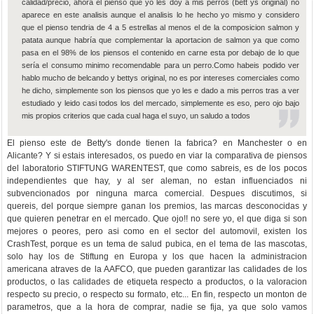
calidad/precio, ahora el pienso que yo les doy a mis perros (bett´ys original) no
aparece en este analisis aunque el analisis lo he hecho yo mismo y considero
que el pienso tendria de 4 a 5 estrellas al menos el de la composicion salmon y
patata aunque habría que complementar la aportacion de salmon ya que como
pasa en el 98% de los piensos el contenido en carne esta por debajo de lo que
sería el consumo minimo recomendable para un perro.Como habeis podido ver
hablo mucho de belcando y bettys original, no es por intereses comerciales como
he dicho, simplemente son los piensos que yo les e dado a mis perros tras a ver
estudiado y leido casi todos los del mercado, simplemente es eso, pero ojo bajo
mis propios criterios que cada cual haga el suyo, un saludo a todos
El pienso este de Betty's donde tienen la fabrica? en Manchester o en
Alicante? Y si estais interesados, os puedo en viar la comparativa de piensos
del laboratorio STIFTUNG WARENTEST, que como sabreis, es de los pocos
independientes que hay, y al ser aleman, no estan influenciados ni
subvencionados por ninguna marca comercial. Despues discutimos, si
quereis, del porque siempre ganan los premios, las marcas desconocidas y
que quieren penetrar en el mercado. Que ojo!! no sere yo, el que diga si son
mejores o peores, pero asi como en el sector del automovil, existen los
CrashTest, porque es un tema de salud pubica, en el tema de las mascotas,
solo hay los de Stiftung en Europa y los que hacen la administracion
americana atraves de la AAFCO, que pueden garantizar las calidades de los
productos, o las calidades de etiqueta respecto a productos, o la valoracion
respecto su precio, o respecto su formato, etc... En fin, respecto un monton de
parametros, que a la hora de comprar, nadie se fija, ya que solo vamos