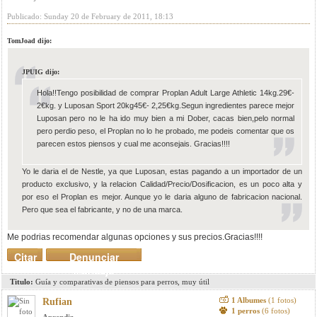
Publicado: Sunday 20 de February de 2011, 18:13
TomJoad dijo:
JPUIG dijo:
Hola!!Tengo posibilidad de comprar Proplan Adult Large Athletic 14kg.29€-
2€kg. y Luposan Sport 20kg45€- 2,25€kg.Segun ingredientes parece mejor
Luposan pero no le ha ido muy bien a mi Dober, cacas bien,pelo normal
pero perdio peso, el Proplan no lo he probado, me podeis comentar que os
parecen estos piensos y cual me aconsejais. Gracias!!!!
Yo le daria el de Nestle, ya que Luposan, estas pagando a un importador de un
producto exclusivo, y la relacion Calidad/Precio/Dosificacion, es un poco alta y
por eso el Proplan es mejor. Aunque yo le daria alguno de fabricacion nacional.
Pero que sea el fabricante, y no de una marca.
Me podrias recomendar algunas opciones y sus precios.Gracias!!!!
Citar
Denunciar
mensaje
Titulo:
Guía y comparativas de piensos para perros, muy útil
1 Albumes
(1 fotos)
Rufian
1 perros
(6 fotos)