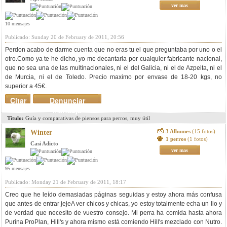
ver mas
10 mensajes
Publicado: Sunday 20 de February de 2011, 20:56
Perdon acabo de darme cuenta que no eras tu el que preguntaba por uno o el
otro.Como ya te he dicho, yo me decantaria por cualquier fabricante nacional,
que no sea una de las multinacionales, ni el del Galicia, ni el de Azpeita, ni el
de Murcia, ni el de Toledo. Precio maximo por envase de 18-20 kgs, no
superior a 45€.
Citar
Denunciar
mensaje
Titulo:
Guía y comparativas de piensos para perros, muy útil
3 Albumes
(15 fotos)
Winter
1 perros
(1 fotos)
Casi Adicto
ver mas
95 mensajes
Publicado: Monday 21 de February de 2011, 18:17
Creo que he leído demasiadas páginas seguidas y estoy ahora más confusa
que antes de entrar jejeA ver chicos y chicas, yo estoy totalmente echa un lio y
de verdad que necesito de vuestro consejo. Mi perra ha comida hasta ahora
Purina ProPlan, Hill's y ahora mismo está comiendo Hill's mezclado con Nutro.