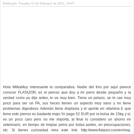
Publicado: Tuesday 15 de February de 2011, 14:47
Hola MilkaMuy interesante la comparativa. Nadie del foro por aquí parece
conocer FLATAZOR, es el pienso que doy a mi perro desde pequeño y la
verdad como ya dije antes, le va muy bien. Tiene un pelazo, se le cae muy
poco para ser un PA, sus heces tienen un aspecto muy sano y no tiene
problemas digestivos. Además tiene displasia y el aporte en vitamina E que
tiene este pienso es bastante majo.Yo pago 52 EUR por la bolsa de 15kg y sí,
es un poco caro pero no me importa, al final lo considero un ahorro en
veterinario, en tiempo de limpiar pelos por todas partes, en preocupaciones,
etc. Si tienes curiosidad mira este link: http://www.flatazor.com/en/maj-