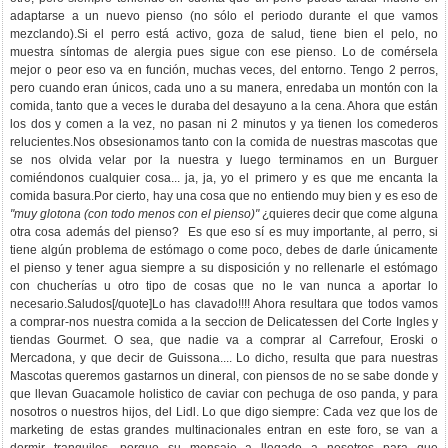
adaptarse a un nuevo pienso (no sólo el periodo durante el que vamos
mezclando).Si el perro está activo, goza de salud, tiene bien el pelo, no
muestra síntomas de alergia pues sigue con ese pienso. Lo de comérsela
mejor o peor eso va en función, muchas veces, del entorno. Tengo 2 perros,
pero cuando eran únicos, cada uno a su manera, enredaba un montón con la
comida, tanto que a veces le duraba del desayuno a la cena. Ahora que están
los dos y comen a la vez, no pasan ni 2 minutos y ya tienen los comederos
relucientes.Nos obsesionamos tanto con la comida de nuestras mascotas que
se nos olvida velar por la nuestra y luego terminamos en un Burguer
comiéndonos cualquier cosa... ja, ja, yo el primero y es que me encanta la
comida basura.Por cierto, hay una cosa que no entiendo muy bien y es eso de
"muy glotona (con todo menos con el pienso)"
¿quieres decir que come alguna
otra cosa además del pienso? Es que eso sí es muy importante, al perro, si
tiene algún problema de estómago o come poco, debes de darle únicamente
el pienso y tener agua siempre a su disposición y no rellenarle el estómago
con chucherías u otro tipo de cosas que no le van nunca a aportar lo
necesario.Saludos[/quote]Lo has clavado!!!! Ahora resultara que todos vamos
a comprar-nos nuestra comida a la seccion de Delicatessen del Corte Ingles y
tiendas Gourmet. O sea, que nadie va a comprar al Carrefour, Eroski o
Mercadona, y que decir de Guissona.... Lo dicho, resulta que para nuestras
Mascotas queremos gastarnos un dineral, con piensos de no se sabe donde y
que llevan Guacamole holistico de caviar con pechuga de oso panda, y para
nosotros o nuestros hijos, del Lidl. Lo que digo siempre: Cada vez que los de
marketing de estas grandes multinacionales entran en este foro, se van a