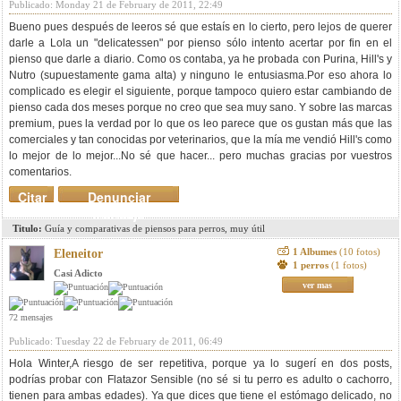
Publicado: Monday 21 de February de 2011, 22:49
Bueno pues después de leeros sé que estaís en lo cierto, pero lejos de querer
darle a Lola un "delicatessen" por pienso sólo intento acertar por fin en el
pienso que darle a diario. Como os contaba, ya he probada con Purina, Hill's y
Nutro (supuestamente gama alta) y ninguno le entusiasma.Por eso ahora lo
complicado es elegir el siguiente, porque tampoco quiero estar cambiando de
pienso cada dos meses porque no creo que sea muy sano. Y sobre las marcas
premium, pues la verdad por lo que os leo parece que os gustan más que las
comerciales y tan conocidas por veterinarios, que la mía me vendió Hill's como
lo mejor de lo mejor...No sé que hacer... pero muchas gracias por vuestros
comentarios.
Citar
Denunciar
mensaje
Titulo:
Guía y comparativas de piensos para perros, muy útil
1 Albumes
(10 fotos)
Eleneitor
1 perros
(1 fotos)
Casi Adicto
ver mas
72 mensajes
Publicado: Tuesday 22 de February de 2011, 06:49
Hola Winter,A riesgo de ser repetitiva, porque ya lo sugerí en dos posts,
podrías probar con Flatazor Sensible (no sé si tu perro es adulto o cachorro,
tienen para ambas edades). Ya que dices que tiene el estómago delicado, no