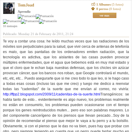
1 Albumes
(5 fotos)
TomJoad
0 perros
(0 fotos)
Aprendiz
ver mas
10 mensajes
Publicado: Monday 21 de February de 2011, 21:24
Te voy a contar una cosa: he leído muchas veces que las radiaciones de los
móviles son perjudiciales para la salud, que vivir cerca de antenas de telefonía
es malo, que las pantallas de los ordenadores emiten radiación, que la
tecnología es adictiva, que los aislantes de las casas pueden provocar
múltiples enfermedades, que el agua que bebemos está en muy mal estado y
que el cloro que le echan baja nuestras defensas, que los chicles sin azúcar
provocan cáncer, que los bancos nos roban, que Google controlará el mundo,
etc, etc, etc... Puedo asegurarte que si me creo todo lo que leo, si le hago caso
a todas esas cosas (incluso las que me creo) y luego me dedico a reenviar
todas las "cadenitas" de la suerte que me envían al correo, no viviría:
http://ffpp2.blogspot.com/2009/11/cadenitas-de-la-suerte.html
Transgénicos: se
habla tanto de esto... evidentemente es algo nuevo, los problemas realmente
no están en consumirlo, los problemas pueden ocasionarse con el tiempo
porque los genes reintroducidos muten... pero eso son palabras mayores. Lo
del componente cancerígeno de los piensos que llevan pescado...Soy de la
opinión de recomendar el pienso que mejor le vaya a tu perro y a tu bolsillo.
Obviamente, si con el pienso que le das no va bien, pues hay que probar con
otro, pero siempre teniendo en cuenta que un perro puede tardar mucho en