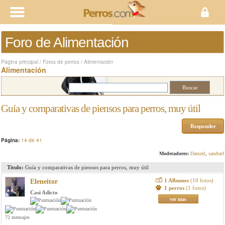
Foro de Alimentación
Página principal
/
Foros de perros
/
Alimentación
Alimentación
Guía y comparativas de piensos para perros, muy útil
Responder
Página:
14 de 41
Moderadores:
Damzel
,
sandrarf
Titulo:
Guía y comparativas de piensos para perros, muy útil
1 Albumes
(10 fotos)
Eleneitor
1 perros
(1 fotos)
Casi Adicto
ver mas
72 mensajes