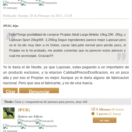
10 mensajes
Publicado: Sunday 20 de February de 2011, 13:59
JPUIG dijo:
Hola!!Tengo posibilidad de comprar Proplan Adult Large Athletic 14kg.29€- 2€kg. y
Luposan Sport 20kg45€- 2,25€kg.Segun ingredientes parece mejor Luposan pero
no le ha ido muy bien a mi Dober, cacas bien,pelo normal pero perdio peso, el
Proplan no lo he probado, me podeis comentar que os parecen estos piensos y
cual me aconsejais. Gracias!!!!
Yo le daria el de Nestle, ya que Luposan, estas pagando a un importador de
un producto exclusivo, y la relacion Calidad/Precio/Dosificacion, es un poco
alta y por eso el Proplan es mejor. Aunque yo le daria alguno de fabricacion
nacional. Pero que sea el fabricante, y no de una marca.
Citar
Denunciar
mensaje
Titulo:
Guía y comparativas de piensos para perros, muy útil
0 Albumes
(0 fotos)
JPUIG
1 perros
(1 fotos)
Quiero ser Adicto
ver mas
34 mensajes