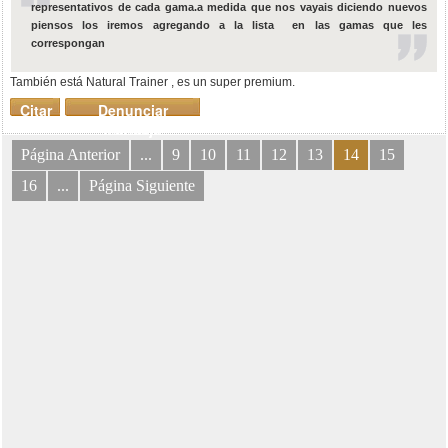
representativos de cada gama.a medida que nos vayais diciendo nuevos
piensos los iremos agregando a la lista en las gamas que les
correspongan
También está Natural Trainer , es un super premium.
Citar
Denunciar
mensaje
Página Anterior
...
9
10
11
12
13
14
15
16
...
Página Siguiente