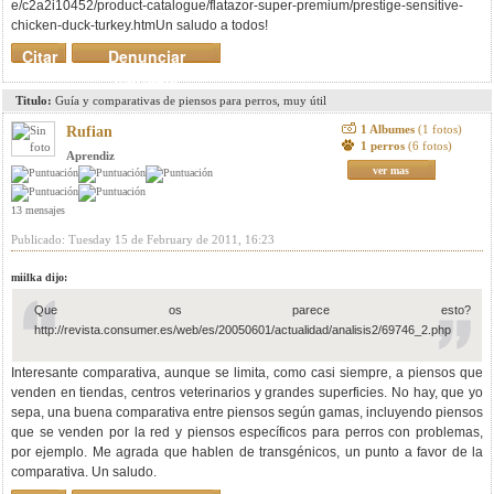
e/c2a2i10452/product-catalogue/flatazor-super-premium/prestige-sensitive-
chicken-duck-turkey.htmUn saludo a todos!
Citar
Denunciar
mensaje
Titulo:
Guía y comparativas de piensos para perros, muy útil
1 Albumes
(1 fotos)
Rufian
1 perros
(6 fotos)
Aprendiz
ver mas
13 mensajes
Publicado: Tuesday 15 de February de 2011, 16:23
miilka dijo:
Que os parece esto?
http://revista.consumer.es/web/es/20050601/actualidad/analisis2/69746_2.php
Interesante comparativa, aunque se limita, como casi siempre, a piensos que
venden en tiendas, centros veterinarios y grandes superficies. No hay, que yo
sepa, una buena comparativa entre piensos según gamas, incluyendo piensos
que se venden por la red y piensos específicos para perros con problemas,
por ejemplo. Me agrada que hablen de transgénicos, un punto a favor de la
comparativa. Un saludo.