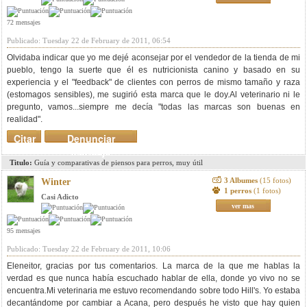
72 mensajes
Publicado: Tuesday 22 de February de 2011, 06:54
Olvidaba indicar que yo me dejé aconsejar por el vendedor de la tienda de mi
pueblo, tengo la suerte que él es nutricionista canino y basado en su
experiencia y el "feedback" de clientes con perros de mismo tamaño y raza
(estomagos sensibles), me sugirió esta marca que le doy.Al veterinario ni le
pregunto, vamos...siempre me decía "todas las marcas son buenas en
realidad".
Citar
Denunciar
mensaje
Titulo:
Guía y comparativas de piensos para perros, muy útil
3 Albumes
(15 fotos)
Winter
1 perros
(1 fotos)
Casi Adicto
ver mas
95 mensajes
Publicado: Tuesday 22 de February de 2011, 10:06
Eleneitor, gracias por tus comentarios. La marca de la que me hablas la
verdad es que nunca había escuchado hablar de ella, donde yo vivo no se
encuentra.Mi veterinaria me estuvo recomendando sobre todo Hill's. Yo estaba
decantándome por cambiar a Acana, pero después he visto que hay quien