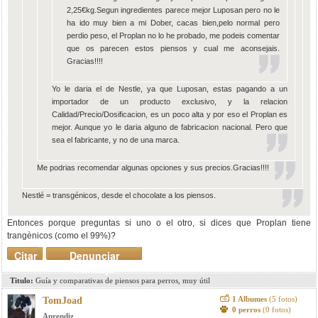
2,25€kg.Segun ingredientes parece mejor Luposan pero no le
ha ido muy bien a mi Dober, cacas bien,pelo normal pero
perdio peso, el Proplan no lo he probado, me podeis comentar
que os parecen estos piensos y cual me aconsejais.
Gracias!!!!
Yo le daria el de Nestle, ya que Luposan, estas pagando a un
importador de un producto exclusivo, y la relacion
Calidad/Precio/Dosificacion, es un poco alta y por eso el Proplan es
mejor. Aunque yo le daria alguno de fabricacion nacional. Pero que
sea el fabricante, y no de una marca.
Me podrias recomendar algunas opciones y sus precios.Gracias!!!!
Nestlé = transgénicos, desde el chocolate a los piensos.
Entonces porque preguntas si uno o el otro, si dices que Proplan tiene
trangènicos (como el 99%)?
Citar
Denunciar
mensaje
Titulo:
Guía y comparativas de piensos para perros, muy útil
1 Albumes
(5 fotos)
TomJoad
0 perros
(0 fotos)
Aprendiz