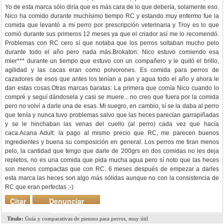
Yo de esta marca sólo diría que es más cara de lo que debería, solamente eso.
Nico ha comido durante muchísimo tiempo RC y estando muy enfermo fue la
comida que levantó a mi perro por prescripción veterinaria y Troy es lo que
comió durante sus primeros 12 meses ya que el criador así me lo recomendó.
Problemas con RC cero sí que notaba que los perros soltaban mucho pelo
durante todo el año pero nada más.Brokaton: Nico estuvo comiendo esa
mier*** durante un tiempo que estuvo con un compañero y le quitó el brillo,
agilidad y las cacas eran como polvorones. Es comida para perros de
cazadores de esos que antes los tenían a pan y agua todo el año y ahora le
dan estas cosas.Otras marcas baratas: La primera que comía Nico cuando lo
compré y seguí dándosela y casi se muere... no creo que fuera por la comida
pero no volví a darle una de esas. Mi suegro, en cambio, sí se la daba al perro
que tenía y nunca tuvo problemas salvo que las heces parecían garrapiñadas
y se le hinchaban las venas del cuello (al perro) cada vez que hacía
caca.Acana Adult: la pago al mismo precio que RC, me parecen buenos
ingredientes y buena su composición en general. Los perros me tiran menos
pelo, la cantidad que tengo que darle de 200grs en dos comidas no les deja
repletos, no es una comida que pida mucha agua pero sí noto que las heces
son menos compactas que con RC. 6 meses después de empezar a darles
esta marca las heces son algo más sólidas aunque no con la consistencia de
RC que eran perfectas ;-)
Citar
Denunciar
mensaje
Titulo:
Guía y comparativas de piensos para perros, muy útil