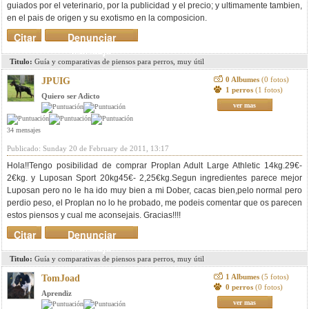
guiados por el veterinario, por la publicidad y el precio; y ultimamente tambien,
en el pais de origen y su exotismo en la composicion.
Citar
Denunciar
mensaje
Titulo:
Guía y comparativas de piensos para perros, muy útil
0 Albumes
(0 fotos)
JPUIG
1 perros
(1 fotos)
Quiero ser Adicto
ver mas
34 mensajes
Publicado: Sunday 20 de February de 2011, 13:17
Hola!!Tengo posibilidad de comprar Proplan Adult Large Athletic 14kg.29€-
2€kg. y Luposan Sport 20kg45€- 2,25€kg.Segun ingredientes parece mejor
Luposan pero no le ha ido muy bien a mi Dober, cacas bien,pelo normal pero
perdio peso, el Proplan no lo he probado, me podeis comentar que os parecen
estos piensos y cual me aconsejais. Gracias!!!!
Citar
Denunciar
mensaje
Titulo:
Guía y comparativas de piensos para perros, muy útil
1 Albumes
(5 fotos)
TomJoad
0 perros
(0 fotos)
Aprendiz
ver mas