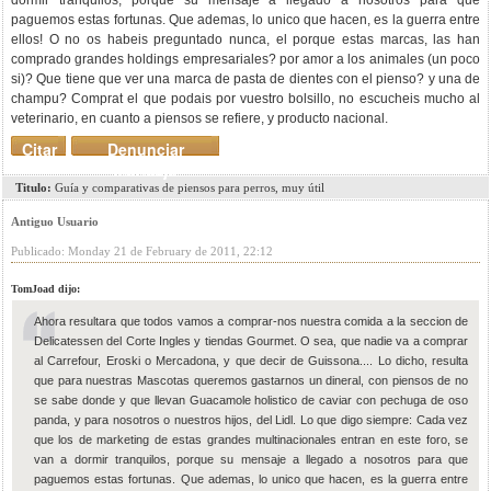
dormir tranquilos, porque su mensaje a llegado a nosotros para que
paguemos estas fortunas. Que ademas, lo unico que hacen, es la guerra entre
ellos! O no os habeis preguntado nunca, el porque estas marcas, las han
comprado grandes holdings empresariales? por amor a los animales (un poco
si)? Que tiene que ver una marca de pasta de dientes con el pienso? y una de
champu? Comprat el que podais por vuestro bolsillo, no escucheis mucho al
veterinario, en cuanto a piensos se refiere, y producto nacional.
Citar
Denunciar
mensaje
Titulo:
Guía y comparativas de piensos para perros, muy útil
Antiguo Usuario
Publicado: Monday 21 de February de 2011, 22:12
TomJoad dijo:
Ahora resultara que todos vamos a comprar-nos nuestra comida a la seccion de
Delicatessen del Corte Ingles y tiendas Gourmet. O sea, que nadie va a comprar
al Carrefour, Eroski o Mercadona, y que decir de Guissona.... Lo dicho, resulta
que para nuestras Mascotas queremos gastarnos un dineral, con piensos de no
se sabe donde y que llevan Guacamole holistico de caviar con pechuga de oso
panda, y para nosotros o nuestros hijos, del Lidl. Lo que digo siempre: Cada vez
que los de marketing de estas grandes multinacionales entran en este foro, se
van a dormir tranquilos, porque su mensaje a llegado a nosotros para que
paguemos estas fortunas. Que ademas, lo unico que hacen, es la guerra entre