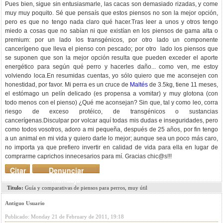
Pues bien, sigue sin entusiasmarle, las cacas son demasiado rizadas, y come
muy muy poquito. Sé que pensaís que estos piensos no son la mejor opción,
pero es que no tengo nada claro qué hacer.Tras leer a unos y otros tengo
miedo a cosas que no sabían ni que existían en los piensos de gama alta o
premium: por un lado los transgénicos, por otro lado un componente
cancerígeno que lleva el pienso con pescado; por otro lado los piensos que
se suponen que son la mejor opción resulta que pueden exceder el aporte
energético para según qué perro y hacerles daño... como ven, me estoy
volviendo loca.En resumidas cuentas, yo sólo quiero que me aconsejen con
honestidad, por favor. Mi perra es un cruce de
Maltés
de 3.5kg, tiene 11 meses,
el estómago un pelín delicado (es propensa a vomitar) y muy glotona (con
todo menos con el pienso) ¿Qué me aconsejan? Sin que, tal y como leo, corra
riesgo de exceso protéico, de transgénicos o sustancias
cancerígenas.Disculpar por volcar aquí todas mis dudas e inseguridades, pero
como todos vosotros, adoro a mi pequeña, después de 25 años, por fin tengo
a un animal en mi vida y quiero darle lo mejor; aunque sea un poco más caro,
no importa ya que prefiero invertir en calidad de vida para ella en lugar de
comprarme caprichos innecesarios para mí. Gracias chic@s!!!
Citar
Denunciar
mensaje
Titulo:
Guía y comparativas de piensos para perros, muy útil
Antiguo Usuario
Publicado: Monday 21 de February de 2011, 19:18