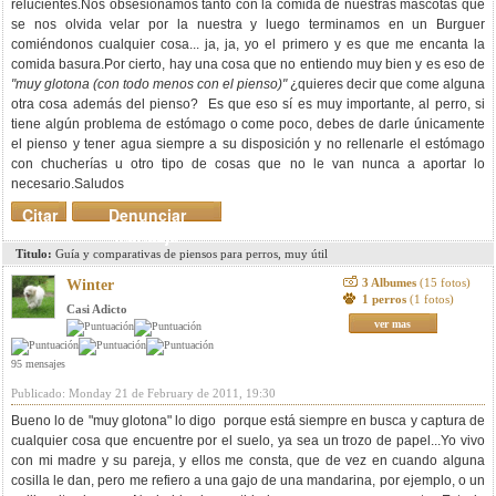
relucientes.Nos obsesionamos tanto con la comida de nuestras mascotas que
se nos olvida velar por la nuestra y luego terminamos en un Burguer
comiéndonos cualquier cosa... ja, ja, yo el primero y es que me encanta la
comida basura.Por cierto, hay una cosa que no entiendo muy bien y es eso de
"muy glotona (con todo menos con el pienso)"
¿quieres decir que come alguna
otra cosa además del pienso? Es que eso sí es muy importante, al perro, si
tiene algún problema de estómago o come poco, debes de darle únicamente
el pienso y tener agua siempre a su disposición y no rellenarle el estómago
con chucherías u otro tipo de cosas que no le van nunca a aportar lo
necesario.Saludos
Citar
Denunciar
mensaje
Titulo:
Guía y comparativas de piensos para perros, muy útil
3 Albumes
(15 fotos)
Winter
1 perros
(1 fotos)
Casi Adicto
ver mas
95 mensajes
Publicado: Monday 21 de February de 2011, 19:30
Bueno lo de "muy glotona" lo digo porque está siempre en busca y captura de
cualquier cosa que encuentre por el suelo, ya sea un trozo de papel...Yo vivo
con mi madre y su pareja, y ellos me consta, que de vez en cuando alguna
cosilla le dan, pero me refiero a una gajo de una mandarina, por ejemplo, o un