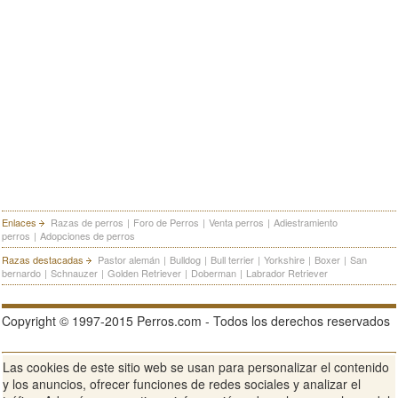
Enlaces
Razas de perros
|
Foro de Perros
|
Venta perros
|
Adiestramiento
perros
|
Adopciones de perros
Razas destacadas
Pastor alemán
|
Bulldog
|
Bull terrier
|
Yorkshire
|
Boxer
|
San
bernardo
|
Schnauzer
|
Golden Retriever
|
Doberman
|
Labrador Retriever
Copyright © 1997-2015 Perros.com - Todos los derechos reservados
Las cookies de este sitio web se usan para personalizar el contenido
Publicidad en Perros.com
|
Contacte
|
Aviso Legal
|
Política de
y los anuncios, ofrecer funciones de redes sociales y analizar el
privacidad
|
Condiciones de uso