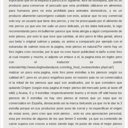
importante que en la etiqueta a parezca lo siguiente: libre de etoxiquina, que es un
producto para conservar el pescado que esta prohibido utilizarse en alimentos
para humanos pero no esta prohibido para animales domesticos, y es un
producto altamente cancerigeno cuidado con esto, aclarar que no soy comercial
solo soy un usuario que tiene dos perros, y me he preocupado por el alimento de
mis perros ya que uno me salio un poco delicado, yo les daba belcando, lo sigo
recomendando pero mi bullterrier parece que tenia alergia a algún componente de
este pienso, por esto lo que tuve que cambiar, al otro perro le hiba genial, ahora
uso betty´s original salmon y patata, os animo a compararlo por ejemplo con el
eukanuba de salmon esta es la pagina, este pienso es natural.Por cierto hay un
foro ingles creo recordar, por lo que no creo hacer publicidad ni daño a este foro
al cual respeto y mucho, si adjunto un enlace a el, la pagina esta en ingles pero
con el traductor se puede
entenderhttp://www.dogfoodanalysis.com/dog_food_reviews/index.php/cat/1
matizar un poco esta pagina, este foro pone estrellas a los piensos según su
calidad ok?, pero es un poco engañoso pues en nuestro pais no se comercializa
ni la mitad de los piensos que aquí son analizados, por lo que considero que
quitando Origen (según esta pagina el mejor pienso del mercado junto al taste off
wild) y Acana, 6 y 4 estrellas respectivamente bueno y el teste off wild hasta los
piensos de 3 estrellas no hay otro pienso al menos que yo sepa que se
comercialice en España, destacando asi la marca belcando ya que no le dan la 3
estrella porque en sus productos pone aves de corral y no especifican el origen
de estas aves, pero creo que este pienso , esto es una apreciacion personal,
esta por encima de algunos de los que tienen 3 estrella ya que su contenido de
carne supera con creces a estos siendo bajo mi punto de vista el mejor pienso