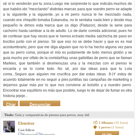
sé si lo venderán por tu zona.Luego me sorprende lo que indicáis muchos de
que habéis ido "mezclando" distintas marcas para que vuestro perro se adapte
a la siguiente y la siguiente...yo a mi perro nunca le he mezclado nada,
cuando era chiquitín tomaba Eukanuba, no le sentaba nada bien y desde muy
pequeño le dimos esta marca que os digo (Flatazor), desde la serie para
cachorro hasta cambiar a la de adulto. Lo de darle comida adicional, pues he
de confesar que hay veces que le hemos echado media salchicha de pavo en
trocitos junto con el pienso. Sé que eso no se debe hacer y que es es mal
acostumbrarlo, pero que me diga alguien que no lo ha hecho alguna vez para
que su perro coma, porque el mío es justamente de todo menos glotón y se
guía mucho por olfato de la comida!Hay unas galletitas de perro que se llaman
Markies, que también si desmenuzas una y la mezclas con el pienso le
encanta y se lo come todo. No sé, por dar ideas para que tu Lola
coma...Seguro que alguien me crucifica por dar estas ideas 8-)Y estoy de
acuerdo totalmente en no seguir a pies juntillas las campañas de marketing y
dejarnos guiar más por lo que nos conviene al bolsillo y a nuestro perro.
Encontrar ese equilibrio es más que posible, luego lo de dejar de fumar es otra
historia jejeje...
Citar
Denunciar
mensaje
Titulo:
Guía y comparativas de piensos para perros, muy útil
1 Albumes
(10 fotos)
Eleneitor
1 perros
(1 fotos)
Casi Adicto
ver mas