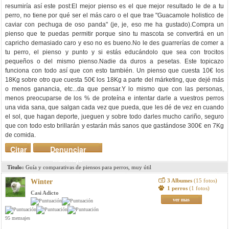
resumiría así este post:El mejor pienso es el que mejor resultado le de a tu
perro, no tiene por qué ser el más caro o el que trae "Guacamole holistico de
caviar con pechuga de oso panda" (je, je, eso me ha gustado).Compra un
pienso que te puedas permitir porque sino tu mascota se convertirá en un
capricho demasiado caro y eso no es bueno.No le des guarrerías de comer a
tu perro, el pienso y punto y si estás educándolo que sea con trocitos
pequeños o del mismo pienso.Nadie da duros a pesetas. Este topicazo
funciona con todo así que con esto también. Un pienso que cuesta 10€ los
18Kg sobre otro que cuesta 50€ los 18Kg a parte del márketing, que dejé más
o menos ganancia, etc...da que pensar.Y lo mismo que con las personas,
menos preocuparse de los % de proteína e intentar darle a vuestros perros
una vida sana, que salgan cada vez que pueda, que les dé de vez en cuando
el sol, que hagan deporte, jueguen y sobre todo darles mucho cariño, seguro
que con todo esto brillarán y estarán más sanos que gastándose 300€ en 7Kg
de comida.
Citar
Denunciar
mensaje
Titulo:
Guía y comparativas de piensos para perros, muy útil
3 Albumes
(15 fotos)
Winter
1 perros
(1 fotos)
Casi Adicto
ver mas
95 mensajes