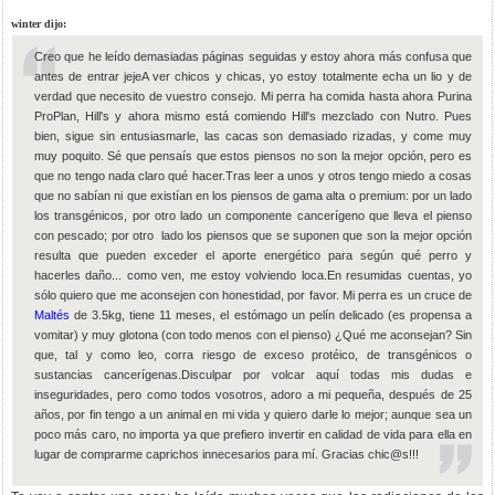
winter dijo:
Creo que he leído demasiadas páginas seguidas y estoy ahora más confusa que
antes de entrar jejeA ver chicos y chicas, yo estoy totalmente echa un lio y de
verdad que necesito de vuestro consejo. Mi perra ha comida hasta ahora Purina
ProPlan, Hill's y ahora mismo está comiendo Hill's mezclado con Nutro. Pues
bien, sigue sin entusiasmarle, las cacas son demasiado rizadas, y come muy
muy poquito. Sé que pensaís que estos piensos no son la mejor opción, pero es
que no tengo nada claro qué hacer.Tras leer a unos y otros tengo miedo a cosas
que no sabían ni que existían en los piensos de gama alta o premium: por un lado
los transgénicos, por otro lado un componente cancerígeno que lleva el pienso
con pescado; por otro lado los piensos que se suponen que son la mejor opción
resulta que pueden exceder el aporte energético para según qué perro y
hacerles daño... como ven, me estoy volviendo loca.En resumidas cuentas, yo
sólo quiero que me aconsejen con honestidad, por favor. Mi perra es un cruce de
Maltés
de 3.5kg, tiene 11 meses, el estómago un pelín delicado (es propensa a
vomitar) y muy glotona (con todo menos con el pienso) ¿Qué me aconsejan? Sin
que, tal y como leo, corra riesgo de exceso protéico, de transgénicos o
sustancias cancerígenas.Disculpar por volcar aquí todas mis dudas e
inseguridades, pero como todos vosotros, adoro a mi pequeña, después de 25
años, por fin tengo a un animal en mi vida y quiero darle lo mejor; aunque sea un
poco más caro, no importa ya que prefiero invertir en calidad de vida para ella en
lugar de comprarme caprichos innecesarios para mí. Gracias chic@s!!!